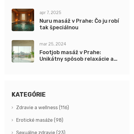
technikami a výhodami
apr 7, 2025
Nuru masáž v Prahe: Čo ju robí
tak špeciálnou
mar 25, 2024
Footjob masáž v Prahe:
Unikátny spôsob relaxácie a
zmena perspektívy
KATEGÓRIE
Zdravie a wellness
(116)
Erotické masáže
(98)
Sexuálne zdravie
(23)