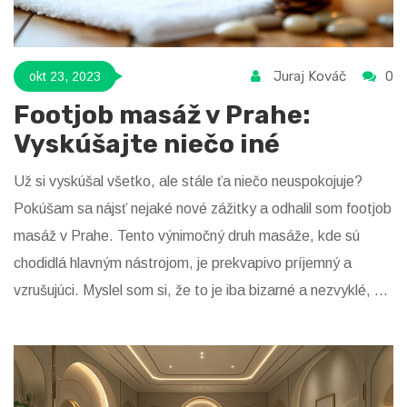
Juraj Kováč
0
okt 23, 2023
Footjob masáž v Prahe:
Vyskúšajte niečo iné
Už si vyskúšal všetko, ale stále ťa niečo neuspokojuje?
Pokúšam sa nájsť nejaké nové zážitky a odhalil som footjob
masáž v Prahe. Tento výnimočný druh masáže, kde sú
chodidlá hlavným nástrojom, je prekvapivo príjemný a
vzrušujúci. Myslel som si, že to je iba bizarné a nezvyklé, ale
ukázalo sa, že je to naozaj niečo iné. Príďte do Prahy a
vyskúšajte to na vlastnej koži.