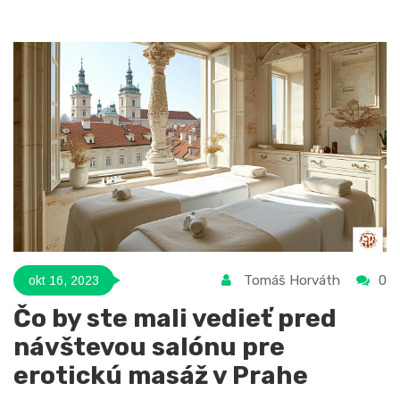
predstavy o relaxácii, určite skúste foot fetish masáž.
Obzvlášť v Prahe nájdete naozaj skvelé salóny, kde sa
budete cítiť vítaní.
Tomáš Horváth
0
okt 16, 2023
Čo by ste mali vedieť pred
návštevou salónu pre
erotickú masáž v Prahe