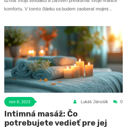
užívať svoju sexualitu a zároveň preskúmať svoje hranice
komfortu. V tomto článku sa budem zaoberať mojimi
obavami a strachmi spojenými s BDSM masážou v Prahe a
diskutovať o potenciálnych riešeniach, ako sa s nimi
vyrovnať. Verím, že toto bude užitočné aj pre vás, ktorí s
tým bojujete rovnako ako ja.
Lukáš Jánošík
0
nov 6, 2023
Intimná masáž: Čo
potrebujete vedieť pre jej