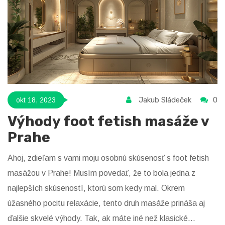
Jakub Sládeček
0
okt 18, 2023
Výhody foot fetish masáže v
Prahe
Ahoj, zdieľam s vami moju osobnú skúsenosť s foot fetish
masážou v Prahe! Musím povedať, že to bola jedna z
najlepších skúseností, ktorú som kedy mal. Okrem
úžasného pocitu relaxácie, tento druh masáže prináša aj
ďalšie skvelé výhody. Tak, ak máte iné než klasické