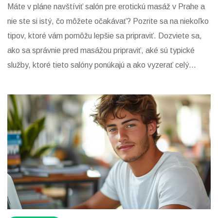
Máte v pláne navštíviť salón pre erotickú masáž v Prahe a
nie ste si istý, čo môžete očakávať? Pozrite sa na niekoľko
tipov, ktoré vám pomôžu lepšie sa pripraviť. Dozviete sa,
ako sa správnie pred masážou pripraviť, aké sú typické
služby, ktoré tieto salóny ponúkajú a ako vyzerať celý
proces. Nech už idete na erotickú masáž prvýkrát alebo ste
skúseným návštevníkom, táto stránka vám poskytne cenné
informácie.