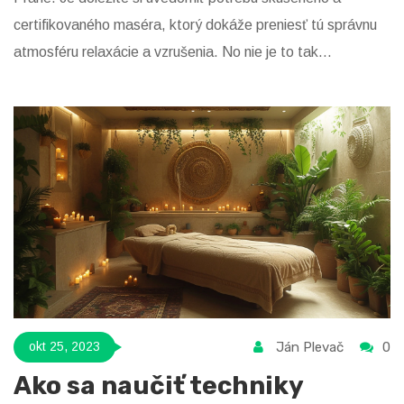
certifikovaného maséra, ktorý dokáže preniesť tú správnu
atmosféru relaxácie a vzrušenia. No nie je to tak
jednoduché, ako sa môže zdať. V mojom článku nájdete
všetky podstatné informácie a kroky, ktore bude treba
podniknúť, aby ste si mohli v praxi vychutnať skutočný
zážitok zo spoločnej masáže. Tešte sa!
Ján Plevač
0
okt 25, 2023
Ako sa naučiť techniky