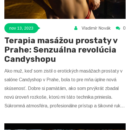
Vladimír Novák
0
nov 13, 2023
Terapia masážou prostaty v
Prahe: Senzuálna revolúcia
Candyshopu
Ako muž, keď som zistil o erotických masážach prostaty v
salóne Candyshop v Prahe, bola to pre mňa úplne nová
skúsenosť. Dobre si pamätám, ako som prvýkrát zbadal
novú úroveň rozkoše, ktorú mi táto technika priniesla.
Súkromná atmosféra, profesionálne prístup a šikovné ruky
masérok, to všetko robí z tohto miesta skutočný zážitok.
Táto technika sa stáva nielen spôsobom, ako zažiť