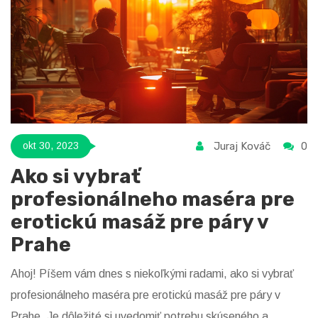
Juraj Kováč
0
okt 30, 2023
Ako si vybrať
profesionálneho maséra pre
erotickú masáž pre páry v
Prahe
Ahoj! Píšem vám dnes s niekoľkými radami, ako si vybrať
profesionálneho maséra pre erotickú masáž pre páry v
Prahe. Je dôležité si uvedomiť potrebu skúseného a