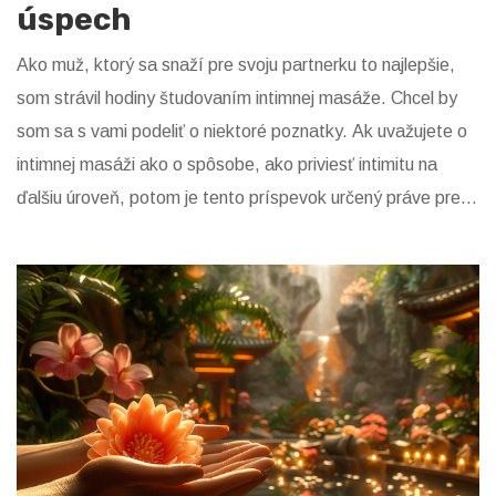
úspech
Ako muž, ktorý sa snaží pre svoju partnerku to najlepšie,
som strávil hodiny študovaním intimnej masáže. Chcel by
som sa s vami podeliť o niektoré poznatky. Ak uvažujete o
intimnej masáži ako o spôsobe, ako priviesť intimitu na
ďalšiu úroveň, potom je tento príspevok určený práve pre
vás! Odhalím vám, čo je dôležité vedieť, ako sa adekvátne
pripraviť a ako spraviť takúto masáž úspešnou. Lebo v
konečnom dôsledku ide o to, aby bola masáž príjemná pre
oboch partnerov.