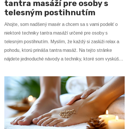
tantra masáží pre osoby s
telesným postihnutím
Ahojte, som nadšený masér a chcem sa s vami podeliť o
niektoré techniky tantra masáží určené pre osoby s
telesným postihnutím. Myslím, že každý si zaslúži relax a
pohodu, ktorú prináša tantra masáž. Na tejto stránke
nájdete jednoduché návody a techniky, ktoré som vyskúšal
a sú veľmi účinné. Naštartujte svoju cestu k hlbšej relaxácii
a spokojnosti so mnou. Už čoskoro zistíte, aké to je
vlastne jednoduché.