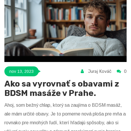
maximálnu rozkoš, ale aj ako sa postarať o svoje zdravie.
Praha a Candyshop otvorili moje oči do sveta intenzívnejšej
senzuálnej revolúcie.
Juraj Kováč
0
nov 13, 2023
Ako sa vyrovnať s obavami z
BDSM masáže v Prahe.
Ahoj, som bežný chlap, ktorý sa zaujíma o BDSM masáž,
ale mám určité obavy. Je to pomerne nová ploša pre mňa a
rovnako pre mnohých ľudí, kterí hľadajú spôsoby, ako si