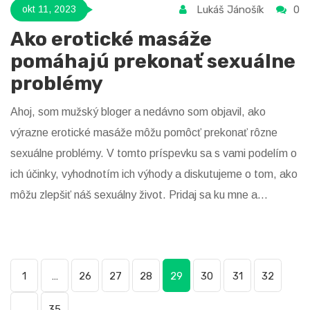
Lukáš Jánošík
0
okt 11, 2023
Ako erotické masáže
pomáhajú prekonať sexuálne
problémy
Ahoj, som mužský bloger a nedávno som objavil, ako
výrazne erotické masáže môžu pomôcť prekonať rôzne
sexuálne problémy. V tomto príspevku sa s vami podelím o
ich účinky, vyhodnotím ich výhody a diskutujeme o tom, ako
môžu zlepšiť náš sexuálny život. Pridaj sa ku mne a
spoznaj, ako môže byť cesta k zdravšiemu sexuálnemu
životu jednoduchšia, než si myslíš.
1
…
26
27
28
29
30
31
32
…
35