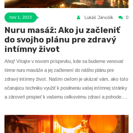
Lukáš Jánošík
0
nov 1, 2023
Nuru masáž: Ako ju začleniť
do svojho plánu pre zdravý
intímny život
Ahoj! Vitajte v novom príspevku, kde sa budeme venovať
téme nuru masáže a jej začlenení do nášho plánu pre
zdravý intímny život. Naším cieľom je ukázať vám, ako túto
očarujúcu techniku využiť k posilneniu vašej intímnej stránky
a zároveň prispieť k vašemu celkovému zdraví a pohode.
Povieme si niečo viac o benefitoch nuru masáže a ukážeme
vám niektoré základné techniky, ktoré môžete vyskúšať.
Pripravte sa na cestu plnú pôžitku a objavenia nových vecí,
to všetko v príjemnom a priateľskom duchu nášho blogu.