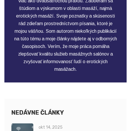
viac ako dvadsaťročnou praxou. Zaoberám sa
štúdiom a výskumom v oblasti masáží, najmä
erotických masáží. Svoje poznatky a skúsenosti
rád zdieľam prostredníctvom písania, ktoré je
mojou vášňou. Som autorom niekoľkých publikácií
na túto tému a moje články nájdete aj v odborných
časopisoch. Verím, že moje práca pomáha
zlepšovať kvalitu služieb masážnych salónov a
zvyšovať informovanosť ľudí o erotických
masážach.
NEDÁVNE ČLÁNKY
okt 14, 2025