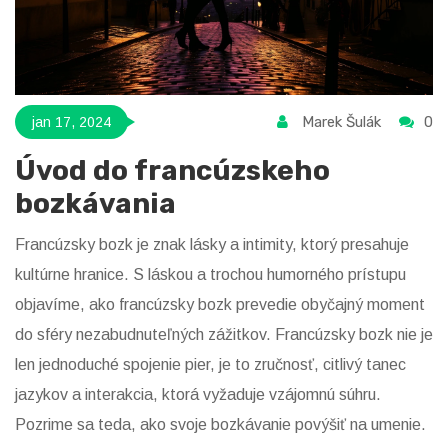
Marek Šulák
0
jan 17, 2024
Úvod do francúzskeho
bozkávania
Francúzsky bozk je znak lásky a intimity, ktorý presahuje
kultúrne hranice. S láskou a trochou humorného prístupu
objavíme, ako francúzsky bozk prevedie obyčajný moment
do sféry nezabudnuteľných zážitkov. Francúzsky bozk nie je
len jednoduché spojenie pier, je to zručnosť, citlivý tanec
jazykov a interakcia, ktorá vyžaduje vzájomnú súhru.
Pozrime sa teda, ako svoje bozkávanie povýšiť na umenie.