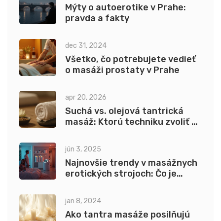
Mýty o autoerotike v Prahe:
pravda a fakty
dec 31, 2024
Všetko, čo potrebujete vedieť
o masáži prostaty v Prahe
apr 20, 2026
Suchá vs. olejová tantrická
masáž: Ktorú techniku zvoliť a
prečo?
jún 3, 2025
Najnovšie trendy v masážnych
erotických strojoch: Čo je
teraz v kurze
jan 8, 2024
Ako tantra masáže posilňujú