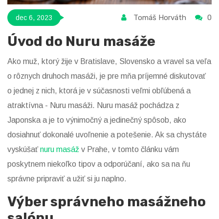
Tomáš Horváth
0
dec 6, 2023
Úvod do Nuru masáže
Ako muž, ktorý žije v Bratislave, Slovensko a vravel sa veľa
o rôznych druhoch masáži, je pre mňa príjemné diskutovať
o jednej z nich, ktorá je v súčasnosti veľmi obľúbená a
atraktívna - Nuru masáži. Nuru masáž pochádza z
Japonska a je to výnimočný a jedinečný spôsob, ako
dosiahnuť dokonalé uvoľnenie a potešenie. Ak sa chystáte
vyskúšať
nuru masáž
v Prahe, v tomto článku vám
poskytnem niekoľko tipov a odporúčaní, ako sa na ňu
správne pripraviť a užiť si ju naplno.
Výber správneho masážneho
salónu