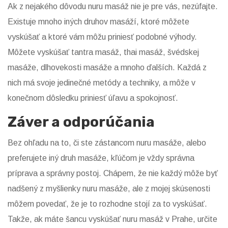
Ak z nejakého dôvodu nuru masáž nie je pre vás, nezúfajte.
Existuje mnoho iných druhov masáží, ktoré môžete
vyskúšať a ktoré vám môžu priniesť podobné výhody.
Môžete vyskúšať tantra masáž, thai masáž, švédskej
masáže, dlhovekosti masáže a mnoho ďalších. Každá z
nich má svoje jedinečné metódy a techniky, a môže v
konečnom dôsledku priniesť úľavu a spokojnosť.
Záver a odporúčania
Bez ohľadu na to, či ste zástancom nuru masáže, alebo
preferujete iný druh masáže, kľúčom je vždy správna
príprava a správny postoj. Chápem, že nie každý môže byť
nadšený z myšlienky nuru masáže, ale z mojej skúsenosti
môžem povedať, že je to rozhodne stojí za to vyskúšať.
Takže, ak máte šancu vyskúšať nuru masáž v Prahe, určite