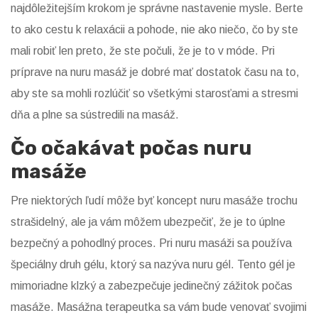
najdôležitejším krokom je správne nastavenie mysle. Berte
to ako cestu k relaxácii a pohode, nie ako niečo, čo by ste
mali robiť len preto, že ste počuli, že je to v móde. Pri
príprave na nuru masáž je dobré mať dostatok času na to,
aby ste sa mohli rozlúčiť so všetkými starosťami a stresmi
dňa a plne sa sústredili na masáž.
Čo očakávat počas nuru
masáže
Pre niektorých ľudí môže byť koncept nuru masáže trochu
strašidelný, ale ja vám môžem ubezpečiť, že je to úplne
bezpečný a pohodlný proces. Pri nuru masáži sa používa
špeciálny druh gélu, ktorý sa nazýva nuru gél. Tento gél je
mimoriadne klzký a zabezpečuje jedinečný zážitok počas
masáže. Masážna terapeutka sa vám bude venovať svojimi