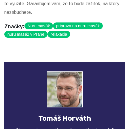
to využite. Garantujem vám, že to bude zážitok, na ktorý
nezabudnete.
Značky:
Nuru masáž
priprava na nuru masáž
nuru masáž v Prahe
relaxácia
Tomáš Horváth