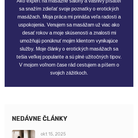
Ako expert na masážne salóny a vášnivý písateľ
sa snažím zdieľať svoje poznatky o erotických
masážach. Moja práca mi prináša veľa radosti a
uspokojenia. Venujem sa masážam už viac ako
desať rokov a moje skúsenosti a znalosti mi
umožňujú ponúknuť mojim klientom vynikajúce
služby. Moje články o erotických masážach sa
tešia veľkej popularite a sú plné užitočných tipov.
V mojom voľnom čase rád cestujem a píšem o
svojich zážitkoch.
NEDÁVNE ČLÁNKY
okt 15, 2025