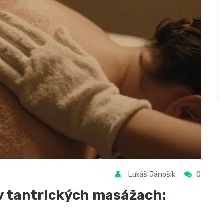
Lukáš Jánošík
0
 v tantrických masážach: