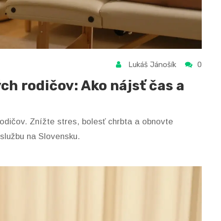
Lukáš Jánošík
0
h rodičov: Ako nájsť čas a
dičov. Znížte stres, bolesť chrbta a obnovte
 službu na Slovensku.