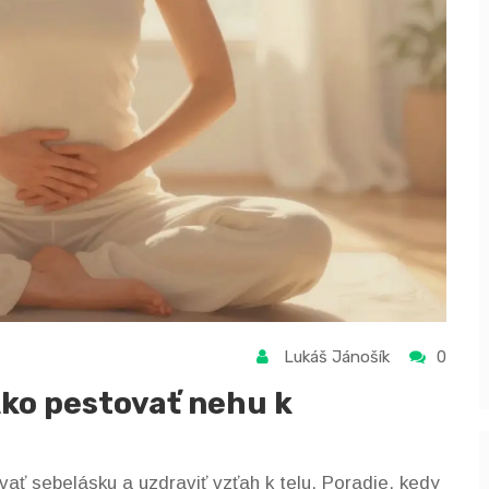
Lukáš Jánošík
0
Ako pestovať nehu k
ť sebelásku a uzdraviť vzťah k telu. Poradie, kedy