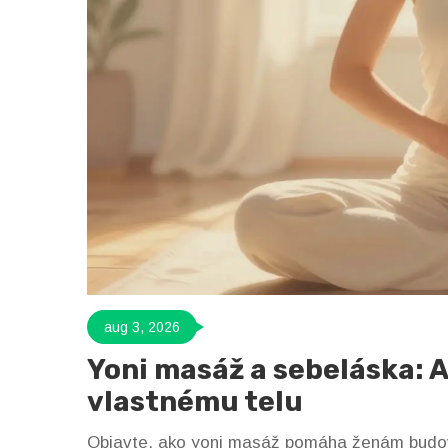
aug 3, 2026
Yoni masáž a sebeláska: 
vlastnému telu
Objavte, ako yoni masáž pomáha ženám budova