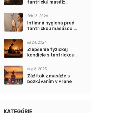
tantrickú masáž:
Kompletný sprievodca
pre úspešný zážitok
feb 16, 2026
Intimná hygiena pred
tantrickou masážou:
Praktické odporúčania,
ktoré zmenia vašu
júl 24, 2024
skúsenosť
Zlepšenie fyzickej
kondície s tantrickou
masážou
aug 6, 2023
Zážitok z masáže s
bozkávaním v Prahe
KATEGÓRIE