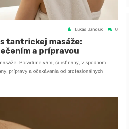
Lukáš Jánošík
0
s tantrickej masáže:
lečením a prípravou
j masáže. Poradíme vám, či ísť nahý, v spodnom
eny, prípravy a očakávania od profesionálnych