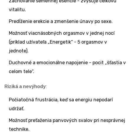
Zachovanie semennej esencie - zvyšuje celkovú
vitalitu.
Predĺženie erekcie a zmenšenie únavy po sexe.
Možnosť viacnásobných orgasmov v jednej nocí
(príklad užívateľa „Energetik“ - 5 orgasmov v
jednote).
Duchovné a emocionálne napojenie - pocit „šťastia v
celom tele“.
Riziká a nevýhody
:
Počiatočná frustrácia, keď sa energiu nepodarí
udržať.
Možnosť preťaženia panvových svalov pri nesprávnej
technike.