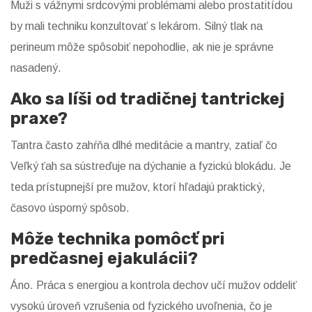
Muži s vážnymi srdcovými problémami alebo prostatitídou
by mali techniku konzultovať s lekárom. Silný tlak na
perineum môže spôsobiť nepohodlie, ak nie je správne
nasadený.
Ako sa líši od tradičnej tantrickej
praxe?
Tantra často zahŕňa dlhé meditácie a mantry, zatiaľ čo
Veľký ťah sa sústreďuje na dýchanie a fyzickú blokádu. Je
teda prístupnejší pre mužov, ktorí hľadajú praktický,
časovo úsporný spôsob.
Môže technika pomôcť pri
predčasnej ejakulácii?
Áno. Práca s energiou a kontrola dechov učí mužov oddeliť
vysokú úroveň vzrušenia od fyzického uvoľnenia, čo je