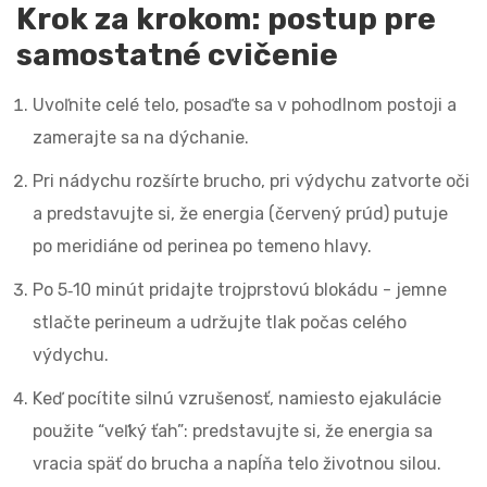
Krok za krokom: postup pre
samostatné cvičenie
Uvoľnite celé telo, posaďte sa v pohodlnom postoji a
zamerajte sa na dýchanie.
Pri nádychu rozšírte brucho, pri výdychu zatvorte oči
a predstavujte si, že energia (červený prúd) putuje
po meridiáne od perinea po temeno hlavy.
Po 5‑10 minút pridajte trojprstovú blokádu - jemne
stlačte perineum a udržujte tlak počas celého
výdychu.
Keď pocítite silnú vzrušenosť, namiesto ejakulácie
použite “veľký ťah”: predstavujte si, že energia sa
vracia späť do brucha a napĺňa telo životnou silou.