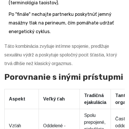
(terminológia taoistov).
Po "finále" nechajte partnerku poskytnúť jemný
masážny tlak na perineum, čím pomáhate udržať
energetický cyklus.
Táto kombinácia zvyšuje intímne spojenie, predlžuje
sexuálnu výdrž a poskytuje spoločný pocit šťastia, ktorý
trvá dlhšie než klasický orgazmus.
Porovnanie s inými prístupmi
Tradičná
Tantr
Aspekt
Veľký ťah
ejakulácia
orga
Spolu
Často
prepojené,
Vzťah
Oddelené -
oddele