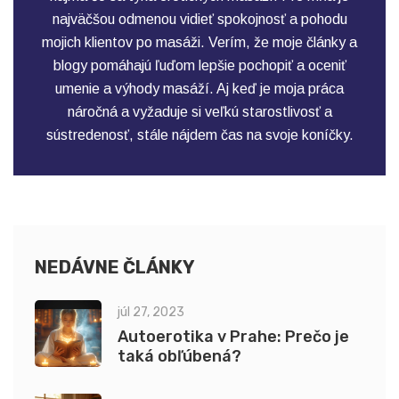
najväčšou odmenou vidieť spokojnosť a pohodu
mojich klientov po masáži. Verím, že moje články a
blogy pomáhajú ľuďom lepšie pochopiť a oceniť
umenie a výhody masáží. Aj keď je moja práca
náročná a vyžaduje si veľkú starostlivosť a
sústredenosť, stále nájdem čas na svoje koníčky.
NEDÁVNE ČLÁNKY
júl 27, 2023
Autoerotika v Prahe: Prečo je
taká obľúbená?