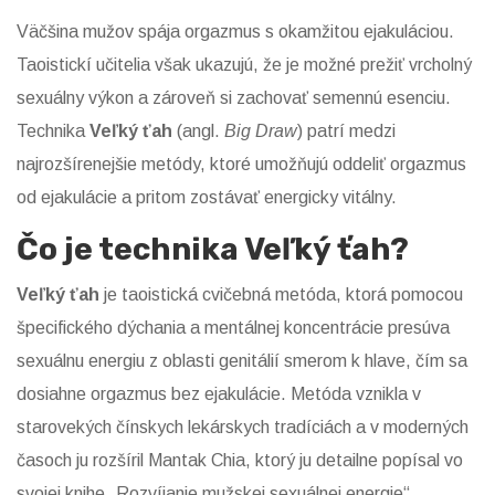
Väčšina mužov spája orgazmus s okamžitou ejakuláciou.
Taoistickí učitelia však ukazujú, že je možné prežiť vrcholný
sexuálny výkon a zároveň si zachovať semennú esenciu.
Technika
Veľký ťah
(angl.
Big Draw
) patrí medzi
najrozšírenejšie metódy, ktoré umožňujú oddeliť orgazmus
od ejakulácie a pritom zostávať energicky vitálny.
Čo je technika Veľký ťah?
Veľký ťah
je
taoistická cvičebná metóda, ktorá pomocou
špecifického dýchania a mentálnej koncentrácie presúva
sexuálnu energiu z oblasti genitálií smerom k hlave, čím sa
dosiahne orgazmus bez ejakulácie
.
Metóda vznikla v
starovekých čínskych lekárskych tradíciách a v moderných
časoch ju rozšíril Mantak Chia, ktorý ju detailne popísal vo
svojej knihe „Rozvíjanie mužskej sexuálnej energie“.