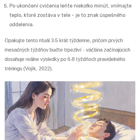
Po ukončení cvičenia leňte niekoľko minút, vnímajte
teplo, ktoré zostáva v tele - je to znak úspešného
oddelenia.
Opakujte tento rituál 3‑5 krát týždenne, pričom prvých
mesačných týždňov buďte trpezliví - väčšina začínajúcich
dosahuje reálne výsledky po 6‑8 týždňoch pravidelného
tréningu (Vojík, 2022).