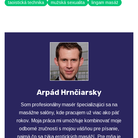
taoistická technika
mužská sexualita
lingam masáž
Arpád Hrnčiarsky
Som profesionálny masér špecializujúci sa na
masážne salóny, kde pracujem už viac ako päť
rokov. Moja práca mi umožňuje kombinovať moje
odborné zručnosti s mojou vášňou pre písanie,
najmä čo sa týka erotických masáží. Pre mňa je