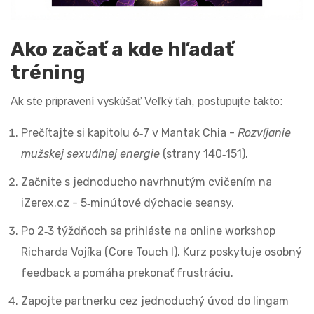
Ako začať a kde hľadať
tréning
Ak ste pripravení vyskúšať Veľký ťah, postupujte takto:
Prečítajte si kapitolu 6‑7 v Mantak Chia -
Rozvíjanie
mužskej sexuálnej energie
(strany 140‑151).
Začnite s jednoducho navrhnutým cvičením na
iZerex.cz - 5‑minútové dýchacie seansy.
Po 2‑3 týždňoch sa prihláste na online workshop
Richarda Vojíka (Core Touch I). Kurz poskytuje osobný
feedback a pomáha prekonať frustráciu.
Zapojte partnerku cez jednoduchý úvod do lingam