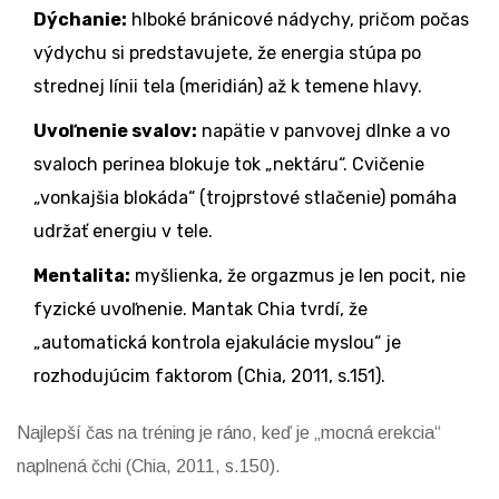
Dýchanie:
hlboké bránicové nádychy, pričom počas
výdychu si predstavujete, že energia stúpa po
strednej línii tela (meridián) až k temene hlavy.
Uvoľnenie svalov:
napätie v panvovej dlnke a vo
svaloch perinea blokuje tok „nektáru“. Cvičenie
„vonkajšia blokáda“ (trojprstové stlačenie) pomáha
udržať energiu v tele.
Mentalita:
myšlienka, že orgazmus je len pocit, nie
fyzické uvoľnenie. Mantak Chia tvrdí, že
„automatická kontrola ejakulácie myslou“ je
rozhodujúcim faktorom (Chia, 2011, s.151).
Najlepší čas na tréning je ráno, keď je „mocná erekcia“
naplnená čchi (Chia, 2011, s.150).