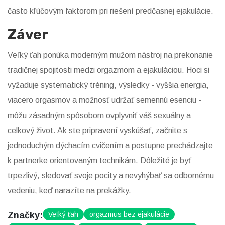
často kľúčovým faktorom pri riešení predčasnej ejakulácie.
Záver
Veľký ťah ponúka moderným mužom nástroj na prekonanie
tradičnej spojitosti medzi orgazmom a ejakuláciou. Hoci si
vyžaduje systematický tréning, výsledky - vyššia energia,
viacero orgasmov a možnosť udržať semennú esenciu -
môžu zásadným spôsobom ovplyvniť váš sexuálny a
celkový život. Ak ste pripravení vyskúšať, začnite s
jednoduchým dýchacím cvičením a postupne prechádzajte
k partnerke orientovaným technikám. Dôležité je byť
trpezlivý, sledovať svoje pocity a nevyhýbať sa odbornému
vedeniu, keď narazíte na prekážky.
Značky:
Veľký ťah
orgazmus bez ejakulácie