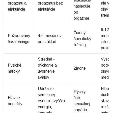
ejakulácia
orgazmu a
orgazmus bez
ale vy
nasleduje
ejakulácie
ejakulácie
dlhý m
po
tréning
orgazme
6‑12
Žiadny
Požadovaný
4‑6 mesiacov
mesia
špecifický
čas tréningu
pre základ
intenz
tréning
praxí
Stredné -
Vysoké
Fyzické
dýchanie a
potreb
Žiadne
nároky
uvoľnenie
dlhých
svalov
meditá
Udržanie
Hlboký
Rýchly
semennej
ducho
Hlavné
únik
esencie, vyššia
stav,
benefity
sexuálnej
energia,
rozšír
napätia
kontrola
vníman