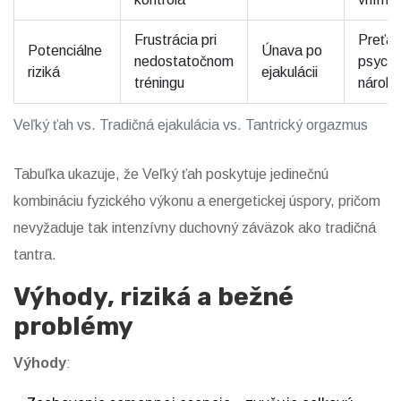
Frustrácia pri
Preťaž
Potenciálne
Únava po
nedostatočnom
psychi
riziká
ejakulácii
tréningu
nároky
Veľký ťah vs. Tradičná ejakulácia vs. Tantrický orgazmus
Tabuľka ukazuje, že Veľký ťah poskytuje jedinečnú
kombináciu fyzického výkonu a energetickej úspory, pričom
nevyžaduje tak intenzívny duchovný záväzok ako tradičná
tantra.
Výhody, riziká a bežné
problémy
Výhody
: