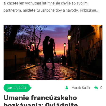
si chcete len vychutnať intímnejšie chvíle so svojím
partnerom, nájdete tu užitočné tipy a návody. Priblížime
vám, ako vybrať tie správne hračky a ako ich používať na
zintenzívnenie vašich zážitkov a prehĺbenie vzťahu.
Marek Šulák
0
jan 17, 2024
Umenie francúzskeho
bozkávania: Ovládnite