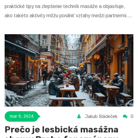
praktické tipy na zlepšenie techník masáže a objasňuje,
ako takéto aktivity môžu posilniť vzťahy medzi partnermi.
Prečítajte si, ako môžete oživiť svoj sexuálny život a
zintenzívniť vzájomnú blízkosť.
Jakub Sládeček
0
mar 6, 2024
Prečo je lesbická masážna