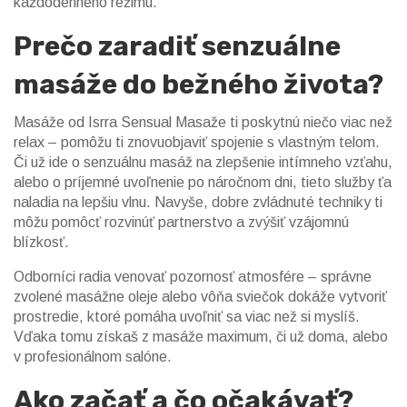
každodenného režimu.
Prečo zaradiť senzuálne
masáže do bežného života?
Masáže od Isrra Sensual Masaže ti poskytnú niečo viac než
relax – pomôžu ti znovuobjaviť spojenie s vlastným telom.
Či už ide o senzuálnu masáž na zlepšenie intímneho vzťahu,
alebo o príjemné uvoľnenie po náročnom dni, tieto služby ťa
naladia na lepšiu vlnu. Navyše, dobre zvládnuté techniky ti
môžu pomôcť rozvinúť partnerstvo a zvýšiť vzájomnú
blízkosť.
Odborníci radia venovať pozornosť atmosfére – správne
zvolené masážne oleje alebo vôňa sviečok dokáže vytvoriť
prostredie, ktoré pomáha uvoľniť sa viac než si myslíš.
Vďaka tomu získaš z masáže maximum, či už doma, alebo
v profesionálnom salóne.
Ako začať a čo očakávať?