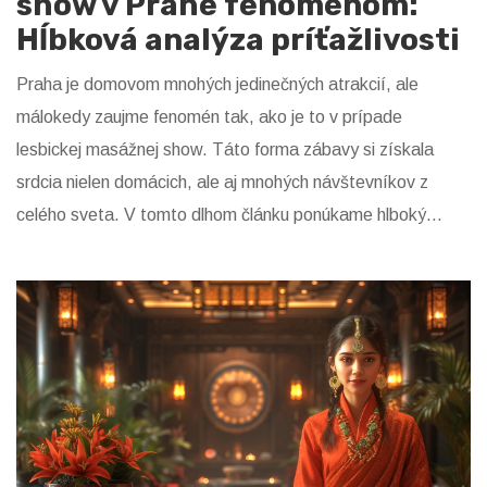
show v Prahe fenoménom:
Hĺbková analýza príťažlivosti
Praha je domovom mnohých jedinečných atrakcií, ale
málokedy zaujme fenomén tak, ako je to v prípade
lesbickej masážnej show. Táto forma zábavy si získala
srdcia nielen domácich, ale aj mnohých návštevníkov z
celého sveta. V tomto dlhom článku ponúkame hlboký
pohľad do tajomstva jej obľúbenosti, skúmame, prečo
práve tento druh zážitku púta takú pozornosť a aké faktory
prispievajú k jeho jedinečnosti a príťažlivosti.