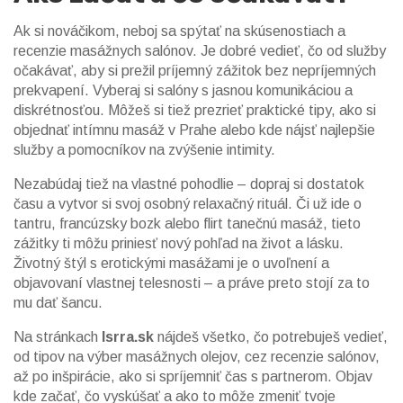
Ak si nováčikom, neboj sa spýtať na skúsenostiach a
recenzie masážnych salónov. Je dobré vedieť, čo od služby
očakávať, aby si prežil príjemný zážitok bez nepríjemných
prekvapení. Vyberaj si salóny s jasnou komunikáciou a
diskrétnosťou. Môžeš si tiež prezrieť praktické tipy, ako si
objednať intímnu masáž v Prahe alebo kde nájsť najlepšie
služby a pomocníkov na zvýšenie intimity.
Nezabúdaj tiež na vlastné pohodlie – dopraj si dostatok
času a vytvor si svoj osobný relaxačný rituál. Či už ide o
tantru, francúzsky bozk alebo flirt tanečnú masáž, tieto
zážitky ti môžu priniesť nový pohľad na život a lásku.
Životný štýl s erotickými masážami je o uvoľnení a
objavovaní vlastnej telesnosti – a práve preto stojí za to
mu dať šancu.
Na stránkach
Isrra.sk
nájdeš všetko, čo potrebuješ vedieť,
od tipov na výber masážnych olejov, cez recenzie salónov,
až po inšpirácie, ako si spríjemniť čas s partnerom. Objav
kde začať, čo vyskúšať a ako to môže zmeniť tvoje