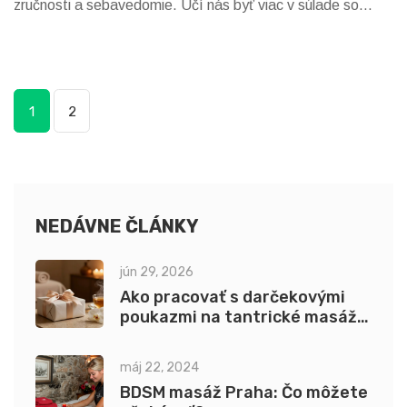
zručnosti a sebavedomie. Učí nás byť viac v súlade so
sebou samým a našim telom, čím otvára nové možnosti pre
osobný rast. Tanečná masáž je naozaj zaujímavým a
obohacujúcim zážitkom, ktorý by mohol zmeniť váš život na
1
2
lepšie. Ak ste v Prahe, určite to vyskúšajte!
NEDÁVNE ČLÁNKY
jún 29, 2026
Ako pracovať s darčekovými
poukazmi na tantrické masáže
bez stresu: Kompletný
sprievodca
máj 22, 2024
BDSM masáž Praha: Čo môžete