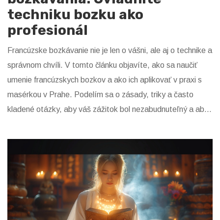
techniku bozku ako
profesionál
Francúzske bozkávanie nie je len o vášni, ale aj o technike a
správnom chvíli. V tomto článku objavíte, ako sa naučiť
umenie francúzskych bozkov a ako ich aplikovať v praxi s
masérkou v Prahe. Podelím sa o zásady, triky a často
kladené otázky, aby váš zážitok bol nezabudnuteľný a aby
ste na seba urobili skvelý dojem. Či už ste začiatočník
alebo skúsený bozkávač, tento sprievodca vám pomôže
zdokonaliť vaše techniky a priviesť váš romatický zážitok na
novú úroveň.