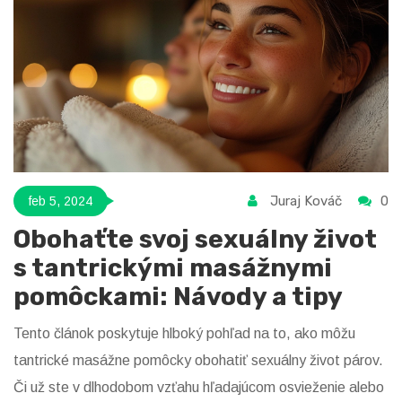
Juraj Kováč
0
feb 5, 2024
Obohaťte svoj sexuálny život
s tantrickými masážnymi
pomôckami: Návody a tipy
Tento článok poskytuje hlboký pohľad na to, ako môžu
tantrické masážne pomôcky obohatiť sexuálny život párov.
Či už ste v dlhodobom vzťahu hľadajúcom osvieženie alebo