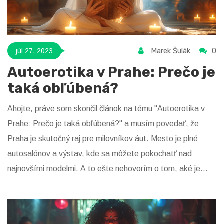
Marek Šulák
0
júl 27, 2023
Autoerotika v Prahe: Prečo je
taká obľúbená?
Ahojte, práve som skončil článok na tému "Autoerotika v
Prahe: Prečo je taká obľúbená?" a musím povedať, že
Praha je skutočný raj pre milovníkov áut. Mesto je plné
autosalónov a výstav, kde sa môžete pokochatť nad
najnovšími modelmi. A to ešte nehovorím o tom, aké je
úžasné cestovať po Prahe v nádhernom športovom aute,
ktoré si môžete požičať. Ale najlepšie na tom všetkom je,
že Pražané sú skutočne nadšení automobilisti a vždy sa s