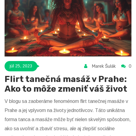
vami podelia o svoje tipy a triky. Takže, ak ste
autoentuziasta, Praha je vaše miesto!
Marek Šulák
0
júl 25, 2023
Flirt tanečná masáž v Prahe:
Ako to môže zmeniť váš život
V blogu sa zaoberáme fenoménom flirt tanečnej masáže v
Prahe a jej vplyvom na životy jednotlivcov. Táto unikátna
forma tanca a masáže môže byť nielen skvelým spôsobom,
ako sa uvoľniť a zbaviť stresu, ale aj zlepšiť sociálne