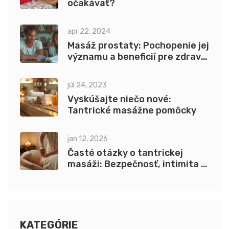
očakávať?
apr 22, 2024
Masáž prostaty: Pochopenie jej
významu a beneficií pre zdravie
mužov
júl 24, 2023
Vyskúšajte niečo nové:
Tantrické masážne pomôcky
jan 12, 2026
Časté otázky o tantrickej
masáži: Bezpečnosť, intimita a
hygienické štandardy
KATEGÓRIE