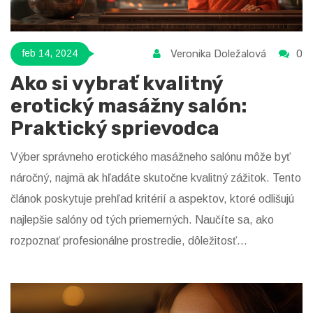
Veronika Doležalová
0
feb 14, 2024
Ako si vybrať kvalitný
erotický masážny salón:
Praktický sprievodca
Výber správneho erotického masážneho salónu môže byť
náročný, najmä ak hľadáte skutočne kvalitný zážitok. Tento
článok poskytuje prehľad kritérií a aspektov, ktoré odlišujú
najlepšie salóny od tých priemerných. Naučíte sa, ako
rozpoznať profesionálne prostredie, dôležitosť
transparentnosti a komunikácie a aký význam má prístup k
zákazníkovi pre celkový zážitok.