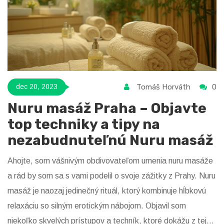
rovnaké pozitívne efekty ako ja!
Tomáš Horváth
0
dec 20, 2023
Nuru masáž Praha – Objavte
top techniky a tipy na
nezabudnuteľnú Nuru masáž
Ahojte, som vášnivým obdivovateľom umenia nuru masáže
a rád by som sa s vami podelil o svoje zážitky z Prahy. Nuru
masáž je naozaj jedinečný rituál, ktorý kombinuje hĺbkovú
relaxáciu so silným erotickým nábojom. Objavil som
niekoľko skvelých prístupov a techník, ktoré dokážu z tejto