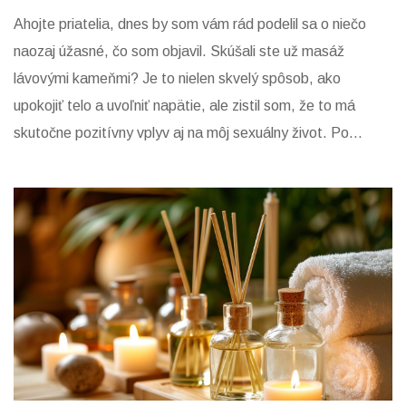
Ahojte priatelia, dnes by som vám rád podelil sa o niečo
naozaj úžasné, čo som objavil. Skúšali ste už masáž
lávovými kameňmi? Je to nielen skvelý spôsob, ako
upokojiť telo a uvoľniť napätie, ale zistil som, že to má
skutočne pozitívny vplyv aj na môj sexuálny život. Po
takejto masáži som sa cítil energickejšie a zároveň viac
uvoľnene, čo sa nádherne odzrkadlilo na intímnych chvíľach
s partnerkou. Dnes sa s vami podelím o osobné skúsenosti
a dám vám pár tipov, ako tento zázrak začleniť do svojho
života.