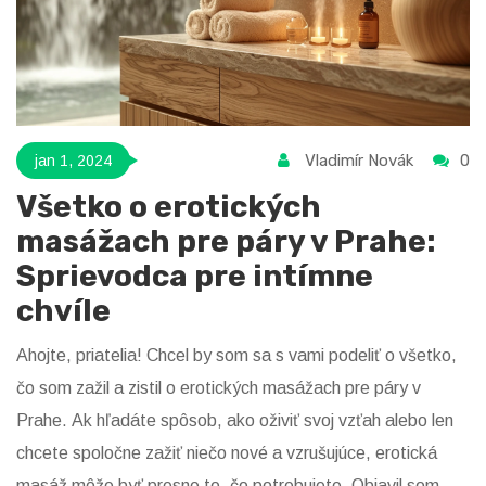
Vladimír Novák
0
jan 1, 2024
Všetko o erotických
masážach pre páry v Prahe:
Sprievodca pre intímne
chvíle
Ahojte, priatelia! Chcel by som sa s vami podeliť o všetko,
čo som zažil a zistil o erotických masážach pre páry v
Prahe. Ak hľadáte spôsob, ako oživiť svoj vzťah alebo len
chcete spoločne zažiť niečo nové a vzrušujúce, erotická
masáž môže byť presne to, čo potrebujete. Objavil som