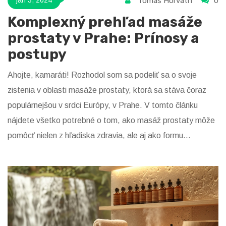
Tomáš Horváth
0
jan 3, 2024
Komplexný prehľad masáže
prostaty v Prahe: Prínosy a
postupy
Ahojte, kamaráti! Rozhodol som sa podeliť sa o svoje
zistenia v oblasti masáže prostaty, ktorá sa stáva čoraz
populárnejšou v srdci Európy, v Prahe. V tomto článku
nájdete všetko potrebné o tom, ako masáž prostaty môže
pomôcť nielen z hľadiska zdravia, ale aj ako formu
relaxácie. Prevediem vás základnými technikami, benefitmi
pre vaše zdravie a taktiež kde v Prahe môžete nájsť
kvalifikovaných špecialistov. Nie je to len otázka pohody,
ale aj prevencie, takže poďme na to spoločne zistiť viac o
tejto terapii!