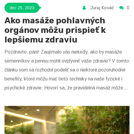
Juraj Kováč
0
dec 25, 2023
Ako masáže pohlavných
orgánov môžu prispieť k
lepšiemu zdraviu
Pozdravte, páni! Zaujímalo vás niekedy, ako by masáže
semenníkov a penisu mohli ovplyvniť vaše zdravie? V tomto
článku som sa rozhodol podeliť sa o niektoré pozoruhodné
benefity, ktoré môžu mať tieto techniky na naše fyzické i
psychické zdravie. Hovorí sa, že pravidelná masáž môže
napomáhať lepšiemu prekrveniu, znížiť riziko zdravotných
komplikácií a dokonca aj zvýšiť sexuálne pôžitky. Takže ak
vás intrigujú tieto potenciálne výhody, poďme sa spolu
ponoriť do toho, ako presne môžu takéto intímne masáže
prispeť k našej celkovej pohode. Som zvedavý, či zažijete