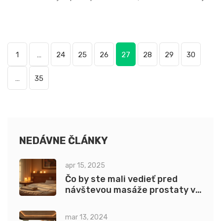
masáže urobiť zážitok, na ktorý tak skoro nezabudnete. Od
špeciálneho gél z morských rias až po umenie hladkých,
šmýkavých pohybov – každý detail má svoje čaro.
1
…
24
25
26
27
28
29
30
Nechajte sa unášať týmito radami a uvidíte, že nuru masáž
v Prahe vám môže ponúknuť neporovnateľné potešenie!
…
35
NEDÁVNE ČLÁNKY
apr 15, 2025
Čo by ste mali vedieť pred
návštevou masáže prostaty v
Prahe?
mar 13, 2024