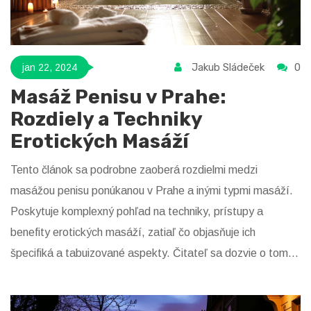
Jakub Sládeček
0
jan 22, 2024
Masáž Penisu v Prahe:
Rozdiely a Techniky
Erotických Masáží
Tento článok sa podrobne zaoberá rozdielmi medzi
masážou penisu ponúkanou v Prahe a inými typmi masáží.
Poskytuje komplexný pohľad na techniky, prístupy a
benefity erotických masáží, zatiaľ čo objasňuje ich
špecifiká a tabuizované aspekty. Čitateľ sa dozvie o tom,
ako tieto masáže zlepšujú intimný život, aj o tipoch, ako
nájsť kvalitné služby v Prahe.