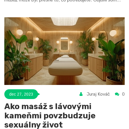
niekoľko úžasných miest, kde vám profesionálové pomôžu
uvoľniť sa a naplno si užiť vzájomnú blízkosť. Pridajte sa ku
mne a spoznajme spoločne tento pikantný svet dotykov a
relaxácie!
Juraj Kováč
0
dec 27, 2023
Ako masáž s lávovými
kameňmi povzbudzuje
sexuálny život