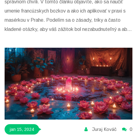
správnom chvíli. V tomto článku objavíte, ako sa naučiť
umenie francúzskych bozkov a ako ich aplikovať v praxi s
masérkou v Prahe. Podelím sa o zásady, triky a často
kladené otázky, aby váš zážitok bol nezabudnuteľný a aby
ste na seba urobili skvelý dojem. Či už ste začiatočník
alebo skúsený bozkávač, tento sprievodca vám pomôže
zdokonaliť vaše techniky a priviesť váš romatický zážitok na
novú úroveň.
Juraj Kováč
0
jan 15, 2024