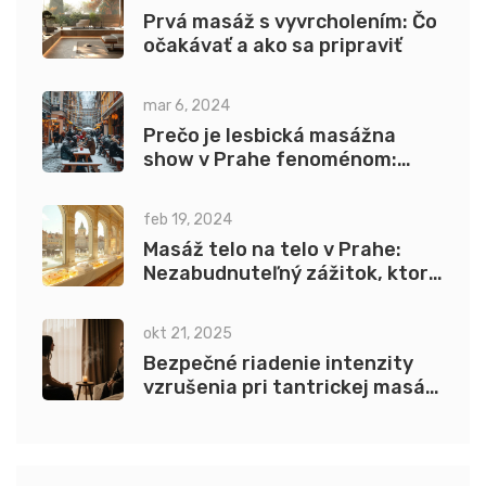
Prvá masáž s vyvrcholením: Čo
očakávať a ako sa pripraviť
mar 6, 2024
Prečo je lesbická masážna
show v Prahe fenoménom:
Hĺbková analýza príťažlivosti
feb 19, 2024
Masáž telo na telo v Prahe:
Nezabudnuteľný zážitok, ktorý
oživí zmysly
okt 21, 2025
Bezpečné riadenie intenzity
vzrušenia pri tantrickej masáži
- praktický návod