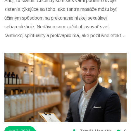
Ahoj, tu Martin. Chcel by som sa s vami podeliť o svoje
zistenia týkajúce sa toho, ako tantra masáže môžu byť
účinným spôsobom na prekonanie nízkej sexuálnej
sebarealizácie. Nedávno som začal objavovať svet
tantrickej spirituality a prekvapilo ma, aké pozitívne efekty
môže mať tantra masáž na naše sexuálne vnímanie a
spojenie s našim telom. Mnoho ľudí vrátane mňa zažíva
občas pocit nespokojnosti so svojím sexuálnym životom. V
tomto krátkom článku by som vám rád priblížil, aké
transformačné zmeny v intimite a sebavedomí môže tahle
prastará prax priniesť.