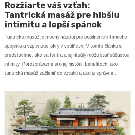
Rozžiarte váš vzťah:
Tantrická masáž pre hlbšiu
intimitu a lepší spánok
Tantrická masáž je mocný nástroj pre posilnenie intímneho
spojenia a vzplanutie iskry v spálňach. V tomto článku si
predstavíme, ako sa tantra a jej rituály môžu stať súčasťou
intimity. Porozprávame si o jej histórii, benefitoch, ako
tantrickú masáž začleniť do vzťahu a ako ju správne
vykonávať. Zistíme, ako nám môže pomôcť v
každodennom živote a v zlepšovaní spánku.