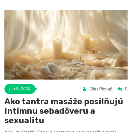
zábavné tipy, ako si užívať príjemnú masáž aj na cestách.
Ján Plevač
0
jan 8, 2024
Ako tantra masáže posilňujú
intímnu sebadôveru a
sexualitu