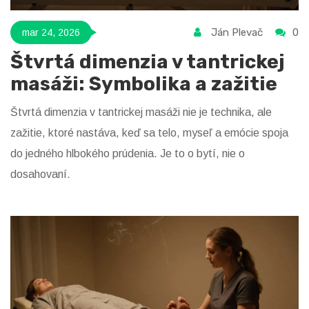
Ján Plevač
0
mar 24, 2026
Štvrtá dimenzia v tantrickej
masáži: Symbolika a zažitie
Štvrtá dimenzia v tantrickej masáži nie je technika, ale
zažitie, ktoré nastáva, keď sa telo, myseľ a emócie spoja
do jedného hlbokého prúdenia. Je to o bytí, nie o
dosahovaní.