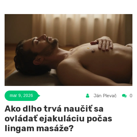
Ján Plevač
0
mar 9, 2026
Ako dlho trvá naučiť sa
ovládať ejakuláciu počas
lingam masáže?