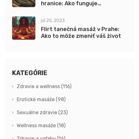
hranice: Ako funguje
informovaný súhlas
júl 25, 2023
Flirt tanečná masáž v Prahe:
Ako to môže zmeniť váš život
KATEGÓRIE
Zdravie a wellness
(116)
Erotické masáže
(98)
Sexuálne zdravie
(23)
Wellness masáže
(18)
Zdravie a vzťahy
(16)