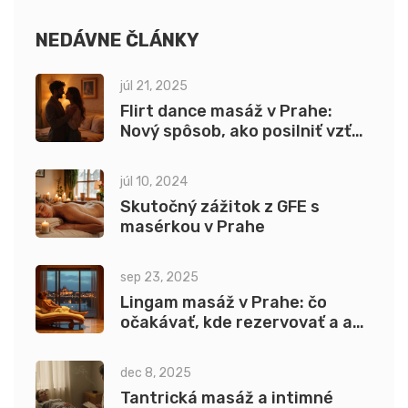
NEDÁVNE ČLÁNKY
júl 21, 2025
Flirt dance masáž v Prahe:
Nový spôsob, ako posilniť vzťah
a intimitu
júl 10, 2024
Skutočný zážitok z GFE s
masérkou v Prahe
sep 23, 2025
Lingam masáž v Prahe: čo
očakávať, kde rezervovať a aké
sú ceny
dec 8, 2025
Tantrická masáž a intimné