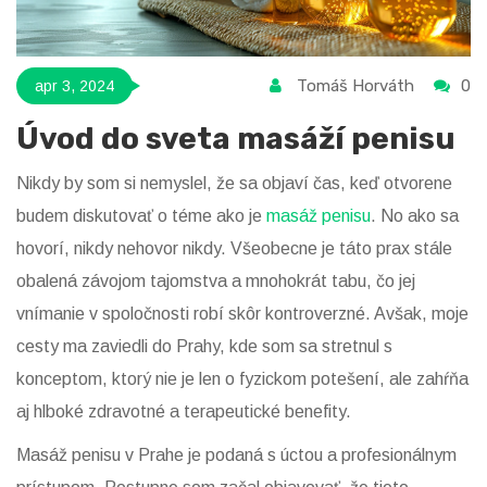
Tomáš Horváth
0
apr 3, 2024
Úvod do sveta masáží penisu
Nikdy by som si nemyslel, že sa objaví čas, keď otvorene
budem diskutovať o téme ako je
masáž penisu
. No ako sa
hovorí, nikdy nehovor nikdy. Všeobecne je táto prax stále
obalená závojom tajomstva a mnohokrát tabu, čo jej
vnímanie v spoločnosti robí skôr kontroverzné. Avšak, moje
cesty ma zaviedli do Prahy, kde som sa stretnul s
konceptom, ktorý nie je len o fyzickom potešení, ale zahŕňa
aj hlboké zdravotné a terapeutické benefity.
Masáž penisu v Prahe je podaná s úctou a profesionálnym