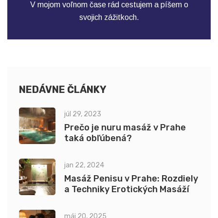
V mojom voľnom čase rád cestujem a píšem o
svojich zážitkoch.
NEDÁVNE ČLÁNKY
júl 29, 2023
Prečo je nuru masáž v Prahe
taká obľúbená?
jan 22, 2024
Masáž Penisu v Prahe: Rozdiely
a Techniky Erotických Masáží
máj 20, 2025