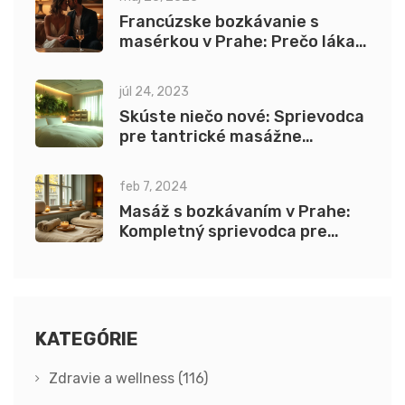
Francúzske bozkávanie s
masérkou v Prahe: Prečo láka
toľko ľudí?
júl 24, 2023
Skúste niečo nové: Sprievodca
pre tantrické masážne
pomôcky
feb 7, 2024
Masáž s bozkávaním v Prahe:
Kompletný sprievodca pre
nezabudnuteľný zážitok
KATEGÓRIE
Zdravie a wellness
(116)