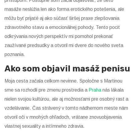
prístupom. Postupne som začal objavovať, že tieto
masáže neslúžia len ako forma erotického potešenia, ale
môžu byť prijaté aj ako súčasť širšej praxe zlepšovania
zdravotného stavu a emocionálnej pohody. Tento pocit
odkrývania nových perspektív mi pomohol prekonať
zaužívané predsudky a otvoril mi dvere do nového sveta
poznania.
Ako som objavil masáž penisu
Moja cesta začala celkom nevinne. Spoločne s Martinou
sme sa rozhodli pre zmenu prostredia a
Praha
nás lákala
nielen svojou kultúrou, ale aj možnosťami pre osobný rast a
vzdelávanie. Čas strávený v tomto nádhernom meste nám
otvoril oči v mnohých ohľadoch, vrátane znovuobjavenia
vlastnej sexuality a intímneho zdravia.