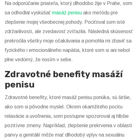
Na odporúčanie priateľa, ktorý dlhodobo žije v Prahe, som
sa odhodlal vyskúšať
masáž penisu
ako metódu pre
zlepšenie mojej všeobecnej pohody. Pociťoval som isté
zdržanlivosti, ale zvedavosť zvíťazila. Následná skúsenosť
prekročila všetky moje očakávania a pomohla mi zbaviť sa
fyzického i emocionálneho napätia, ktoré som si ani nebol
plne vedomý, že nosím v sebe.
Zdravotné benefity masáží
penisu
Zdravotné benefity, ktoré masáž penisu ponúka, sú širšie,
ako som si pôvodne myslel. Okrem okamžitého pocitu
relaxácie a uvoľnenia, som postupne spozoroval aj hlbšie
pozitívne zmeny. Napríklad, zlepšenie prekrvenia v oblasti
panvy a genitálií môže mať dlhodobý vplyv na sexuálnu