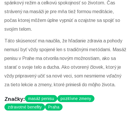
spánkový režim a celkovú spokojnosť so životom. Čas
strávený na masáži je pre mňa tiež formou meditácie,
počas ktorej môžem úplne vypnúť a ozajstne sa spojiť so
svojím telom.
Táto skúsenosť ma naučila, že hľadanie zdravia a pohody
nemusí byť vždy spojené len s tradičnými metódami. Masáž
penisu v Prahe ma otvorila novým možnostiam, ako sa
starať o svoje telo a ducha. Ako otvorený človek, ktorý je
vždy pripravený učiť sa nové veci, som nesmierne vďačný
za tieto lekcie a zmeny, ktoré priniesli do môjho života.
Značky:
masáž penisu
pozitívne zmeny
zdravotné benefity
Praha