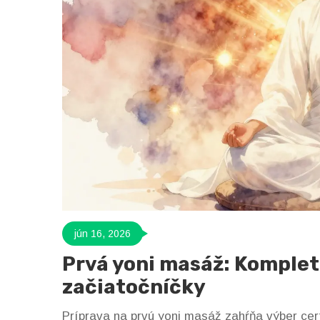
jún 16, 2026
Prvá yoni masáž: Komplet
začiatočníčky
Príprava na prvú yoni masáž zahŕňa výber cer