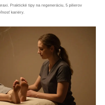
axi. Praktické tipy na regeneráciu, 5 pilierov
ľnosť kariéry.