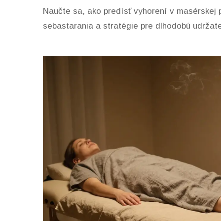
Naučte sa, ako predísť vyhorení v masérskej pr
sebastarania a stratégie pre dlhodobú udržate