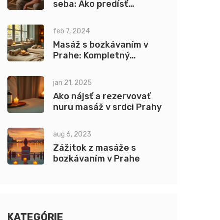
seba: Ako predísť
vyhorení v pomáhajúcich
profesiách
feb 7, 2024
Masáž s bozkávaním v
Prahe: Kompletný
sprievodca pre
nezabudnuteľný zážitok
jan 21, 2025
Ako nájsť a rezervovať
nuru masáž v srdci Prahy
aug 6, 2023
Zážitok z masáže s
bozkávaním v Prahe
KATEGÓRIE