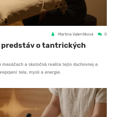
Martina Valentíková
0
 predstáv o tantrických
h masážach a skutočná realita tejto duchovnej a
prepojení tela, mysli a energie.