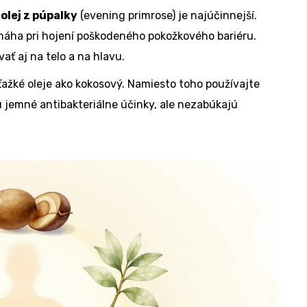
-
olej z púpalky
(evening primrose) je najúčinnejší.
máha pri hojení poškodeného pokožkového bariéru.
ať aj na telo a na hlavu.
ťažké oleje ako kokosový. Namiesto toho používajte
ú jemné antibakteriálne účinky, ale nezabúkajú