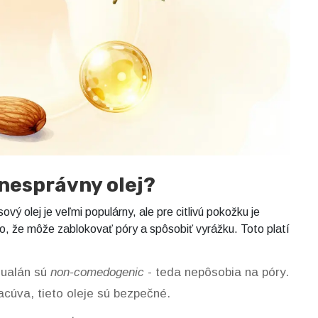
 nesprávny olej?
vý olej je veľmi populárny, ale pre citlivú pokožku je
, že môže zablokovať póry a spôsobiť vyrážku. Toto platí
squalán sú
non-comedogenic
- teda nepôsobia na póry.
cúva, tieto oleje sú bezpečné.