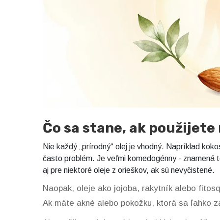
Čo sa stane, ak použijete
Nie každý „prírodný“ olej je vhodný. Napríklad kokoso
často problém. Je veľmi komedogénny - znamená to
aj pre niektoré oleje z orieškov, ak sú nevyčistené.
Naopak, oleje ako jojoba, rakytník alebo fito
Ak máte akné alebo pokožku, ktorá sa ľahko za