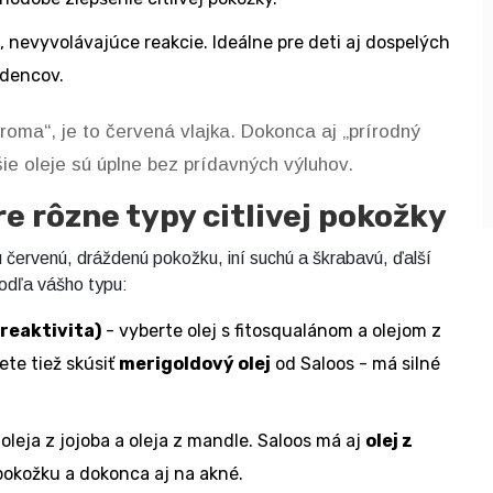
, nevyvolávajúce reakcie. Ideálne pre deti aj dospelých
odencov.
roma“, je to červená vlajka. Dokonca aj „prírodný
ie oleje sú úplne bez prídavných výluhov.
re rôzne typy citlivej pokožky
ú červenú, dráždenú pokožku, iní suchú a škrabavú, ďalší
odľa vášho typu:
reaktivita)
- vyberte olej s fitosqualánom a olejom z
žete tiež skúsiť
merigoldový olej
od Saloos - má silné
oleja z jojoba a oleja z mandle. Saloos má aj
olej z
pokožku a dokonca aj na akné.