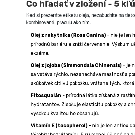
Čo hľadať v zložení - 5 kľ
Keď si prezeráte etiketu oleja, nezabudnite na tiet
kombinované, pracujú ako tím.
Olej z rakytníka (Rosa Canina)
- nie je len 
prírodnú bariéru a zníži červenanie. Výskum u
ekzéme.
Olej z jojoba (Simmondsia Chinensis)
- je 
sa vstáva rýchlo, nezanecháva mastnosť a po
akúkoľvek citlivú pokožku, vrátane tých, ktoré
Fitosqualán
- prírodná látka získaná z rastlín
hydratantov. Zlepšuje elasticitu pokožky a ch
vysokou kvalitou ho obsahujú.
Vitamín E (tocopherol)
- nie je len antioxid
Výrobky bez vitamínu E sú menej účinné na dlh