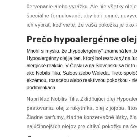
červenanie alebo vyrážku. Ale nie všetky olej
špeciálne formulované, aby boli jemné, nevyvo
ich vybrať, keď viete, že vaša pokožka je ako
Prečo hypoalergénne olej
Mnohí si myslia, že „hypoalergénny“ znamená len „b
Hypoalergénny olej je ten, ktorý bol
testovaný
na ľu
alergické reakcie. V Česku a na Slovensku sa tieto
ako Nobilis Tilia, Saloos alebo Weleda. Tieto spolo
ekzémou, rosaceou alebo reaktivnou pokožkou - nie 
podmienkach.
Napríklad Nobilis Tilia Zklidňujúci olej Hypoal
pestovania: olej z rakytníka, olej z jojoba, fit
Žiadne parfumy, žiadne konzervačné látky, žiad
najúčinnejších olejov pre citlivú pokožku na č