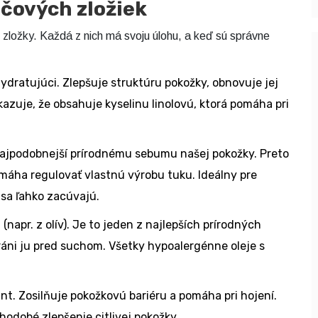
účových zložiek
o zložky. Každá z nich má svoju úlohu, a keď sú správne
hydratujúci. Zlepšuje struktúru pokožky, obnovuje jej
kazuje, že obsahuje kyselinu linolovú, ktorá pomáha pri
najpodobnejší prírodnému sebumu našej pokožky. Preto
máha regulovať vlastnú výrobu tuku. Ideálny pre
 sa ľahko zacúvajú.
 (napr. z olív). Je to jeden z najlepších prírodných
ráni ju pred suchom. Všetky hypoalergénne oleje s
ant. Zosilňuje pokožkovú bariéru a pomáha pri hojení.
odobé zlepšenie citlivej pokožky.