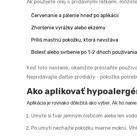
Ak použijete olej s prídavnými látkami, môže
Červenanie a pálenie hneď po aplikácii
Zhoršenie vyrážky alebo ekzémy
Príliš mastnú pokožku, ktorá nevstáva
Bolesť alebo svrbenie po 1-2 dňoch používania
Keď toto nastane, okamžite prestaňte používať
Nepridávajte ďalšie produkty - pokožka potreb
Ako aplikovať hypoalergé
Aplikácia je rovnako dôležitá ako výber. Ak ho nan
Umyte si tvár jemným čističom alebo len vodou
Po umytí nechajte pokožku mierne mokrú. Vlhk