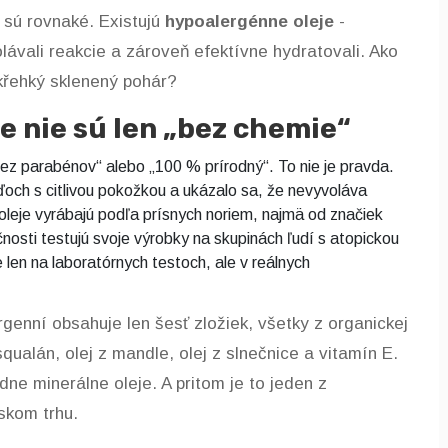
e sú rovnaké. Existujú
hypoalergénne oleje
-
lávali reakcie a zároveň efektívne hydratovali. Ako
 křehký sklenený pohár?
e nie sú len „bez chemie“
ez parabénov“ alebo „100 % prírodný“. To nie je pravda.
ďoch s citlivou pokožkou a ukázalo sa, že nevyvoláva
 oleje vyrábajú podľa prísnych noriem, najmä od značiek
čnosti testujú svoje výrobky na skupinách ľudí s atopickou
len na laboratórnych testoch, ale v reálnych
ergenní obsahuje len šesť zložiek, všetky z organickej
osqualán, olej z mandle, olej z slnečnice a vitamín E.
ne minerálne oleje. A pritom je to jeden z
eskom trhu.