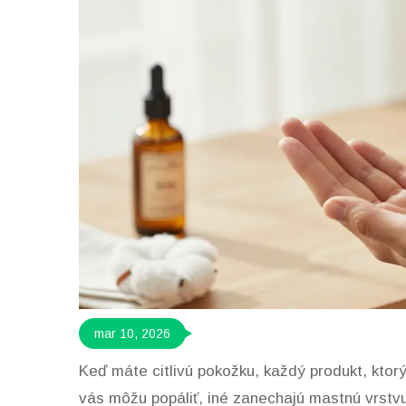
mar 10, 2026
Keď máte citlivú pokožku, každý produkt, ktor
vás môžu popáliť, iné zanechajú mastnú vrstvu