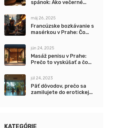
spánok: Ako večerné
rituály zlepšia kvalitu
spánku
máj 26, 2025
Francúzske bozkávanie s
masérkou v Prahe: Čo
hovoria odborníci?
jún 24, 2025
Masáž penisu v Prahe:
Prečo to vyskúšať a čo
očakávať
júl 24, 2023
Päť dôvodov, prečo sa
zamilujete do erotickej
masáže v Prahe
KATEGÓRIE