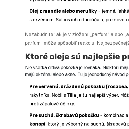
Olej z mandle alebo meruňky
- jemné, ľahké
s ekzémom. Saloos ich odporúča aj pre novor
Nezabudnite: ak je v zložení „parfum“ alebo „a
parfum“ môže spôsobiť reakciu. Najbezpečnejš
Ktoré oleje sú najlepšie p
Nie všetka citlivá pokožka je rovnaká. Niektorí maj
majú ekzému alebo akné. Tu je jednoduchý návod p
Pre červenú, dráždenú pokožku (rosacea, 
rakytníka. Nobilis Tilia je tu najlepší výber. Mô
protizápalové účinky.
Pre suchú, škrabavú pokožku
- kombinácia 
konopí
, ktorý je výborný na suchú, škrabavú 