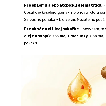
Pre ekzému alebo atopickú dermatitídu
Obsahuje kyselinu gama-linolénovú, ktorá po
Saloos ho ponúka v bio verzii. Môžete ho použív
Pre akné na citlivej pokožke
- nevyberajte 
olej z konopí
alebo
olej z meruňky
. Oba maj
pokožku.