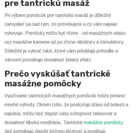
pre tantrickú masáž
Pri výbere pomôcok pre tantrickú masáž je dôležité
zamyslieť sa nad tým, čo potrebujete a čo vám najviac
vyhovuje. Pomôcky môžu byť rôzne - od masážnych olejov,
cez masážne kamene až po rôzne vibrátory a stimulátory.
Dôležité je vybrať také, ktoré vám prinášajú pohodlie a
zároveň pomáhajú dosiahnuť želaný efekt.
Prečo vyskúšať tantrické
masážne pomôcky
Využívanie tantrických masážnych pomôcok môže priniesť
mnohé výhody. Okrem toho, že poskytujú úľavu od bolesti a
napätia, môžu tiež zlepšiť vašu schopnosť relaxovať a
dosiahnuť hlbokú meditáciu. Tantrické
masážne pomôcky
tiež pomáhajú zlepšiť intímnu blízkosť a posilňujú