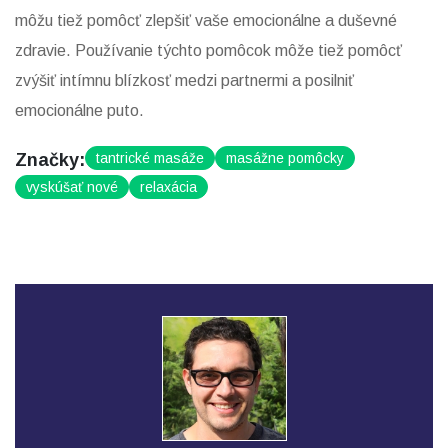
môžu tiež pomôcť zlepšiť vaše emocionálne a duševné
zdravie. Používanie týchto pomôcok môže tiež pomôcť
zvýšiť intímnu blízkosť medzi partnermi a posilniť
emocionálne puto.
Značky:
tantrické masáže
masážne pomôcky
vyskúšať nové
relaxácia