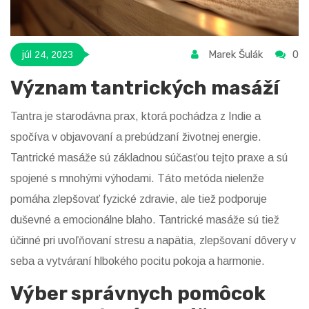
Marek Šulák
0
júl 24, 2023
Význam tantrických masáží
Tantra je starodávna prax, ktorá pochádza z Indie a
spočíva v objavovaní a prebúdzaní životnej energie.
Tantrické masáže sú základnou súčasťou tejto praxe a sú
spojené s mnohými výhodami. Táto metóda nielenže
pomáha zlepšovať fyzické zdravie, ale tiež podporuje
duševné a emocionálne blaho. Tantrické masáže sú tiež
účinné pri uvoľňovaní stresu a napätia, zlepšovaní dôvery v
seba a vytváraní hlbokého pocitu pokoja a harmonie.
Výber správnych pomôcok