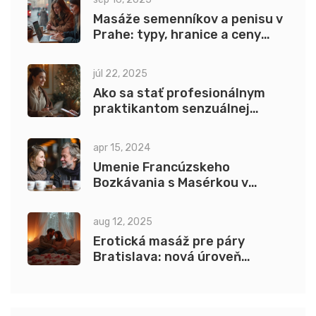
Masáže semenníkov a penisu v
Prahe: typy, hranice a ceny
(2025)
júl 22, 2025
Ako sa stať profesionálnym
praktikantom senzuálnej
masáže v Prahe – návod a tipy
na úspech
apr 15, 2024
Umenie Francúzskeho
Bozkávania s Masérkou v
Prahe: Kompletný Sprievodca
aug 12, 2025
Erotická masáž pre páry
Bratislava: nová úroveň
intimity a rozkoše