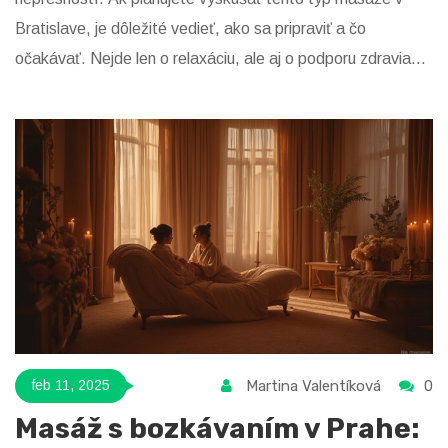
Bratislave, je dôležité vedieť, ako sa pripraviť a čo
očakávať. Nejde len o relaxáciu, ale aj o podporu zdravia
prostaty. V tomto článku sa dozviete viac o tom, čo všetko
masáž prostaty prináša a na čo by ste si mali dať pozor.
Martina Valentíková
0
feb 11, 2025
Masáž s bozkávaním v Prahe: