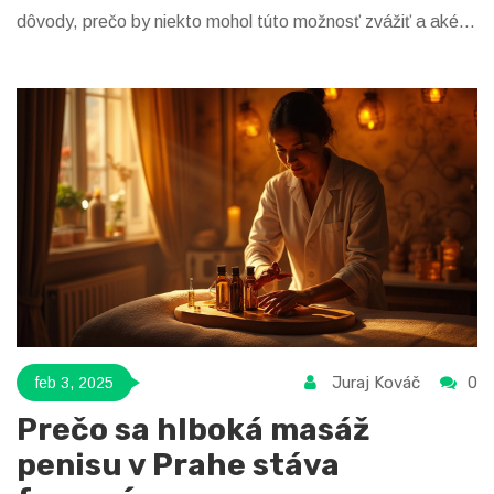
dôvody, prečo by niekto mohol túto možnosť zvážiť a aké
výhody to môže priniesť telu i mysli. V závere článku
ponúkame niekoľko užitočných rád na to, ako vybrať tú
správnu službu a užiť si veľmi osviežujúci zážitok.
Juraj Kováč
0
feb 3, 2025
Prečo sa hlboká masáž
penisu v Prahe stáva