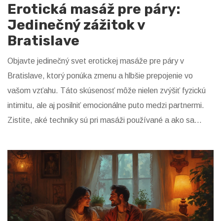
Erotická masáž pre páry:
Jedinečný zážitok v
Bratislave
Objavte jedinečný svet erotickej masáže pre páry v
Bratislave, ktorý ponúka zmenu a hlbšie prepojenie vo
vašom vzťahu. Táto skúsenosť môže nielen zvýšiť fyzickú
intimitu, ale aj posilniť emocionálne puto medzi partnermi.
Zistite, aké techniky sú pri masáži používané a ako sa
pripravíte na túto výnimočnú chvíľu. Zistite, ako nájsť ten
správny salón pre vás a vášho partnera.