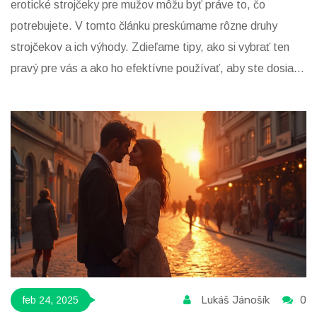
erotické strojčeky pre mužov môžu byť práve to, čo
potrebujete. V tomto článku preskúmame rôzne druhy
strojčekov a ich výhody. Zdieľame tipy, ako si vybrať ten
pravý pre vás a ako ho efektívne používať, aby ste dosiahli
maximálny pôžitok.
Lukáš Jánošík
0
feb 24, 2025