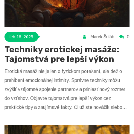
Marek Šulák
0
feb 18, 2025
Techniky erotickej masáže:
Tajomstvá pre lepší výkon
Erotická masáž nie je len o fyzickom potešení, ale tiež o
prehĺbení emocionálnej intimity. Správne techniky môžu
zvýšiť vzájomné spojenie partnerov a priniesť nový rozmer
do vzťahov. Objavte tajomstvá pre lepší výkon cez
praktické tipy a zaujímavé fakty. Či už ste nováčik alebo
skúsený masér, vždy je priestor na zlepšenie a objavovanie
nových spôsobov, ako potešiť partnera.