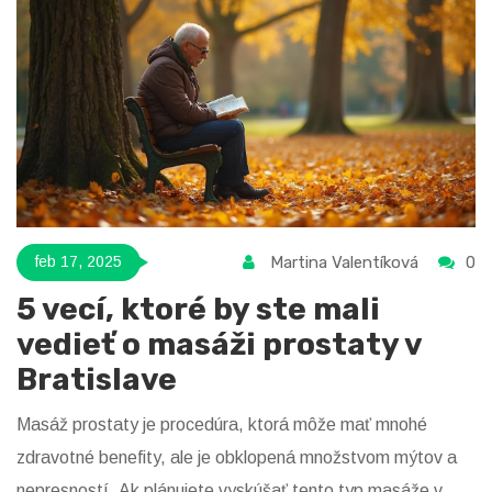
Martina Valentíková
0
feb 17, 2025
5 vecí, ktoré by ste mali
vedieť o masáži prostaty v
Bratislave
Masáž prostaty je procedúra, ktorá môže mať mnohé
zdravotné benefity, ale je obklopená množstvom mýtov a
nepresností. Ak plánujete vyskúšať tento typ masáže v