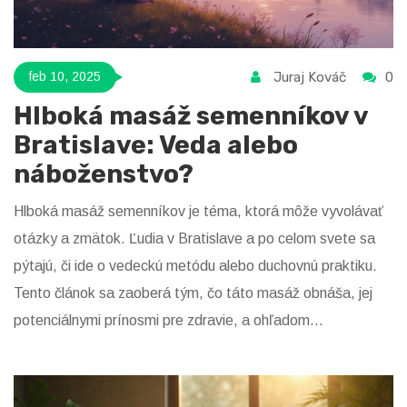
Juraj Kováč
0
feb 10, 2025
Hlboká masáž semenníkov v
Bratislave: Veda alebo
náboženstvo?
Hlboká masáž semenníkov je téma, ktorá môže vyvolávať
otázky a zmätok. Ľudia v Bratislave a po celom svete sa
pýtajú, či ide o vedeckú metódu alebo duchovnú praktiku.
Tento článok sa zaoberá tým, čo táto masáž obnáša, jej
potenciálnymi prínosmi pre zdravie, a ohľadom
bezpečnosti. Ponúkne čitateľom tipy, ako rozpoznať
serióznych poskytovateľov tejto nezvyčajnej terapie.