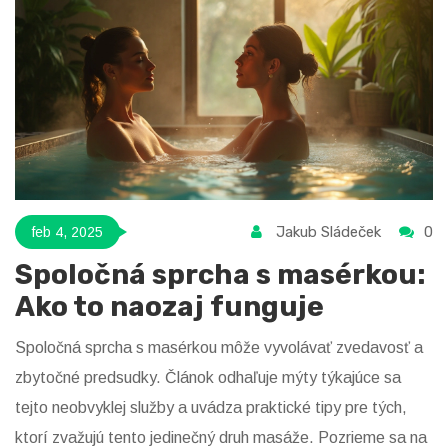
Jakub Sládeček
0
feb 4, 2025
Spoločná sprcha s masérkou:
Ako to naozaj funguje
Spoločná sprcha s masérkou môže vyvolávať zvedavosť a
zbytočné predsudky. Článok odhaľuje mýty týkajúce sa
tejto neobvyklej služby a uvádza praktické tipy pre tých,
ktorí zvažujú tento jedinečný druh masáže. Pozrieme sa na