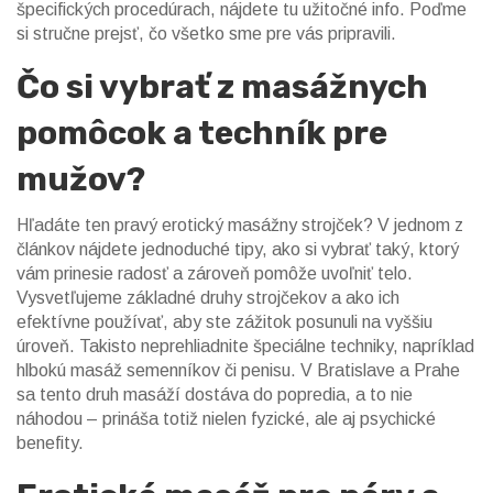
špecifických procedúrach, nájdete tu užitočné info. Poďme
si stručne prejsť, čo všetko sme pre vás pripravili.
Čo si vybrať z masážnych
pomôcok a techník pre
mužov?
Hľadáte ten pravý erotický masážny strojček? V jednom z
článkov nájdete jednoduché tipy, ako si vybrať taký, ktorý
vám prinesie radosť a zároveň pomôže uvoľniť telo.
Vysvetľujeme základné druhy strojčekov a ako ich
efektívne používať, aby ste zážitok posunuli na vyššiu
úroveň. Takisto neprehliadnite špeciálne techniky, napríklad
hlbokú masáž semenníkov či penisu. V Bratislave a Prahe
sa tento druh masáží dostáva do popredia, a to nie
náhodou – prináša totiž nielen fyzické, ale aj psychické
benefity.