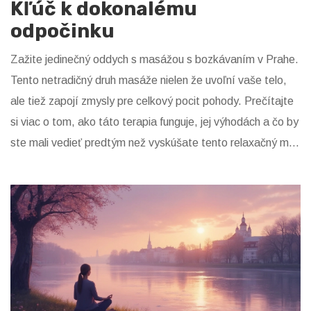
Kľúč k dokonalému
odpočinku
Zažite jedinečný oddych s masážou s bozkávaním v Prahe.
Tento netradičný druh masáže nielen že uvoľní vaše telo,
ale tiež zapojí zmysly pre celkový pocit pohody. Prečítajte
si viac o tom, ako táto terapia funguje, jej výhodách a čo by
ste mali vedieť predtým než vyskúšate tento relaxačný mix.
Ponorte sa do sveta hlbokého oddychu a romantickej
atmosféry.