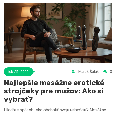
Marek Šulák
0
feb 25, 2025
Najlepšie masážne erotické
strojčeky pre mužov: Ako si
vybrať?
Hľadáte spôsob, ako obohatiť svoju relaxáciu? Masážne