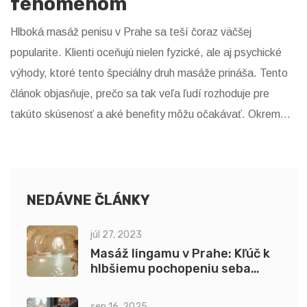
fenoménom
Hlboká masáž penisu v Prahe sa teší čoraz väčšej
popularite. Klienti oceňujú nielen fyzické, ale aj psychické
výhody, ktoré tento špeciálny druh masáže prináša. Tento
článok objasňuje, prečo sa tak veľa ľudí rozhoduje pre
takúto skúsenosť a aké benefity môžu očakávať. Okrem
toho poskytuje tipy, ako sa pripraviť na masáž a čo od nej
očakávať.
NEDÁVNE ČLÁNKY
júl 27, 2023
Masáž lingamu v Prahe: Kľúč k
hlbšiemu pochopeniu seba
samého
sep 16, 2025