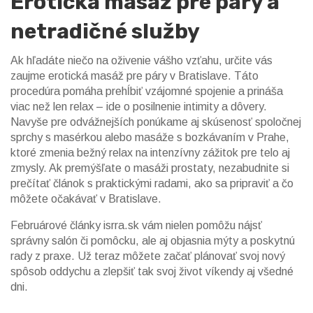
Erotická masáž pre páry a
netradičné služby
Ak hľadáte niečo na oživenie vášho vzťahu, určite vás
zaujme erotická masáž pre páry v Bratislave. Táto
procedúra pomáha prehĺbiť vzájomné spojenie a prináša
viac než len relax – ide o posilnenie intimity a dôvery.
Navyše pre odvážnejších ponúkame aj skúsenosť spoločnej
sprchy s masérkou alebo masáže s bozkávaním v Prahe,
ktoré zmenia bežný relax na intenzívny zážitok pre telo aj
zmysly. Ak premýšľate o masáži prostaty, nezabudnite si
prečítať článok s praktickými radami, ako sa pripraviť a čo
môžete očakávať v Bratislave.
Februárové články isrra.sk vám nielen pomôžu nájsť
správny salón či pomôcku, ale aj objasnia mýty a poskytnú
rady z praxe. Už teraz môžete začať plánovať svoj nový
spôsob oddychu a zlepšiť tak svoj život víkendy aj všedné
dni.