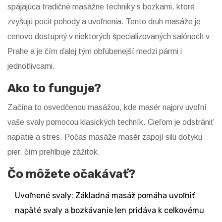
spájajúca tradičné masážne techniky s bozkami, ktoré
zvyšujú pocit pohody a uvoľnenia. Tento druh masáže je
cenovo dostupný v niektorých špecializovaných salónoch v
Prahe a je čím ďalej tým obľúbenejší medzi pármi i
jednotlivcami.
Ako to funguje?
Začína to osvedčenou masážou, kde masér najprv uvoľní
vaše svaly pomocou klasických techník. Cieľom je odstrániť
napätie a stres. Počas masáže masér zapojí silu dotyku
pier, čím prehlbuje zážitok.
Čo môžete očakávať?
Uvoľnené svaly: Základná masáž pomáha uvoľniť
napäté svaly a bozkávanie len pridáva k celkovému