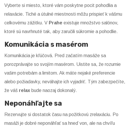
Vyberte si miesto, ktoré vám poskytne pocit pohodlia a
relaxácie. Tiché a útulné miestnosti môžu prispieť k vášmu
celkovému zážitku. V
Prahe
existuje množstvo salónov,
ktoré sú navrhnuté tak, aby zaručili súkromie a pohodlie.
Komunikácia s masérom
Komunikácia je kľúčová. Pred začatím masáže sa
porozprávajte so svojím masérom. Uistite sa, že rozumie
vašim potrebám a limitom. Ak máte nejaké preferencie
alebo požiadavky, neváhajte ich vyjadriť. Tým zabezpečíte,
že váš
relax
bude naozaj dokonalý.
Neponáhľajte sa
Rezervujte si dostatok času na požitkovú zrelaxáciu. Po
masáži je dobré neponáhľať sa hneď von, ale na chvíľu