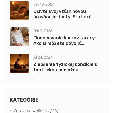
dec 10, 2024
Oživte svoj vzťah novou
úrovňou intimity: Erotická
masáž pre páry v Prahe
feb 9, 2026
Financovanie kurzov tantry:
Ako si môžete dovoliť
štipendium, splátky alebo
zmeniť rozpočet
júl 24, 2024
Zlepšenie fyzickej kondície s
tantrickou masážou
KATEGÓRIE
Zdravie a wellness
(116)