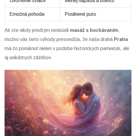
Uvoľnenie svalov
Menej napätia a bolesti
Emočná pohoda
Posilnené puto
Ak ste nikdy predtým neskúsili
masáž s bozkávaním
,
možno vás tieto výhody presvedčia, že naša drahá
Praha
má čo ponúknuť nielen v podobe historických pamiatok, ale
aj unikátnych zážitkov.