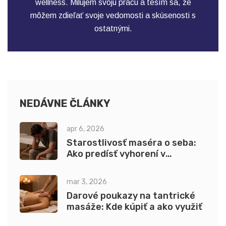
wellness. Milujem svoju prácu a teším sa, že
môžem zdieľať svoje vedomosti a skúsenosti s
ostatnými.
NEDÁVNE ČLÁNKY
apr 6, 2026
Starostlivosť maséra o seba:
Ako predísť vyhorení v
pomáhajúcich profesiách
mar 3, 2026
Darové poukazy na tantrické
masáže: Kde kúpiť a ako využiť