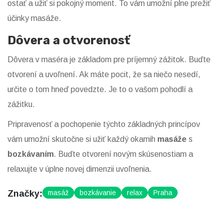
ostať a užiť si pokojný moment. To vám umožní plne prežiť
účinky masáže.
Dôvera a otvorenosť
Dôvera v maséra je základom pre príjemný zážitok. Buďte
otvorení a uvoľnení. Ak máte pocit, že sa niečo nesedí,
určite o tom hneď povedzte. Je to o vašom pohodlí a
zážitku.
Pripravenosť a pochopenie týchto základných princípov
vám umožní skutočne si užiť každý okamih
masáže
s
bozkávaním
. Buďte otvorení novým skúsenostiam a
relaxujte v úplne novej dimenzii uvoľnenia.
Značky:
masáž
bozkávanie
relax
Praha