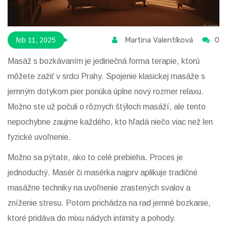
Martina Valentíková
0
feb 11, 2025
Masáž s bozkávaním je jedinečná forma terapie, ktorú
môžete zažiť v srdci Prahy. Spojenie klasickej masáže s
jemným dotykom pier ponúka úplne nový rozmer relaxu.
Možno ste už počuli o rôznych štýloch masáží, ale tento
nepochybne zaujme každého, kto hľadá niečo viac než len
fyzické uvoľnenie.
Možno sa pýtate, ako to celé prebieha. Proces je
jednoduchý. Masér či masérka najprv aplikuje tradičné
masážne techniky na uvoľnenie zrastených svalov a
zníženie stresu. Potom prichádza na rad jemné bozkanie,
ktoré pridáva do mixu nádych intimity a pohody.