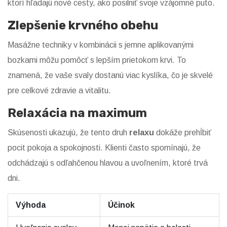
ktorí hľadajú nové cesty, ako posilniť svoje vzájomné puto.
Zlepšenie krvného obehu
Masážne techniky v kombinácii s jemne aplikovanými
bozkami môžu pomôcť s lepším prietokom krvi. To
znamená, že vaše svaly dostanú viac kyslíka, čo je skvelé
pre celkové zdravie a vitalitu.
Relaxácia na maximum
Skúsenosti ukazujú, že tento druh
relaxu
dokáže prehĺbiť
pocit pokoja a spokojnosti. Klienti často spomínajú, že
odchádzajú s odľahčenou hlavou a uvoľnením, ktoré trvá
dni.
Výhoda
Účinok