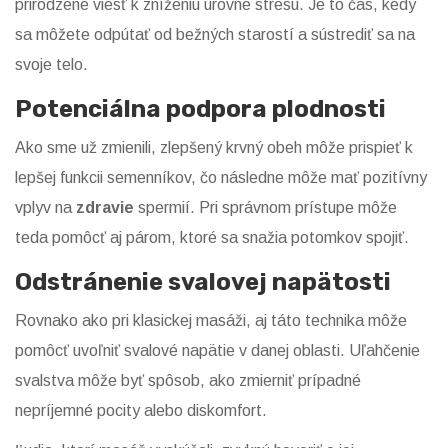
prirodzene viesť k zníženiu úrovne stresu. Je to čas, kedy
sa môžete odpútať od bežných starostí a sústrediť sa na
svoje telo.
Potenciálna podpora plodnosti
Ako sme už zmienili, zlepšený krvný obeh môže prispieť k
lepšej funkcii semenníkov, čo následne môže mať pozitívny
vplyv na
zdravie
spermií. Pri správnom prístupe môže
teda pomôcť aj párom, ktoré sa snažia potomkov spojiť.
Odstránenie svalovej napätosti
Rovnako ako pri klasickej masáži, aj táto technika môže
pomôcť uvoľniť svalové napätie v danej oblasti. Uľahčenie
svalstva môže byť spôsob, ako zmierniť prípadné
nepríjemné pocity alebo diskomfort.