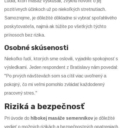
Ľudia, ktorí masáž vyskúšali, zvyknú hovoriť o jej
pozitívnych účinkoch už po niekoľkých stretnutiach.
Samozrejme, je dôležité dôkladne si vybrať spoľahlivého
poskytovateľa, najmä ak túžite po všetkých týchto
prínosoch bez rizika.
Osobné skúsenosti
Niekoľko ľudí, ktorých sme oslovili, vyjadrilo spokojnosť s
výsledkami. Jeden respondent z Bratislavy nám povedal:
"Po prvých návštevách som sa cítil viac uvoľnený a
pokojný, čo mi veľmi pomohlo zvládať každodenný
pracovný stres."
Riziká a bezpečnosť
Pri úvode do
hlbokej masáže semenníkov
je dôležité
vedieť o možných rizikách a bezpečnostných opatreniach.