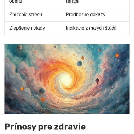
obehu
terapií
Zníženie stresu
Predbežné dôkazy
Zlepšenie nálady
Indikácie z malých štúdií
Prínosy pre zdravie