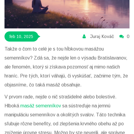
Juraj Kováč
0
feb 10, 2025
Takže o čom to celé je s tou hĺbkovou masážou
semenníkov? Zdá sa, že nejde len o výsadu Bratislavanov,
ale fenomén, ktorý si získava pozornosť aj mimo našich
hraníc. Pre tých, ktorí váhajú, či vyskúšať, začnime tým, že
objasníme, čo taká masáž obsahuje.
V prvom rade, nejde o nič strašidelné alebo bolestivé.
Hlboká
masáž semenníkov
sa sústreďuje na jemnú
manipuláciu semenníkov a okolitých svalov. Táto technika
sľubuje rôzne benefity, od zlepšenia krvného obehu až po
zníženie úrovne stresu. Možno by ste neverili, ale správne