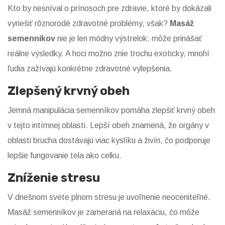
Kto by nesníval o prínosoch pre zdravie, ktoré by dokázali
vyriešiť rôznorodé zdravotné problémy, však?
Masáž
semenníkov
nie je len módny výstrelok; môže prinášať
reálne výsledky. A hoci možno znie trochu exoticky, mnohí
ľudia zažívajú konkrétne zdravotné vylepšenia.
Zlepšený krvný obeh
Jemná manipulácia semenníkov pomáha zlepšiť krvný obeh
v tejto intímnej oblasti. Lepší obeh znamená, že orgány v
oblasti brucha dostávajú viac kyslíku a živín, čo podporuje
lepšie fungovanie tela ako celku.
Zníženie stresu
V dnešnom svete plnom stresu je uvoľnenie neoceniteľné.
Masáž semenníkov je zameraná na relaxáciu, čo môže