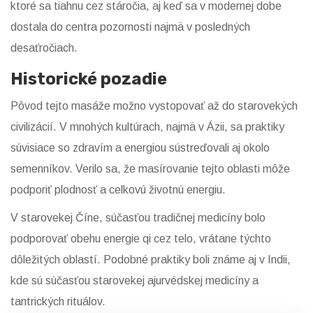
ktoré sa tiahnu cez stáročia, aj keď sa v modernej dobe
dostala do centra pozornosti najmä v posledných
desaťročiach.
Historické pozadie
Pôvod tejto masáže možno vystopovať až do starovekých
civilizácií. V mnohých kultúrach, najmä v Ázii, sa praktiky
súvisiace so zdravím a energiou sústreďovali aj okolo
semenníkov. Verilo sa, že masírovanie tejto oblasti môže
podporiť plodnosť a celkovú životnú energiu.
V starovekej Číne, súčasťou tradičnej medicíny bolo
podporovať obehu energie qi cez telo, vrátane týchto
dôležitých oblastí. Podobné praktiky boli známe aj v Indii,
kde sú súčasťou starovekej ajurvédskej medicíny a
tantrických rituálov.