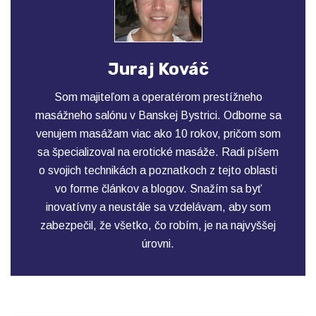
Juraj Kováč
Som majiteľom a operatérom prestížneho
masážneho salónu v Banskej Bystrici. Odborne sa
venujem masážam viac ako 10 rokov, pričom som
sa špecializoval na erotické masáže. Radi píšem
o svojich technikách a poznatkoch z tejto oblasti
vo forme článkov a blogov. Snažím sa byť
inovatívny a neustále sa vzdelávam, aby som
zabezpečil, že všetko, čo robím, je na najvyššej
úrovni.