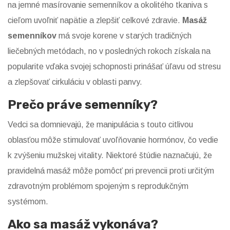
na jemné masírovanie semenníkov a okolitého tkaniva s
cieľom uvoľniť napätie a zlepšiť celkové zdravie.
Masáž
semenníkov
má svoje korene v starých tradičných
liečebných metódach, no v posledných rokoch získala na
popularite vďaka svojej schopnosti prinášať úľavu od stresu
a zlepšovať cirkuláciu v oblasti panvy.
Prečo práve semenníky?
Vedci sa domnievajú, že manipulácia s touto citlivou
oblasťou môže stimulovať uvoľňovanie hormónov, čo vedie
k zvýšeniu mužskej vitality. Niektoré štúdie naznačujú, že
pravidelná masáž môže pomôcť pri prevencii proti určitým
zdravotným problémom spojeným s reprodukčným
systémom.
Ako sa masáž vykonáva?