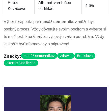
Petra
Alternatívna liečba
4.6/5
Kováčová
certifikát
Výber terapeuta pre
masáž semenníkov
môže byť
osobný proces. Vždy dôverujte svojim pocitom a vyberte si
tú možnosť, ktorá najviac vyhovuje vašim potrebám. Vždy
je lepšie byť informovaný a pripravený.
Značky:
masáž semenníkov
zdravie
Bratislava
alternatívna liečba