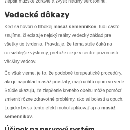
zlepšiť mužské zdravie a zvýšiť hladiny serotonínu.
Vedecké dôkazy
Keď sa hovorí o hlbokej
masáž semenníkov
, ľudí často
zaujíma, či existuje nejaký reálny vedecký základ pre
všetky tie tvrdenia. Pravda je, že téma stále čaká na
rozsiahlejšie výskumy, pretože nie je v centre pozornosti
väčšiny vedcov.
Čo však vieme, je to, že podobné terapeutické procedúry,
ako je napríklad masáž prostaty, majú určitú oporu vo vede.
Štúdie ukazujú, že zlepšenie krvného obehu môže pomôcť
zmierniť rôzne zdravotné problémy, ako sú bolesti a opuch.
Logicky by sa tento efekt mohol aplikovať aj na
masáž
semenníkov
.
Účinok na nervový systém