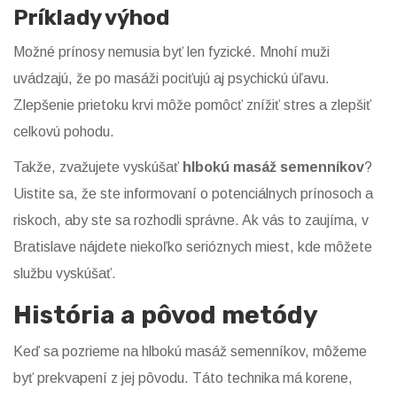
Príklady výhod
Možné prínosy nemusia byť len fyzické. Mnohí muži
uvádzajú, že po masáži pociťujú aj psychickú úľavu.
Zlepšenie prietoku krvi môže pomôcť znížiť stres a zlepšiť
celkovú pohodu.
Takže, zvažujete vyskúšať
hlbokú masáž semenníkov
?
Uistite sa, že ste informovaní o potenciálnych prínosoch a
riskoch, aby ste sa rozhodli správne. Ak vás to zaujíma, v
Bratislave nájdete niekoľko serióznych miest, kde môžete
službu vyskúšať.
História a pôvod metódy
Keď sa pozrieme na hlbokú masáž semenníkov, môžeme
byť prekvapení z jej pôvodu. Táto technika má korene,