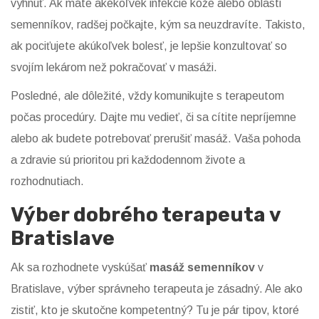
vyhnúť. Ak máte akékoľvek infekcie kože alebo oblasti
semenníkov, radšej počkajte, kým sa neuzdravíte. Takisto,
ak pociťujete akúkoľvek bolesť, je lepšie konzultovať so
svojím lekárom než pokračovať v masáži.
Posledné, ale dôležité, vždy komunikujte s terapeutom
počas procedúry. Dajte mu vedieť, či sa cítite nepríjemne
alebo ak budete potrebovať prerušiť masáž. Vaša pohoda
a zdravie sú prioritou pri každodennom živote a
rozhodnutiach.
Výber dobrého terapeuta v
Bratislave
Ak sa rozhodnete vyskúšať
masáž semenníkov
v
Bratislave, výber správneho terapeuta je zásadný. Ale ako
zistiť, kto je skutočne kompetentný? Tu je pár tipov, ktoré