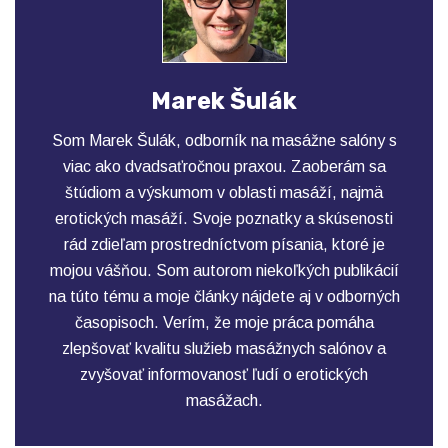
Marek Šulák
Som Marek Šulák, odborník na masážne salóny s
viac ako dvadsaťročnou praxou. Zaoberám sa
štúdiom a výskumom v oblasti masáží, najmä
erotických masáží. Svoje poznatky a skúsenosti
rád zdieľam prostredníctvom písania, ktoré je
mojou vášňou. Som autorom niekoľkých publikácií
na túto tému a moje články nájdete aj v odborných
časopisoch. Verím, že moje práca pomáha
zlepšovať kvalitu služieb masážnych salónov a
zvyšovať informovanosť ľudí o erotických
masážach.