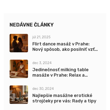
NEDÁVNE ČLÁNKY
júl 21, 2025
Flirt dance masáž v Prahe:
Nový spôsob, ako posilniť vzťah
a intimitu
dec 3, 2024
Jedinečnosť milking table
masáže v Prahe: Relax a
regenerácia
dec 30, 2024
Najlepšie masážne erotické
strojčeky pre vás: Rady a tipy