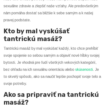
sexuálne zdravie a zlepšiť naše vzťahy. Ale predovšetkým
nám pomáha dostať sa bližšie k sebe samým a k našej
pravej podstate.
Kto by mal vyskúšať
tantrickú masáž?
Tantrickú masáž by mal vyskúšať každý, kto chce prehĺbiť
svoje spojenie so sebou samým a objaviť nové hĺbky svojej
bytosti. Je vhodná pre ľudí všetkých vekových kategórií,
bez ohľadu na ich sexuálnu orientáciu alebo
skúsenosti
. Je
to skvelý spôsob, ako sa naučiť lepšie pochopiť svoje telo a
svoje potreby.
Ako sa pripraviť na tantrickú
masáž?