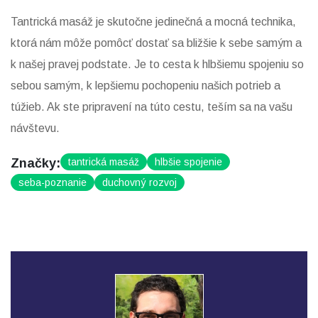
Tantrická masáž je skutočne jedinečná a mocná technika,
ktorá nám môže pomôcť dostať sa bližšie k sebe samým a
k našej pravej podstate. Je to cesta k hlbšiemu spojeniu so
sebou samým, k lepšiemu pochopeniu našich potrieb a
túžieb. Ak ste pripravení na túto cestu, teším sa na vašu
návštevu.
Značky:
tantrická masáž
hlbšie spojenie
seba-poznanie
duchovný rozvoj