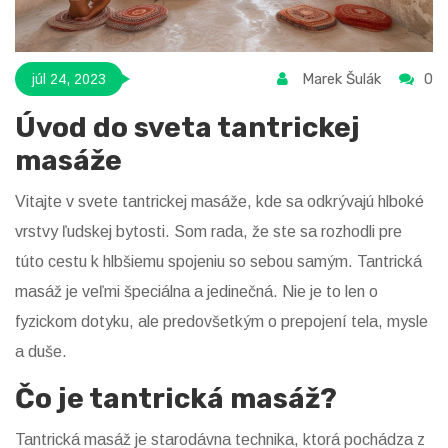
Marek Šulák
0
júl 24, 2023
Úvod do sveta tantrickej
masáže
Vitajte v svete tantrickej masáže, kde sa odkrývajú hlboké
vrstvy ľudskej bytosti. Som rada, že ste sa rozhodli pre
túto cestu k hlbšiemu spojeniu so sebou samým. Tantrická
masáž je veľmi špeciálna a jedinečná. Nie je to len o
fyzickom dotyku, ale predovšetkým o prepojení tela, mysle
a duše.
Čo je tantrická masáž?
Tantrická masáž je starodávna technika, ktorá pochádza z