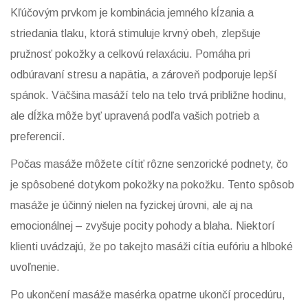
Kľúčovým prvkom je kombinácia jemného kĺzania a
striedania tlaku, ktorá stimuluje krvný obeh, zlepšuje
pružnosť pokožky a celkovú relaxáciu. Pomáha pri
odbúravaní stresu a napätia, a zároveň podporuje lepší
spánok. Väčšina masáží telo na telo trvá približne hodinu,
ale dĺžka môže byť upravená podľa vašich potrieb a
preferencií.
Počas masáže môžete cítiť rôzne senzorické podnety, čo
je spôsobené dotykom pokožky na pokožku. Tento spôsob
masáže je účinný nielen na fyzickej úrovni, ale aj na
emocionálnej – zvyšuje pocity pohody a blaha. Niektorí
klienti uvádzajú, že po takejto masáži cítia eufóriu a hlboké
uvoľnenie.
Po ukončení masáže masérka opatrne ukončí procedúru,