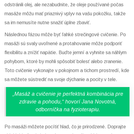
odstránili olej, ale nezabudnite, že oleje používané počas
masáže môžu mať priaznivý vplyv na vašu pokožku, takže
sa im nemusíte nutne snažiť úplne zbaviť.
Následnou fázou môže byť ľahké strečingové cvičenie. Po
masáži sú svaly uvoľnené a protahovanie môže podporiť
flexibilitu a znížiť napätie. Buďte jemní a vyhnite sa náhlym
pohybom, ktoré by mohli spôsobiť bolesť alebo zranenie.
Toto cvičenie vykonajte v pokojnom a tichom prostredí, kde
sa môžete sústrediť na svoje dýchanie a pocity v tele.
„Masáž a cvičenie je perfektná kombinácia pre
zdravie a pohodu,“ hovorí Jana Novotná,
odborníčka na fyzioterapiu.
Po masáži môžete pocítiť hlad, čo je prirodzené. Doprajte