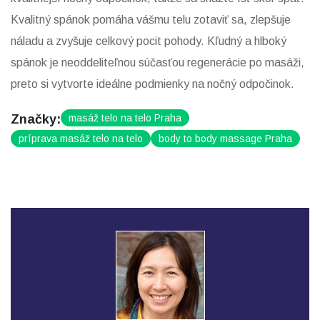
Kvalitný spánok pomáha vášmu telu zotaviť sa, zlepšuje
náladu a zvyšuje celkový pocit pohody. Kľudný a hlboký
spánok je neoddeliteľnou súčasťou regenerácie po masáži,
preto si vytvorte ideálne podmienky na nočný odpočinok.
Značky:
masáž telo na telo Praha
príprava masáž telo na telo
body to body massage Praha