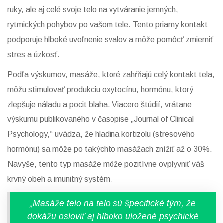
ruky, ale aj celé svoje telo na vytváranie jemných,
rytmických pohybov po vašom tele. Tento priamy kontakt
podporuje hlboké uvoľnenie svalov a môže pomôcť zmierniť
stres a úzkosť.
Podľa výskumov, masáže, ktoré zahŕňajú celý kontakt tela,
môžu stimulovať produkciu oxytocínu, hormónu, ktorý
zlepšuje náladu a pocit blaha. Viacero štúdií, vrátane
výskumu publikovaného v časopise „Journal of Clinical
Psychology,“ uvádza, že hladina kortizolu (stresového
hormónu) sa môže po takýchto masážach znížiť až o 30%.
Navyše, tento typ masáže môže pozitívne ovplyvniť váš
krvný obeh a imunitný systém.
„Masáže telo na telo sú špecifické tým, že
dokážu osloviť aj hlboko uložené psychické