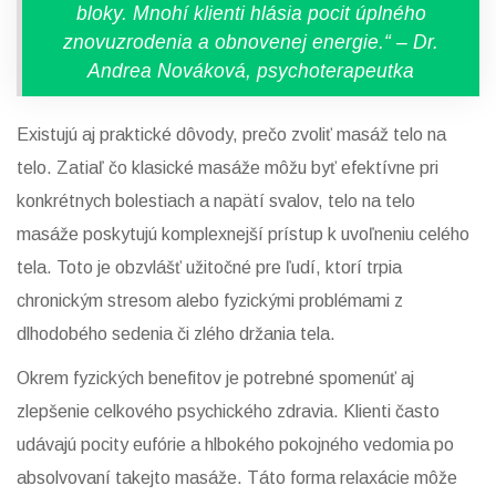
bloky. Mnohí klienti hlásia pocit úplného
znovuzrodenia a obnovenej energie.“ – Dr.
Andrea Nováková, psychoterapeutka
Existujú aj praktické dôvody, prečo zvoliť masáž telo na
telo. Zatiaľ čo klasické masáže môžu byť efektívne pri
konkrétnych bolestiach a napätí svalov, telo na telo
masáže poskytujú komplexnejší prístup k uvoľneniu celého
tela. Toto je obzvlášť užitočné pre ľudí, ktorí trpia
chronickým stresom alebo fyzickými problémami z
dlhodobého sedenia či zlého držania tela.
Okrem fyzických benefitov je potrebné spomenúť aj
zlepšenie celkového psychického zdravia. Klienti často
udávajú pocity eufórie a hlbokého pokojného vedomia po
absolvovaní takejto masáže. Táto forma relaxácie môže