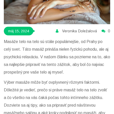
Veronika Doležalová
0
máj 15, 2024
Masáže telo na telo sú stále populárnejšie, od Prahy po
celý svet. Táto masáž prináša nielen fyzickú pohodu, ale aj
psychickú relaxáciu. V našom článku sa pozrieme na to, ako
sa najlepšie pripraviť na tento zážitok, aby bol čo najviac
prospešný pre vaše telo aj myseľ.
Výber masáže môže byť ovplyvnený rôznymi faktormi.
Dôležité je vedieť, prečo si práve masáž telo na telo zvoliť
a čo všetko na vás čaká počas tohto intímneho zážitku.
Dozviete sa aj tipy, ako sa pripraviť pred návštevou
masážneho salónu a aké kroky podniknúť po masáži, aby