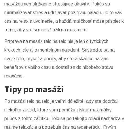
masážou nemali žiadne stresujúce aktivity. Pokús sa
minimalizovať stres a udržiavať pozitívnu náladu. Je to váš
čas na relax a uvoľnenie, a každá maličkosť môže prispieť k
tomu, aby ste si masáž užili na maximum.
Príprava na masáž telo na telo nie je len o fyzických
krokoch, ale aj o mentálnom naladení. Sústreďte sa na
svoje telo, myseľ a pocity, aby ste získali čo najviac
benefitov z vášho času a dostali sa do hlbokého stavu
relaxácie.
Tipy po masáži
Po masáži telo na telo je veľmi dôležité, aby ste dodržali
niekoľko zásad, ktoré vám pomôžu získať maximálny
prínos z tohto zážitku. Telo sa po takejto relácii nachádza v
režime relaxácie a potrebuje čas na regeneráciu. Prvým