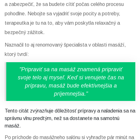
a zabezpečiť, že sa budete cítiť počas celého procesu
pohodlne. Nebojte sa vyjadriť svoje pocity a potreby,
terapeutka je tu na to, aby vám poskytla relaxačný a
bezpečný zážitok.
Naznačil to aj renomovaný špecialista v oblasti masáží,
ktorý tvrdí:
"Pripraviť sa na masáž znamená pripraviť
svoje telo aj myseľ. Keď si venujete čas na
prípravu, masáž bude efektívnejšia a
príjemnejšia."
Tento citát zvýrazňuje dôležitosť prípravy a naladenia sa na
správnu vlnu predtým, než sa dostanete na samotnú
masáž.
Po príchode do masážneho salónu si vyhraďte pár minút na