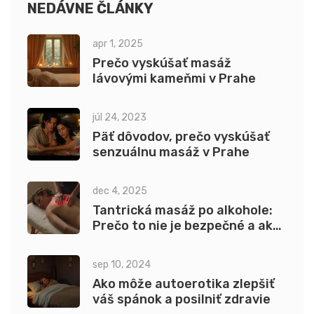
NEDÁVNE ČLÁNKY
apr 1, 2025
Prečo vyskúšať masáž
lávovými kameňmi v Prahe
júl 24, 2023
Päť dôvodov, prečo vyskúšať
senzuálnu masáž v Prahe
dec 4, 2025
Tantrická masáž po alkohole:
Prečo to nie je bezpečné a aké
riziká hrozia
sep 10, 2024
Ako môže autoerotika zlepšiť
váš spánok a posilniť zdravie