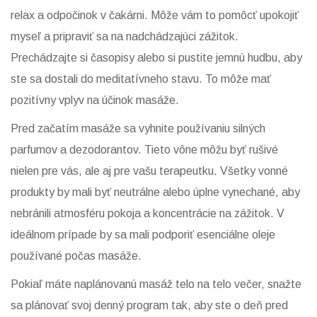
relax a odpočinok v čakárni. Môže vám to pomôcť upokojiť
myseľ a pripraviť sa na nadchádzajúci zážitok.
Prechádzajte si časopisy alebo si pustite jemnú hudbu, aby
ste sa dostali do meditatívneho stavu. To môže mať
pozitívny vplyv na účinok masáže.
Pred začatím masáže sa vyhnite používaniu silných
parfumov a dezodorantov. Tieto vône môžu byť rušivé
nielen pre vás, ale aj pre vašu terapeutku. Všetky vonné
produkty by mali byť neutrálne alebo úplne vynechané, aby
nebránili atmosféru pokoja a koncentrácie na zážitok. V
ideálnom prípade by sa mali podporiť esenciálne oleje
používané počas masáže.
Pokiaľ máte naplánovanú masáž telo na telo večer, snažte
sa plánovať svoj denný program tak, aby ste o deň pred