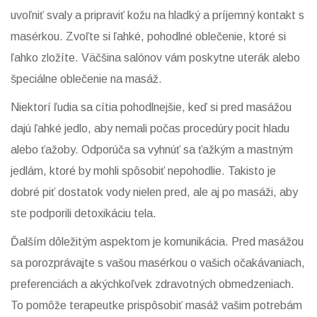
uvoľniť svaly a pripraviť kožu na hladký a príjemný kontakt s
masérkou. Zvoľte si ľahké, pohodlné oblečenie, ktoré si
ľahko zložíte. Väčšina salónov vám poskytne uterák alebo
špeciálne oblečenie na masáž.
Niektorí ľudia sa cítia pohodlnejšie, keď si pred masážou
dajú ľahké jedlo, aby nemali počas procedúry pocit hladu
alebo ťažoby. Odporúča sa vyhnúť sa ťažkým a mastným
jedlám, ktoré by mohli spôsobiť nepohodlie. Takisto je
dobré piť dostatok vody nielen pred, ale aj po masáži, aby
ste podporili detoxikáciu tela.
Ďalším dôležitým aspektom je komunikácia. Pred masážou
sa porozprávajte s vašou masérkou o vašich očakávaniach,
preferenciách a akýchkoľvek zdravotných obmedzeniach.
To pomôže terapeutke prispôsobiť masáž vašim potrebám