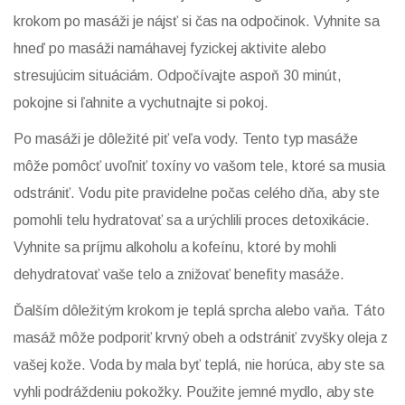
krokom po masáži je nájsť si čas na odpočinok. Vyhnite sa
hneď po masáži namáhavej fyzickej aktivite alebo
stresujúcim situáciám. Odpočívajte aspoň 30 minút,
pokojne si ľahnite a vychutnajte si pokoj.
Po masáži je dôležité piť veľa vody. Tento typ masáže
môže pomôcť uvoľniť toxíny vo vašom tele, ktoré sa musia
odstrániť. Vodu pite pravidelne počas celého dňa, aby ste
pomohli telu hydratovať sa a urýchlili proces detoxikácie.
Vyhnite sa príjmu alkoholu a kofeínu, ktoré by mohli
dehydratovať vaše telo a znižovať benefity masáže.
Ďalším dôležitým krokom je teplá sprcha alebo vaňa. Táto
masáž môže podporiť krvný obeh a odstrániť zvyšky oleja z
vašej kože. Voda by mala byť teplá, nie horúca, aby ste sa
vyhli podráždeniu pokožky. Použite jemné mydlo, aby ste