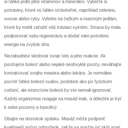
si ľahké jedlo plné vitamínov a minerálov. Vyberte si
potraviny, ktoré sú ľahko stráviteľné, napríklad zeleninu,
ovocie alebo ryby. Vyhnite sa ťažkým a mastným jedlám,
ktoré by mohli zaťažiť váš tráviaci systém. Strava by mala
podporovať vašu regeneráciu a dodať vám potrebnú
energiu na zvyšok dňa.
Nezabudnite sledovať svoje telo a jeho reakcie. Ak
pociťujete bolesť alebo nejaké neobvyklé pocity, neváhajte
kontaktovať svojho maséra alebo lekára. Je normálne
pocítiť ľahké bolesti svalov, podobné ako po fyzickom
cvičení, ale intenzívne bolesti by ste nemali ignorovať.
Každý organizmus reaguje na masáž inak, a dôležité je byť
k sebe pozorný a trpezlivý.
Dbajte na dostatok spánku. Masáž môže podporiť
kvalitnejší nočný odpočinok, takže sa snažte ísť skôr spať.