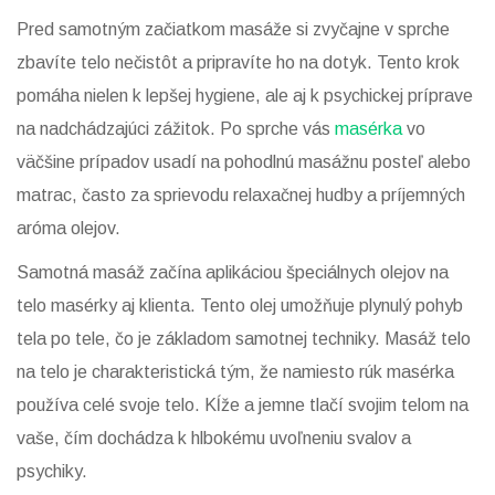
Pred samotným začiatkom masáže si zvyčajne v sprche
zbavíte telo nečistôt a pripravíte ho na dotyk. Tento krok
pomáha nielen k lepšej hygiene, ale aj k psychickej príprave
na nadchádzajúci zážitok. Po sprche vás
masérka
vo
väčšine prípadov usadí na pohodlnú masážnu posteľ alebo
matrac, často za sprievodu relaxačnej hudby a príjemných
aróma olejov.
Samotná masáž začína aplikáciou špeciálnych olejov na
telo masérky aj klienta. Tento olej umožňuje plynulý pohyb
tela po tele, čo je základom samotnej techniky. Masáž telo
na telo je charakteristická tým, že namiesto rúk masérka
používa celé svoje telo. Kĺže a jemne tlačí svojim telom na
vaše, čím dochádza k hlbokému uvoľneniu svalov a
psychiky.