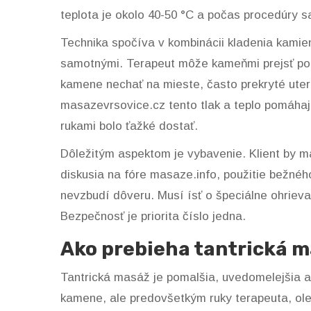
teplota je okolo 40-50 °C a počas procedúry s
Technika spočíva v kombinácii kladenia kamie
samotnými. Terapeut môže kameňmi prejsť po 
kamene nechať na mieste, často prekryté uterá
masazevrsovice.cz tento tlak a teplo pomáhaj
rukami bolo ťažké dostať.
Dôležitým aspektom je vybavenie. Klient by ma
diskusia na fóre masaze.info, použitie bežnéh
nevzbudí dôveru. Musí ísť o špeciálne ohrieva
Bezpečnosť je priorita číslo jedna.
Ako prebieha tantrická 
Tantrická masáž je pomalšia, uvedomelejšia a
kamene, ale predovšetkým ruky terapeuta, ole