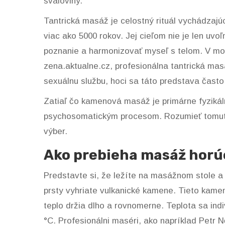
svaloviny.
Tantrická masáž
je
celostný rituál vychádzajúc
viac ako 5000 rokov
. Jej cieľom nie je len uvoľ
poznanie a harmonizovať myseľ s telom. V mo
zena.aktualne.cz, profesionálna tantrická masá
sexuálnu službu, hoci sa táto predstava čast
Zatiaľ čo kamenová masáž je primárne fyzikáln
psychosomatickým procesom. Rozumieť tomuto
výber.
Ako prebieha masáž hor
Predstavte si, že ležíte na masážnom stole a
prsty vyhriate vulkanické kamene. Tieto kame
teplo držia dlho a rovnomerne. Teplota sa ind
°C. Profesionálni maséri, ako napríklad Petr 