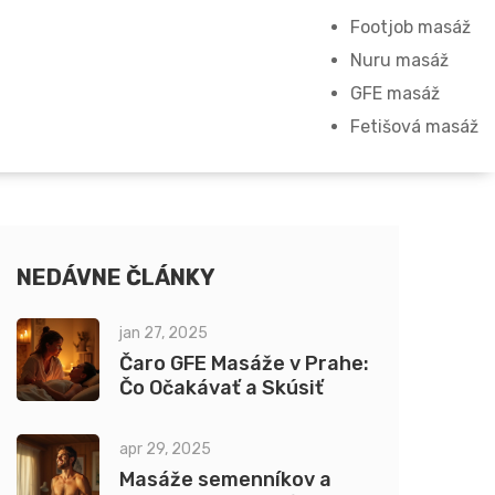
Footjob masáž
Nuru masáž
GFE masáž
Fetišová masáž
NEDÁVNE ČLÁNKY
jan 27, 2025
Čaro GFE Masáže v Prahe:
Čo Očakávať a Skúsiť
apr 29, 2025
Masáže semenníkov a