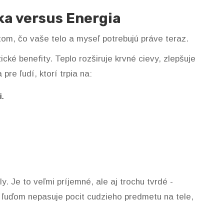
ka versus Energia
tom, čo vaše telo a myseľ potrebujú práve teraz.
cké benefity. Teplo rozširuje krvné cievy, zlepšuje
pre ľudí, ktorí trpia na:
i.
ly. Je to veľmi príjemné, ale aj trochu tvrdé -
m ľuďom nepasuje pocit cudzieho predmetu na tele,