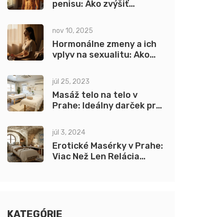
penisu: Ako zvýšiť
sebavedomie cez dotyk
nov 10, 2025
Hormonálne zmeny a ich
vplyv na sexualitu: Ako
tantra pomáha pri
menopauze a iných
júl 25, 2023
zmenách
Masáž telo na telo v
Prahe: Ideálny darček pre
vašich blízkych
júl 3, 2024
Erotické Masérky v Prahe:
Viac Než Len Relácia
Masáže
KATEGÓRIE