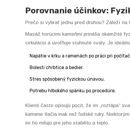
Porovnanie účinkov: Fyzi
Prečo si vybrať jednu pred druhou? Záleží na 
Masáž horúcimi kameňmi
prináša okamžité fyzi
cirkuláciu a uvoľňuje stuhnuté svaly. Je ideálna 
Napätie v krku a ramenách po práci pri počítač
Bolesti chrbtice a bedier.
Stres spôsobený fyzickou únavou.
Potrebu hlbokého spánku po procedúre.
Klienti často opisujú pocit, že im „roztápa“ sva
kamene tlačia inak než ľudské ruky. Niektorý
iní ho milujú pre jeho stabilitu a teplo.