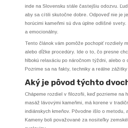
inde na Slovensku stále častejšiu odozvu. Ľud
aby sa cítili skutočne dobre. Odpoveď nie je 
horúcimi kameňmi
sú dva úplne odlišné svety. 
a emocionálny.
Tento článok vám pomôže pochopiť rozdiely me
alebo dĺžke procedúry. Ide o to, čo presne chc
hlbokú relaxáciu po náročnom týždni, alebo o 
Pozrime sa na fakty, techniky a reálne zážitky 
Aký je pôvod týchto dvoc
Chápeme rozdiel v filozofii, keď pozrieme na 
masáž lávovými kameňmi, má korene v tradičný
indiánskych kmeňov. Pôvodne išlo o metodu, ak
Kameny boli považované za nositeľky zemského