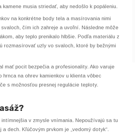
a kamene musia striedať, aby nedošlo k popáleniu.
nkov na konkrétne body tela a masírovania nimi
svaloch, čím ich zahreje a uvoľní. Následne môže
kom, aby teplo prenikalo hlbšie. Podľa materiálu z
ú rozmasírovať uzly vo svaloch, ktoré by bežnými
l mať pocit bezpečia a profesionality. Ako varuje
o hrnca na ohrev kamienkov u klienta vôbec
če s možnosťou presnej regulácie teploty.
masáž?
 intímnejšia v zmysle vnímania. Nepoužívajú sa tu
j a dech. Kľúčovým prvkom je „vedomý dotyk“.