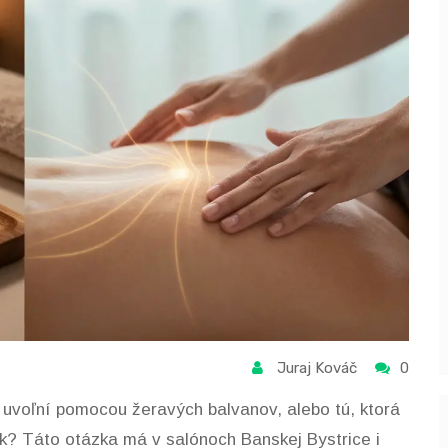
Juraj Kováč
0
 uvoľní pomocou žeravých balvanov, alebo tú, ktorá
yk? Táto otázka má v salónoch Banskej Bystrice i