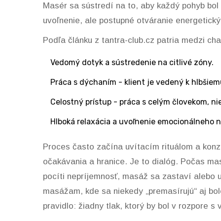
Masér sa sústredí na to, aby každý pohyb bol p
uvoľnenie, ale postupné otváranie energetický
Podľa článku z tantra-club.cz patria medzi cha
Vedomý dotyk a sústredenie na citlivé zóny.
Práca s dýchaním - klient je vedený k hlbšie
Celostný prístup - práca s celým človekom, nie
Hlboká relaxácia a uvoľnenie emocionálneho n
Proces často začína uvítacím rituálom a konz
očakávania a hranice. Je to dialóg. Počas ma
pocíti nepríjemnosť, masáž sa zastaví alebo u
masážam, kde sa niekedy „premasírujú“ aj boles
pravidlo: žiadny tlak, ktorý by bol v rozpore 