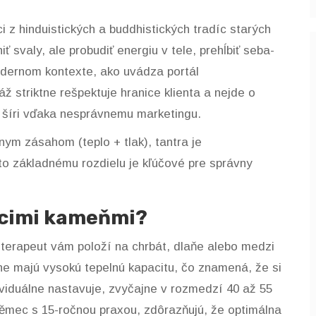
i z hinduistických a buddhistických tradíc starých
niť svaly, ale probudiť energiu v tele, prehĺbiť seba-
dernom kontexte, ako uvádza portál
ž striktne rešpektuje hranice klienta a nejde o
o šíri vďaka nesprávnemu marketingu.
ym zásahom (teplo + tlak), tantra je
 základnému rozdielu je kľúčové pre správny
úcimi kameňmi?
 terapeut vám položí na chrbát, dlaňe alebo medzi
ne majú vysokú tepelnú kapacitu, čo znamená, že si
ividuálne nastavuje, zvyčajne v rozmedzí 40 až 55
Němec s 15-ročnou praxou, zdôrazňujú, že optimálna