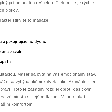
lný prítomnosti a rešpektu. Cieľom nie je rýchle
ch blokov.
rakteristiky tejto masáže:
mu a pokojnejšiemu dychu.
len so svalmi.
apätia.
ultáciou. Masér sa pýta na váš emocionálny stav,
sáže sa vyhýba akémukoľvek tlaku. Akonáhle klient
praví. Toto je zásadný rozdiel oproti klasickým
tivé miesta silnejším tlakom. V tantri platí
s vaším komfortom.