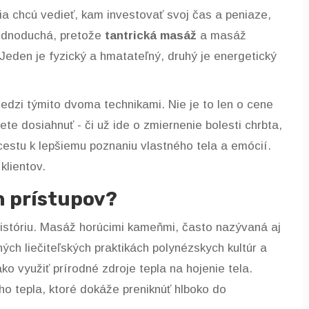
ia chcú vedieť, kam investovať svoj čas a peniaze,
jednoduchá, pretože
tantrická masáž
a
masáž
Jeden je fyzický a hmatateľný, druhý je energetický
dzi týmito dvoma technikami. Nie je to len o cene
ete dosiahnuť - či už ide o zmiernenie bolesti chrbta,
cestu k lepšiemu poznaniu vlastného tela a emócií.
klientov.
h prístupov?
históriu. Masáž horúcimi kameňmi, často nazývaná aj
ch liečiteľských praktikách polynézskych kultúr a
o využiť prírodné zdroje tepla na hojenie tela.
 tepla, ktoré dokáže preniknúť hlboko do