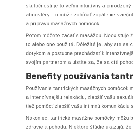
skutočnosti je to veľmi intuitívny a prirodze
atmosféry. To môže zahŕňať zapálenie sviečok
a prípravu masážnych pomôcok.
Potom môžete začať s masážou. Neexistuje ži
to alebo ono použité. Dôležité je, aby ste sa
dotykom a postupne prechádzať k intenzívnej
svojím partnerom a uistite sa, že sa cíti poho
Benefity používania tan
Používanie tantrických masážnych pomôcok 
a intenzívnejšiu relaxáciu, zlepšiť vašu sexuá
tiež pomôcť zlepšiť vašu intimnú komunikáciu
Nakoniec, tantrické masážne pomôcky môžu by
zdravie a pohodu. Niektoré štúdie ukazujú, ž