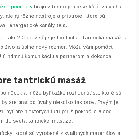
žne pomôcky
hrajú v tomto procese kľúčovú úlohu.
, ale aj rôzne nástroje a prístroje, ktoré sú
vali energetické kanály tela.
ečo také? Odpoveď je jednoduchá. Tantrická masáž a
ho života úplne nový rozmer. Môžu vám pomôcť
pšiť intimnú komunikáciu s partnerom a dokonca
pre tantrickú masáž
h pomôcok a môže byť ťažké rozhodnúť sa, ktoré sú
 by ste brať do úvahy niekoľko faktorov. Prvým je
yť pre niektorých ľudí príliš pokročilé alebo
om do sveta tantrickej masáže.
ôcky, ktoré sú vyrobené z kvalitných materiálov a