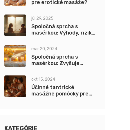
pre erotické masáže?
júl 29, 2025
Spoločná sprcha s
masérkou: Výhody, riziká
a zážitky počas erotickej
masáže
mar 20, 2024
Spoločná sprcha s
masérkou: Zvyšuje
intimný zážitok a
zdravotné prínosy
okt 15, 2024
Účinné tantrické
masážne pomôcky pre
páry: Návod na použitie
KATEGÓRIE