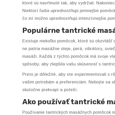
ktoré sú navrhnuté tak, aby vydržali. Nakoniec
Niektorí ľudia uprednostňujú jemnejšie pomôck
čo iní možno uprednostňujú intenzívnejšie po
Populárne tantrické ma
Existuje niekoľko pomôcok, ktoré sú obzvlášť 
ne patria masážne oleje, perá, vibrátory, svieč
masáži. Každá z týchto pomôcok má svoje vla
spôsoby, aby zlepšila vašu skúsenosť s tantr
Preto je dôležité, aby ste experimentovali s r
vašim potrebám a preferenciám. Nebojte sa sk
skutočne prekvapí a poteší.
Ako používať tantrické 
Používanie tantrických masážnych pomôcok nie