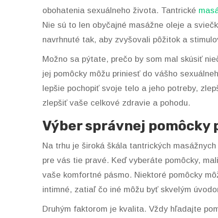
obohatenia sexuálneho života. Tantrické
masá
Nie sú to len obyčajné masážne oleje a sviečky
navrhnuté tak, aby zvyšovali pôžitok a stimulo
Možno sa pýtate, prečo by som mal skúsiť ni
jej pomôcky môžu priniesť do vášho sexuálne
lepšie pochopiť svoje telo a jeho potreby, zle
zlepšiť vaše celkové zdravie a pohodu.
Výber správnej pomôcky 
Na trhu je široká škála tantrických masážnyc
pre vás tie pravé. Keď vyberáte pomôcky, mali
vaše komfortné pásmo. Niektoré pomôcky môžu b
intimné, zatiaľ čo iné môžu byť skvelým úvod
Druhým faktorom je kvalita. Vždy hľadajte pom