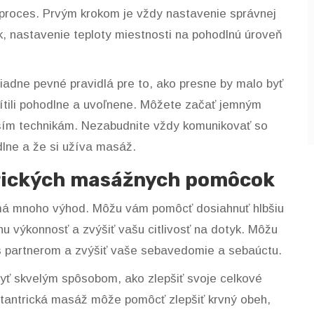
ný proces. Prvým krokom je vždy nastavenie správnej
, nastavenie teploty miestnosti na pohodlnú úroveň
adne pevné pravidlá pre to, ako presne by malo byť
 cítili pohodlne a uvoľnene. Môžete začať jemným
ším technikám. Nezabudnite vždy komunikovať so
dlne a že si užíva masáž.
trických masážnych pomôcok
má mnoho výhod. Môžu vám pomôcť dosiahnuť hlbšiu
lnu výkonnosť a zvýšiť vašu citlivosť na dotyk. Môžu
 s partnerom a zvýšiť vaše sebavedomie a sebaúctu.
ť skvelým spôsobom, ako zlepšiť svoje celkové
e tantrická masáž môže pomôcť zlepšiť krvný obeh,