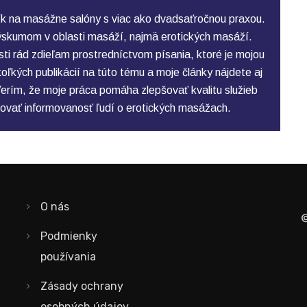
k na masážne salóny s viac ako dvadsaťročnou praxou.
skumom v oblasti masáží, najmä erotických masáží.
ti rád zdieľam prostredníctvom písania, ktoré je mojou
ľkých publikácií na túto tému a moje články nájdete aj
erím, že moje práca pomáha zlepšovať kvalitu služieb
ovať informovanosť ľudí o erotických masážach.
O nás
©
Podmienky
používania
Zásady ochrany
osobných údajov