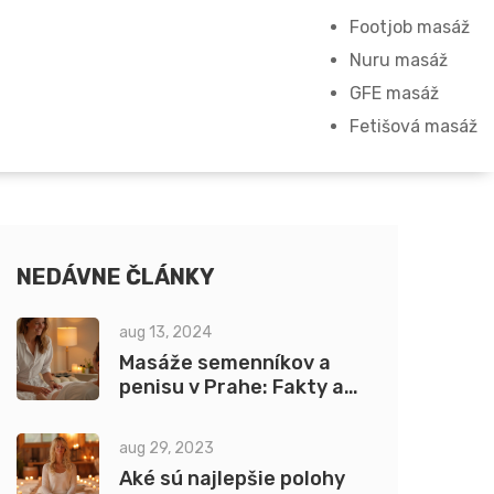
Footjob masáž
Nuru masáž
GFE masáž
Fetišová masáž
NEDÁVNE ČLÁNKY
aug 13, 2024
Masáže semenníkov a
penisu v Prahe: Fakty a
mýty o intímnych
masážach
aug 29, 2023
Aké sú najlepšie polohy