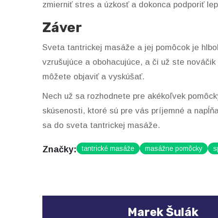
zmierniť stres a úzkosť a dokonca podporiť lep
Záver
Sveta tantrickej masáže a jej pomôcok je hlbo
vzrušujúce a obohacujúce, a či už ste nováčik 
môžete objaviť a vyskúšať.
Nech už sa rozhodnete pre akékoľvek pomôcky, 
skúsenosti, ktoré sú pre vás príjemné a napĺň
sa do sveta tantrickej masáže.
Značky:
tantrické masáže
masážne pomôcky
s
Marek Šulák