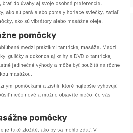
, brať do úvahy aj svoje osobné preferencie.
y, ako sú perá alebo pomaly horiace sviečky, zatiaľ
môcky, ako sú vibrátory alebo masážne oleje.
sážne pomôcky
obľúbené medzi praktikmi tantrickej masáže. Medzi
ky, guličky a dokonca aj knihy a DVD o tantrickej
stné jedinečné výhody a môže byť použitá na rôzne
ickou masážou.
ôznymi pomôckami a zistili, ktoré najlepšie vyhovujú
úsiť niečo nové a možno objavíte niečo, čo vás
masážne pomôcky
 je také zložité, ako by sa mohlo zdať. V