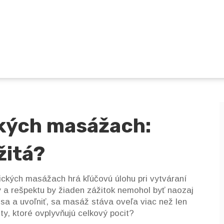
ických masážach:
žitá?
otických masážach hrá kľúčovú úlohu pri vytváraní
 a rešpektu by žiaden zážitok nemohol byť naozaj
 sa a uvoľniť, sa masáž stáva oveľa viac než len
ty, ktoré ovplyvňujú celkový pocit?