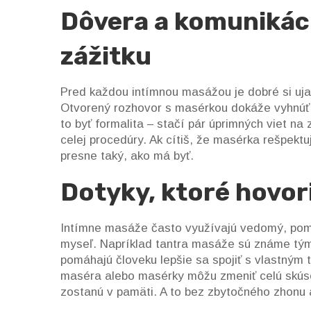
Dôvera a komunikáci
zážitku
Pred každou intímnou masážou je dobré si uja
Otvorený rozhovor s masérkou dokáže vyhnúť
to byť formalita – stačí pár úprimných viet n
celej procedúry. Ak cítiš, že masérka rešpektuj
presne taký, ako má byť.
Dotyky, ktoré hovori
Intímne masáže často využívajú vedomý, pomal
myseľ. Napríklad tantra masáže sú známe tým,
pomáhajú človeku lepšie sa spojiť s vlastným
maséra alebo masérky môžu zmeniť celú skúsen
zostanú v pamäti. A to bez zbytočného zhonu 