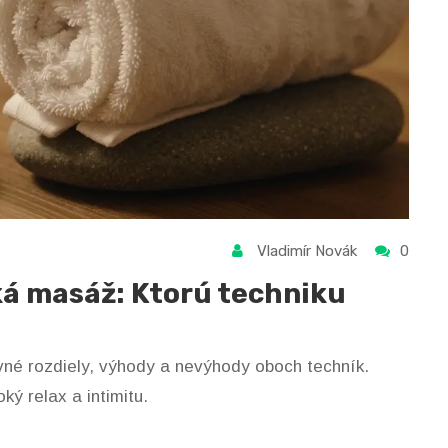
Vladimír Novák
0
ká masáž: Ktorú techniku
avné rozdiely, výhody a nevýhody oboch techník.
ý relax a intimitu.