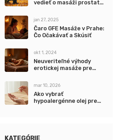
vedieť o masáži prostaty
v Bratislave
jan 27, 2025
Čaro GFE Masáže v Prahe:
Čo Očakávať a Skúsiť
okt 1, 2024
Neuveriteľné výhody
erotickej masáže pre
páry, ktoré musíte
vyskúšať
mar 10, 2026
Ako vybrať
hypoalergénne olej pre
citlivú pokožku - príručka
pre ľudí s citlivou
pokožkou
KATEGÓRIE