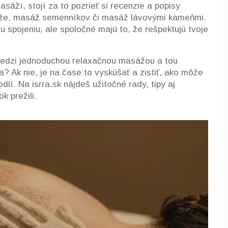
sáží, stojí za to pozrieť si recenzie a popisy
sáže, masáž semenníkov či masáž lávovými kameňmi.
u spojeniu, ale spoločné majú to, že rešpektujú tvoje
medzi jednoduchou relaxačnou masážou a tou
a? Ak nie, je na čase to vyskúšať a zistiť, ako môže
dlí. Na isrra.sk nájdeš užitočné rady, tipy aj
k prežili.