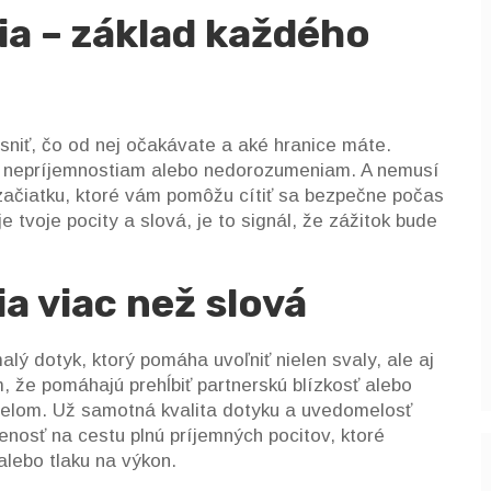
a – základ každého
sniť, čo od nej očakávate a aké hranice máte.
 nepríjemnostiam alebo nedorozumeniam. A nemusí
a začiatku, ktoré vám pomôžu cítiť sa bezpečne počas
e tvoje pocity a slová, je to signál, že zážitok bude
a viac než slová
ý dotyk, ktorý pomáha uvoľniť nielen svaly, ale aj
 že pomáhajú prehĺbiť partnerskú blízkosť alebo
 telom. Už samotná kvalita dotyku a uvedomelosť
osť na cestu plnú príjemných pocitov, ktoré
alebo tlaku na výkon.