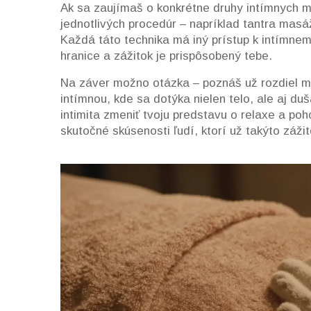
Ak sa zaujímaš o konkrétne druhy intímnych ma
jednotlivých procedúr – napríklad tantra ma
Každá táto technika má iný prístup k intímnem
hranice a zážitok je prispôsobený tebe.
Na záver možno otázka – poznáš už rozdiel 
intímnou, kde sa dotýka nielen telo, ale aj duš
intimita zmeniť tvoju predstavu o relaxe a poho
skutočné skúsenosti ľudí, ktorí už takýto zážito