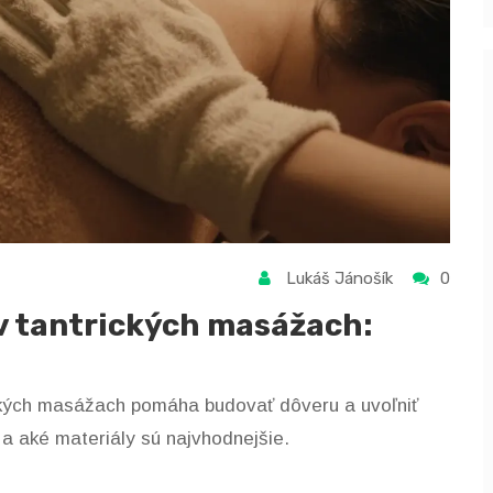
Lukáš Jánošík
0
 v tantrických masážach:
rických masážach pomáha budovať dôveru a uvoľniť
 a aké materiály sú najvhodnejšie.