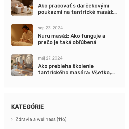
Ako pracovať s darčekovými
poukazmi na tantrické masáže
bez stresu: Kompletný
sprievodca
sep 23, 2024
Nuru masáž: Ako funguje a
prečo je taká obľúbená
máj 27, 2024
Ako prebieha školenie
tantrického maséra: Všetko,
čo potrebujete vedieť
KATEGÓRIE
Zdravie a wellness
(116)