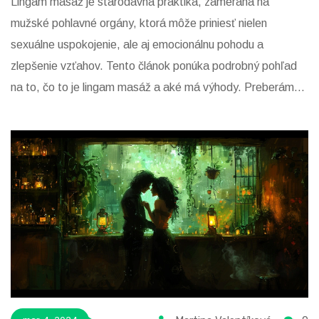
Lingam masáž je starodávna praktika, zameraná na
mužské pohlavné orgány, ktorá môže priniesť nielen
sexuálne uspokojenie, ale aj emocionálnu pohodu a
zlepšenie vzťahov. Tento článok ponúka podrobný pohľad
na to, čo to je lingam masáž a aké má výhody. Preberáme,
ako správne vykonávať lingam masáž, jej význam v
kontexte sexuálneho zdravia a naznačujeme, ako táto prax
môže prospieť nielen telu, ale aj duši.