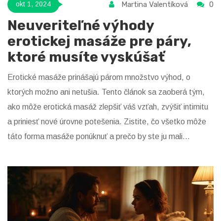
Martina Valentíková
0
okt 1, 2024
Neuveriteľné výhody
erotickej masáže pre páry,
ktoré musíte vyskúšať
Erotické masáže prinášajú párom množstvo výhod, o
ktorých možno ani netušia. Tento článok sa zaoberá tým,
ako môže erotická masáž zlepšiť váš vzťah, zvýšiť intimitu
a priniesť nové úrovne potešenia. Zistite, čo všetko môže
táto forma masáže ponúknuť a prečo by ste ju mali
vyskúšať.