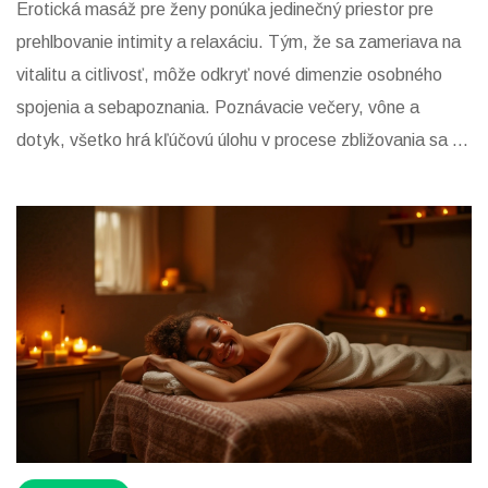
Erotická masáž pre ženy ponúka jedinečný priestor pre
prehlbovanie intimity a relaxáciu. Tým, že sa zameriava na
vitalitu a citlivosť, môže odkryť nové dimenzie osobného
spojenia a sebapoznania. Poznávacie večery, vône a
dotyk, všetko hrá kľúčovú úlohu v procese zbližovania sa s
vlastným telom a mysľou. Tento druh masáže môže zmeniť
vnímanie vlastnej sexuality a emocionality. Prinášame tipy a
fakty, ako tieto úžasné benefity naplno využiť.