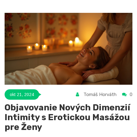
využívanie týchto masáží vo vašom vzťahu. Získate aj
užitočné informácie o ich výhodách a možných účinkoch na
emocionálne spojenie.
Tomáš Horváth
0
okt 21, 2024
Objavovanie Nových Dimenzií
Intimity s Erotickou Masážou
pre Ženy