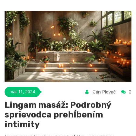
fyzické spojenie. Cieľom je zlepšiť vaše spoločné chvíle a
vytvoriť silnejšie puto.
Ján Plevač
0
mar 11, 2024
Lingam masáž: Podrobný
sprievodca prehĺbením
intimity