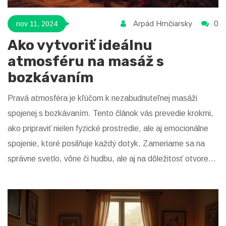
Arpád Hrnčiarsky
0
nov 11, 2024
Ako vytvoriť ideálnu
atmosféru na masáž s
bozkávaním
Pravá atmosféra je kľúčom k nezabudnuteľnej masáži
spojenej s bozkávaním. Tento článok vás prevedie krokmi,
ako pripraviť nielen fyzické prostredie, ale aj emocionálne
spojenie, ktoré posilňuje každý dotyk. Zameriame sa na
správne svetlo, vône či hudbu, ale aj na dôležitosť otvorenej
komunikácie a dôvery medzi partnermi. Všetky tieto
aspekty spolu tvoria prostredie, kde sa môže rozvinúť
hlboký emocionálny zážitok.