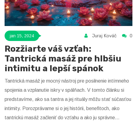
Juraj Kováč
0
jan 15, 2024
Rozžiarte váš vzťah:
Tantrická masáž pre hlbšiu
intimitu a lepší spánok
Tantrická masáž je mocný nástroj pre posilnenie intímneho
spojenia a vzplanutie iskry v spálňach. V tomto článku si
predstavíme, ako sa tantra a jej rituály môžu stať súčasťou
intimity. Porozprávame si o jej histórii, benefitoch, ako
tantrickú masáž začleniť do vzťahu a ako ju správne
vykonávať. Zistíme, ako nám môže pomôcť v
každodennom živote a v zlepšovaní spánku.