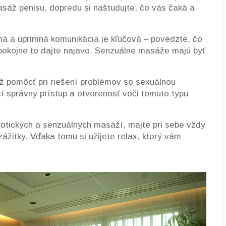
sáž penisu, dopredu si naštudujte, čo vás čaká a
ná a úprimná komunikácia je kľúčová – povedzte, čo
pokojne to dajte najavo. Senzuálne masáže majú byť
ž pomôcť pri riešení problémov so sexuálnou
ačí správny prístup a otvorenosť voči tomuto typu
otických a senzuálnych masáží, majte pri sebe vždy
ážitky. Vďaka tomu si užijete relax, ktorý vám