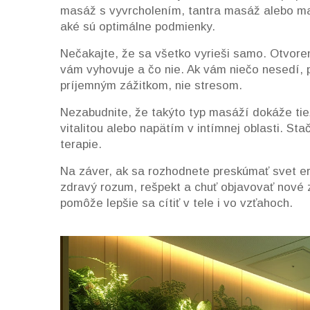
masáž s vyvrcholením, tantra masáž alebo ma
aké sú optimálne podmienky.
Nečakajte, že sa všetko vyrieši samo. Otvore
vám vyhovuje a čo nie. Ak vám niečo nesedí, 
príjemným zážitkom, nie stresom.
Nezabudnite, že takýto typ masáží dokáže tie
vitalitou alebo napätím v intímnej oblasti. St
terapie.
Na záver, ak sa rozhodnete preskúmať svet er
zdravý rozum, rešpekt a chuť objavovať nové z
pomôže lepšie sa cítiť v tele i vo vzťahoch.