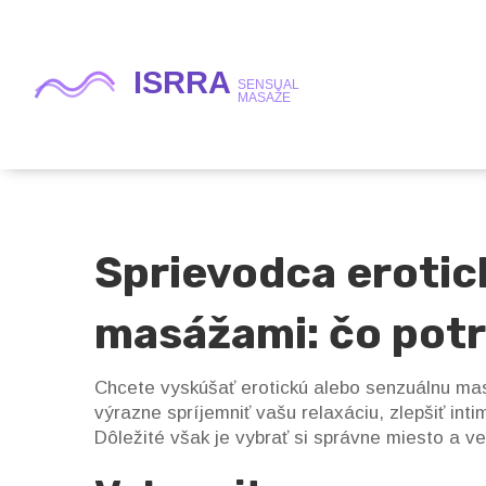
Sprievodca erotic
masážami: čo potr
Chcete vyskúšať erotickú alebo senzuálnu mas
výrazne spríjemniť vašu relaxáciu, zlepšiť in
Dôležité však je vybrať si správne miesto a ved