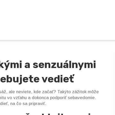
kými a senzuálnymi
ebujete vedieť
áž, ale neviete, kde začať? Takýto zážitok môže
timitu vo vzťahu a dokonca podporiť sebavedomie.
ieť, na čo sa pripraviť.