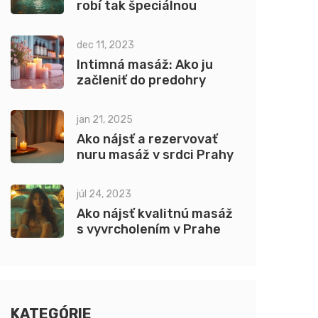
robí tak špeciálnou
dec 11, 2023
Intimná masáž: Ako ju
začleniť do predohry
jan 21, 2025
Ako nájsť a rezervovať
nuru masáž v srdci Prahy
júl 24, 2023
Ako nájsť kvalitnú masáž
s vyvrcholením v Prahe
KATEGÓRIE