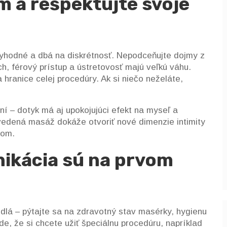
 a rešpektujte svoje
eryhodné a dbá na diskrétnosť. Nepodceňujte dojmy z
ch, férový prístup a ústretovosť majú veľkú váhu.
 hranice celej procedúry. Ak si niečo neželáte,
í – dotyk má aj upokojujúci efekt na myseľ a
edená masáž dokáže otvoriť nové dimenzie intimity
rom.
ikácia sú na prvom
idlá – pýtajte sa na zdravotný stav masérky, hygienu
e, že si chcete užiť špeciálnu procedúru, napríklad