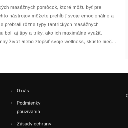
ckých masážnych pomôcok, ktoré môžu byť pre
hto nástrojov môžete prehĺbiť svoje emocionálne a
me prebrali rôzne typy tantrických masážnych
boli aj tipy a triky, ako ich maximálne využiť.
mny život alebo zlepšiť svoje wellness, skúste niečo
rojmi.
O nás
©
Podmienky
používania
Zásady ochrany