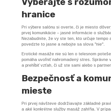
Vyberajte s rozumom
hranice
Pri výbere salónu si overte, či je miesto dôv
prvej komunikácie – jasné informácie o službá
Nezabudnite, že vy ste ten, kto určuje tempo a
povedzte to jasne a nebojte sa slova "nie".
Erotické masáže nie sú len o telesnom potešen
pomáha uvoľniť nahromadený stres. Správne v
a prehĺbiť vzťah, či už ste sami alebo s partne
Bezpečnosť a komun
mieste
Pri prvej návšteve dodržiavajte základné prav
a aké konkrétne služby masáž zahŕňa. V prípad