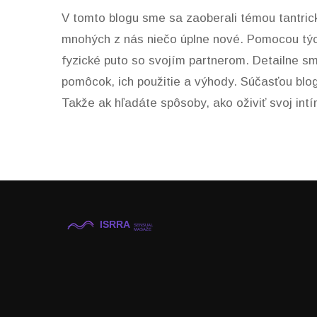
V tomto blogu sme sa zaoberali témou tantri
mnohých z nás niečo úplne nové. Pomocou týc
fyzické puto so svojím partnerom. Detailne s
pomôcok, ich použitie a výhody. Súčasťou blogu 
Takže ak hľadáte spôsoby, ako oživiť svoj intí
nové a oboznámte sa s týmito užitočnými nást