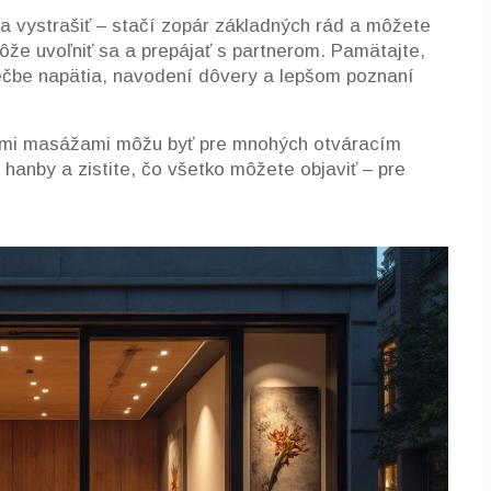
a vystrašiť – stačí zopár základných rád a môžete
ôže uvoľniť sa a prepájať s partnerom. Pamätajte,
liečbe napätia, navodení dôvery a lepšom poznaní
kými masážami môžu byť pre mnohých otváracím
 hanby a zistite, čo všetko môžete objaviť – pre