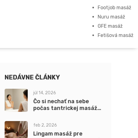
Footjob masáž
Nuru masáž
GFE masáž
Fetišová masáž
NEDÁVNE ČLÁNKY
júl 14, 2026
Čo si nechať na sebe
počas tantrickej masáže:
Kompletný sprievodca
oblečením a prípravou
feb 2, 2026
Lingam masáž pre