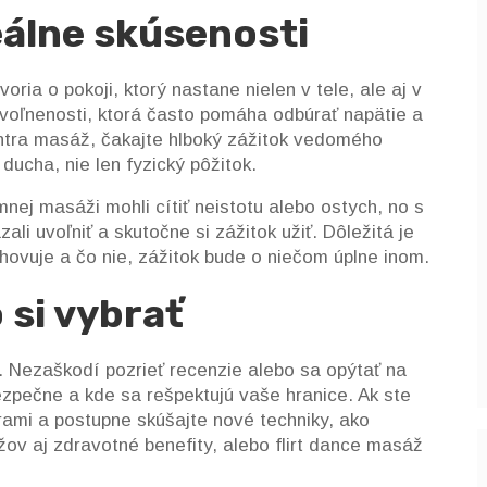
eálne skúsenosti
ria o pokoji, ktorý nastane nielen v tele, ale aj v
uvoľnenosti, ktorá často pomáha odbúrať napätie a
antra masáž, čakajte hlboký zážitok vedomého
ducha, nie len fyzický pôžitok.
tímnej masáži mohli cítiť neistotu alebo ostych, no s
 uvoľniť a skutočne si zážitok užiť. Dôležitá je
hovuje a čo nie, zážitok bude o niečom úplne inom.
 si vybrať
. Nezaškodí pozrieť recenzie alebo sa opýtať na
ezpečne a kde sa rešpektujú vaše hranice. Ak ste
rami a postupne skúšajte nové techniky, ako
v aj zdravotné benefity, alebo flirt dance masáž