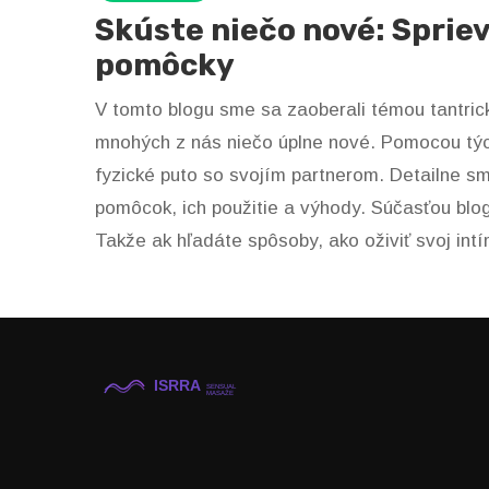
Skúste niečo nové: Sprie
pomôcky
V tomto blogu sme sa zaoberali témou tantri
mnohých z nás niečo úplne nové. Pomocou týc
fyzické puto so svojím partnerom. Detailne s
pomôcok, ich použitie a výhody. Súčasťou blogu 
Takže ak hľadáte spôsoby, ako oživiť svoj intí
nové a oboznámte sa s týmito užitočnými nást