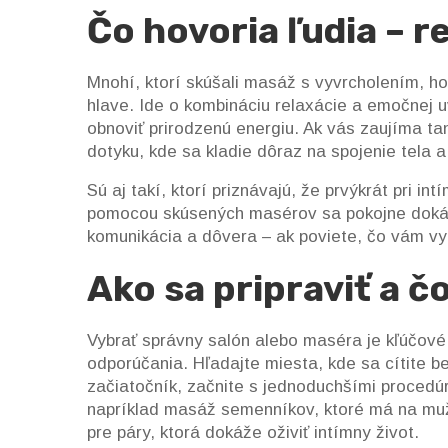
Čo hovoria ľudia – r
Mnohí, ktorí skúšali masáž s vyvrcholením, hovo
hlave. Ide o kombináciu relaxácie a emočnej 
obnoviť prirodzenú energiu. Ak vás zaujíma t
dotyku, kde sa kladie dôraz na spojenie tela a 
Sú aj takí, ktorí priznávajú, že prvýkrát pri in
pomocou skúsených masérov sa pokojne dokázali
komunikácia a dôvera – ak poviete, čo vám vy
Ako sa pripraviť a čo
Vybrať správny salón alebo maséra je kľúčové
odporúčania. Hľadajte miesta, kde sa cítite b
začiatočník, začnite s jednoduchšími procedú
napríklad masáž semenníkov, ktoré má na mužo
pre páry, ktorá dokáže oživiť intímny život.