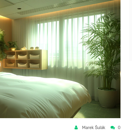
Marek Šulák
0