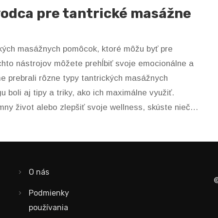
vodca pre tantrické masážne
ckých masážnych pomôcok, ktoré môžu byť pre
hto nástrojov môžete prehĺbiť svoje emocionálne a
me prebrali rôzne typy tantrických masážnych
boli aj tipy a triky, ako ich maximálne využiť.
mny život alebo zlepšiť svoje wellness, skúste niečo
rojmi.
O nás
©
Podmienky
používania