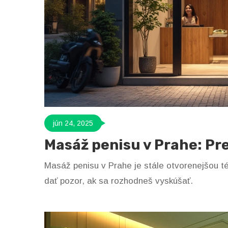
jún 24, 2025
Masáž penisu v Prahe: Pr
Masáž penisu v Prahe je stále otvorenejšou té
dať pozor, ak sa rozhodneš vyskúšať.