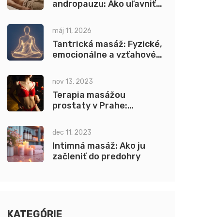
andropauzu: Ako uľavniť
účinky zmien
máj 11, 2026
Tantrická masáž: Fyzické,
emocionálne a vzťahové
benefity pre klientov
nov 13, 2023
Terapia masážou
prostaty v Prahe:
Senzuálna revolúcia
Candyshopu
dec 11, 2023
Intimná masáž: Ako ju
začleniť do predohry
KATEGÓRIE