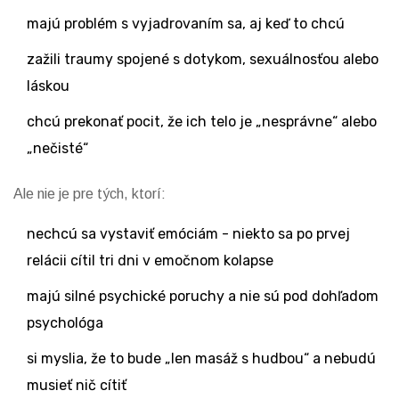
majú problém s vyjadrovaním sa, aj keď to chcú
zažili traumy spojené s dotykom, sexuálnosťou alebo
láskou
chcú prekonať pocit, že ich telo je „nesprávne“ alebo
„nečisté“
Ale nie je pre tých, ktorí:
nechcú sa vystaviť emóciám - niekto sa po prvej
relácii cítil tri dni v emočnom kolapse
majú silné psychické poruchy a nie sú pod dohľadom
psychológa
si myslia, že to bude „len masáž s hudbou“ a nebudú
musieť nič cítiť