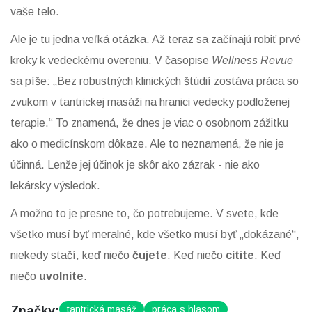
vaše telo.
Ale je tu jedna veľká otázka. Až teraz sa začínajú robiť prvé
kroky k vedeckému overeniu. V časopise
Wellness Revue
sa píše: „Bez robustných klinických štúdií zostáva práca so
zvukom v tantrickej masáži na hranici vedecky podloženej
terapie.“ To znamená, že dnes je viac o osobnom zážitku
ako o medicínskom dôkaze. Ale to neznamená, že nie je
účinná. Lenže jej účinok je skôr ako zázrak - nie ako
lekársky výsledok.
A možno to je presne to, čo potrebujeme. V svete, kde
všetko musí byť meralné, kde všetko musí byť „dokázané“,
niekedy stačí, keď niečo
čujete
. Keď niečo
cítite
. Keď
niečo
uvolníte
.
Značky:
tantrická masáž
práca s hlasom