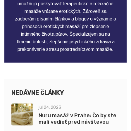
umožňujú poskytovať terapeutické a relaxačné
masáže vrátane erotických. Zároveň sa
zaoberám písaním článkov a blogov o význame a
prínosoch erotických masáží pre zlepšenie
intimného života párov. Špecializujem sa na
tlmenie bolesti, zlepšenie psychického zdravia a
prekonávanie stresu prostredníctvom masáže.
NEDÁVNE ČLÁNKY
júl 24, 2023
Nuru masáž v Prahe: Čo by ste
mali vedieť pred návštevou