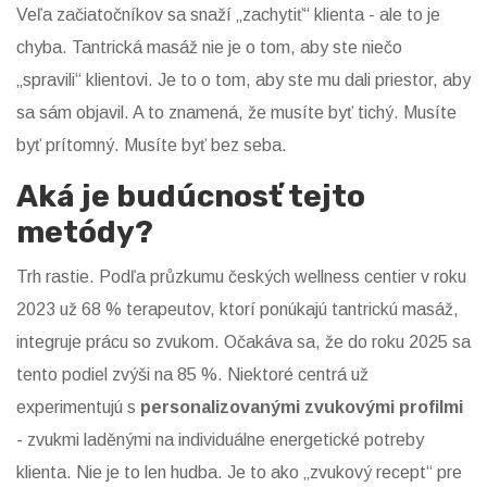
Veľa začiatočníkov sa snaží „zachytiť“ klienta - ale to je
chyba. Tantrická masáž nie je o tom, aby ste niečo
„spravili“ klientovi. Je to o tom, aby ste mu dali priestor, aby
sa sám objavil. A to znamená, že musíte byť tichý. Musíte
byť prítomný. Musíte byť bez seba.
Aká je budúcnosť tejto
metódy?
Trh rastie. Podľa průzkumu českých wellness centier v roku
2023 už 68 % terapeutov, ktorí ponúkajú tantrickú masáž,
integruje prácu so zvukom. Očakáva sa, že do roku 2025 sa
tento podiel zvýši na 85 %. Niektoré centrá už
experimentujú s
personalizovanými zvukovými profilmi
- zvukmi laděnými na individuálne energetické potreby
klienta. Nie je to len hudba. Je to ako „zvukový recept“ pre