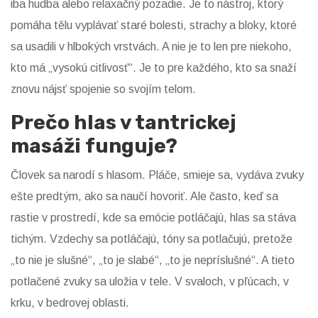
iba hudba alebo relaxačný pozadie. Je to nástroj, ktorý
pomáha tělu vyplávať staré bolesti, strachy a bloky, ktoré
sa usadili v hlbokých vrstvách. A nie je to len pre niekoho,
kto má „vysokú citlivosť“. Je to pre každého, kto sa snaží
znovu nájsť spojenie so svojím telom.
Prečo hlas v tantrickej
masáži funguje?
Človek sa narodí s hlasom. Pláče, smieje sa, vydáva zvuky
ešte predtým, ako sa naučí hovoriť. Ale často, keď sa
rastie v prostredí, kde sa emócie potláčajú, hlas sa stáva
tichým. Vzdechy sa potláčajú, tóny sa potlačujú, pretože
„to nie je slušné“, „to je slabé“, „to je nepríslušné“. A tieto
potlačené zvuky sa uložia v tele. V svaloch, v pľúcach, v
krku, v bedrovej oblasti.