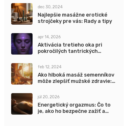
dec 30, 2024
Najlepšie masážne erotické
strojčeky pre vás: Rady a tipy
apr 14, 2026
Aktivácia tretieho oka pri
pokročilých tantrických
praktikách: Prúvodca k intuícii
feb 12, 2024
Ako hlboká masáž semenníkov
môže zlepšiť mužské zdravie:
komplexný sprievodca
júl 20, 2026
Energetický orgazmus: Čo to
je, ako ho bezpečne zažiť a
prečo funguje bez dotyku