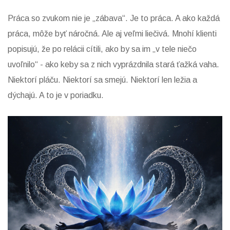
Práca so zvukom nie je „zábava“. Je to práca. A ako každá
práca, môže byť náročná. Ale aj veľmi liečivá. Mnohí klienti
popisujú, že po relácii cítili, ako by sa im „v tele niečo
uvoľnilo“ - ako keby sa z nich vyprázdnila stará ťažká vaha.
Niektorí pláču. Niektorí sa smejú. Niektorí len ležia a
dýchajú. A to je v poriadku.