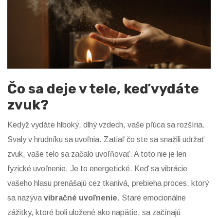
Čo sa deje v tele, keď vydáte
zvuk?
Kedyž vydáte hlboký, dlhý vzdech, vaše pľúca sa rozšíria.
Svaly v hrudníku sa uvoľnia. Zatiaľ čo ste sa snažili udržať
zvuk, vaše telo sa začalo uvoľňovať. A toto nie je len
fyzické uvoľnenie. Je to energetické. Keď sa vibrácie
vašeho hlasu prenášajú cez tkanivá, prebieha proces, ktorý
sa nazýva
vibračné uvoľnenie
. Staré emocionálne
zážitky, ktoré boli uložené ako napätie, sa začínajú