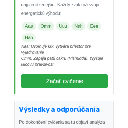
najprirodzenejšie. Každý zvuk má svoju
energetickú výhodu:
Aaa
Omm
Uuu
Nah
Eee
Hah
Aaa: Uvoľňuje krk, vytvára priestor pre
vyjadrovanie
Omm: Zapája pätú čakru (Vishudda), zvyšuje
klíčovú pravdivosť
Začať cvičenie
Výsledky a odporúčania
Po dokončení cvičenia sa tu objaví analýza