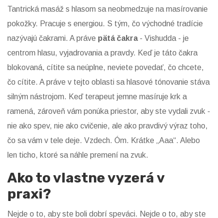
Tantrická masáž s hlasom sa neobmedzuje na masírovanie
pokožky. Pracuje s energiou. S tým, čo východné tradície
nazývajú čakrami. A práve
pätá čakra
- Vishudda - je
centrom hlasu, vyjadrovania a pravdy. Keď je táto čakra
blokovaná, cítite sa neúplne, neviete povedať, čo chcete,
čo cítite. A práve v tejto oblasti sa hlasové tónovanie stáva
silným nástrojom. Keď terapeut jemne masíruje krk a
ramená, zároveň vám ponúka priestor, aby ste vydali zvuk -
nie ako spev, nie ako cvičenie, ale ako pravdivý výraz toho,
čo sa vám v tele deje. Vzdech. Óm. Krátke „Aaa“. Alebo
len ticho, ktoré sa náhle premení na zvuk.
Ako to vlastne vyzerá v
praxi?
Nejde o to, aby ste boli dobrí speváci. Nejde o to, aby ste