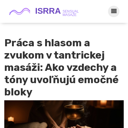
Práca s hlasom a
zvukom v tantrickej
masáži: Ako vzdechy a
tóny uvoľňujú emočné
bloky