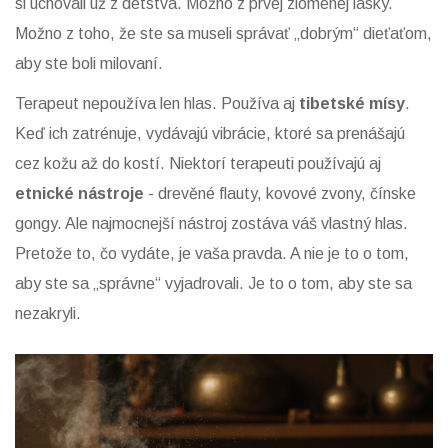
si uchovali už z detstva. Možno z prvej zlomenej lásky.
Možno z toho, že ste sa museli správať „dobrým“ dieťaťom,
aby ste boli milovaní.
Terapeut nepoužíva len hlas. Používa aj
tibetské mísy
.
Keď ich zatrénuje, vydávajú vibrácie, ktoré sa prenášajú
cez kožu až do kostí. Niektorí terapeuti používajú aj
etnické nástroje
- drevěné flauty, kovové zvony, čínske
gongy. Ale najmocnejší nástroj zostáva váš vlastný hlas.
Pretože to, čo vydáte, je vaša pravda. A nie je to o tom,
aby ste sa „správne“ vyjadrovali. Je to o tom, aby ste sa
nezakryli.