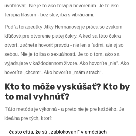
uvoľňovať. Nie je to ako terapia hovorením. Je to ako
terapia hlasom - bez slov, iba s vibráciami.
Podľa terapeutky Jitky Hermanovej je práca so zvukom
kľúčová pre otvorenie piatej čakry. A keď sa táto čakra
otvorí, začnete hovoriť pravdu - nie len s ľuďmi, ale aj so
sebou. Nie je to iba o sexuálnosti. Je to o tom, ako sa
vyjadrujete v každodennom živote. Ako hovoríte „nie“. Ako
hovoríte „chcem“. Ako hovoríte „mám strach“.
Kto to môže vyskúšať? Kto by
to mal vyhnúť?
Táto metóda je výkonná - a preto nie je pre každého. Je
ideálna pre tých, ktorí:
často cítia, že sú „zablokovaní“ v emóciách