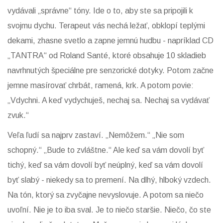
vydávali „správne“ tóny. Ide o to, aby ste sa pripojili k
svojmu dychu. Terapeut vás nechá ležať, obklopí teplými
dekami, zhasne svetlo a zapne jemnú hudbu - napríklad CD
„TANTRA“ od Roland Santé, ktoré obsahuje 10 skladieb
navrhnutých špeciálne pre senzorické dotyky. Potom začne
jemne masírovať chrbát, ramená, krk. A potom povie:
„Vdychni. A keď vydychuješ, nechaj sa. Nechaj sa vydávať
zvuk.“
Veľa ľudí sa najprv zastaví. „Nemôžem.“ „Nie som
schopný.“ „Bude to zvláštne.“ Ale keď sa vám dovolí byť
tichý, keď sa vám dovolí byť neúplný, keď sa vám dovolí
byť slabý - niekedy sa to premení. Na dlhý, hlboký vzdech.
Na tón, ktorý sa zvyčajne nevyslovuje. A potom sa niečo
uvoľní. Nie je to iba sval. Je to niečo staršie. Niečo, čo ste