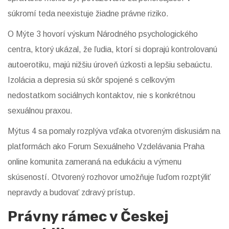
súkromí teda neexistuje žiadne právne riziko.
O Mýte 3 hovorí výskum Národného psychologického
centra, ktorý ukázal, že ľudia, ktorí si doprajú kontrolovanú
autoerotiku, majú nižšiu úroveň úzkosti a lepšiu sebaúctu.
Izolácia a depresia sú skôr spojené s celkovým
nedostatkom sociálnych kontaktov, nie s konkrétnou
sexuálnou praxou.
Mýtus 4 sa pomaly rozplýva vďaka otvoreným diskusiám na
platformách ako
Forum Sexuálneho Vzdelávania Praha
online komunita zameraná na edukáciu a výmenu
skúseností
. Otvorený rozhovor umožňuje ľuďom rozptýliť
nepravdy a budovať zdravý prístup.
Právny rámec v Českej