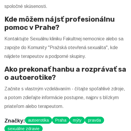
spoločné skúsenosti.
Kde môžem nájsť profesionálnu
pomoc v Prahe?
Kontaktujte
Sexuálnu kliniku Fakultnej nemocnice
alebo sa
zapojte do
Komunity "Pražská otevřená sexualita"
, kde
nájdete terapeutov a podporné skupiny.
Ako prekonať hanbu a rozprávať sa
o autoerotike?
Začnite s vlastným vzdelávaním - čítajte spoľahlivé zdroje,
a potom zdieľajte informácie postupne, najprv s blízkym
priateľom alebo terapeutom.
Značky:
autoerotika
Praha
mýty
pravda
sexuálne zdravie