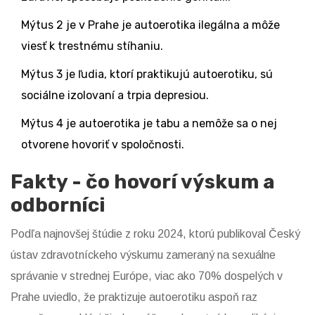
Mýtus 2
je
v Prahe je autoerotika ilegálna a môže
viesť k trestnému stíhaniu
.
Mýtus 3
je
ľudia, ktorí praktikujú autoerotiku, sú
sociálne izolovaní a trpia depresiou
.
Mýtus 4
je
autoerotika je tabu a nemôže sa o nej
otvorene hovoriť v spoločnosti
.
Fakty - čo hovorí výskum a
odborníci
Podľa najnovšej štúdie z roku 2024, ktorú publikoval
Český
ústav zdravotníckeho výskumu
zameraný na sexuálne
správanie v strednej Európe
, viac ako 70% dospelých v
Prahe uviedlo, že praktizuje autoerotiku aspoň raz