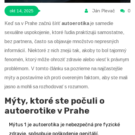
Ján Plevač
0
okt 14, 2025
Keď sa v Prahe začnú šíriť
autoerotika
je
samedie
sexuálne uspokojenie, ktoré ľudia praktizujú samostatne,
bez partnera
, často sa objavuje množstvo nepresných
informácií. Niektoré z nich znejú tak, akoby to bol tajomný
fenomén, ktorý môže ohroziť zdravie alebo viesť k právnym
problémom. V tomto článku sa pozrieme na najčastejšie
mýty a postavíme ich proti overeným faktom, aby ste mali
jasno a mohli sa rozhodovať s rozumom.
Mýty, ktoré ste počuli o
autoerotike v Prahe
Mýtus 1
je
autoerotika je nebezpečná pre fyzické
zdravie, spôsobuje poškodenie genitálií
.