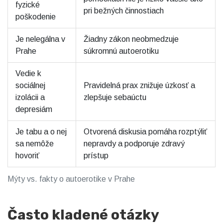
fyzické
pri bežných činnostiach
poškodenie
Je nelegálna v
Žiadny zákon neobmedzuje
Prahe
súkromnú autoerotiku
Vedie k
sociálnej
Pravidelná prax znižuje úzkosť a
izolácii a
zlepšuje sebaúctu
depresiám
Je tabu a o nej
Otvorená diskusia pomáha rozptýliť
sa nemôže
nepravdy a podporuje zdravý
hovoriť
prístup
Mýty vs. fakty o autoerotike v Prahe
Často kladené otázky