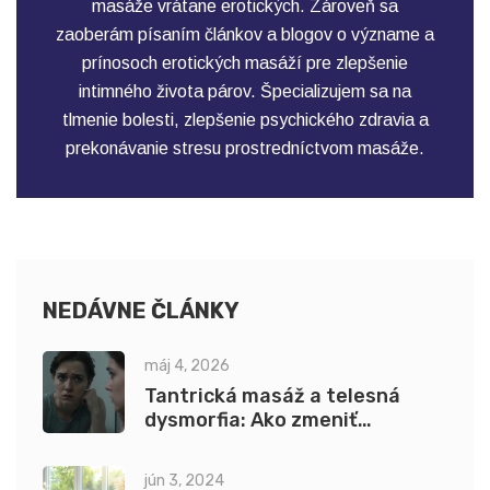
masáže vrátane erotických. Zároveň sa
zaoberám písaním článkov a blogov o význame a
prínosoch erotických masáží pre zlepšenie
intimného života párov. Špecializujem sa na
tlmenie bolesti, zlepšenie psychického zdravia a
prekonávanie stresu prostredníctvom masáže.
NEDÁVNE ČLÁNKY
máj 4, 2026
Tantrická masáž a telesná
dysmorfia: Ako zmeniť
vnímanie tela
jún 3, 2024