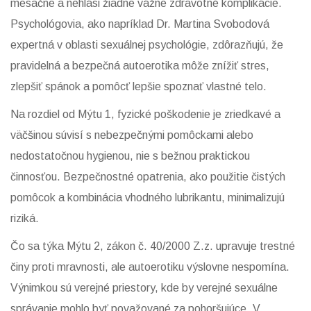
mesačne a nehlási žiadne vážne zdravotné komplikácie.
Psychológovia, ako napríklad
Dr. Martina Svobodová
expertná v oblasti sexuálnej psychológie
, zdôrazňujú, že
pravidelná a bezpečná autoerotika môže znížiť stres,
zlepšiť spánok a pomôcť lepšie spoznať vlastné telo.
Na rozdiel od Mýtu 1, fyzické poškodenie je zriedkavé a
väčšinou súvisí s nebezpečnými pomôckami alebo
nedostatočnou hygienou, nie s bežnou praktickou
činnosťou. Bezpečnostné opatrenia, ako použitie čistých
pomôcok a kombinácia vhodného lubrikantu, minimalizujú
riziká.
Čo sa týka Mýtu 2, zákon č. 40/2000 Z.z. upravuje trestné
činy proti mravnosti, ale autoerotiku výslovne nespomína.
Výnimkou sú verejné priestory, kde by verejné sexuálne
správanie mohlo byť považované za pohoršujúce. V