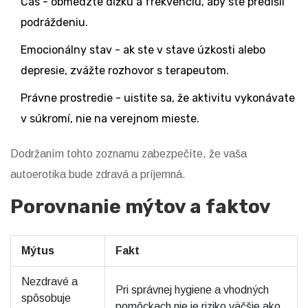
Čas - obmedzte dĺžku a frekvenciu, aby ste predišli
podráždeniu.
Emocionálny stav - ak ste v stave úzkosti alebo
depresie, zvážte rozhovor s terapeutom.
Právne prostredie - uistite sa, že aktivitu vykonávate
v súkromí, nie na verejnom mieste.
Dodržaním tohto zoznamu zabezpečíte, že vaša
autoerotika bude zdravá a príjemná.
Porovnanie mýtov a faktov
Mýtus
Fakt
Nezdravé a
Pri správnej hygiene a vhodných
spôsobuje
pomôckach nie je riziko väčšie ako