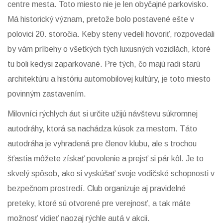
centre mesta. Toto miesto nie je len obyčajné parkovisko.
Má historický význam, pretože bolo postavené ešte v
polovici 20. storočia. Keby steny vedeli hovoriť, rozpovedali
by vám príbehy o všetkých tých luxusných vozidlách, ktoré
tu boli kedysi zaparkované. Pre tých, čo majú radi starú
architektúru a históriu automobilovej kultúry, je toto miesto
povinným zastavením.
Milovníci rýchlych áut si určite užijú návštevu súkromnej
autodráhy, ktorá sa nachádza kúsok za mestom. Táto
autodráha je vyhradená pre členov klubu, ale s trochou
šťastia môžete získať povolenie a prejsť si pár kôl. Je to
skvelý spôsob, ako si vyskúšať svoje vodičské schopnosti v
bezpečnom prostredí. Club organizuje aj pravidelné
preteky, ktoré sú otvorené pre verejnosť, a tak máte
možnosť vidieť naozaj rýchle autá v akcii.