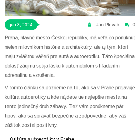
Ján Plevač
0
jún 3, 2024
Praha, hlavné mesto Českej republiky, má veľa čo ponúknuť
nielen milovníkom histórie a architektúry, ale aj tým, ktorí
majú zvláštnu vášeň pre autá a autoerotiku. Táto špeciálna
oblasť záujmu spája lásku k automobilom s hľadaním
adrenalínu a vzrušenia.
V tomto článku sa pozrieme na to, ako sa v Prahe prejavuje
kultúra autoerotiky a kde nájdete tie najlepšie miesta na
tento jedinečný druh zábavy. Tiež vám ponúkneme pár
tipov, ako sa správať bezpečne a zodpovedne, aby váš
zážitok zostal pozitívny.
Kultúra autoerotiky v Prahe