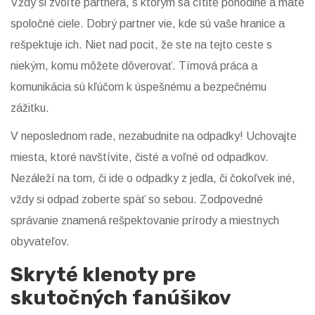
Vždy si zvoľte partnera, s ktorým sa cítite pohodlne a máte
spoločné ciele. Dobrý partner vie, kde sú vaše hranice a
rešpektuje ich. Niet nad pocit, že ste na tejto ceste s
niekým, komu môžete dôverovať. Tímová práca a
komunikácia sú kľúčom k úspešnému a bezpečnému
zážitku.
V neposlednom rade, nezabudnite na odpadky! Uchovajte
miesta, ktoré navštívite, čisté a voľné od odpadkov.
Nezáleží na tom, či ide o odpadky z jedla, či čokoľvek iné,
vždy si odpad zoberte späť so sebou. Zodpovedné
správanie znamená rešpektovanie prírody a miestnych
obyvateľov.
Skryté klenoty pre
skutočných fanúšikov