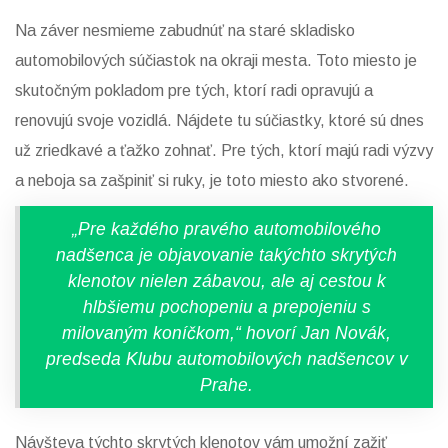
Na záver nesmieme zabudnúť na staré skladisko
automobilových súčiastok na okraji mesta. Toto miesto je
skutočným pokladom pre tých, ktorí radi opravujú a
renovujú svoje vozidlá. Nájdete tu súčiastky, ktoré sú dnes
už zriedkavé a ťažko zohnať. Pre tých, ktorí majú radi výzvy
a neboja sa zašpiniť si ruky, je toto miesto ako stvorené.
„Pre každého pravého automobilového
nadšenca je objavovanie takýchto skrytých
klenotov nielen zábavou, ale aj cestou k
hlbšiemu pochopeniu a prepojeniu s
milovaným koníčkom,“ hovorí Jan Novák,
predseda Klubu automobilových nadšencov v
Prahe.
Návšteva týchto skrytých klenotov vám umožní zažiť