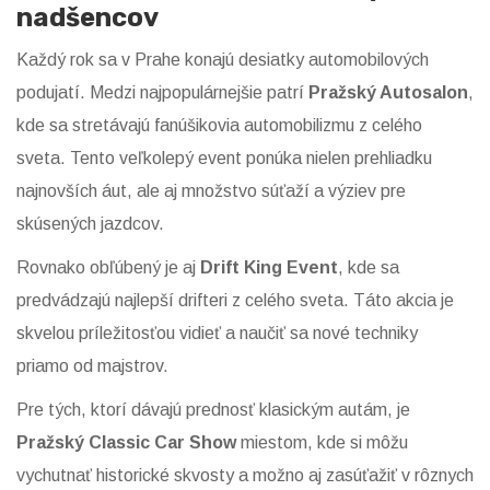
nadšencov
Každý rok sa v Prahe konajú desiatky automobilových
podujatí. Medzi najpopulárnejšie patrí
Pražský Autosalon
,
kde sa stretávajú fanúšikovia automobilizmu z celého
sveta. Tento veľkolepý event ponúka nielen prehliadku
najnovších áut, ale aj množstvo súťaží a výziev pre
skúsených jazdcov.
Rovnako obľúbený je aj
Drift King Event
, kde sa
predvádzajú najlepší drifteri z celého sveta. Táto akcia je
skvelou príležitosťou vidieť a naučiť sa nové techniky
priamo od majstrov.
Pre tých, ktorí dávajú prednosť klasickým autám, je
Pražský Classic Car Show
miestom, kde si môžu
vychutnať historické skvosty a možno aj zasúťažiť v rôznych