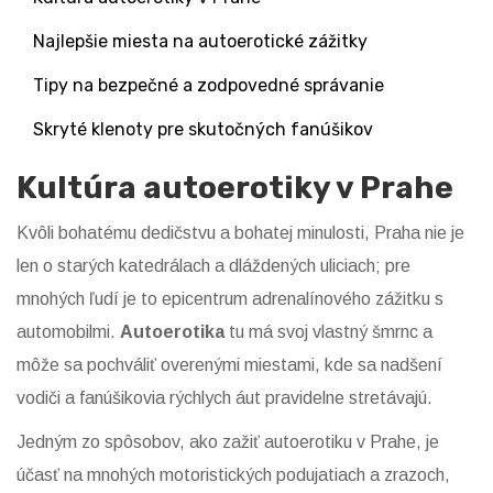
Najlepšie miesta na autoerotické zážitky
Tipy na bezpečné a zodpovedné správanie
Skryté klenoty pre skutočných fanúšikov
Kultúra autoerotiky v Prahe
Kvôli bohatému dedičstvu a bohatej minulosti, Praha nie je
len o starých katedrálach a dláždených uliciach; pre
mnohých ľudí je to epicentrum adrenalínového zážitku s
automobilmi.
Autoerotika
tu má svoj vlastný šmrnc a
môže sa pochváliť overenými miestami, kde sa nadšení
vodiči a fanúšikovia rýchlych áut pravidelne stretávajú.
Jedným zo spôsobov, ako zažiť autoerotiku v Prahe, je
účasť na mnohých motoristických podujatiach a zrazoch,