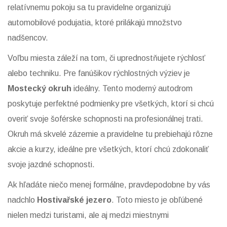
relatívnemu pokoju sa tu pravidelne organizujú
automobilové podujatia, ktoré prilákajú množstvo
nadšencov.
Voľbu miesta záleží na tom, či uprednostňujete rýchlosť
alebo techniku. Pre fanúšikov rýchlostných výziev je
Mostecký okruh
ideálny. Tento moderný autodrom
poskytuje perfektné podmienky pre všetkých, ktorí si chcú
overiť svoje šoférske schopnosti na profesionálnej trati.
Okruh má skvelé zázemie a pravidelne tu prebiehajú rôzne
akcie a kurzy, ideálne pre všetkých, ktorí chcú zdokonaliť
svoje jazdné schopnosti.
Ak hľadáte niečo menej formálne, pravdepodobne by vás
nadchlo
Hostivařské jezero
. Toto miesto je obľúbené
nielen medzi turistami, ale aj medzi miestnymi