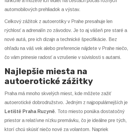
funkčné a môžete ich vidieť na cestách počas rôznych
automobilových prehliadok a výstav.
Celkový zážitok z autoerotiky v Prahe presahuje len
rýchlosť a adrenalín zo závodov. Je to aj vášeň pre staré a
nové autá, pre ich dizajn a technické špecifikácie. Bez
ohľadu na váš vek alebo preferencie nájdete v Prahe niečo,
čo vám prinesie radosť a vzrušenie v súvislosti s autami.
Najlepšie miesta na
autoerotické zážitky
Praha má mnoho skvelých miest, kde môžete zažiť
autoerotické dobrodružstvo. Jedným z najpopulárnejších je
Letiště Praha Ruzyně
. Toto miesto ponúka dostatočný
priestor a relatívne nízku premávku, čo je ideálne pre tých,
ktorí chcú skúsiť niečo nové za volantom. Napriek