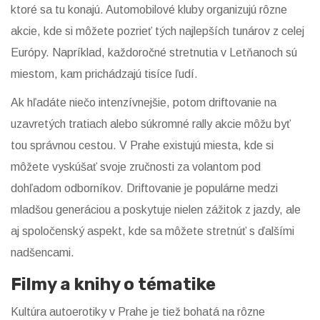
ktoré sa tu konajú. Automobilové kluby organizujú rôzne
akcie, kde si môžete pozrieť tých najlepších tunárov z celej
Európy. Napríklad, každoročné stretnutia v Letňanoch sú
miestom, kam prichádzajú tisíce ľudí.
Ak hľadáte niečo intenzívnejšie, potom driftovanie na
uzavretých tratiach alebo súkromné rally akcie môžu byť
tou správnou cestou. V Prahe existujú miesta, kde si
môžete vyskúšať svoje zručnosti za volantom pod
dohľadom odborníkov. Driftovanie je populárne medzi
mladšou generáciou a poskytuje nielen zážitok z jazdy, ale
aj spoločenský aspekt, kde sa môžete stretnúť s ďalšími
nadšencami.
Filmy a knihy o tématike
Kultúra autoerotiky v Prahe je tiež bohatá na rôzne