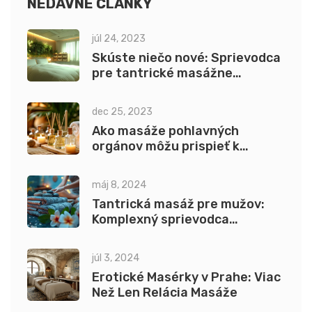
NEDÁVNE ČLÁNKY
júl 24, 2023
Skúste niečo nové: Sprievodca
pre tantrické masážne
pomôcky
dec 25, 2023
Ako masáže pohlavných
orgánov môžu prispieť k
lepšiemu zdraviu
máj 8, 2024
Tantrická masáž pre mužov:
Komplexný sprievodca
technikami a výhodami
júl 3, 2024
Erotické Masérky v Prahe: Viac
Než Len Relácia Masáže