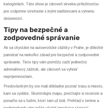
kategóriách. Táto show je zároveň skvelou príležitosťou
pre vzájomne stretnutie s inými nadšencami a výmenu
skúseností.
Tipy na bezpečné a
zodpovedné správanie
Ak sa chystáte na autoerotické zážitky v Prahe, je dôležité
pamätať na niekoľko zásad pre bezpečné a zodpovedné
správanie. Tieto tipy vám pomôžu zažiť jedinečný
adrenalínový zážitok, ale zároveň sa vyhnúť
nepríjemnostiam.
Predovšetkým by ste mali dôkladne poznať trasu a miesto,
kam sa vydáte. Skontrolujte mapu, prečítajte si recenzie a
poraďte sa s ľuďmi, ktorí tam už boli. Prehľad o teréne a
podmienkach vám môže ušetriť množstvo starostí.