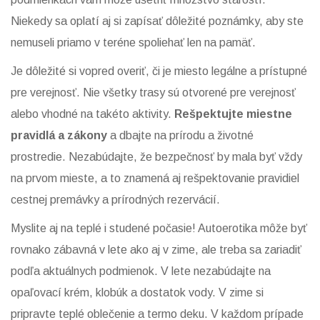
Niekedy sa oplatí aj si zapísať dôležité poznámky, aby ste
nemuseli priamo v teréne spoliehať len na pamäť.
Je dôležité si vopred overiť, či je miesto legálne a prístupné
pre verejnosť. Nie všetky trasy sú otvorené pre verejnosť
alebo vhodné na takéto aktivity.
Rešpektujte miestne
pravidlá a zákony
a dbajte na prírodu a životné
prostredie. Nezabúdajte, že bezpečnosť by mala byť vždy
na prvom mieste, a to znamená aj rešpektovanie pravidiel
cestnej premávky a prírodných rezervácií.
Myslite aj na teplé i studené počasie! Autoerotika môže byť
rovnako zábavná v lete ako aj v zime, ale treba sa zariadiť
podľa aktuálnych podmienok. V lete nezabúdajte na
opaľovací krém, klobúk a dostatok vody. V zime si
pripravte teplé oblečenie a termo deku. V každom prípade