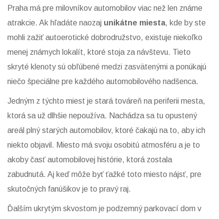
Praha má pre milovníkov automobilov viac než len známe
atrakcie. Ak hľadáte naozaj
unikátne miesta
, kde by ste
mohli zažiť autoerotické dobrodružstvo, existuje niekoľko
menej známych lokalít, ktoré stoja za návštevu. Tieto
skryté klenoty sú obľúbené medzi zasvätenými a ponúkajú
niečo špeciálne pre každého automobilového nadšenca.
Jedným z týchto miest je stará továreň na periferii mesta,
ktorá sa už dlhšie nepoužíva. Nachádza sa tu opustený
areál plný starých automobilov, ktoré čakajú na to, aby ich
niekto objavil. Miesto má svoju osobitú atmosféru a je to
akoby časť automobilovej histórie, ktorá zostala
zabudnutá. Aj keď môže byť ťažké toto miesto nájsť, pre
skutočných fanúšikov je to pravý raj.
Ďalším ukrytým skvostom je podzemný parkovací dom v