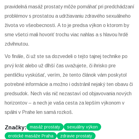
pravidelná masáž prostaty môže pomáhať pri predchádzaní
problémov s prostatou a udržiavaniu zdravého sexuálneho
života vo všeobecnosti. A to je predsa výkon o ktorom by
sme všetci mali hovoriť trochu viac nahlas a s hlavou hrdě
zdvihnutou.
Vo finále, či už ste sa dozvedeli o tejto tajnej technike po
prvý krát alebo už dlhší čas uvažujete, či ihrisko pre
pentličku vyskúšať, verím, že tento článok vám poskytol
potrebné informácie a možno i odstránil nejaký ten obavu či
predsudok. Nech vás nič nezastaví od objavovania nových
horizontov – a nech je vaša cesta za lepším výkonom v
spálni v Prahe len samá rozkoš.
Značky:
masáž prostaty
sexuálny výkon
erotické masáže Praha
zdravie prostaty