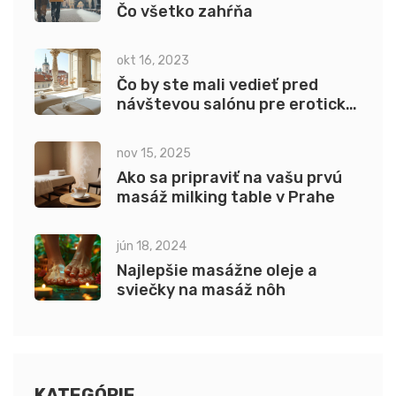
Čo všetko zahŕňa
okt 16, 2023
Čo by ste mali vedieť pred
návštevou salónu pre erotickú
masáž v Prahe
nov 15, 2025
Ako sa pripraviť na vašu prvú
masáž milking table v Prahe
jún 18, 2024
Najlepšie masážne oleje a
sviečky na masáž nôh
KATEGÓRIE