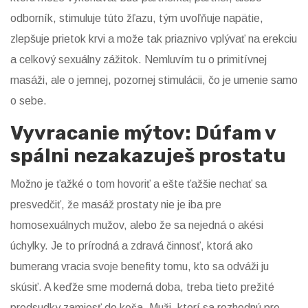
odborník, stimuluje túto žľazu, tým uvoľňuje napätie,
zlepšuje prietok krvi a može tak priaznivo vplývať na erekciu
a celkový sexuálny zážitok. Nemluvím tu o primitívnej
masáži, ale o jemnej, pozornej stimulácii, čo je umenie samo
o sebe.
Vyvracanie mýtov: Dúfam v
spálni nezakazuješ prostatu
Možno je ťažké o tom hovoriť a ešte ťažšie nechať sa
presvedčiť, že masáž prostaty nie je iba pre
homosexuálnych mužov, alebo že sa nejedná o akési
úchylky. Je to prírodná a zdravá činnosť, ktorá ako
bumerang vracia svoje benefity tomu, kto sa odváži ju
skúsiť. A keďže sme moderná doba, treba tieto prežité
predsudky zamiesť do koša. Muži, ktorí sa rozhodnú pre