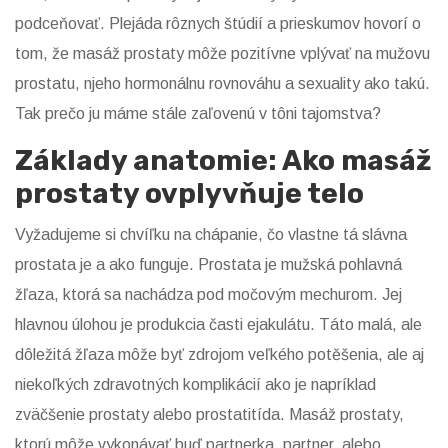
podceňovať. Plejáda rôznych štúdií a prieskumov hovorí o
tom, že masáž prostaty môže pozitívne vplývať na mužovu
prostatu, njeho hormonálnu rovnováhu a sexuality ako takú.
Tak prečo ju máme stále zaľovenú v tôni tajomstva?
Základy anatomie: Ako masáž
prostaty ovplyvňuje telo
Vyžadujeme si chvíľku na chápanie, čo vlastne tá slávna
prostata je a ako funguje. Prostata je mužská pohlavná
žľaza, ktorá sa nachádza pod močovým mechurom. Jej
hlavnou úlohou je produkcia časti ejakulátu. Táto malá, ale
dôležitá žľaza môže byť zdrojom veľkého potěšenia, ale aj
niekoľkých zdravotných komplikácií ako je napríklad
zväčšenie prostaty alebo prostatitída. Masáž prostaty,
ktorú môže vykonávať buď partnerka, partner, alebo