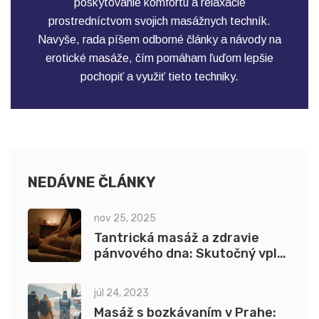
poskytovanie komfortu a relaxácie
prostredníctvom svojich masážnych techník.
Navyše, rada píšem odborné články a návody na
erotické masáže, čím pomáham ľuďom lepšie
pochopiť a využiť tieto techniky.
NEDÁVNE ČLÁNKY
nov 25, 2025
Tantrická masáž a zdravie
pánvového dna: Skutočný vplyv
na kontinenciu
júl 24, 2023
Masáž s bozkávaním v Prahe: