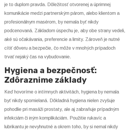
je to duplom pravda. Dôležitosť otvorenej a úprimnej
komunikácie medzi partnerským párom, alebo klientom a
profesionálnym masérom, by nemala byť nikdy
podcenovaná. Základom úspechu je, aby obe strany vedeli,
aké sú očakávania, preferencie a limity. Zároveň je nutné
cítiť dôveru a bezpečie, čo môže v mnohých prípadoch
trvať nejaký čas na vybudovanie.
Hygiena a bezpečnosť:
Zdôraznime základy
Keď hovoríme o intímnych aktivitách, hygiena by nemala
byť nikdy spomielaná. Dôkladná hygiena nielen zvyšuje
pohodlie pri masáži prostaty, ale aj zabraňuje prípadným
infekciám či iným komplikáciám. Použitie rukavíc a
lubrikantu je nevyhnutné a okrem toho, by si nemal nikdy