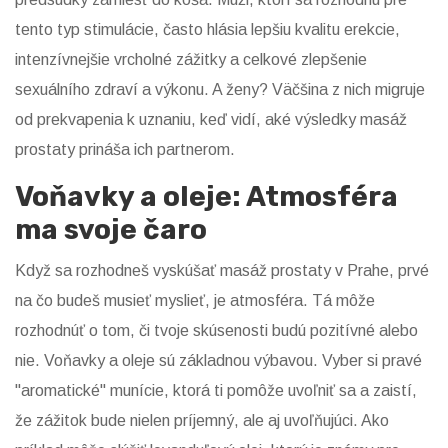
tento typ stimulácie, často hlásia lepšiu kvalitu erekcie,
intenzívnejšie vrcholné zážitky a celkové zlepšenie
sexuálního zdraví a výkonu. A ženy? Väčšina z nich migruje
od prekvapenia k uznaniu, keď vidí, aké výsledky masáž
prostaty prináša ich partnerom.
Voňavky a oleje: Atmosféra
ma svoje čaro
Když sa rozhodneš vyskúšať masáž prostaty v Prahe, prvé
na čo budeš musieť myslieť, je atmosféra. Tá môže
rozhodnúť o tom, či tvoje skúsenosti budú pozitívné alebo
nie. Voňavky a oleje sú základnou výbavou. Vyber si pravé
"aromatické" munície, ktorá ti pomôže uvoľniť sa a zaistí,
že zážitok bude nielen príjemný, ale aj uvoľňujúci. Ako