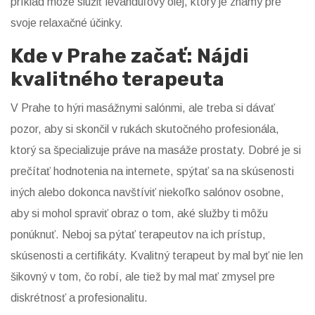
príklad môže slúžiť levanduľový olej, ktorý je známy pre
svoje relaxačné účinky.
Kde v Prahe začať: Nájdi
kvalitného terapeuta
V Prahe to hýri masážnymi salónmi, ale treba si dávať
pozor, aby si skončil v rukách skutočného profesionála,
ktorý sa špecializuje práve na masáže prostaty. Dobré je si
prečítať hodnotenia na internete, spýtať sa na skúsenosti
iných alebo dokonca navštíviť niekoľko salónov osobne,
aby si mohol spraviť obraz o tom, aké služby ti môžu
ponúknuť. Neboj sa pýtať terapeutov na ich prístup,
skúsenosti a certifikáty. Kvalitný terapeut by mal byť nie len
šikovný v tom, čo robí, ale tiež by mal mať zmysel pre
diskrétnosť a profesionalitu.