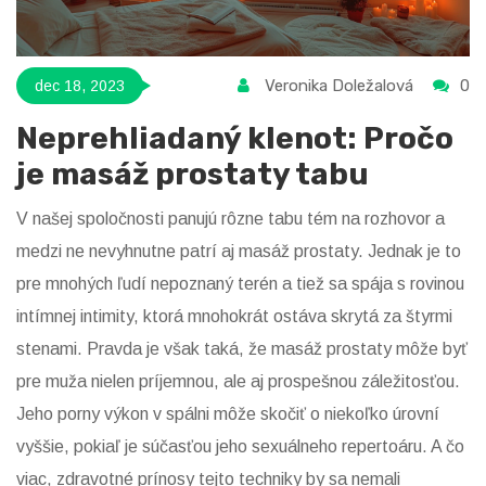
Veronika Doležalová
0
dec 18, 2023
Neprehliadaný klenot: Pročo
je masáž prostaty tabu
V našej spoločnosti panujú rôzne tabu tém na rozhovor a
medzi ne nevyhnutne patrí aj masáž prostaty. Jednak je to
pre mnohých ľudí nepoznaný terén a tiež sa spája s rovinou
intímnej intimity, ktorá mnohokrát ostáva skrytá za štyrmi
stenami. Pravda je však taká, že masáž prostaty môže byť
pre muža nielen príjemnou, ale aj prospešnou záležitosťou.
Jeho porny výkon v spálni môže skočiť o niekoľko úrovní
vyššie, pokiaľ je súčasťou jeho sexuálneho repertoáru. A čo
viac, zdravotné prínosy tejto techniky by sa nemali