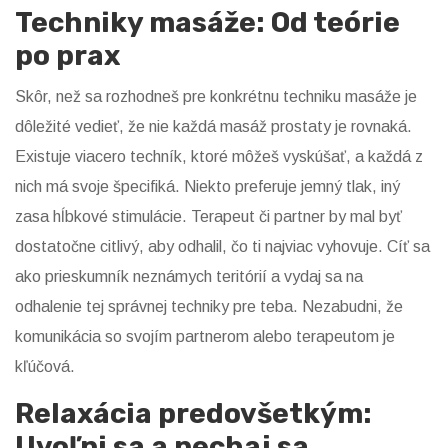
Techniky masáže: Od teórie
po prax
Skôr, než sa rozhodneš pre konkrétnu techniku masáže je
dôležité vedieť, že nie každá masáž prostaty je rovnaká.
Existuje viacero techník, ktoré môžeš vyskúšať, a každá z
nich má svoje špecifiká. Niekto preferuje jemný tlak, iný
zasa hĺbkové stimulácie. Terapeut či partner by mal byť
dostatočne citlivý, aby odhalil, čo ti najviac vyhovuje. Cíť sa
ako prieskumník neznámych teritórií a vydaj sa na
odhalenie tej správnej techniky pre teba. Nezabudni, že
komunikácia so svojím partnerom alebo terapeutom je
kľúčová.
Relaxácia predovšetkým:
Uvoľni sa a nechaj sa