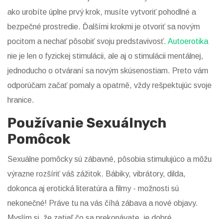
ako urobíte úplne prvý krok, musíte vytvoriť pohodlné a
bezpečné prostredie. Ďalšími krokmi je otvoriť sa novým
pocitom a nechať pôsobiť svoju predstavivosť.
Autoerotika
nie je len o fyzickej stimulácii, ale aj o stimulácii mentálnej,
jednoducho o otváraní sa novým skúsenostiam. Preto vám
odporúčam začať pomaly a opatrně, vždy rešpektujúc svoje
hranice.
Používanie Sexuálnych
Pomôcok
Sexuálne pomôcky sú zábavné, pôsobia stimulujúco a môžu
výrazne rozšíriť váš zážitok. Bábiky, vibrátory, dilda,
dokonca aj erotická literatúra a filmy - možnosti sú
nekonečné! Práve tu na vás číhá zábava a nové objavy.
Myslím si, že zatiaľ čo sa prekonávate, je dobré