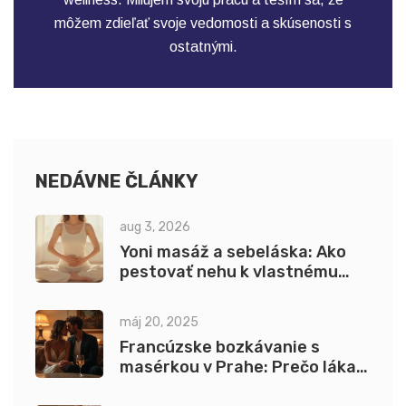
môžem zdieľať svoje vedomosti a skúsenosti s
ostatnými.
NEDÁVNE ČLÁNKY
aug 3, 2026
Yoni masáž a sebeláska: Ako
pestovať nehu k vlastnému
telu
máj 20, 2025
Francúzske bozkávanie s
masérkou v Prahe: Prečo láka
toľko ľudí?