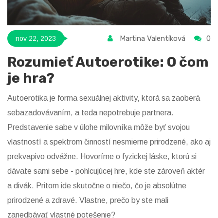
Martina Valentíková
0
nov 22, 2023
Rozumieť Autoerotike: O čom
je hra?
Autoerotika je forma sexuálnej aktivity, ktorá sa zaoberá
sebazadovávaním, a teda nepotrebuje partnera.
Predstavenie sabe v úlohe milovníka môže byť svojou
vlastností a spektrom činností nesmierne prirodzené, ako aj
prekvapivo odvážne. Hovoríme o fyzickej láske, ktorú si
dávate sami sebe - pohlcujúcej hre, kde ste zároveň aktér
a divák. Pritom ide skutočne o niečo, čo je absolútne
prirodzené a zdravé. Vlastne, prečo by ste mali
zanedbávať vlastné potešenie?