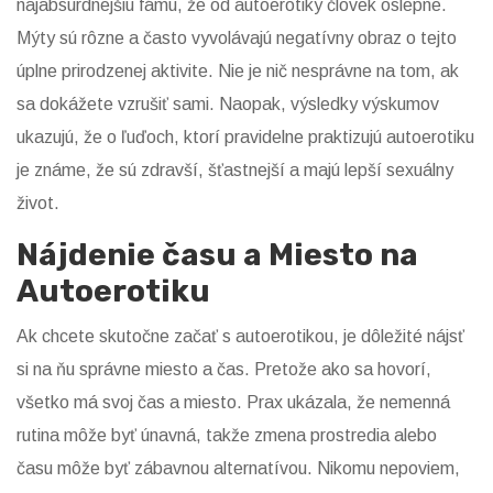
najabsurdnejšiu fámu, že od autoerotiky človek oslepne.
Mýty sú rôzne a často vyvolávajú negatívny obraz o tejto
úplne prirodzenej aktivite. Nie je nič nesprávne na tom, ak
sa dokážete vzrušiť sami. Naopak, výsledky výskumov
ukazujú, že o ľuďoch, ktorí pravidelne praktizujú autoerotiku
je známe, že sú zdravší, šťastnejší a majú lepší sexuálny
život.
Nájdenie času a Miesto na
Autoerotiku
Ak chcete skutočne začať s autoerotikou, je dôležité nájsť
si na ňu správne miesto a čas. Pretože ako sa hovorí,
všetko má svoj čas a miesto. Prax ukázala, že nemenná
rutina môže byť únavná, takže zmena prostredia alebo
času môže byť zábavnou alternatívou. Nikomu nepoviem,