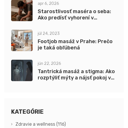
apr 6, 2026
Starostlivosť maséra o seba:
Ako predísť vyhorení v
pomáhajúcich profesiách
júl 24, 2023
Footjob masáž v Prahe: Prečo
je taká obľúbená
jún 22, 2026
Tantrická masáž a stigma: Ako
rozptýliť mýty a nájsť pokoj v
tele
KATEGÓRIE
Zdravie a wellness
(116)