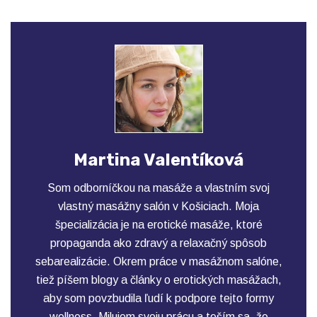
Martina Valentíková
Som odborníčkou na masáže a vlastním svoj
vlastný masážny salón v Košiciach. Moja
špecializácia je na erotické masáže, ktoré
propaganda ako zdravý a relaxačný spôsob
sebarealizácie. Okrem práce v masážnom salóne,
tiež píšem blogy a články o erotických masážach,
aby som povzbudila ľudí k podpore tejto formy
wellness. Milujem svoju prácu a teším sa, že