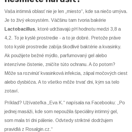
Vaša intimná oblasť nie je len „miesto“, kde sa niečo umýva.
Je to živý ekosystém. Väčšinu tam tvoria bakérie
Lactobacillus
, ktoré udržiavajú pH hodnotu medzi 3,8 a
4,2. To je kyslé prostredie - a to je dobré. Pretože práve
toto kyslé prostredie zabíja škodlivé baktérie a kvasinky.
Ak použijete bežné mýdlo, parfumovaný gel alebo
intenzívne čistenie, zničíte túto ochranu. A čo potom?
Môže sa rozvinúť kvasinková infekcia, zápal močových ciest
alebo dysbióza. A to všetko môže trvať dni, kým sa telo
zotaví.
Príklad? Užívateľka „Eva K.“ napísala na Facebooku: „Po
jednej masáži, kde som nepoužila špeciálny intimný gel,
som mala tri dni pálenie. Odvtedy striktné dodržujem
pravidlá z Rosalgin.cz.“