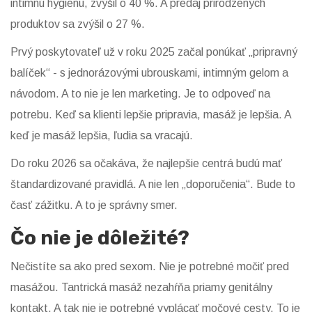
intimnú hygienu, zvýšil o 40 %. A predaj prirodzených
produktov sa zvýšil o 27 %.
Prvý poskytovateľ už v roku 2025 začal ponúkať „pripravný
balíček“ - s jednorázovými ubrouskami, intimným gelom a
návodom. A to nie je len marketing. Je to odpoveď na
potrebu. Keď sa klienti lepšie pripravia, masáž je lepšia. A
keď je masáž lepšia, ľudia sa vracajú.
Do roku 2026 sa očakáva, že najlepšie centrá budú mať
štandardizované pravidlá. A nie len „doporučenia“. Bude to
časť zážitku. A to je správny smer.
Čo nie je dôležité?
Nečistíte sa ako pred sexom. Nie je potrebné močiť pred
masážou. Tantrická masáž nezahŕňa priamy genitálny
kontakt. A tak nie je potrebné vyplácať močové cesty. To je