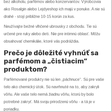
bez alkoholu, parfémov alebo konzervantov. Výrobcovia
ako Rosalgin alebo Lejdyeshop ich majú v ponuke. A nie sú
drahé - stojí približne 10-15 korún za kus.
Neužívajte bežné vlhčené ubrousky z obchodu. Tie sú
určené pre ruky alebo deti. Nie pre intimnú oblasť. Môžu
obsahovať chemikálie, ktoré vás podráždia.
Prečo je dôležité vyhnúť sa
parfémom a „čistiacim“
produktom?
Parfémované produkty nie sú len „páchnuce“. Sú pre vaše
telo ako chemický útok. Sú navrhnuté na to, aby zakryli
vôňu. Ale vaše telo nemá žiadnu vôňu, ktorú by bolo
potrebné zakryť. Má svoju prirodzenú vôňu - a tá je v
poriadku.