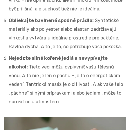
vlhkú - nie úplne suchú, ale ani mokrú. Vlhkosť môže
byť prílišná, ale suchosť tiež nie je ideálna.
Obliekajte bavlnené spodné prádlo:
Syntetické
materiály ako polyester alebo elastan zadržiavajú
vlhkosť a vytvárajú ideálne prostredie pre baktérie.
Bavlna dýcha. A to je to, čo potrebuje vaša pokožka.
Nejedzte silné kořené jedlá a nevypívajte
alkohol:
Tieto veci môžu ovplyvniť vašu tělesnú
vôňu. A to nie je len o pachu - je to o energetickom
vedení. Tantrická masáž je o citlivosti. A ak vaše telo
„páchne“ silnými prípravkami alebo jedlami, môže to
narušiť celú atmosféru.