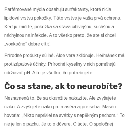
Parfémované mýdla obsahujú surfaktanty, ktoré ničia
lipidovú vrstvu pokožky. Táto vrstva je vaša prvá ochrana.
Keď ju zničíte, pokožka sa stáva citlivejšou, suchšou a
náchylnou na infekcie. A to všetko preto, že ste si chceli
„vonkačne“ dobre cítiť.
Prírodné produkty sú iné. Aloe vera zklidňuje. Heřmánek má
protizápalové účinky. Prírodné kyseliny v nich pomáhajú
udržiavať pH. A to je všetko, čo potrebujete.
Čo sa stane, ak to neurobíte?
Neznamená to, že sa okamžite nakazíte. Ale zvyšujete
riziko. A zvyšujete riziko pre maséra aj pre seba. Maséri
hovoria: „Nikto neprišiel na svátky s nepěkným pachom.“ To
nie je len o pachu. Je to o dôvere. O úcte. O spoločnej