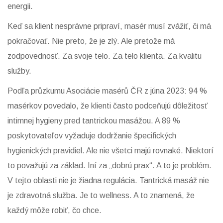
energii.
Keď sa klient nesprávne pripraví, masér musí zvážiť, či má
pokračovať. Nie preto, že je zlý. Ale pretože má
zodpovednosť. Za svoje telo. Za telo klienta. Za kvalitu
služby.
Podľa průzkumu Asociácie masérů ČR z júna 2023: 94 %
masérkov povedalo, že klienti často podceňujú dôležitosť
intimnej hygieny pred tantrickou masážou. A 89 %
poskytovateľov vyžaduje dodržanie špecifických
hygienických pravidiel. Ale nie všetci majú rovnaké. Niektorí
to považujú za základ. Iní za „dobrú prax“. A to je problém.
V tejto oblasti nie je žiadna regulácia. Tantrická masáž nie
je zdravotná služba. Je to wellness. A to znamená, že
každý môže robiť, čo chce.