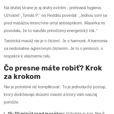
Na druhej strane je aj druhý extrém - prehnaná hygiena.
Užívateľ „Tomáš P.“ na Redditu povedal: „Jednou som sa
pred masážou intenzívne umyl antiseptikom. Masérka mi
povedala, že to narušilo prirodzený energetický tok.“
Tantrická masáž nie je o čistení. Je o harmonii. A harmonia
sa nedosiahne agresívnym čistením. Je to o jemnosti, o
respekte k vlastnému telu.
Čo presne máte robiť? Krok
za krokom
Nie je potrebné nič komplikovať. Tu je jednoduchý postup,
ktorý dodržiavajú skúsení maséri a ktorý vám naozaj
pomôže:
15-30 minút pred masážou:
Vyhrňte si čas. Nie 5