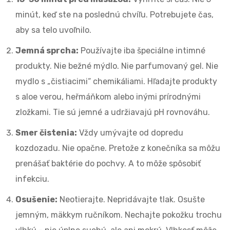
minút, keď ste na poslednú chvíľu. Potrebujete čas,
aby sa telo uvoľnilo.
Jemná sprcha:
Používajte iba špeciálne intimné
produkty. Nie bežné mýdlo. Nie parfumovaný gel. Nie
mydlo s „čistiacimi“ chemikáliami. Hľadajte produkty
s aloe verou, heřmáňkom alebo inými prírodnými
zložkami. Tie sú jemné a udržiavajú pH rovnováhu.
Smer čistenia:
Vždy umývajte od dopredu
kozdozadu. Nie opačne. Pretože z konečníka sa môžu
prenášať baktérie do pochvy. A to môže spôsobiť
infekciu.
Osušenie:
Neotierajte. Nepridávajte tlak. Osušte
jemným, mäkkym ručníkom. Nechajte pokožku trochu