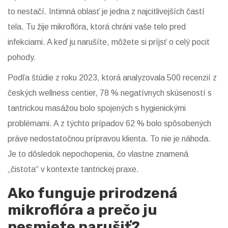
to nestačí. Intimná oblasť je jedna z najcitlivejších častí
tela. Tu žije mikroflóra, ktorá chráni vaše telo pred
infekciami. A keď ju narušíte, môžete si príjsť o celý pocit
pohody.
Podľa štúdie z roku 2023, ktorá analyzovala 500 recenzií z
českých wellness centier, 78 % negatívnych skúseností s
tantrickou masážou bolo spojených s hygienickými
problémami. A z týchto prípadov 62 % bolo spôsobených
práve nedostatočnou prípravou klienta. To nie je náhoda.
Je to dôsledok nepochopenia, čo vlastne znamená
„čistota“ v kontexte tantrickej praxe.
Ako funguje prirodzená
mikroflóra a prečo ju
nesmiete narušiť?