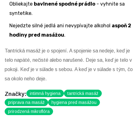
Obliekajte
bavlnené spodné prádlo
- vyhnite sa
syntetike.
Nejedzte silné jedlá ani nevypívajte alkohol
aspoň 2
hodiny pred masážou
.
Tantrická masáž je o spojení. A spojenie sa nedeje, keď je
telo napäté, nečisté alebo narušené. Deje sa, keď je telo v
pokoji. Keď je v súlade s sebou. A keď je v súlade s tým, čo
sa okolo neho deje.
Značky:
intimná hygiena
tantrická masáž
priprava na masáž
hygiena pred masážou
prirodzená mikroflóra