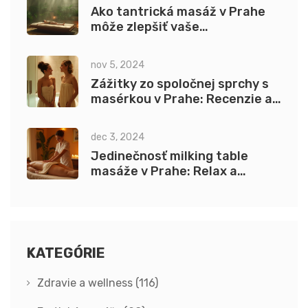
Ako tantrická masáž v Prahe
môže zlepšiť vaše
sebavedomie
nov 5, 2024
Zážitky zo spoločnej sprchy s
masérkou v Prahe: Recenzie a
rady pre nováčikov
dec 3, 2024
Jedinečnosť milking table
masáže v Prahe: Relax a
regenerácia
KATEGÓRIE
Zdravie a wellness
(116)