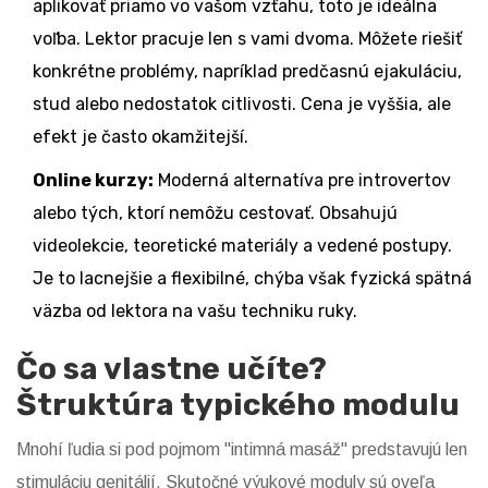
aplikovať priamo vo vašom vzťahu, toto je ideálna
voľba. Lektor pracuje len s vami dvoma. Môžete riešiť
konkrétne problémy, napríklad predčasnú ejakuláciu,
stud alebo nedostatok citlivosti. Cena je vyššia, ale
efekt je často okamžitejší.
Online kurzy:
Moderná alternatíva pre introvertov
alebo tých, ktorí nemôžu cestovať. Obsahujú
videolekcie, teoretické materiály a vedené postupy.
Je to lacnejšie a flexibilné, chýba však fyzická spätná
väzba od lektora na vašu techniku ruky.
Čo sa vlastne učíte?
Štruktúra typického modulu
Mnohí ľudia si pod pojmom "intimná masáž" predstavujú len
stimuláciu genitálií. Skutočné výukové moduly sú oveľa