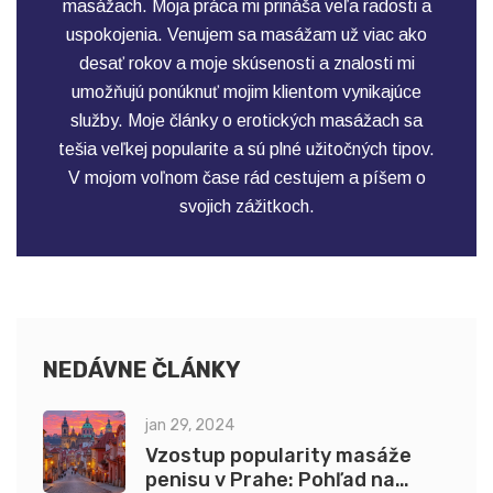
masážach. Moja práca mi prináša veľa radosti a
uspokojenia. Venujem sa masážam už viac ako
desať rokov a moje skúsenosti a znalosti mi
umožňujú ponúknuť mojim klientom vynikajúce
služby. Moje články o erotických masážach sa
tešia veľkej popularite a sú plné užitočných tipov.
V mojom voľnom čase rád cestujem a píšem o
svojich zážitkoch.
NEDÁVNE ČLÁNKY
jan 29, 2024
Vzostup popularity masáže
penisu v Prahe: Pohľad na