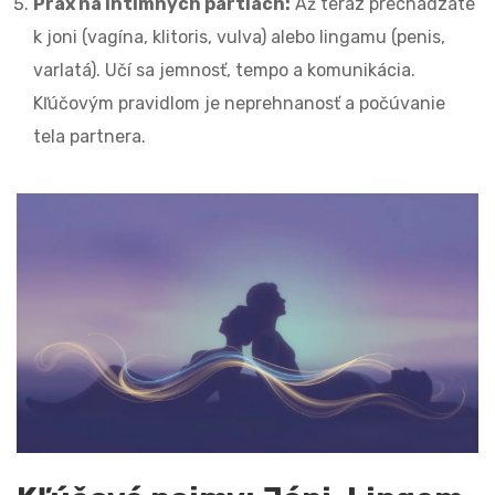
Prax na intimných partiách:
Až teraz prechádzate
k joni (vagína, klitoris, vulva) alebo lingamu (penis,
varlatá). Učí sa jemnosť, tempo a komunikácia.
Kľúčovým pravidlom je neprehnanosť a počúvanie
tela partnera.