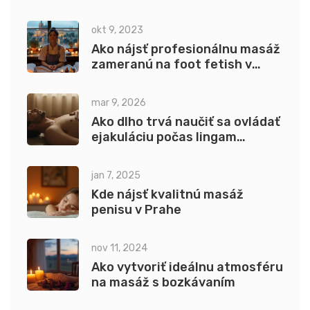
trend
okt 9, 2023
Ako nájsť profesionálnu masáž
zameranú na foot fetish v
Prahe
mar 9, 2026
Ako dlho trvá naučiť sa ovládať
ejakuláciu počas lingam
masáže?
jan 7, 2025
Kde nájsť kvalitnú masáž
penisu v Prahe
nov 11, 2024
Ako vytvoriť ideálnu atmosféru
na masáž s bozkávaním