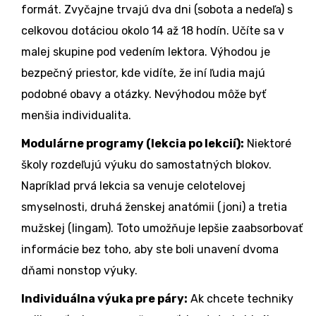
formát. Zvyčajne trvajú dva dni (sobota a nedeľa) s
celkovou dotáciou okolo 14 až 18 hodín. Učíte sa v
malej skupine pod vedením lektora. Výhodou je
bezpečný priestor, kde vidíte, že iní ľudia majú
podobné obavy a otázky. Nevýhodou môže byť
menšia individualita.
Modulárne programy (lekcia po lekcií):
Niektoré
školy rozdeľujú výuku do samostatných blokov.
Napríklad prvá lekcia sa venuje celotelovej
smyselnosti, druhá ženskej anatómii (joni) a tretia
mužskej (lingam). Toto umožňuje lepšie zaabsorbovať
informácie bez toho, aby ste boli unavení dvoma
dňami nonstop výuky.
Individuálna výuka pre páry:
Ak chcete techniky