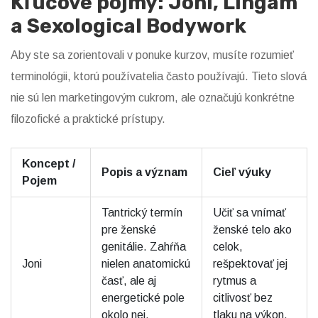
Kľúčové pojmy: Jóni, Lingam
a Sexological Bodywork
Aby ste sa zorientovali v ponuke kurzov, musíte rozumieť
terminológii, ktorú používatelia často používajú. Tieto slová
nie sú len marketingovým cukrom, ale označujú konkrétne
filozofické a praktické prístupy.
Koncept /
Popis a význam
Cieľ výuky
Pojem
Tantrický termín
Učiť sa vnímať
pre ženské
ženské telo ako
genitálie. Zahŕňa
celok,
Joni
nielen anatomickú
rešpektovať jej
časť, ale aj
rytmus a
energetické pole
citlivosť bez
okolo nej.
tlaku na výkon.