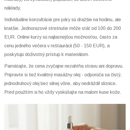
náklady.
Individuálne konzultácie pre páry sú dražšie na hodinu, ale
kratšie. Jednorazové stretnutie môže stáť od 100 do 200
EUR. Online kurzy sú najlacnejšou možnosťou, často za
cenu jedného večera v reštaurácii (50 - 150 EUR), a
poskytujú doživotný prístup k materiálom.
Pamätajte, že cena zvyčajne nezahŕňa stravu ani dopravu.
Pripravte si tiež kvalitný masážny olej - odporúča sa čistý,
jednodruhový olej bez silnej vône, aby nedráždil sliznice.
Pred použitím si ho vždy vyskúšajte na malom kuse kože.