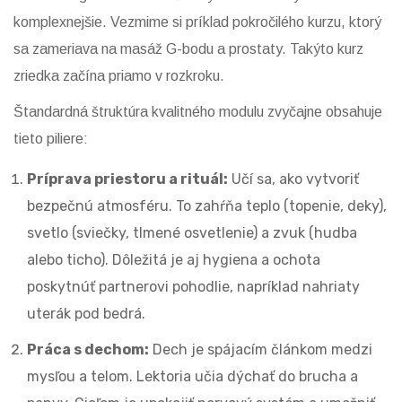
komplexnejšie. Vezmime si príklad pokročilého kurzu, ktorý
sa zameriava na masáž G-bodu a prostaty. Takýto kurz
zriedka začína priamo v rozkroku.
Štandardná štruktúra kvalitného modulu zvyčajne obsahuje
tieto pilierе:
Príprava priestoru a rituál:
Učí sa, ako vytvoriť
bezpečnú atmosféru. To zahŕňa teplo (topenie, deky),
svetlo (sviečky, tlmené osvetlenie) a zvuk (hudba
alebo ticho). Dôležitá je aj hygiena a ochota
poskytnúť partnerovi pohodlie, napríklad nahriaty
uterák pod bedrá.
Práca s dechom:
Dech je spájacím článkom medzi
mysľou a telom. Lektoria učia dýchať do brucha a