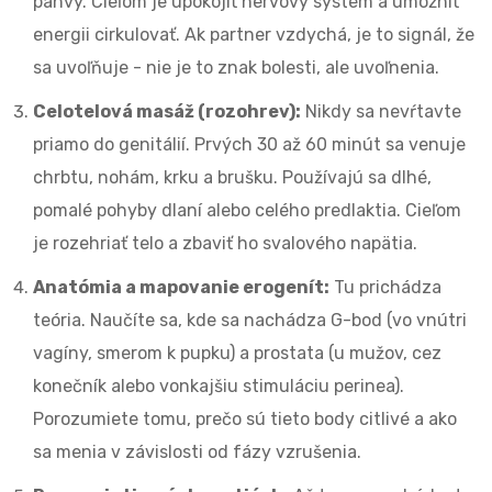
panvy. Cieľom je upokojiť nervový systém a umožniť
energii cirkulovať. Ak partner vzdychá, je to signál, že
sa uvoľňuje - nie je to znak bolesti, ale uvoľnenia.
Celotelová masáž (rozohrev):
Nikdy sa nevŕtavte
priamo do genitálií. Prvých 30 až 60 minút sa venuje
chrbtu, nohám, krku a brušku. Používajú sa dlhé,
pomalé pohyby dlaní alebo celého predlaktia. Cieľom
je rozehriať telo a zbaviť ho svalového napätia.
Anatómia a mapovanie erogenít:
Tu prichádza
teória. Naučíte sa, kde sa nachádza G-bod (vo vnútri
vagíny, smerom k pupku) a prostata (u mužov, cez
konečník alebo vonkajšiu stimuláciu perinea).
Porozumiete tomu, prečo sú tieto body citlivé a ako
sa menia v závislosti od fázy vzrušenia.