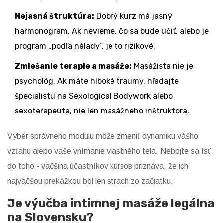
Nejasná štruktúra:
Dobrý kurz má jasný
harmonogram. Ak nevieme, čo sa bude učiť, alebo je
program „podľa nálady“, je to rizikové.
Zmiešanie terapie a masáže:
Masážista nie je
psychológ. Ak máte hlboké traumy, hľadajte
špecialistu na Sexological Bodywork alebo
sexoterapeuta, nie len masážneho inštruktora.
Výber správneho modulu môže zmeniť dynamiku vášho
vzťahu alebo vaše vnímanie vlastného tela. Nebojte sa ísť
do toho - väčšina účastníkov kurзов priznáva, že ich
najväčšou prekážkou bol len strach zo začiatku.
Je výučba intimnej masáže legálna
na Slovensku?