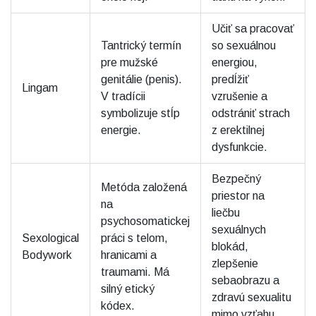
Učiť sa pracovať
Tantrický termín
so sexuálnou
pre mužské
energiou,
genitálie (penis).
predĺžiť
Lingam
V tradícii
vzrušenie a
symbolizuje stĺp
odstrániť strach
energie.
z erektilnej
dysfunkcie.
Bezpečný
Metóda založená
priestor na
na
liečbu
psychosomatickej
sexuálnych
Sexological
práci s telom,
blokád,
Bodywork
hranicami a
zlepšenie
traumami. Má
sebaobrazu a
silný etický
zdravú sexualitu
kódex.
mimo vzťahu.