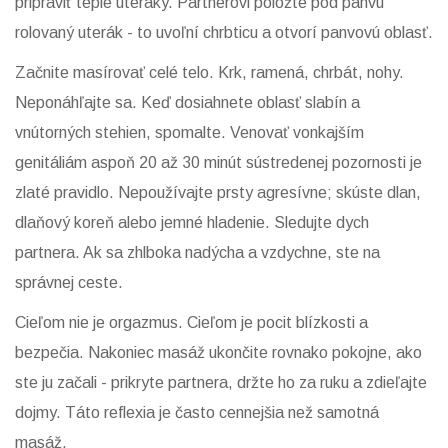
pripraviť teplé uteráky. Partnerovi položte pod panvu
rolovaný uterák - to uvoľní chrbticu a otvorí panvovú oblasť.
Začnite masírovať celé telo. Krk, ramená, chrbát, nohy.
Neponáhľajte sa. Keď dosiahnete oblasť slabín a
vnútorných stehien, spomalte. Venovať vonkajším
genitáliám aspoň 20 až 30 minút sústredenej pozornosti je
zlaté pravidlo. Nepoužívajte prsty agresívne; skúste dlan,
dlaňový koreň alebo jemné hladenie. Sledujte dych
partnera. Ak sa zhlboka nadýcha a vzdychne, ste na
správnej ceste.
Cieľom nie je orgazmus. Cieľom je pocit blízkosti a
bezpečia. Nakoniec masáž ukončite rovnako pokojne, ako
ste ju začali - prikryte partnera, držte ho za ruku a zdieľajte
dojmy. Táto reflexia je často cennejšia než samotná
masáž.