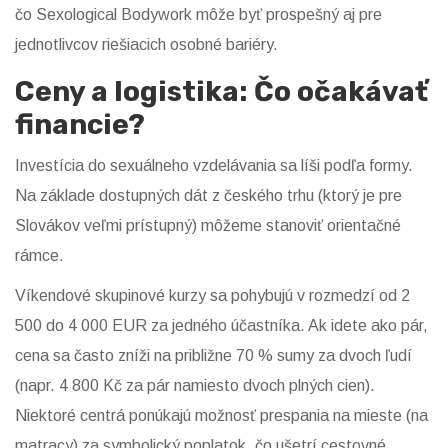
čo Sexological Bodywork môže byť prospešný aj pre
jednotlivcov riešiacich osobné bariéry.
Ceny a logistika: Čo očakávať
financie?
Investícia do sexuálneho vzdelávania sa líši podľa formy.
Na základe dostupných dát z českého trhu (ktorý je pre
Slovákov veľmi prístupný) môžeme stanoviť orientačné
rámce.
Víkendové skupinové kurzy sa pohybujú v rozmedzí od 2
500 do 4 000 EUR za jedného účastníka. Ak idete ako pár,
cena sa často zníži na približne 70 % sumy za dvoch ľudí
(napr. 4 800 Kč za pár namiesto dvoch plných cien).
Niektoré centrá ponúkajú možnosť prespania na mieste (na
matracy) za symbolický poplatok, čo ušetrí cestovné