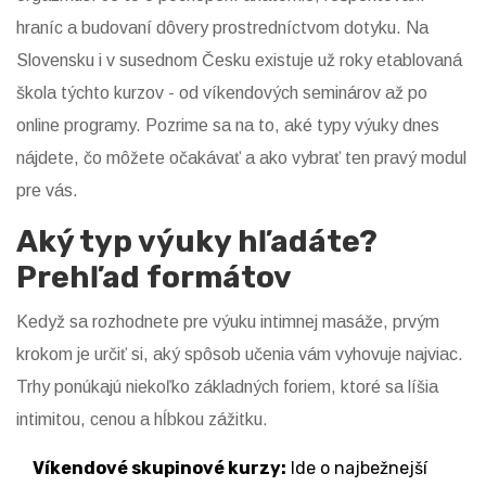
hraníc a budovaní dôvery prostredníctvom dotyku. Na
Slovensku i v susednom Česku existuje už roky etablovaná
škola týchto kurzov - od víkendových seminárov až po
online programy. Pozrime sa na to, aké typy výuky dnes
nájdete, čo môžete očakávať a ako vybrať ten pravý modul
pre vás.
Aký typ výuky hľadáte?
Prehľad formátov
Kedyž sa rozhodnete pre výuku intimnej masáže, prvým
krokom je určiť si, aký spôsob učenia vám vyhovuje najviac.
Trhy ponúkajú niekoľko základných foriem, ktoré sa líšia
intimitou, cenou a hĺbkou zážitku.
Víkendové skupinové kurzy:
Ide o najbežnejší