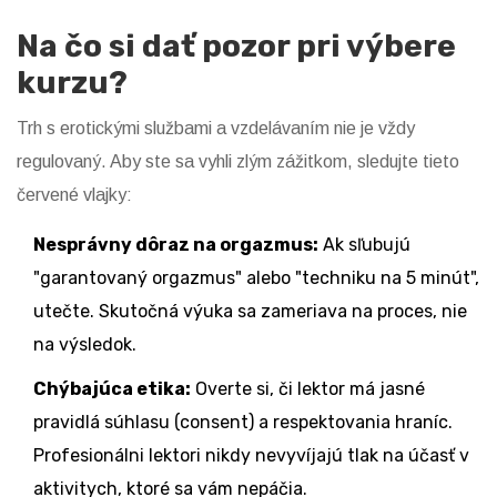
Na čo si dať pozor pri výbere
kurzu?
Trh s erotickými službami a vzdelávaním nie je vždy
regulovaný. Aby ste sa vyhli zlým zážitkom, sledujte tieto
červené vlajky:
Nesprávny dôraz na orgazmus:
Ak sľubujú
"garantovaný orgazmus" alebo "techniku na 5 minút",
utečte. Skutočná výuka sa zameriava na proces, nie
na výsledok.
Chýbajúca etika:
Overte si, či lektor má jasné
pravidlá súhlasu (consent) a respektovania hraníc.
Profesionálni lektori nikdy nevyvíjajú tlak na účasť v
aktivitych, ktoré sa vám nepáčia.