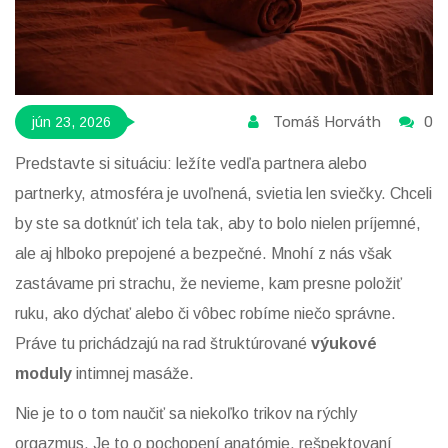
Tomáš Horváth
0
jún 23, 2026
Predstavte si situáciu: ležíte vedľa partnera alebo
partnerky, atmosféra je uvoľnená, svietia len sviečky. Chceli
by ste sa dotknúť ich tela tak, aby to bolo nielen príjemné,
ale aj hlboko prepojené a bezpečné. Mnohí z nás však
zastávame pri strachu, že nevieme, kam presne položiť
ruku, ako dýchať alebo či vôbec robíme niečo správne.
Práve tu prichádzajú na rad štruktúrované
výukové
moduly
intimnej masáže.
Nie je to o tom naučiť sa niekoľko trikov na rýchly
orgazmus. Je to o pochopení anatómie, rešpektovaní