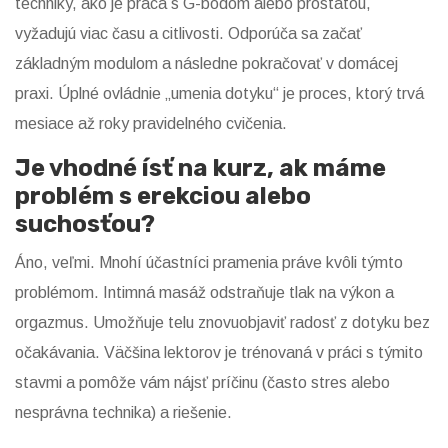
techniky, ako je práca s G-bodom alebo prostatou,
vyžadujú viac času a citlivosti. Odporúča sa začať
základným modulom a následne pokračovať v domácej
praxi. Úplné ovládnie „umenia dotyku“ je proces, ktorý trvá
mesiace až roky pravidelného cvičenia.
Je vhodné ísť na kurz, ak máme
problém s erekciou alebo
suchosťou?
Áno, veľmi. Mnohí účastníci pramenia práve kvôli týmto
problémom. Intimná masáž odstraňuje tlak na výkon a
orgazmus. Umožňuje telu znovuobjaviť radosť z dotyku bez
očakávania. Väčšina lektorov je trénovaná v práci s týmito
stavmi a pomôže vám nájsť príčinu (často stres alebo
nesprávna technika) a riešenie.