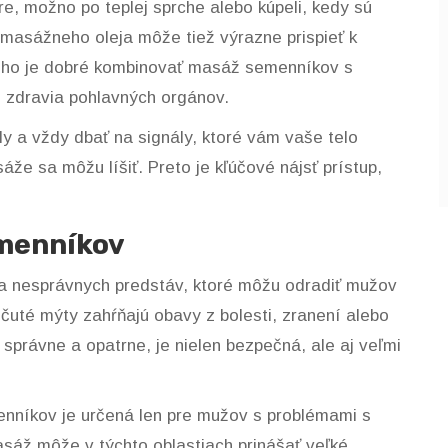
e, možno po teplej sprche alebo kúpeli, kedy sú
 masážneho oleja môže tiež výrazne prispieť k
toho je dobré kombinovať masáž semenníkov s
o zdravia pohlavných orgánov.
ily a vždy dbať na signály, ktoré vám vaše telo
áže sa môžu líšiť. Preto je kľúčové nájsť prístup,
emenníkov
a nesprávnych predstáv, ktoré môžu odradiť mužov
očuté mýty zahŕňajú obavy z bolesti, zranení alebo
právne a opatrne, je nielen bezpečná, ale aj veľmi
nníkov je určená len pre mužov s problémami s
sáž môže v týchto oblastiach prinášať veľké