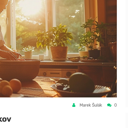
Marek Šulák
0
kov