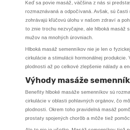
Keď sa povie masáž, väčšina z nás si predstav
rozmaznávaná a odpočívaná. Avšak, sú časti n
zohrávajú kľúčovú úlohu v našom zdraví a po
to znie trochu nezvyčajne, ale hlboká masáž s
mužov na mnohých úrovniach.
Hlboká masáž semenníkov nie je len o fyzickej
cirkulácie a stimulácii hormonálnej produkcie
plodnosti až po celkové zlepšenie nálady a en
Výhody masáže semenníko
Benefity hlboké masáže semenníkov sú rozman
cirkulácie v oblasti pohlavných orgánov, čo môž
plodnosti. Okrem toho pravidelná masáž pom
prostaty spojených chorôb a môže tiež pomôcť v
Ale to nie je všetko. Masáž semenníkov tiež p