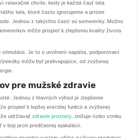
í relaxačné chvíle, kedy je každá časť tela
ášho tela, ktoré často ignorujeme a pritom
hode. Jednou z takýchto častí sú semenníky. Možno
emenníkov môže prispieť k zlepšeniu kvality života
 stimulácii. Je to o uvoľnení napätia, podporovaní
. Výsledky môžu byť prekvapujúce, od zvýšenej
ergie.
v pre mužské zdravie
ité. Jednou z hlavných výhod je zlepšenie
e prispieť k lepšej erectilej funkcii a zvýšenej
ôže udržiavať
zdravie prostaty
, znižuje riziko vzniku
 boji proti predčasnej ejakulácii.
osilňuje imunitný systém vďaka zvýšeniu produkcie