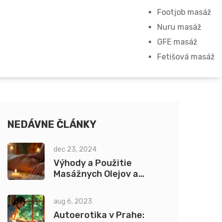
Footjob masáž
Nuru masáž
GFE masáž
Fetišová masáž
NEDÁVNE ČLÁNKY
dec 23, 2024
Výhody a Použitie
Masážnych Olejov a
Sviečok pre Športovcov
aug 6, 2023
Autoerotika v Prahe: