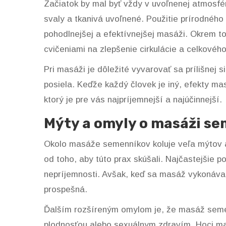
Začiatok by mal byť vždy v uvoľnenej atmosfér
svaly a tkanivá uvoľnené. Použitie prírodného
pohodlnejšej a efektívnejšej masáži. Okrem 
cvičeniami na zlepšenie cirkulácie a celkovéh
Pri masáži je dôležité vyvarovať sa prílišnej s
posiela. Keďže každý človek je iný, efekty mas
ktorý je pre vás najpríjemnejší a najúčinnejší.
Mýty a omyly o masáži s
Okolo masáže semenníkov koluje veľa mýtov 
od toho, aby túto prax skúšali. Najčastejšie p
nepríjemnosti. Avšak, keď sa masáž vykonáva s
prospešná.
Ďalším rozšíreným omylom je, že masáž seme
plodnosťou alebo sexuálnym zdravím. Hoci ma