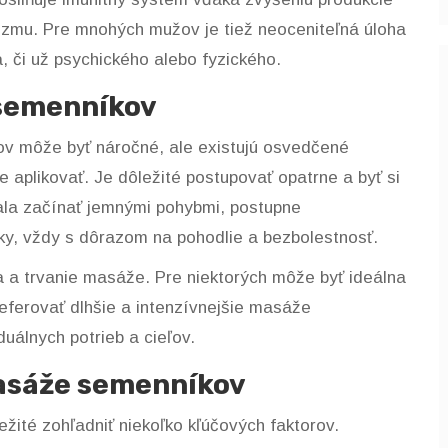
nizmu. Pre mnohých mužov je tiež neoceniteľná úloha
, či už psychického alebo fyzického.
 semenníkov
v môže byť náročné, ale existujú osvedčené
e aplikovať. Je dôležité postupovať opatrne a byť si
ala začínať jemnými pohybmi, postupne
iky, vždy s dôrazom na pohodlie a bezbolestnosť.
a a trvanie masáže. Pre niektorých môže byť ideálna
eferovať dlhšie a intenzívnejšie masáže
duálnych potrieb a cieľov.
masáže semenníkov
ežité zohľadniť niekoľko kľúčových faktorov.