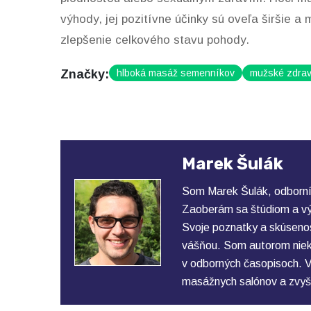
výhody, jej pozitívne účinky sú oveľa širšie 
zlepšenie celkového stavu pohody.
Značky:
hlboká masáž semenníkov
mužské zdrav
Marek Šulák
Som Marek Šulák, odborní
Zaoberám sa štúdiom a vý
Svoje poznatky a skúsenos
vášňou. Som autorom nieko
v odborných časopisoch. V
masážnych salónov a zvyš