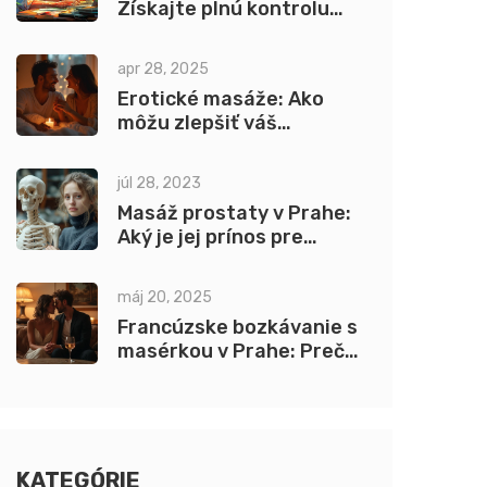
Získajte plnú kontrolu
nad svojím telom
apr 28, 2025
Erotické masáže: Ako
môžu zlepšiť váš
sexuálny život
júl 28, 2023
Masáž prostaty v Prahe:
Aký je jej prínos pre
zdravie mužov?
máj 20, 2025
Francúzske bozkávanie s
masérkou v Prahe: Prečo
láka toľko ľudí?
KATEGÓRIE