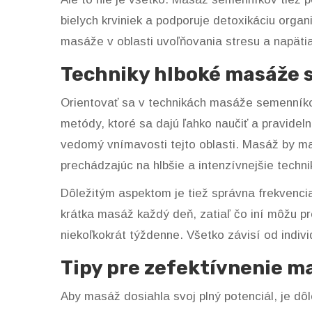
bielych krviniek a podporuje detoxikáciu orga
masáže v oblasti uvoľňovania stresu a napätia
Techniky hlboké masáže
Orientovať sa v technikách masáže semenníko
metódy, ktoré sa dajú ľahko naučiť a pravideln
vedomý vnímavosti tejto oblasti. Masáž by m
prechádzajúc na hlbšie a intenzívnejšie techn
Dôležitým aspektom je tiež správna frekvenci
krátka masáž každý deň, zatiaľ čo iní môžu pr
niekoľkokrát týždenne. Všetko závisí od indivi
Tipy pre zefektívnenie 
Aby masáž dosiahla svoj plný potenciál, je dôl