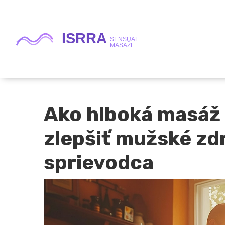
Ako hlboká masáž
zlepšiť mužské zd
sprievodca