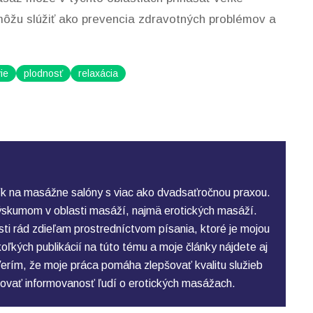
a môžu slúžiť ako prevencia zdravotných problémov a
ie
plodnosť
relaxácia
k na masážne salóny s viac ako dvadsaťročnou praxou.
skumom v oblasti masáží, najmä erotických masáží.
ti rád zdieľam prostredníctvom písania, ktoré je mojou
ľkých publikácií na túto tému a moje články nájdete aj
erím, že moje práca pomáha zlepšovať kvalitu služieb
ovať informovanosť ľudí o erotických masážach.