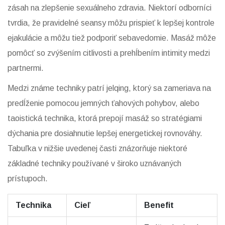
zásah na zlepšenie sexuálneho zdravia. Niektorí odborníci
tvrdia, že pravidelné seansy môžu prispieť k lepšej kontrole
ejakulácie a môžu tiež podporiť sebavedomie. Masáž môže
pomôcť so zvýšením citlivosti a prehĺbením intimity medzi
partnermi.
Medzi známe techniky patrí jelqing, ktorý sa zameriava na
predĺženie pomocou jemných ťahových pohybov, alebo
taoistická technika, ktorá prepojí masáž so stratégiami
dýchania pre dosiahnutie lepšej energetickej rovnováhy.
Tabuľka v nižšie uvedenej časti znázorňuje niektoré
základné techniky používané v široko uznávaných
prístupoch.
Technika
Cieľ
Benefit