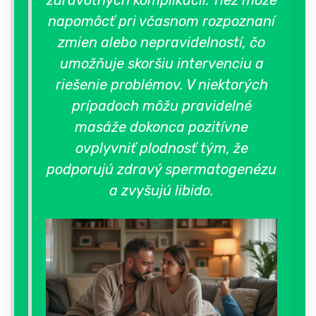
zdravotných komplikácií. Tiež môže
napomôcť pri včasnom rozpoznaní
zmien alebo nepravidelností, čo
umožňuje skoršiu intervenciu a
riešenie problémov. V niektorých
prípadoch môžu pravidelné
masáže dokonca pozitívne
ovplyvniť plodnosť tým, že
podporujú zdravý spermatogenézu
a zvyšujú libido.