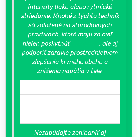
intenzity tlaku alebo rytmické
striedanie. Mnohé z týchto techník
sú založené na starodávnych
praktikách, ktoré majú za cieľ
nielen poskytnúť
potešenie
, ale aj
podporiť zdravie prostredníctvom
zlepšenia krvného obehu a
zníženia napätia v tele.
Technika
Účinok
Krúženie
Zvyšuje citlivosť
Zmena tlaku
Podporuje cirkuláciu
Nezabúdajte zohľadniť aj