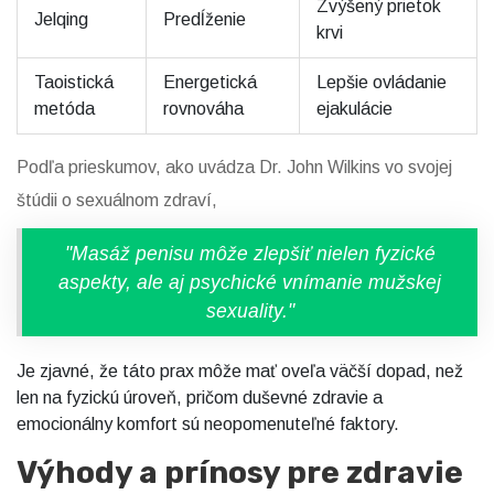
Zvýšený prietok
Jelqing
Predĺženie
krvi
Taoistická
Energetická
Lepšie ovládanie
metóda
rovnováha
ejakulácie
Podľa prieskumov, ako uvádza Dr. John Wilkins vo svojej
štúdii o sexuálnom zdraví,
"Masáž penisu môže zlepšiť nielen fyzické
aspekty, ale aj psychické vnímanie mužskej
sexuality."
Je zjavné, že táto prax môže mať oveľa väčší dopad, než
len na fyzickú úroveň, pričom duševné zdravie a
emocionálny komfort sú neopomenuteľné faktory.
Výhody a prínosy pre zdravie