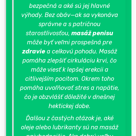
bezpečná a aké sú jej hlavné
výhody. Bez obáv—ak sa vykonáva
správne a s patričnou
starostlivosťou,
masáž penisu
môže byť veľmi prospešná pre
zdravie
a celkovú pohodu. Masáž
pomáha zlepšiť cirkuláciu krvi, čo
môže viesť k lepšej erekcii a
citlivejším pocitom. Okrem toho
pomáha uvoľňovať stres a napätie,
čo je obzvlášť dôležité v dnešnej
hektickej dobe.
Ďalšou z častých otázok je, aké
oleje alebo lubrikanty sú na masáž