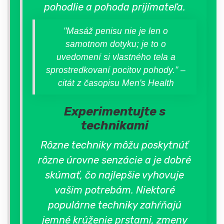
pohodlie a pohoda prijímateľa.
"Masáž penisu nie je len o
samotnom dotyku; je to o
uvedomení si vlastného tela a
sprostredkovaní pocitov pohody." –
citát z časopisu Men's Health
Experimentujte s
technikami
Rôzne techniky môžu poskytnúť
rôzne úrovne senzácie a je dobré
skúmať, čo najlepšie vyhovuje
vašim potrebám. Niektoré
populárne techniky zahŕňajú
jemné krúženie prstami, zmeny