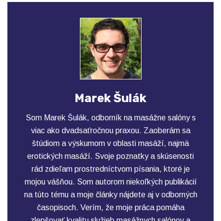
Marek Šulák
Som Marek Šulák, odborník na masážne salóny s
viac ako dvadsaťročnou praxou. Zaoberám sa
štúdiom a výskumom v oblasti masáží, najmä
erotických masáží. Svoje poznatky a skúsenosti
rád zdieľam prostredníctvom písania, ktoré je
mojou vášňou. Som autorom niekoľkých publikácií
na túto tému a moje články nájdete aj v odborných
časopisoch. Verím, že moje práca pomáha
zlepšovať kvalitu služieb masážnych salónov a