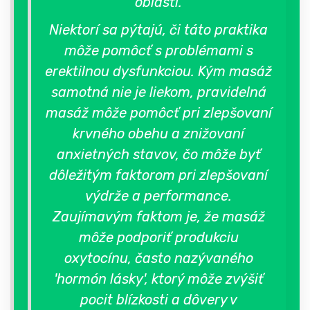
oblasti.
Niektorí sa pýtajú, či táto praktika
môže pomôcť s problémami s
erektilnou dysfunkciou. Kým masáž
samotná nie je liekom, pravidelná
masáž môže pomôcť pri zlepšovaní
krvného obehu a znižovaní
anxietných stavov, čo môže byť
dôležitým faktorom pri zlepšovaní
výdrže a performance.
Zaujímavým faktom je, že masáž
môže podporiť produkciu
oxytocínu, často nazývaného
'hormón lásky', ktorý môže zvýšiť
pocit blízkosti a dôvery v