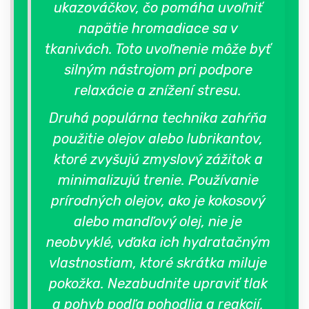
ukazováčkov, čo pomáha uvoľniť
napätie hromadiace sa v
tkanivách. Toto uvoľnenie môže byť
silným nástrojom pri podpore
relaxácie a znížení stresu.
Druhá populárna technika zahŕňa
použitie olejov alebo lubrikantov,
ktoré zvyšujú zmyslový zážitok a
minimalizujú trenie. Používanie
prírodných olejov, ako je kokosový
alebo mandľový olej, nie je
neobvyklé, vďaka ich hydratačným
vlastnostiam, ktoré skrátka miluje
pokožka. Nezabudnite upraviť tlak
a pohyb podľa pohodlia a reakcií,