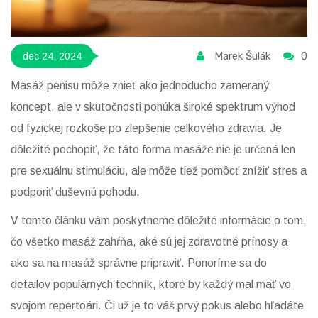
Marek Šulák
0
dec 24, 2024
Masáž penisu môže znieť ako jednoducho zameraný
koncept, ale v skutočnosti ponúka široké spektrum výhod
od fyzickej rozkoše po zlepšenie celkového zdravia. Je
dôležité pochopiť, že táto forma masáže nie je určená len
pre sexuálnu stimuláciu, ale môže tiež pomôcť znížiť stres a
podporiť duševnú pohodu.
V tomto článku vám poskytneme dôležité informácie o tom,
čo všetko masáž zahŕňa, aké sú jej zdravotné prínosy a
ako sa na masáž správne pripraviť. Ponoríme sa do
detailov populárnych techník, ktoré by každý mal mať vo
svojom repertoári. Či už je to váš prvý pokus alebo hľadáte