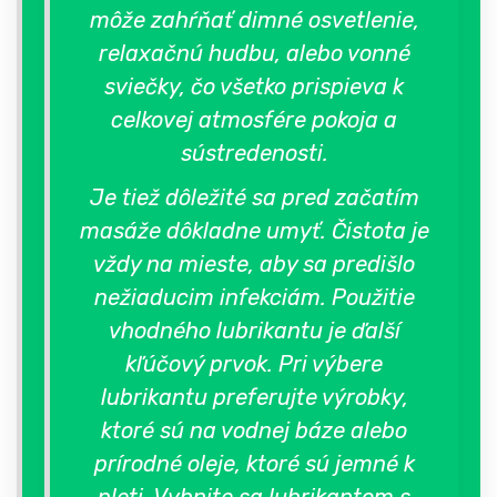
môže zahŕňať dimné osvetlenie,
relaxačnú hudbu, alebo vonné
sviečky, čo všetko prispieva k
celkovej atmosfére pokoja a
sústredenosti.
Je tiež dôležité sa pred začatím
masáže dôkladne umyť. Čistota je
vždy na mieste, aby sa predišlo
nežiaducim infekciám. Použitie
vhodného lubrikantu je ďalší
kľúčový prvok. Pri výbere
lubrikantu preferujte výrobky,
ktoré sú na vodnej báze alebo
prírodné oleje, ktoré sú jemné k
pleti. Vyhnite sa lubrikantom s