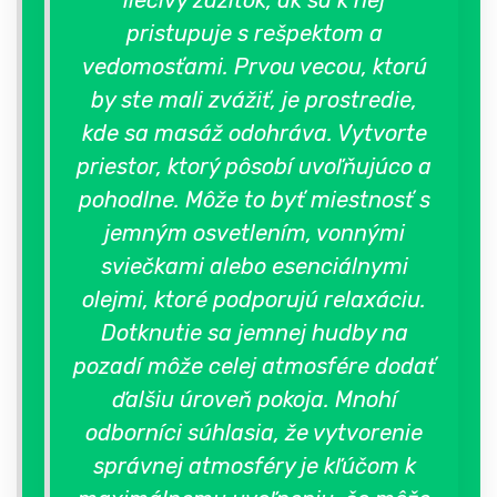
liečivý zážitok, ak sa k nej
pristupuje s rešpektom a
vedomosťami. Prvou vecou, ktorú
by ste mali zvážiť, je prostredie,
kde sa masáž odohráva. Vytvorte
priestor, ktorý pôsobí uvoľňujúco a
pohodlne. Môže to byť miestnosť s
jemným osvetlením, vonnými
sviečkami alebo esenciálnymi
olejmi, ktoré podporujú relaxáciu.
Dotknutie sa jemnej hudby na
pozadí môže celej atmosfére dodať
ďalšiu úroveň pokoja. Mnohí
odborníci súhlasia, že vytvorenie
správnej atmosféry je kľúčom k