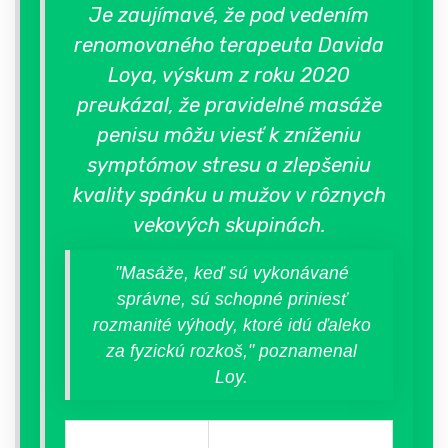
Je zaujímavé, že pod vedením
renomovaného terapeuta Davida
Loya, výskum z roku 2020
preukázal, že pravidelné masáže
penisu môžu viesť k zníženiu
symptómov stresu a zlepšeniu
kvality spánku u mužov v rôznych
vekových skupinách.
"Masáže, keď sú vykonávané
správne, sú schopné priniesť
rozmanité výhody, ktoré idú ďaleko
za fyzickú rozkoš," poznamenal
Loy.
Technika
Efekt