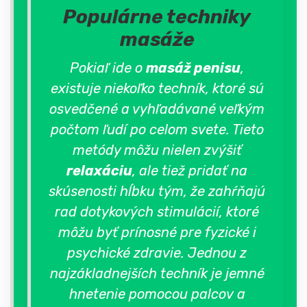
Populárne techniky
masáže
Pokiaľ ide o
masáž penisu
,
existuje niekoľko techník, ktoré sú
osvedčené a vyhľadávané veľkým
počtom ľudí po celom svete. Tieto
metódy môžu nielen zvýšiť
relaxáciu
, ale tiež pridať na
skúsenosti hĺbku tým, že zahŕňajú
rad dotykových stimulácií, ktoré
môžu byť prínosné pre fyzické i
psychické zdravie. Jednou z
najzákladnejších techník je jemné
hnetenie pomocou palcov a