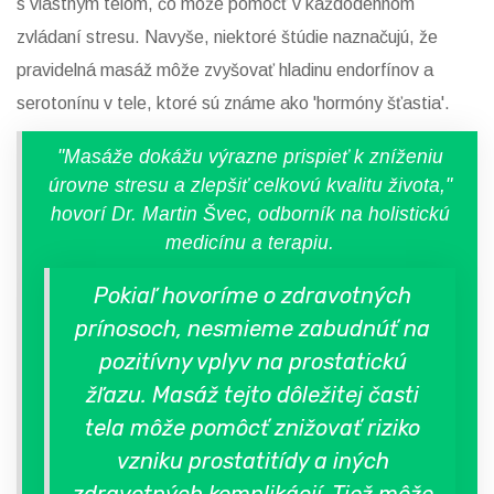
s vlastným telom, čo môže pomôcť v každodennom
zvládaní stresu. Navyše, niektoré štúdie naznačujú, že
pravidelná masáž môže zvyšovať hladinu endorfínov a
serotonínu v tele, ktoré sú známe ako 'hormóny šťastia'.
"Masáže dokážu výrazne prispieť k zníženiu
úrovne stresu a zlepšiť celkovú kvalitu života,"
hovorí Dr. Martin Švec, odborník na holistickú
medicínu a terapiu.
Pokiaľ hovoríme o zdravotných
prínosoch, nesmieme zabudnúť na
pozitívny vplyv na prostatickú
žľazu. Masáž tejto dôležitej časti
tela môže pomôcť znižovať riziko
vzniku prostatitídy a iných