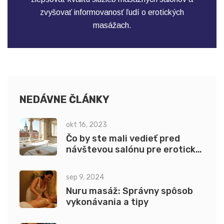
zvyšovať informovanosť ľudí o erotických
masážach.
NEDÁVNE ČLÁNKY
okt 16, 2023
Čo by ste mali vedieť pred
návštevou salónu pre erotickú
masáž v Prahe
sep 9, 2024
Nuru masáž: Správny spôsob
vykonávania a tipy