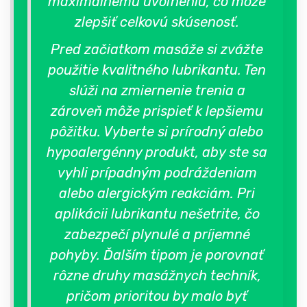
maximálnemu uvoľneniu, čo môže
zlepšiť celkovú skúsenosť.
Pred začiatkom masáže si zvážte
použitie kvalitného lubrikantu. Ten
slúži na zmiernenie trenia a
zároveň môže prispieť k lepšiemu
pôžitku. Vyberte si prírodný alebo
hypoalergénny produkt, aby ste sa
vyhli prípadným podráždeniam
alebo alergickým reakciám. Pri
aplikácii lubrikantu nešetrite, čo
zabezpečí plynulé a príjemné
pohyby. Ďalším tipom je porovnať
rôzne druhy masážnych techník,
pričom prioritou by malo byť