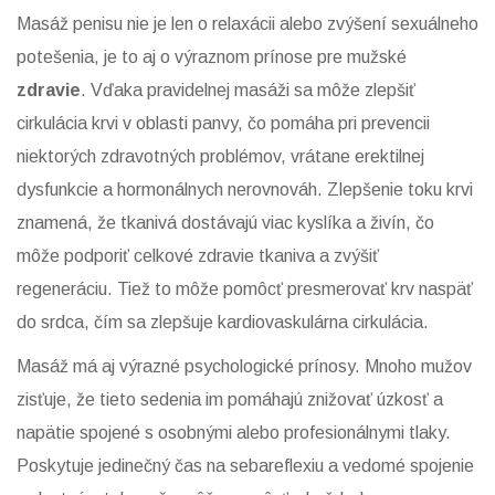
Masáž penisu nie je len o relaxácii alebo zvýšení sexuálneho
potešenia, je to aj o výraznom prínose pre mužské
zdravie
. Vďaka pravidelnej masáži sa môže zlepšiť
cirkulácia krvi v oblasti panvy, čo pomáha pri prevencii
niektorých zdravotných problémov, vrátane erektilnej
dysfunkcie a hormonálnych nerovnováh. Zlepšenie toku krvi
znamená, že tkanivá dostávajú viac kyslíka a živín, čo
môže podporiť celkové zdravie tkaniva a zvýšiť
regeneráciu. Tiež to môže pomôcť presmerovať krv naspäť
do srdca, čím sa zlepšuje kardiovaskulárna cirkulácia.
Masáž má aj výrazné psychologické prínosy. Mnoho mužov
zisťuje, že tieto sedenia im pomáhajú znižovať úzkosť a
napätie spojené s osobnými alebo profesionálnymi tlaky.
Poskytuje jedinečný čas na sebareflexiu a vedomé spojenie