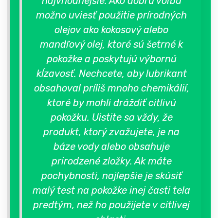
najvhodnejšie. Ako dobrú voľbu
možno uviesť použitie prírodných
olejov ako kokosový alebo
mandľový olej, ktoré sú šetrné k
pokožke a poskytujú výbornú
kĺzavosť. Nechcete, aby lubrikant
obsahoval príliš mnoho chemikálií,
ktoré by mohli dráždiť citlivú
pokožku. Uistite sa vždy, že
produkt, ktorý zvažujete, je na
báze vody alebo obsahuje
prirodzené zložky. Ak máte
pochybnosti, najlepšie je skúsiť
malý test na pokožke inej časti tela
predtým, než ho použijete v citlivej