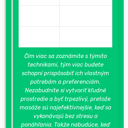
Kruhové
Zvyšujúci prietok
pohyby
krvi
Lubrikančná
Zvýšený zmyslový
masáž
zážitok
Čím viac sa zoznámite s týmito
technikami, tým viac budete
schopní prispôsobiť ich vlastným
potrebám a preferenciám.
Nezabudnite si vytvoriť kľudné
prostredie a byť trpezlivý, pretože
masáže sú najefektívnejšie, keď sa
vykonávajú bez stresu a
ponáhľania. Takže nabudúce, keď