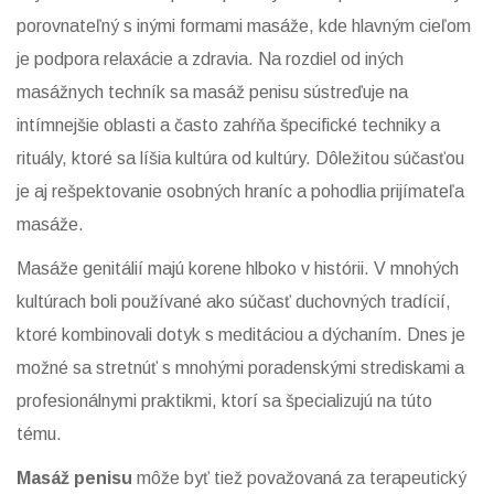
porovnateľný s inými formami masáže, kde hlavným cieľom
je podpora relaxácie a zdravia. Na rozdiel od iných
masážnych techník sa masáž penisu sústreďuje na
intímnejšie oblasti a často zahŕňa špecifické techniky a
rituály, ktoré sa líšia kultúra od kultúry. Dôležitou súčasťou
je aj rešpektovanie osobných hraníc a pohodlia prijímateľa
masáže.
Masáže genitálií majú korene hlboko v histórii. V mnohých
kultúrach boli používané ako súčasť duchovných tradícií,
ktoré kombinovali dotyk s meditáciou a dýchaním. Dnes je
možné sa stretnúť s mnohými poradenskými strediskami a
profesionálnymi praktikmi, ktorí sa špecializujú na túto
tému.
Masáž penisu
môže byť tiež považovaná za terapeutický