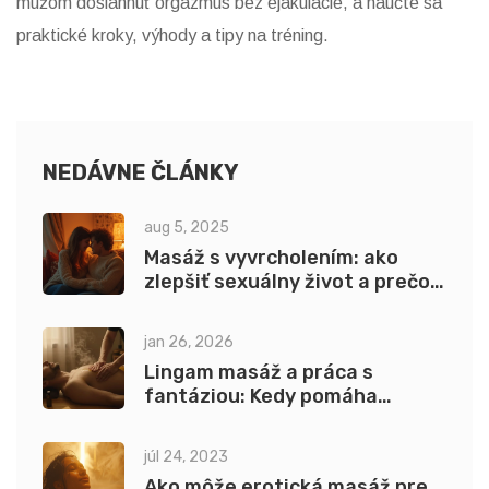
mužom dosiahnuť orgazmus bez ejakulácie, a naučte sa
praktické kroky, výhody a tipy na tréning.
NEDÁVNE ČLÁNKY
aug 5, 2025
Masáž s vyvrcholením: ako
zlepšiť sexuálny život a prečo
sa oplatí skúsiť
jan 26, 2026
Lingam masáž a práca s
fantáziou: Kedy pomáha
vizualizácia
júl 24, 2023
Ako môže erotická masáž pre