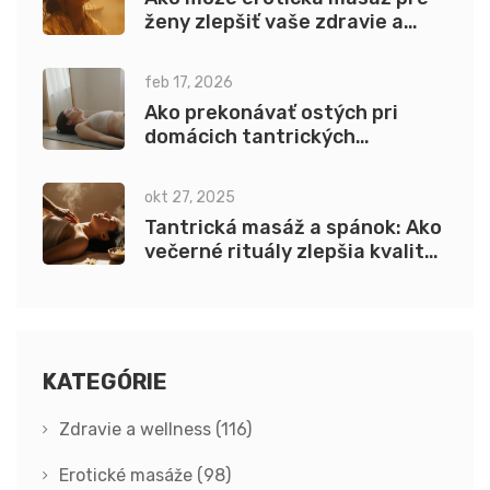
ženy zlepšiť vaše zdravie a
pohodu
feb 17, 2026
Ako prekonávať ostých pri
domácich tantrických
praxiach: praktický návod pre
začiatočníkov
okt 27, 2025
Tantrická masáž a spánok: Ako
večerné rituály zlepšia kvalitu
spánku
KATEGÓRIE
Zdravie a wellness
(116)
Erotické masáže
(98)