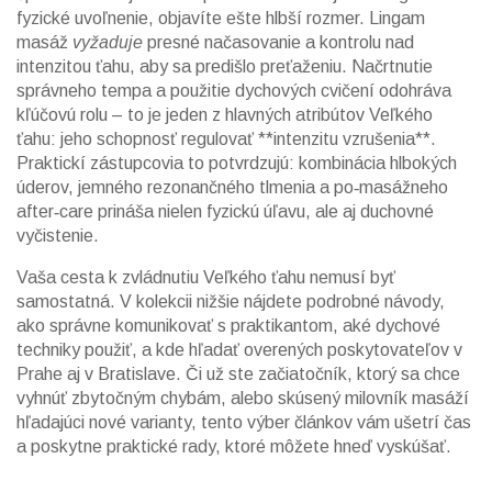
fyzické uvoľnenie
, objavíte ešte hlbší rozmer. Lingam
masáž
vyžaduje
presné načasovanie a kontrolu nad
intenzitou ťahu, aby sa predišlo preťaženiu. Načrtnutie
správneho tempa a použitie dychových cvičení odohráva
kľúčovú rolu – to je jeden z hlavných atribútov Veľkého
ťahu: jeho schopnosť regulovať **intenzitu vzrušenia**.
Praktickí zástupcovia to potvrdzujú: kombinácia hlbokých
úderov, jemného rezonančného tlmenia a po‑masážneho
after‑care prináša nielen fyzickú úľavu, ale aj duchovné
vyčistenie.
Vaša cesta k zvládnutiu Veľkého ťahu nemusí byť
samostatná. V kolekcii nižšie nájdete podrobné návody,
ako správne komunikovať s praktikantom, aké dychové
techniky použiť, a kde hľadať overených poskytovateľov v
Prahe aj v Bratislave. Či už ste začiatočník, ktorý sa chce
vyhnúť zbytočným chybám, alebo skúsený milovník masáží
hľadajúci nové varianty, tento výber článkov vám ušetrí čas
a poskytne praktické rady, ktoré môžete hneď vyskúšať.