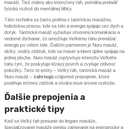
masáži
. Tiež známy ako
intenzívny ťah
, pomáha preladiť
fyzickú rozkoš do mentálnej hlbky.
Táto technika sa často prelína s
tantrickou masážou
,
holistickou praxou, kde sa telo a energia spájajú cez dych a
dotyk
. Tantrická masáž
vyžaduje
otvorenú komunikáciu a
vedomé dýchanie, čo umožňuje Veľkému ťahu prenášať
energiu po celom tele. Ďalším partnerom je
Nuru masáž
,
slizký, vodný zážitok, kde sa masér a klient úplne spájajú na
jednej ploche
. Nuru masáž
ovplyvňuje
intenzitu Veľkého
ťahu tým, že poskytuje klzavý povrch a zvyšuje citlivosť
pokožky. Tieto tri entity – Veľký ťah, tantrická masáž a
Nuru masáž –
zahrnujú
vzájomné prepojenie, ktoré
posilňuje intímny zážitok a otvára nové úrovne rozkoše.
Ďalšie prepojenia a
praktické tipy
Keď sa Veľký ťah presunie do
lingam masáže
,
špecializovanej masáže penisu zameranej na energetické a