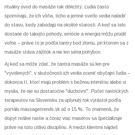
rituálny úvod do masáže tak dôležitý. Ľudia často
spomínajú, že ich vôňa, ticho a jemné svetlo vedia naladiť
do stavu, kedy zabúdajú na okolité starosti. A keď sa telo
dostane do takejto pohody, emócie a energia môžu prúdiť
voľne – práve to je podľa tantry bod zlomu, pri ktorom sa z
masáže stáva zážitok a nie len séria pohybov.
Aj keď sa môže zdať, že tantra masáže sú len pre
"vyvolených", v skutočnosti ich vedia oceniť obyčajní ľudia –
dokonca tí, ktorí majú problém s bežnou intimitou alebo si
myslia, že nie sú dostatočne "duchovní". Počet tantrických
terapeutov na Slovensku za uplynulý rok vyrástol podľa
portálu massagetrends.sk až o 15 %. To znamená, že
dopyt reálne rastie a čoraz viac masérov sa špecializuje
práve na túto citlivú disciplínu. A medzi klientmi nájdeš