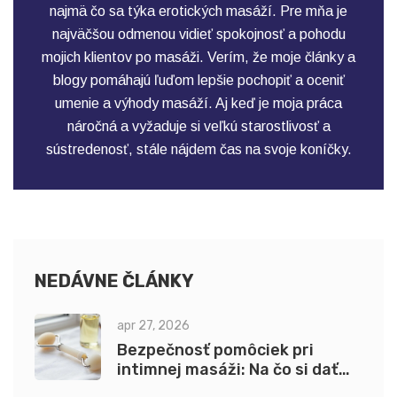
najmä čo sa týka erotických masáží. Pre mňa je
najväčšou odmenou vidieť spokojnosť a pohodu
mojich klientov po masáži. Verím, že moje články a
blogy pomáhajú ľuďom lepšie pochopiť a oceniť
umenie a výhody masáží. Aj keď je moja práca
náročná a vyžaduje si veľkú starostlivosť a
sústredenosť, stále nájdem čas na svoje koníčky.
NEDÁVNE ČLÁNKY
apr 27, 2026
Bezpečnosť pomôciek pri
intimnej masáži: Na čo si dať
pozor pri výbere