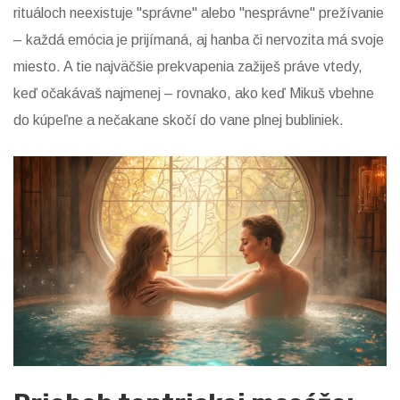
rituáloch neexistuje "správne" alebo "nesprávne" prežívanie
– každá emócia je prijímaná, aj hanba či nervozita má svoje
miesto. A tie najväčšie prekvapenia zažiješ práve vtedy,
keď očakávaš najmenej – rovnako, ako keď Mikuš vbehne
do kúpeľne a nečakane skočí do vane plnej bubliniek.