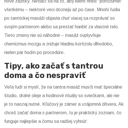
nové zážitky. Netlačí sa na to, aby klient hneď "porozumel"
všetkému – niektoré veci doznejú až po čase. Mnohí ľudia
po tantrickej masáži objavia chuť viacej sa rozprávať so
svojím partnerom alebo sa prestať hanbiť za vlastné telo.
Tieto zmeny nie sú náhodné – masáž ovplyvňuje
chemizmus mozgu a znižuje hladinu kortizolu dlhodobo,
nielen pár hodín po procedúre.
Tipy, ako začať s tantrou
doma a čo nespraviť
Veľa ľudí si myslí, že na tantra masáž musíš mať špeciálne
štúdio, drahé oleje a hodinové rituály so sviečkami, ale nie
je to naozaj nutné. Kľúčový je zámer a vzájomná dôvera. Ak
chceš začať doma s partnerom, tu je praktický zoznam, čo
funguje najlepšie a čomu sa radšej vyhnúť: