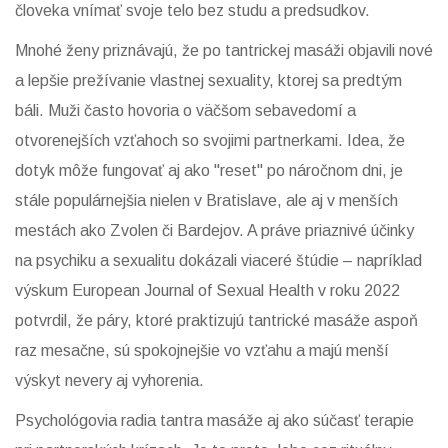
človeka vnímať svoje telo bez studu a predsudkov.
Mnohé ženy priznávajú, že po tantrickej masáži objavili nové
a lepšie prežívanie vlastnej sexuality, ktorej sa predtým
báli. Muži často hovoria o väčšom sebavedomí a
otvorenejších vzťahoch so svojimi partnerkami. Idea, že
dotyk môže fungovať aj ako "reset" po náročnom dni, je
stále populárnejšia nielen v Bratislave, ale aj v menších
mestách ako Zvolen či Bardejov. A práve priaznivé účinky
na psychiku a sexualitu dokázali viaceré štúdie – napríklad
výskum European Journal of Sexual Health v roku 2022
potvrdil, že páry, ktoré praktizujú tantrické masáže aspoň
raz mesačne, sú spokojnejšie vo vzťahu a majú menší
výskyt nevery aj vyhorenia.
Psychológovia radia tantra masáže aj ako súčasť terapie