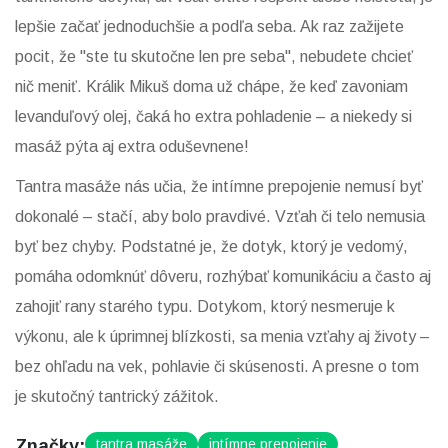
lepšie začať jednoduchšie a podľa seba. Ak raz zažijete
pocit, že "ste tu skutočne len pre seba", nebudete chcieť
nič meniť. Králik Mikuš doma už chápe, že keď zavoniam
levanduľový olej, čaká ho extra pohladenie – a niekedy si
masáž pýta aj extra oduševnene!
Tantra masáže nás učia, že intímne prepojenie nemusí byť
dokonalé – stačí, aby bolo pravdivé. Vzťah či telo nemusia
byť bez chyby. Podstatné je, že dotyk, ktorý je vedomý,
pomáha odomknúť dôveru, rozhýbať komunikáciu a často aj
zahojiť rany starého typu. Dotykom, ktorý nesmeruje k
výkonu, ale k úprimnej blízkosti, sa menia vzťahy aj životy –
bez ohľadu na vek, pohlavie či skúsenosti. A presne o tom
je skutočný tantrický zážitok.
Značky:
tantra masáže
intímne prepojenie