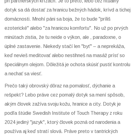
pri partnerských krízach. Je to preto, lebo cez rituálny
dotyk sa dá dostať za hranicu bežných hádok, krívd a tichej
domácnosti. Mnohí páni sa boja, že to bude "príliš
ezoterické" alebo "za hranicou komfortu". No už po prvých
minútach zistia, že tu neide o výkon, ale , paradoxne, o
úplné zastavenie. Niekedy stačí len "byť" – a neprekáža,
keď nevieš meditovať alebo nestihneš na masáž prísť so
špeciálnym olejom. Dôležitá je ochota skúsiť pustiť kontrolu
a nechať sa viesť.
Prečo taký obrovský dôraz na pomalosť, dýchanie a
rešpekt? Lebo práve cez pomalý dotyk sa mení spôsob,
akým človek zažíva svoju kožu, hranice a city. Dotyk je
podľa štúdie Swedish Institute of Touch Therapy z roku
2024 jediný "jazyk", ktorý človek pozná od narodenia a
používa aj keď stratí slová. Práve preto v tantrických