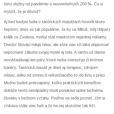
tieto služby od pandémie o neuveriteľných 200 %. Čo si
myslíš, že je dôvod?
Aj keď kedysi ľudia o tantrických masážach hovorili skoro
šeptom, dnes sú tak populárne, že by sa Mikuš, môj chlpatý
králik zo Zvolena, mohol stať maskotom nejednej reklamy.
Dnešní Slováci milujú relax, ale ešte viac ich láka objavovať
nepoznané zákutia svojej mysle aj tela. A tantru už dávno
nevyhľadávajú len páry, ktoré riešia stereotyp či intímne
bariéry. Tantrická masáž je dnes aj terapiou, zdrojom
relaxu, úniku od stresu či nekončiaceho to-do listu v práci.
Možno budeš prekvapený, koľko praktických benefitov
dokáže tento nenápadný rituál ponúknuť úplne bežnému
človeku v bežnom vzťahu. Poďme sa teda pozrieť, čím si
získava stále viac ľudí a čo na nej skutočne tak frčí.