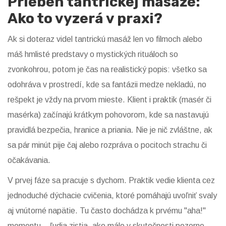
Priebeh tantrickej masáže:
Ako to vyzerá v praxi?
Ak si doteraz videl tantrickú masáž len vo filmoch alebo
máš hmlisté predstavy o mystických rituáloch so
zvonkohrou, potom je čas na realistický popis: všetko sa
odohráva v prostredí, kde sa fantázii medze nekladú, no
rešpekt je vždy na prvom mieste. Klient i praktik (masér či
masérka) začínajú krátkym pohovorom, kde sa nastavujú
pravidlá bezpečia, hranice a priania. Nie je nič zvláštne, ak
sa pár minút pije čaj alebo rozpráva o pocitoch strachu či
očakávania.
V prvej fáze sa pracuje s dychom. Praktik vedie klienta cez
jednoduché dýchacie cvičenia, ktoré pomáhajú uvoľniť svaly
aj vnútorné napätie. Tu často dochádza k prvému "aha!"
momentu – ľudia zistia, ako málo v skutočnosti pozorne