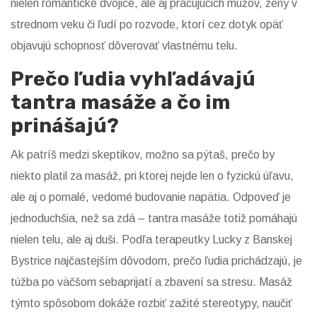
nielen romantické dvojice, ale aj pracujúcich mužov, ženy v
strednom veku či ľudí po rozvode, ktorí cez dotyk opäť
objavujú schopnosť dôverovať vlastnému telu.
Prečo ľudia vyhľadávajú
tantra masáže a čo im
prinášajú?
Ak patríš medzi skeptikov, možno sa pýtaš, prečo by
niekto platil za masáž, pri ktorej nejde len o fyzickú úľavu,
ale aj o pomalé, vedomé budovanie napätia. Odpoveď je
jednoduchšia, než sa zdá – tantra masáže totiž pomáhajú
nielen telu, ale aj duši. Podľa terapeutky Lucky z Banskej
Bystrice najčastejším dôvodom, prečo ľudia prichádzajú, je
túžba po väčšom sebaprijatí a zbavení sa stresu. Masáž
týmto spôsobom dokáže rozbiť zažité stereotypy, naučiť