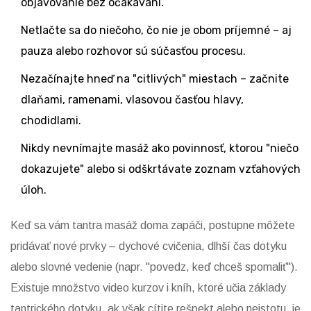
objavovanie bez očakávaní.
Netlačte sa do niečoho, čo nie je obom príjemné – aj
pauza alebo rozhovor sú súčasťou procesu.
Nezačínajte hneď na "citlivých" miestach – začnite
dlaňami, ramenami, vlasovou časťou hlavy,
chodidlami.
Nikdy nevnímajte masáž ako povinnosť, ktorou "niečo
dokazujete" alebo si odškrtávate zoznam vzťahových
úloh.
Keď sa vám tantra masáž doma zapáči, postupne môžete
pridávať nové prvky – dychové cvičenia, dlhší čas dotyku
alebo slovné vedenie (napr. "povedz, keď chceš spomaliť").
Existuje množstvo video kurzov i kníh, ktoré učia základy
tantrického dotyku, ak však cítite rešpekt alebo neistotu, je