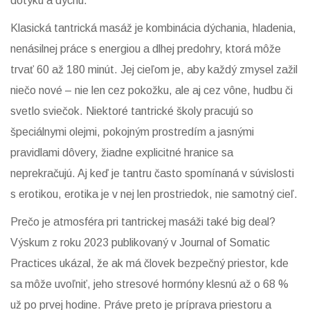
dotyku a dychu.
Klasická tantrická masáž je kombinácia dýchania, hladenia,
nenásilnej práce s energiou a dlhej predohry, ktorá môže
trvať 60 až 180 minút. Jej cieľom je, aby každý zmysel zažil
niečo nové – nie len cez pokožku, ale aj cez vône, hudbu či
svetlo sviečok. Niektoré tantrické školy pracujú so
špeciálnymi olejmi, pokojným prostredím a jasnými
pravidlami dôvery, žiadne explicitné hranice sa
neprekračujú. Aj keď je tantru často spomínaná v súvislosti
s erotikou, erotika je v nej len prostriedok, nie samotný cieľ.
Prečo je atmosféra pri tantrickej masáži také big deal?
Výskum z roku 2023 publikovaný v Journal of Somatic
Practices ukázal, že ak má človek bezpečný priestor, kde
sa môže uvoľniť, jeho stresové hormóny klesnú až o 68 %
už po prvej hodine. Práve preto je príprava priestoru a