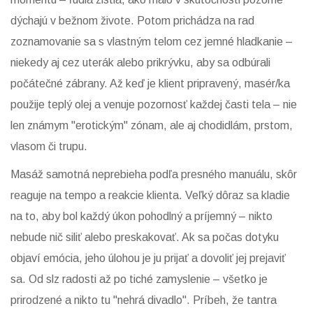
dýchajú v bežnom živote. Potom prichádza na rad
zoznamovanie sa s vlastným telom cez jemné hladkanie –
niekedy aj cez uterák alebo prikrývku, aby sa odbúrali
počátečné zábrany. Až keď je klient pripravený, masér/ka
použije teplý olej a venuje pozornosť každej časti tela – nie
len známym "erotickým" zónam, ale aj chodidlám, prstom,
vlasom či trupu.
Masáž samotná neprebieha podľa presného manuálu, skôr
reaguje na tempo a reakcie klienta. Veľký dôraz sa kladie
na to, aby bol každý úkon pohodlný a príjemný – nikto
nebude nič siliť alebo preskakovať. Ak sa počas dotyku
objaví emócia, jeho úlohou je ju prijať a dovoliť jej prejaviť
sa. Od slz radosti až po tiché zamyslenie – všetko je
prirodzené a nikto tu "nehrá divadlo". Príbeh, že tantra