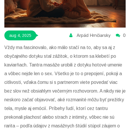
Arpád Hrnčiarsky
0
aug 4, 2025
Vždy ma fascinovalo, ako málo stačí na to, aby sa aj z
obyčajného dotyku stal zážitok, o ktorom sa klebetí po
kaviarňach. Tantra masáže urobili z dotyku hotové umenie
a vôbec nejde len o sex. Všetko je to o prepojení, pokoji a
citlivosti, vďaka čomu si s partnerom viete povedať viac
bez slov než obsiahlym večerným rozhovorom. A nikdy nie je
neskoro začať objavovať, aké rozmanité môžu byť prežitky
tela, mysle aj emócií. Príbehy ľudí, ktorí cez tantru
prekonali plachosť alebo strach z intimity, vôbec nie sú
rarita – podľa údajov z masážnych štúdií stúpol záujem o