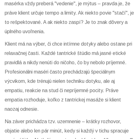
masérka vždy preberá "vedenie", je mýtus – pravda je, že
práve klient určuje tempo a limity. Ak niekto povie "stačí", je
to rešpektované. A ak niekto zaspí? Je to znak dôvery a
úplného uvoľnenia.
Klient má na výber, či chce intímne dotyky alebo ostane pri
relaxačnej časti. Každé tantrické štúdio má jasné etické
pravidlá a nikdy nenúti do ničoho, čo by nebolo príjemné.
Profesionálni maséri často prechádzajú špeciálnym
výcvikom, kde trénujú nielen techniku dotyku, ale aj
empatiu, reakcie na stud či nepríjemné pocity. Práve
empatia rozhoduje, koľko z tantrickej masáže si klient
naozaj odnesie.
Na záver prichádza tzv. uzemnenie – krátky rozhovor,
objatie alebo len pár minút, kedy si každý v tichu spracuje