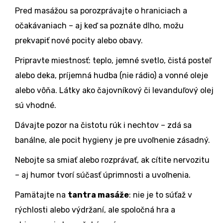
Pred masážou sa porozprávajte o hraniciach a
očakávaniach – aj keď sa poznáte dlho, možu
prekvapiť nové pocity alebo obavy.
Pripravte miestnosť: teplo, jemné svetlo, čistá posteľ
alebo deka, príjemná hudba (nie rádio) a vonné oleje
alebo vôňa. Látky ako čajovníkový či levanduľový olej
sú vhodné.
Dávajte pozor na čistotu rúk i nechtov – zdá sa
banálne, ale pocit hygieny je pre uvoľnenie zásadný.
Nebojte sa smiať alebo rozprávať, ak cítite nervozitu
– aj humor tvorí súčasť úprimnosti a uvoľnenia.
Pamätajte na
tantra masáže
: nie je to súťaž v
rýchlosti alebo výdržaní, ale spoločná hra a