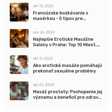
okt 13, 2025
Francúzske bozkávanie s
masérkou - 5 tipov pre
dokonalý zážitok
nov 26, 2024
Najlepšie Erotické Masážne
Salóny v Prahe: Top 10 Miest,
Kde Nájdete Relax a Potešenie
okt 11, 2023
Ako erotické masáže pomáhajú
prekonať sexuálne problémy
apr 22, 2024
Masáž prostaty: Pochopenie jej
významu a beneficií pre zdravie
mužov