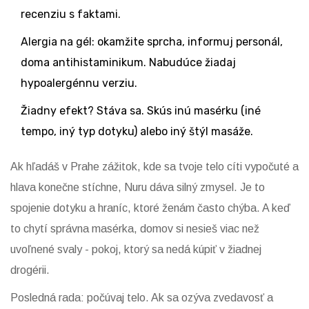
recenziu s faktami.
Alergia na gél: okamžite sprcha, informuj personál,
doma antihistaminikum. Nabudúce žiadaj
hypoalergénnu verziu.
Žiadny efekt? Stáva sa. Skús inú masérku (iné
tempo, iný typ dotyku) alebo iný štýl masáže.
Ak hľadáš v Prahe zážitok, kde sa tvoje telo cíti vypočuté a
hlava konečne stíchne, Nuru dáva silný zmysel. Je to
spojenie dotyku a hraníc, ktoré ženám často chýba. A keď
to chytí správna masérka, domov si nesieš viac než
uvoľnené svaly - pokoj, ktorý sa nedá kúpiť v žiadnej
drogérii.
Posledná rada: počúvaj telo. Ak sa ozýva zvedavosť a