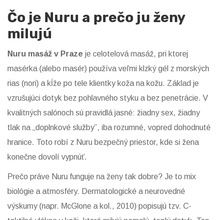
Čo je Nuru a prečo ju ženy
milujú
Nuru masáž v Praze
je celotelová masáž, pri ktorej
masérka (alebo masér) používa veľmi klzký gél z morských
rias (nori) a kĺže po tele klientky koža na kožu. Základ je
vzrušujúci dotyk bez pohlavného styku a bez penetrácie. V
kvalitných salónoch sú pravidlá jasné: žiadny sex, žiadny
tlak na „doplnkové služby”, iba rozumné, vopred dohodnuté
hranice. Toto robí z Nuru bezpečný priestor, kde si žena
konečne dovolí vypnúť.
Prečo práve Nuru funguje na ženy tak dobre? Je to mix
biológie a atmosféry. Dermatologické a neurovedné
výskumy (napr. McGlone a kol., 2010) popisujú tzv. C-