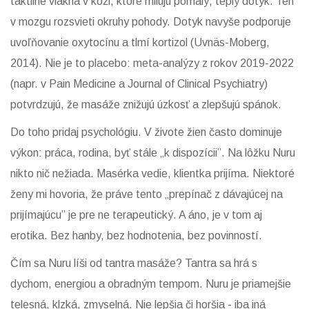
taktilné vlákna v koži, ktoré milujú pomalý, teplý dotyk. Ten
v mozgu rozsvieti okruhy pohody. Dotyk navyše podporuje
uvoľňovanie oxytocínu a tlmí kortizol (Uvnäs-Moberg,
2014). Nie je to placebo: meta-analýzy z rokov 2019-2022
(napr. v Pain Medicine a Journal of Clinical Psychiatry)
potvrdzujú, že masáže znižujú úzkosť a zlepšujú spánok.
Do toho pridaj psychológiu. V živote žien často dominuje
výkon: práca, rodina, byť stále „k dispozícii”. Na lôžku Nuru
nikto nič nežiada. Masérka vedie, klientka prijíma. Niektoré
ženy mi hovoria, že práve tento „prepínač z dávajúcej na
prijímajúcu” je pre ne terapeutický. A áno, je v tom aj
erotika. Bez hanby, bez hodnotenia, bez povinností.
Čím sa Nuru líši od tantra masáže? Tantra sa hrá s
dychom, energiou a obradným tempom. Nuru je priamejšie
telesná, klzká, zmyselná. Nie lepšia či horšia - iba iná