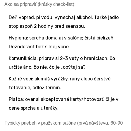
Ako sa pripraviť (krátky check-list):
Deň vopred: pi vodu, vynechaj alkohol. Ťažké jedlo
stop aspoň 2 hodiny pred seansou.
Hygiena: sprcha doma aj v salóne; čistá bielizeň.
Dezodorant bez silnej vône.
Komunikácia: priprav si 2-3 vety o hraniciach: čo
určite áno, čo nie, čo je „opýtaj sa”.
Kožné veci: ak máš vyrážky, rany alebo čerstvé
tetovanie, odlož termín.
Platba: over si akceptované karty/hotovosť, či je v
cene sprcha a uteráky.
Typický priebeh v pražskom salóne (prvá návšteva, 60-90