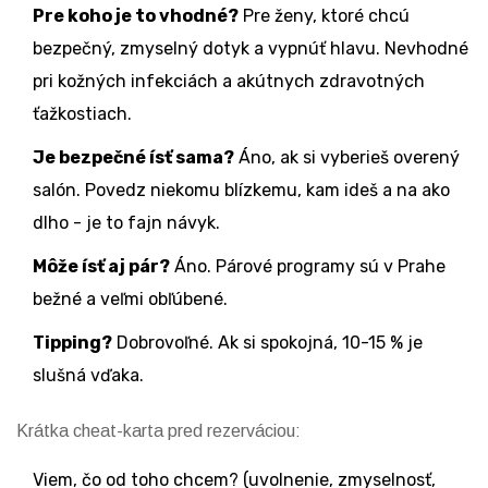
Pre koho je to vhodné?
Pre ženy, ktoré chcú
bezpečný, zmyselný dotyk a vypnúť hlavu. Nevhodné
pri kožných infekciách a akútnych zdravotných
ťažkostiach.
Je bezpečné ísť sama?
Áno, ak si vyberieš overený
salón. Povedz niekomu blízkemu, kam ideš a na ako
dlho - je to fajn návyk.
Môže ísť aj pár?
Áno. Párové programy sú v Prahe
bežné a veľmi obľúbené.
Tipping?
Dobrovoľné. Ak si spokojná, 10-15 % je
slušná vďaka.
Krátka cheat-karta pred rezerváciou:
Viem, čo od toho chcem? (uvolnenie, zmyselnosť,