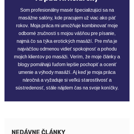
Som profesionálny masér špecializujúci sa na
masážne salóny, kde pracujem už viac ako päť
rokov. Moja práca mi umožňuje kombinovať moje
odborné zručnosti s mojou vášňou pre písanie,
najmä čo sa týka erotických masáží. Pre mňa je
najväčšou odmenou vidieť spokojnosť a pohodu
mojich klientov po masáži. Verím, že moje články a
blogy pomáhajú ľuďom lepšie pochopiť a oceniť
umenie a výhody masáží. Aj keď je moja práca
náročná a vyžaduje si veľkú starostlivosť a
sústredenosť, stále nájdem čas na svoje koníčky.
NEDÁVNE ČLÁNKY