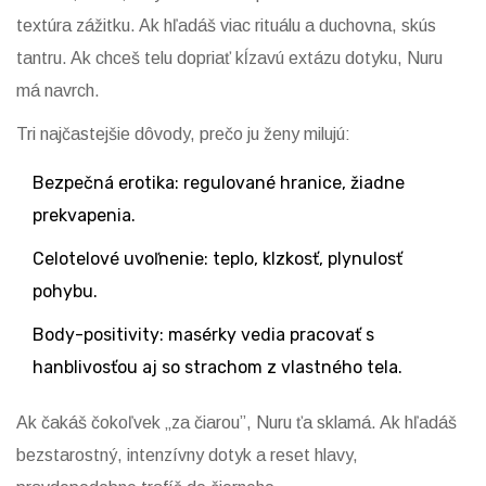
textúra zážitku. Ak hľadáš viac rituálu a duchovna, skús
tantru. Ak chceš telu dopriať kĺzavú extázu dotyku, Nuru
má navrch.
Tri najčastejšie dôvody, prečo ju ženy milujú:
Bezpečná erotika: regulované hranice, žiadne
prekvapenia.
Celotelové uvoľnenie: teplo, klzkosť, plynulosť
pohybu.
Body-positivity: masérky vedia pracovať s
hanblivosťou aj so strachom z vlastného tela.
Ak čakáš čokoľvek „za čiarou”, Nuru ťa sklamá. Ak hľadáš
bezstarostný, intenzívny dotyk a reset hlavy,