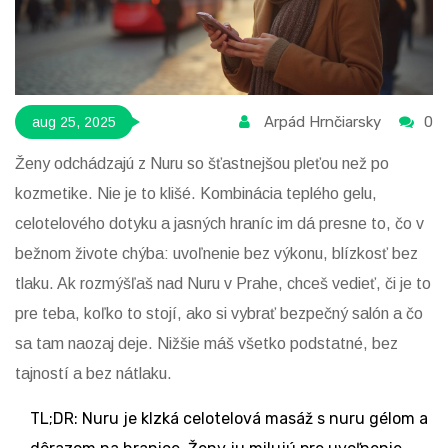
Arpád Hrnčiarsky
0
aug 25, 2025
Ženy odchádzajú z Nuru so šťastnejšou pleťou než po
kozmetike. Nie je to klišé. Kombinácia teplého gelu,
celotelového dotyku a jasných hraníc im dá presne to, čo v
bežnom živote chýba: uvoľnenie bez výkonu, blízkosť bez
tlaku. Ak rozmýšľaš nad Nuru v Prahe, chceš vedieť, či je to
pre teba, koľko to stojí, ako si vybrať bezpečný salón a čo
sa tam naozaj deje. Nižšie máš všetko podstatné, bez
tajností a bez nátlaku.
TL;DR: Nuru je klzká celotelová masáž s nuru gélom a