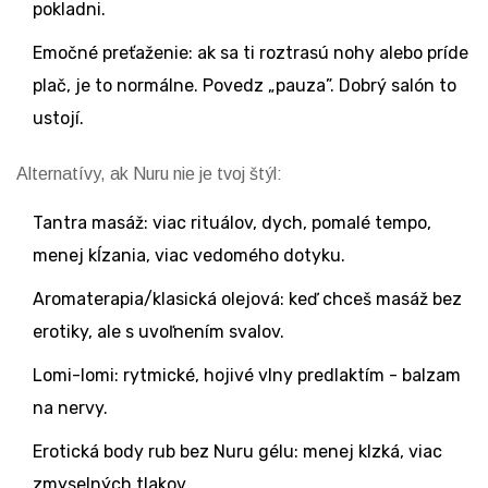
pokladni.
Emočné preťaženie: ak sa ti roztrasú nohy alebo príde
plač, je to normálne. Povedz „pauza”. Dobrý salón to
ustojí.
Alternatívy, ak Nuru nie je tvoj štýl:
Tantra masáž: viac rituálov, dych, pomalé tempo,
menej kĺzania, viac vedomého dotyku.
Aromaterapia/klasická olejová: keď chceš masáž bez
erotiky, ale s uvoľnením svalov.
Lomi-lomi: rytmické, hojivé vlny predlaktím - balzam
na nervy.
Erotická body rub bez Nuru gélu: menej klzká, viac
zmyselných tlakov.