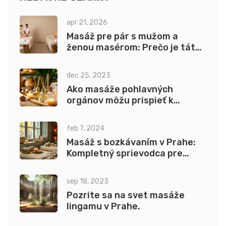
apr 21, 2026
Masáž pre pár s mužom a
ženou masérom: Prečo je táto
kombinácia výnimočná?
dec 25, 2023
Ako masáže pohlavných
orgánov môžu prispieť k
lepšiemu zdraviu
feb 7, 2024
Masáž s bozkávaním v Prahe:
Kompletný sprievodca pre
nezabudnuteľný zážitok
sep 18, 2023
Pozrite sa na svet masáže
lingamu v Prahe.