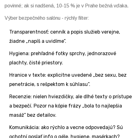
povinné; ak si nadšená, 10-15 % je v Prahe bežná vďaka.
Výber bezpečného salónu - rýchly filter:
Transparentnosť: cenník a popis služieb verejne,
žiadne „napíš a uvidíme”.
Hygiena: prehľadné fotky sprchy, jednorazové
plachty, čisté priestory.
Hranice v texte: explicitne uvedené „bez sexu, bez
penetrácie, s rešpektom k súhlasu”.
Recenzie: nielen hviezdičky, ale dlhé texty o prístupe
a bezpečí. Pozor na kópie frázy „bola to najlepšia
masáž” bez detailov.
Komunikácia: ako rýchlo a vecne odpovedajú? Sú
ochotní poslať info o géle, hygiene, masérkach?