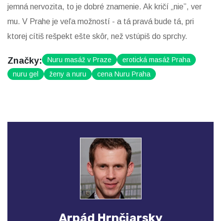
jemná nervozita, to je dobré znamenie. Ak kričí „nie”, ver
mu. V Prahe je veľa možností - a tá pravá bude tá, pri
ktorej cítiš rešpekt ešte skôr, než vstúpiš do sprchy.
Značky:
Nuru masáž v Praze
erotická masáž Praha
nuru gel
ženy a nuru
cena Nuru Praha
Arpád Hrnčiarsky