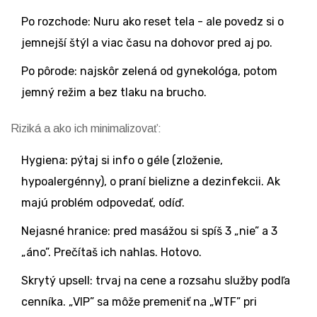
Po rozchode: Nuru ako reset tela - ale povedz si o
jemnejší štýl a viac času na dohovor pred aj po.
Po pôrode: najskôr zelená od gynekológa, potom
jemný režim a bez tlaku na brucho.
Riziká a ako ich minimalizovať:
Hygiena: pýtaj si info o géle (zloženie,
hypoalergénny), o praní bielizne a dezinfekcii. Ak
majú problém odpovedať, odíď.
Nejasné hranice: pred masážou si spíš 3 „nie” a 3
„áno”. Prečítaš ich nahlas. Hotovo.
Skrytý upsell: trvaj na cene a rozsahu služby podľa
cenníka. „VIP” sa môže premeniť na „WTF” pri