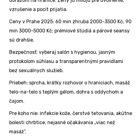
dôrazom na hranice. Ženy ju milujú pre uvoľnenie,
vzrušenie a pocit prijatia.
Ceny v Prahe 2025: 60 min zhruba 2000-3500 Kč, 90
min 3000-5000 Kč; prémiové štúdiá a párové seansy
sú drahšie.
Bezpečnosť: vyberaj salón s hygienou, jasným
protokolom súhlasu a transparentnými pravidlami
bez sexuálnych služieb.
Priebeh: sprcha, krátky rozhovor o hraniciach, masáž
telo-na-telo s teplým gélom, dohra s oddychom a
čajom.
Pre koho nie: infekcie kože, čerstvé tetovania, akútne
bolesti chrbtice, nejasné očakávania „viac než
masáž”.