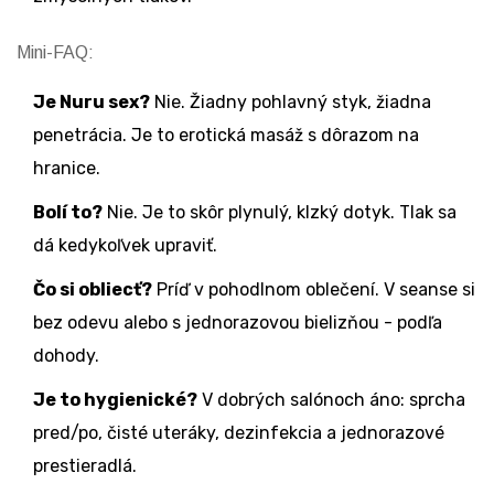
Mini-FAQ:
Je Nuru sex?
Nie. Žiadny pohlavný styk, žiadna
penetrácia. Je to erotická masáž s dôrazom na
hranice.
Bolí to?
Nie. Je to skôr plynulý, klzký dotyk. Tlak sa
dá kedykoľvek upraviť.
Čo si obliecť?
Príď v pohodlnom oblečení. V seanse si
bez odevu alebo s jednorazovou bielizňou - podľa
dohody.
Je to hygienické?
V dobrých salónoch áno: sprcha
pred/po, čisté uteráky, dezinfekcia a jednorazové
prestieradlá.