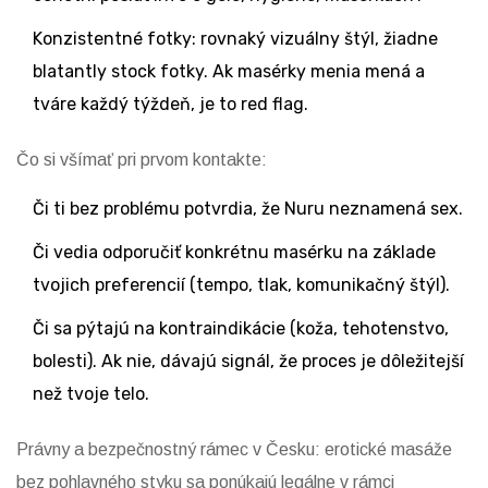
Konzistentné fotky: rovnaký vizuálny štýl, žiadne
blatantly stock fotky. Ak masérky menia mená a
tváre každý týždeň, je to red flag.
Čo si všímať pri prvom kontakte:
Či ti bez problému potvrdia, že Nuru neznamená sex.
Či vedia odporučiť konkrétnu masérku na základe
tvojich preferencií (tempo, tlak, komunikačný štýl).
Či sa pýtajú na kontraindikácie (koža, tehotenstvo,
bolesti). Ak nie, dávajú signál, že proces je dôležitejší
než tvoje telo.
Právny a bezpečnostný rámec v Česku: erotické masáže
bez pohlavného styku sa ponúkajú legálne v rámci