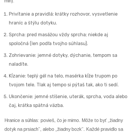
min):
Privítanie a pravidlá: krátky rozhovor, vysvetlenie
hraníc a štýlu dotyku.
Sprcha: pred masážou vždy sprcha; niekde aj
spoločná (len podľa tvojho súhlasu).
Zohrievanie: jemné dotyky, dýchanie, tempom sa
naladíte.
Kĺzanie: teplý gél na telo, masérka kĺže trupom po
tvojom tele. Tlak aj tempo si pýtaš tak, ako ti sedí.
Ukončenie: jemné stíšenie, uterák, sprcha, voda alebo
čaj, krátka spätná väzba.
Hranice a súhlas: povieš, čo je mimo. Môže to byť „žiadny
dotyk na prsiach”, alebo „žiadny bozk”. Každé pravidlo sa