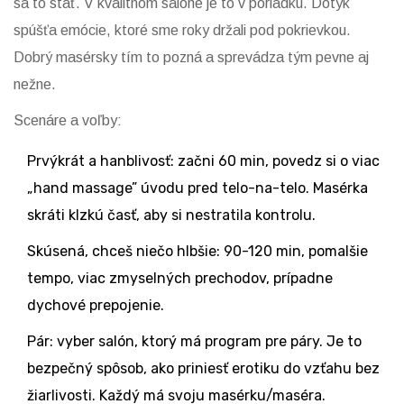
sa to stať. V kvalitnom salóne je to v poriadku. Dotyk
spúšťa emócie, ktoré sme roky držali pod pokrievkou.
Dobrý masérsky tím to pozná a sprevádza tým pevne aj
nežne.
Scenáre a voľby:
Prvýkrát a hanblivosť: začni 60 min, povedz si o viac
„hand massage” úvodu pred telo-na-telo. Masérka
skráti klzkú časť, aby si nestratila kontrolu.
Skúsená, chceš niečo hlbšie: 90-120 min, pomalšie
tempo, viac zmyselných prechodov, prípadne
dychové prepojenie.
Pár: vyber salón, ktorý má program pre páry. Je to
bezpečný spôsob, ako priniesť erotiku do vzťahu bez
žiarlivosti. Každý má svoju masérku/maséra.