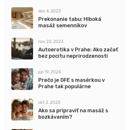
chvíle dôvery a blízkosti, ktoré prehlbujú vzájomné
dec 4, 2023
spojenie.
Prekonanie tabu: Hlboká
masáž semenníkov
nov 22, 2023
Autoerotika v Prahe: Ako začať
bez pocitu neprirodzenosti
jún 19, 2024
Prečo je GFE s masérkou v
Prahe tak populárne
okt 2, 2023
Ako sa pripraviť na masáž s
bozkávaním?