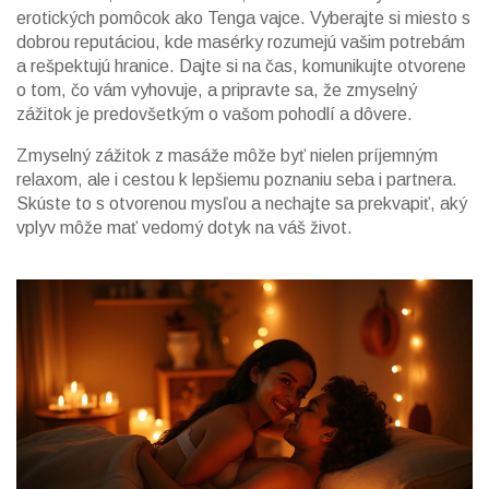
erotických pomôcok ako Tenga vajce. Vyberajte si miesto s
dobrou reputáciou, kde masérky rozumejú vašim potrebám
a rešpektujú hranice. Dajte si na čas, komunikujte otvorene
o tom, čo vám vyhovuje, a pripravte sa, že zmyselný
zážitok je predovšetkým o vašom pohodlí a dôvere.
Zmyselný zážitok z masáže môže byť nielen príjemným
relaxom, ale i cestou k lepšiemu poznaniu seba i partnera.
Skúste to s otvorenou mysľou a nechajte sa prekvapiť, aký
vplyv môže mať vedomý dotyk na váš život.