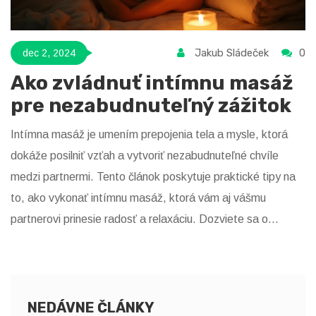
Jakub Sládeček
0
dec 2, 2024
Ako zvládnuť intímnu masáž
pre nezabudnuteľný zážitok
Intímna masáž je umením prepojenia tela a mysle, ktorá
dokáže posilniť vzťah a vytvoriť nezabudnuteľné chvíle
medzi partnermi. Tento článok poskytuje praktické tipy na
to, ako vykonať intímnu masáž, ktorá vám aj vášmu
partnerovi prinesie radosť a relaxáciu. Dozviete sa o
základných technikách, ako si vytvoriť príjemnú atmosféru a
na aké body sa zamerať, aby bola masáž účinná a
uvoľňujúca. Nechýbajú ani rady ohľadom správnych olejov a
pomôcok, ktoré podporia celý zážitok. Naučte sa vytvoriť
NEDÁVNE ČLÁNKY