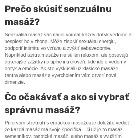
Prečo skúsiť senzuálnu
masáž?
Senzuálna masáž vás naučí vnímať každý dotyk vedome a
nespiesť ho v zhone. Môže zlepšiť sexuálnu energiu,
podporiť intimitu vo vzťahu a zvýšiť sebavedomie.
Napríklad tantra masáže nie sú len relaxom, ale posúvajú
doterajšie zážitky na úplne inú úroveň, kde ide o vedomý
dotyk a emócie. Ak ste vyskúšali už klasické masáže,
tantra alebo masáž s vyvrcholením vám otvorí nové
dimenzie.
Čo očakávať a ako si vybrať
správnu masáž?
Pri prvom stretnutí s erotickou masážou je dôležité vedieť,
že každá masáž má svoje špecifiká – či už je to masáž
semenníkov, tantrická masáž, alebo masáž s využitím