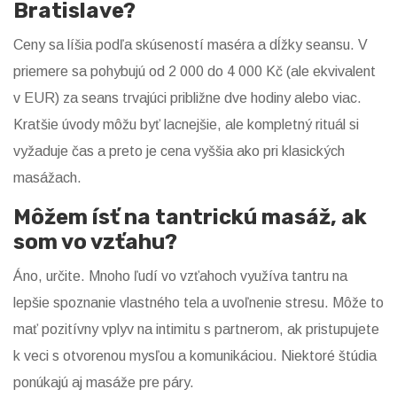
Bratislave?
Ceny sa líšia podľa skúseností maséra a dĺžky seansu. V
priemere sa pohybujú od 2 000 do 4 000 Kč (ale ekvivalent
v EUR) za seans trvajúci približne dve hodiny alebo viac.
Kratšie úvody môžu byť lacnejšie, ale kompletný rituál si
vyžaduje čas a preto je cena vyššia ako pri klasických
masážach.
Môžem ísť na tantrickú masáž, ak
som vo vzťahu?
Áno, určite. Mnoho ľudí vo vzťahoch využíva tantru na
lepšie spoznanie vlastného tela a uvoľnenie stresu. Môže to
mať pozitívny vplyv na intimitu s partnerom, ak pristupujete
k veci s otvorenou mysľou a komunikáciou. Niektoré štúdia
ponúkajú aj masáže pre páry.