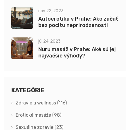
praxiach: praktický návod pre
začiatočníkov
nov 22, 2023
Autoerotika v Prahe: Ako začať
bez pocitu neprirodzenosti
júl 24, 2023
Nuru masáž v Prahe: Aké sú jej
najväčšie výhody?
KATEGÓRIE
Zdravie a wellness
(116)
Erotické masáže
(98)
Sexuálne zdravie
(23)