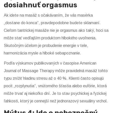
dosiahnuť orgasmus
Ak idete na masáž s očakávaním, že vás masérka
„dostane do konca“, pravdepodobne budete sklamaní.
Cieľom tantrickej masáže nie je orgasmus ako taký, hoci sa
môže stať vedľajším produktom hlbokého uvoľnenia.
Skutočným účelom je probudenie energie v tele,
harmonizácia mysle a hlboké sebapoznanie.
Podľa výskumov publikovaných v časopise American
Journal of Massage Therapy môže pravidelná masáž tohto
typu znížiť hladinu stresu až o 40 %. Klienti často opisujú
pocit „rozplynutia“, vnútorného šťastia alebo eufórie, ktorá
môže trvať aj niekoľko dní. Je to stav psychickej a fyzickej
ľahkosti, ktorý je cennejší než jednorazový sexuálny vrchol.
Mýtus 4: Ide o nebezpečný