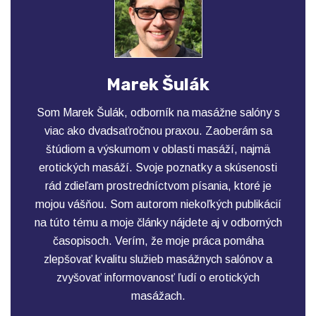
Marek Šulák
Som Marek Šulák, odborník na masážne salóny s
viac ako dvadsaťročnou praxou. Zaoberám sa
štúdiom a výskumom v oblasti masáží, najmä
erotických masáží. Svoje poznatky a skúsenosti
rád zdieľam prostredníctvom písania, ktoré je
mojou vášňou. Som autorom niekoľkých publikácií
na túto tému a moje články nájdete aj v odborných
časopisoch. Verím, že moje práca pomáha
zlepšovať kvalitu služieb masážnych salónov a
zvyšovať informovanosť ľudí o erotických
masážach.