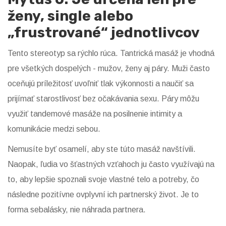
ženy, single alebo
„frustrované“ jednotlivcov
Tento stereotyp sa rýchlo rúca. Tantrická masáž je vhodná
pre všetkých dospelých - mužov, ženy aj páry. Muži často
oceňujú príležitosť uvoľniť tlak výkonnosti a naučiť sa
prijímať starostlivosť bez očakávania sexu. Páry môžu
využiť tandemové masáže na posilnenie intimity a
komunikácie medzi sebou.
Nemusíte byť osamelí, aby ste túto masáž navštívili.
Naopak, ľudia vo šťastných vzťahoch ju často využívajú na
to, aby lepšie spoznali svoje vlastné telo a potreby, čo
následne pozitívne ovplyvní ich partnerský život. Je to
forma sebalásky, nie náhrada partnera.