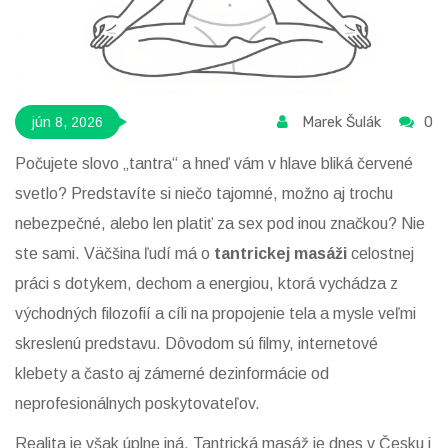
Marek Šulák
0
jún 8, 2026
Počujete slovo „tantra“ a hneď vám v hlave bliká červené
svetlo? Predstavíte si niečo tajomné, možno aj trochu
nebezpečné, alebo len platiť za sex pod inou značkou? Nie
ste sami. Väčšina ľudí má o
tantrickej masáži
celostnej
práci s dotykem, dechom a energiou, ktorá vychádza z
východných filozofií a cíli na propojenie tela a mysle
veľmi
skreslenú predstavu. Dôvodom sú filmy, internetové
klebety a často aj zámerné dezinformácie od
neprofesionálnych poskytovateľov.
Realita je však úplne iná. Tantrická masáž je dnes v Česku i