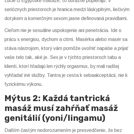
Lucie či Egyptské masáže, to dôrazne popierajú. V
serióznych priestoroch je hranica medzi láskyplným, liečivým
dotykem a komerčným sexom jasne definovaná pravidlami.
Cieľom nie je sexuálne uspokojenie ani penetrácia. Ide o
prácu s energiou, dychom a citmi. Masérka alebo masér sa
stáva nástrojom, ktorý vám pomôže uvoľniť napätie a prijať
vaše telo tak, aké je. Sex je v týchto priestoroch tabu a
klienti, ktorí hľadajú len rýchly orgasmus, by mali radšej
vyhľadať iné služby. Tantra je cesta k sebaakceptácii, nie k
fyzickému výkonu.
Mýtus 2: Každá tantrická
masáž musí zahŕňať masáž
genitálií (yoni/lingamu)
Dalším častým nedorozumením je presvedčenie, že bez