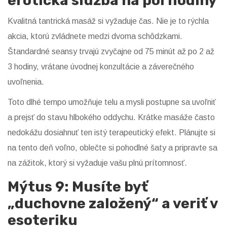
erotická služba na pol hodiny
Kvalitná tantrická masáž si vyžaduje čas. Nie je to rýchla
akcia, ktorú zvládnete medzi dvoma schôdzkami.
Štandardné seansy trvajú zvyčajne od 75 minút až po 2 až
3 hodiny, vrátane úvodnej konzultácie a záverečného
uvoľnenia.
Toto dlhé tempo umožňuje telu a mysli postupne sa uvoľniť
a prejsť do stavu hlbokého oddychu. Krátke masáže často
nedokážu dosiahnuť ten istý terapeutický efekt. Plánujte si
na tento deň voľno, oblečte si pohodlné šaty a pripravte sa
na zážitok, ktorý si vyžaduje vašu plnú prítomnosť.
Mýtus 9: Musíte byť
„duchovne založený“ a veriť v
esoteriku