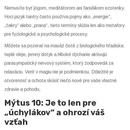
Nemusíte byť jógom, meditátorom ani fanúšikom ezoteriky.
Hoci jazyk tantry často používa pojmy ako „energie“,
„čakry“ alebo „prana“, tieto termíny slúžia len ako metafory
pre fyziologické a psychologické procesy.
Môžete sa pozerať na masáž čistě z biologického hľadiska:
teplé oleje, jemný dotyk a hlboké dýchanie aktivujú
parasympatický nervový systém, ktorý zodpovedá za
relaxáciu. Veriť v magiu nie je podmienkou. Dôležité je
otvorenosť a ochota skúsiť niečo nové pre vaše vlastné
zdravie a pohodu.
Mýtus 10: Je to len pre
„úchylákov“ a ohrozí váš
vzťah