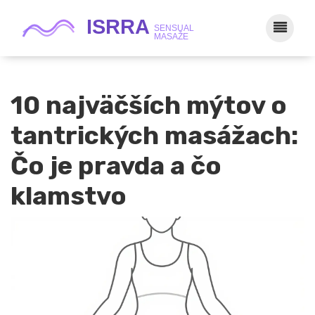
10 najväčších mýtov o
tantrických masážach:
Čo je pravda a čo
klamstvo