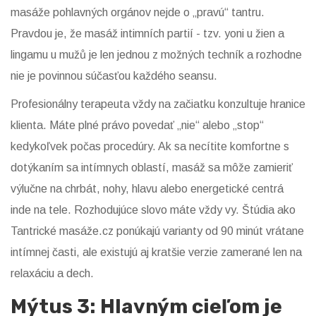
masáže pohlavných orgánov nejde o „pravú“ tantru.
Pravdou je, že masáž
intimních partií - tzv. yoni u žien a
lingamu u mužů
je len jednou z možných techník a rozhodne
nie je povinnou súčasťou každého seansu.
Profesionálny terapeuta vždy na začiatku konzultuje hranice
klienta. Máte plné právo povedať „nie“ alebo „stop“
kedykoľvek počas procedúry. Ak sa necítite komfortne s
dotýkaním sa intímnych oblastí, masáž sa môže zamieriť
výlučne na chrbát, nohy, hlavu alebo energetické centrá
inde na tele. Rozhodujúce slovo máte vždy vy. Štúdia ako
Tantrické masáže.cz ponúkajú varianty od 90 minút vrátane
intímnej časti, ale existujú aj kratšie verzie zamerané len na
relaxáciu a dech.
Mýtus 3: Hlavným cieľom je