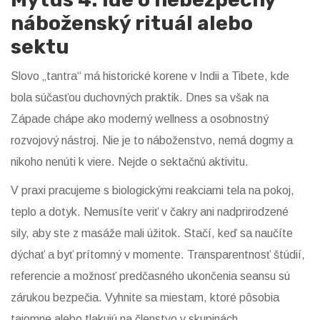
náboženský rituál alebo
sektu
Slovo „tantra“ má historické korene v Indii a Tibete, kde
bola súčasťou duchovných praktik. Dnes sa však na
Západe chápe ako moderný wellness a osobnostný
rozvojový nástroj. Nie je to náboženstvo, nemá dogmy a
nikoho nenúti k viere. Nejde o sektačnú aktivitu.
V praxi pracujeme s biologickými reakciami tela na pokoj,
teplo a dotyk. Nemusíte veriť v čakry ani nadprirodzené
sily, aby ste z masáže mali úžitok. Stačí, keď sa naučíte
dýchať a byť prítomný v momente. Transparentnosť štúdií,
referencie a možnosť predčasného ukončenia seansu sú
zárukou bezpečia. Vyhnite sa miestam, ktoré pôsobia
tajomne alebo tlakujú na členstvo v skupinách.