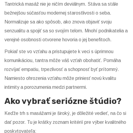
Tantrická masáž nie je ničím deviálnym. Stáva sa stále
bežnejšou súčasťou modernej starostlivosti o seba.
Normalizuje sa ako spôsob, ako znova objaviť svoju
senzualitu a spojiť sa so svojím telom. Mnohí podnikatelia a
verejné osobnosti otvorene hovoria o jej benefitoch.
Pokiaľ ste vo vzťahu a pristupujete k veci s úprimnou
komunikáciou, tantra môže váš vzťah obohatiť. Pomáha
rozvíjať empatiu, trpezlivosť a schopnosť byť prítomný.
Namiesto ohrozenia vzťahu môže priniesť novú kvalitu
intimity a porozumenia medzi partnermi.
Ako vybrať seriózne štúdio?
Keďže trh s masážami je široký, je dôležité vedieť, na čo si
dať pozor. Tu je krátky zoznam kritérií pre výber kvalitného
poskytovateľa: