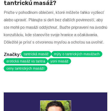
tantrickú masáž?
Priďte v pohodlnom oblečení, ktoré môžete ľahko vyzliecť
alebo upraviť. Plánujte si deň bez ďalších povinností, aby
ste mohli po masáži oddýchnuť. Buďte pripravení na úvodnú
konzultáciu, kde stanovíte svoje hranice a očakávania.
Dôležité je prísť s otvorenou mysľou a ochotou sa uvoľniť.
Značky:
tantrická masáž
mýty o tantrických masážach
erotická masáž vs tantra
yoni masáž
ceny tantrických masáží