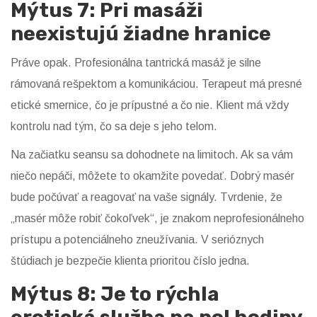
Mýtus 7: Pri masáži
neexistujú žiadne hranice
Práve opak. Profesionálna tantrická masáž je silne
rámovaná rešpektom a komunikáciou. Terapeut má presné
etické smernice, čo je prípustné a čo nie. Klient má vždy
kontrolu nad tým, čo sa deje s jeho telom.
Na začiatku seansu sa dohodnete na limitoch. Ak sa vám
niečo nepáči, môžete to okamžite povedať. Dobrý masér
bude počúvať a reagovať na vaše signály. Tvrdenie, že
„masér môže robiť čokoľvek“, je znakom neprofesionálneho
prístupu a potenciálneho zneužívania. V serióznych
štúdiach je bezpečie klienta prioritou číslo jedna.
Mýtus 8: Je to rýchla