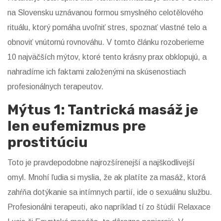
na Slovensku uznávanou formou
smyslného celotělového
rituálu
, ktorý pomáha uvoľniť stres, spoznať vlastné telo a
obnoviť vnútornú rovnováhu. V tomto článku rozoberieme
10 najväčších mýtov, ktoré tento krásny prax obklopujú, a
nahradíme ich faktami založenými na skúsenostiach
profesionálnych terapeutov.
Mýtus 1: Tantrická masáž je
len eufemizmus pre
prostitúciu
Toto je pravdepodobne najrozšírenejší a najškodlivejší
omyl. Mnohí ľudia si myslia, že ak platíte za masáž, ktorá
zahŕňa dotýkanie sa intímnych partií, ide o sexuálnu službu.
Profesionálni terapeuti, ako napríklad tí zo štúdií Relaxace