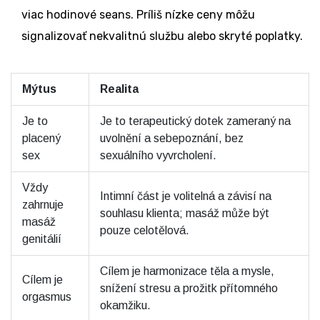
viac hodinové seans. Príliš nízke ceny môžu
signalizovať nekvalitnú službu alebo skryté poplatky.
Mýtus
Realita
Je to
Je to terapeutický dotek zameraný na
placený
uvolnění a sebepoznání, bez
sex
sexuálního vyvrcholení.
Vždy
Intimní část je volitelná a závisí na
zahrnuje
souhlasu klienta; masáž může být
masáž
pouze celotělová.
genitálií
Cílem je harmonizace těla a mysle,
Cílem je
snížení stresu a prožitk přítomného
orgasmus
okamžiku.