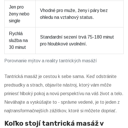
Jen pro
Vhodné pro muže, ženy i páry bez
ženy nebo
ohledu na vztahový status.
single
Rychlá
Standardní sezení trvá 75-180 minut
služba na
pro hloubkové uvolnění.
30 minut
Porovnanie mýtov a reality tantrických masáží
Tantrická masáž je cestou k sebe sama. Keď odstránite
predsudky a strach, objavíte nástroj, ktorý vám môže
priniesť hlboký pokoj a novú perspektívu na váš život a telo.
Neváhajte a vyskúšajte to - správne vedené, je to jeden z
najtransformačnejších zážitkov, ktoré si môžete dopriať.
Koľko stojí tantrická masáž v