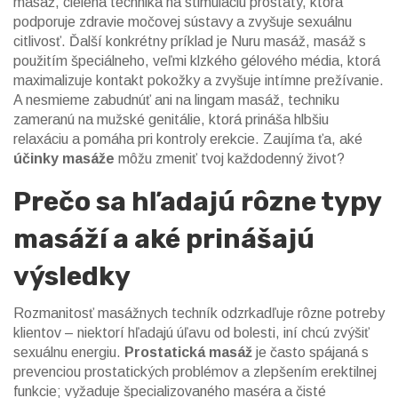
masáž
,
cielená technika na stimuláciu prostaty, ktorá
podporuje zdravie močovej sústavy a zvyšuje sexuálnu
citlivosť
. Ďalší konkrétny príklad je
Nuru masáž
,
masáž s
použitím špeciálneho, veľmi klzkého gélového média, ktorá
maximalizuje kontakt pokožky a zvyšuje intímne prežívanie
.
A nesmieme zabudnúť ani na
lingam masáž
,
techniku
zameranú na mužské genitálie, ktorá prináša hlbšiu
relaxáciu a pomáha pri kontroly erekcie
. Zaujíma ťa, aké
účinky masáže
môžu zmeniť tvoj každodenný život?
Prečo sa hľadajú rôzne typy
masáží a aké prinášajú
výsledky
Rozmanitosť masážnych techník odzrkadľuje rôzne potreby
klientov – niektorí hľadajú úľavu od bolesti, iní chcú zvýšiť
sexuálnu energiu.
Prostatická masáž
je často spájaná s
prevenciou prostatických problémov a zlepšením erektilnej
funkcie; vyžaduje špecializovaného maséra a čisté