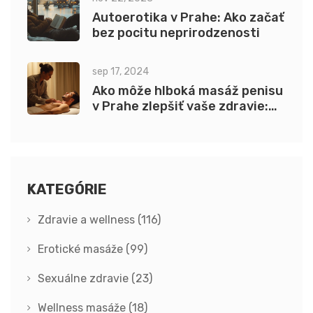
Autoerotika v Prahe: Ako začať
bez pocitu neprirodzenosti
sep 17, 2024
Ako môže hlboká masáž penisu
v Prahe zlepšiť vaše zdravie:
Výsledky, Výhody a Rady
KATEGÓRIE
Zdravie a wellness
(116)
Erotické masáže
(99)
Sexuálne zdravie
(23)
Wellness masáže
(18)