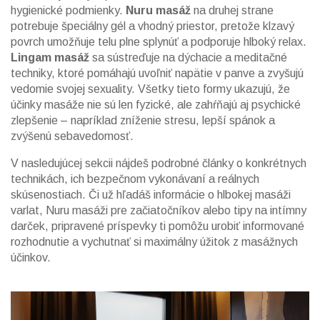
hygienické podmienky.
Nuru masáž
na druhej strane
potrebuje špeciálny gél a vhodný priestor, pretože klzavý
povrch umožňuje telu plne splynúť a podporuje hlboký relax.
Lingam masáž
sa sústreďuje na dýchacie a meditačné
techniky, ktoré pomáhajú uvoľniť napätie v panve a zvyšujú
vedomie svojej sexuality. Všetky tieto formy ukazujú, že
účinky masáže nie sú len fyzické, ale zahŕňajú aj psychické
zlepšenie – napríklad zníženie stresu, lepší spánok a
zvýšenú sebavedomosť.
V nasledujúcej sekcii nájdeš podrobné články o konkrétnych
technikách, ich bezpečnom vykonávaní a reálnych
skúsenostiach. Či už hľadáš informácie o hlbokej masáži
varlat, Nuru masáži pre začiatočníkov alebo tipy na intímny
darček, pripravené príspevky ti pomôžu urobiť informované
rozhodnutie a vychutnať si maximálny úžitok z masážnych
účinkov.