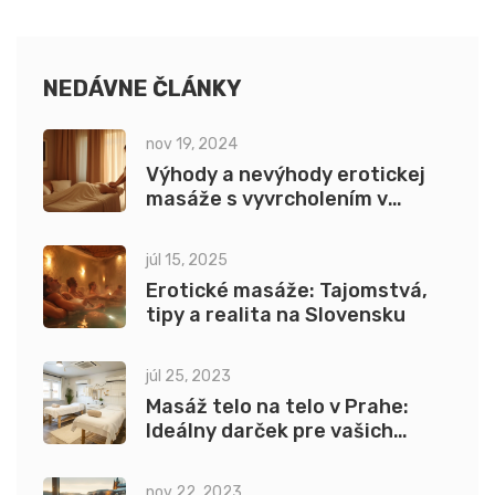
NEDÁVNE ČLÁNKY
nov 19, 2024
Výhody a nevýhody erotickej
masáže s vyvrcholením v
Bratislave
júl 15, 2025
Erotické masáže: Tajomstvá,
tipy a realita na Slovensku
júl 25, 2023
Masáž telo na telo v Prahe:
Ideálny darček pre vašich
blízkych
nov 22, 2023