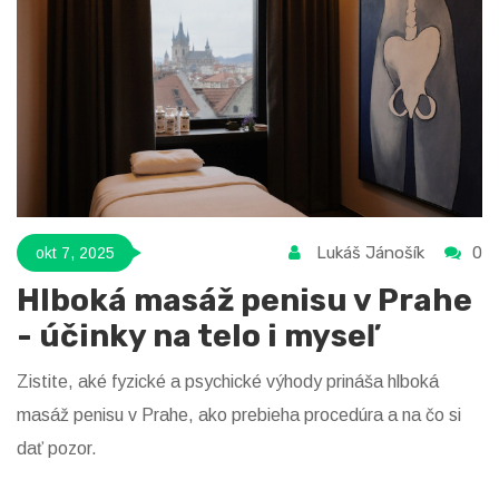
Lukáš Jánošík
0
okt 7, 2025
Hlboká masáž penisu v Prahe
- účinky na telo i myseľ
Zistite, aké fyzické a psychické výhody prináša hlboká
masáž penisu v Prahe, ako prebieha procedúra a na čo si
dať pozor.