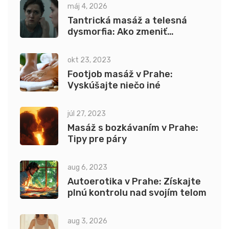
máj 4, 2026
Tantrická masáž a telesná
dysmorfia: Ako zmeniť
vnímanie tela
okt 23, 2023
Footjob masáž v Prahe:
Vyskúšajte niečo iné
júl 27, 2023
Masáž s bozkávaním v Prahe:
Tipy pre páry
aug 6, 2023
Autoerotika v Prahe: Získajte
plnú kontrolu nad svojím telom
aug 3, 2026