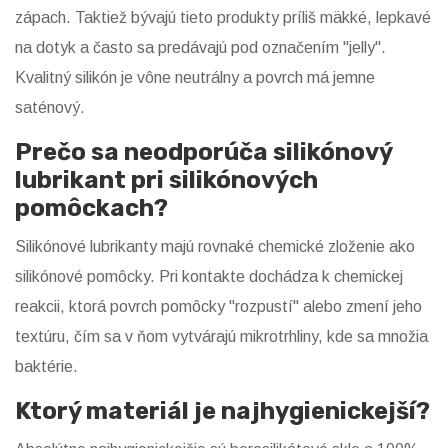
zápach. Taktiež bývajú tieto produkty príliš mäkké, lepkavé
na dotyk a často sa predávajú pod označením "jelly".
Kvalitný silikón je vône neutrálny a povrch má jemne
saténový.
Prečo sa neodporúča silikónový
lubrikant pri silikónových
pomôckach?
Silikónové lubrikanty majú rovnaké chemické zloženie ako
silikónové pomôcky. Pri kontakte dochádza k chemickej
reakcii, ktorá povrch pomôcky "rozpustí" alebo zmení jeho
textúru, čím sa v ňom vytvárajú mikrotrhliny, kde sa množia
baktérie.
Ktorý materiál je najhygienickejší?