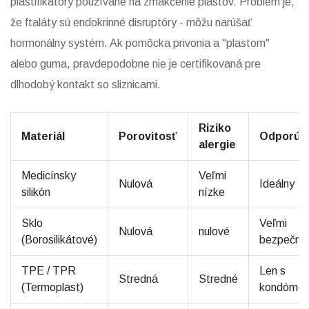
plastifikátory používané na zmäkčenie plastov
. Problém je,
že ftaláty sú endokrinné disruptóry - môžu narúšať
hormonálny systém. Ak pomôcka privonia a "plastom"
alebo guma, pravdepodobne nie je certifikovaná pre
dlhodobý kontakt so sliznicami.
Riziko
Materiál
Porovitosť
Odporúč
alergie
Medicínsky
Veľmi
Nulová
Ideálny
silikón
nízke
Sklo
Veľmi
Nulová
nulové
(Borosilikátové)
bezpečné
TPE / TPR
Len s
Stredná
Stredné
(Termoplast)
kondómo