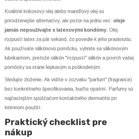
Kvalitné
kokosový olej
alebo
mandľový olej
sú
prirodzenejšie alternatívy, ale pozor na jednu vec:
oleje
jamás nepoužívajte s latexovými kondómy
. Olej
rozpustí latex za pár sekúnd, čo povedie k jeho prasknutiu.
Ak používate silikónovú pomôcku, vyhnite sa silikónovým
lubrikantom, pretože silikón "rozpustí" silikón a povrch vašej
pomôcky sa stane lepkavým a poškodeným.
Sledujte zloženie. Ak vidíte v zozvaku "parfum" (fragrance)
bez konkrétneho špecifikovania, buďte opatrní. Parfumy sú
najčastejším spúščačom kontaktného dermatitis pri
intimnom použití.
Praktický checklist pre
nákup