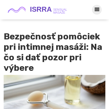
Bezpečnosť pomôciek
pri intimnej masáži: Na
čo si dať pozor pri
výbere