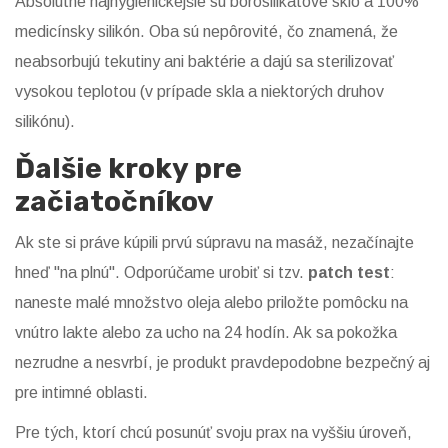
Absolútne najhygienickejšie sú borosilikátové sklo a 100%
medicínsky silikón. Oba sú nepôrovité, čo znamená, že
neabsorbujú tekutiny ani baktérie a dajú sa sterilizovať
vysokou teplotou (v prípade skla a niektorých druhov
silikónu).
Ďalšie kroky pre
začiatočníkov
Ak ste si práve kúpili prvú súpravu na masáž, nezačínajte
hneď "na plnú". Odporúčame urobiť si tzv.
patch test
:
naneste malé množstvo oleja alebo priložte pomôcku na
vnútro lakte alebo za ucho na 24 hodín. Ak sa pokožka
nezrudne a nesvrbí, je produkt pravdepodobne bezpečný aj
pre intimné oblasti.
Pre tých, ktorí chcú posunúť svoju prax na vyššiu úroveň,