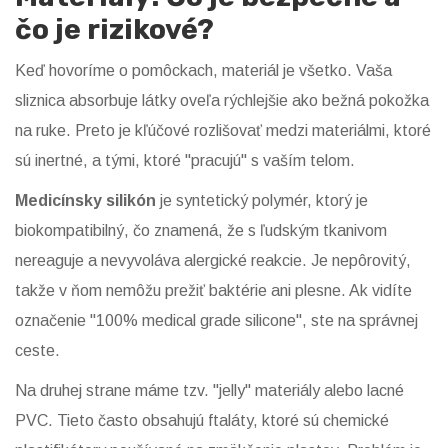
čo je rizikové?
Keď hovoríme o pomôckach, materiál je všetko. Vaša
sliznica absorbuje látky oveľa rýchlejšie ako bežná pokožka
na ruke. Preto je kľúčové rozlišovať medzi materiálmi, ktoré
sú inertné, a tými, ktoré "pracujú" s vaším telom.
Medicínsky silikón
je
syntetický polymér, ktorý je
biokompatibilný, čo znamená, že s ľudským tkanivom
nereaguje a nevyvoláva alergické reakcie
. Je nepôrovitý,
takže v ňom nemôžu prežiť baktérie ani plesne. Ak vidíte
označenie "100% medical grade silicone", ste na správnej
ceste.
Na druhej strane máme tzv. "jelly" materiály alebo lacné
PVC. Tieto často obsahujú
ftaláty
, ktoré sú
chemické