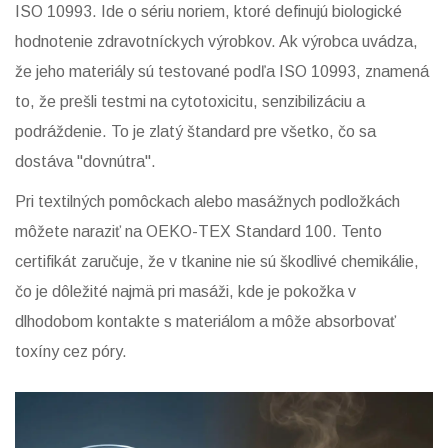
ISO 10993
. Ide o sériu noriem, ktoré definujú
biologické
hodnotenie zdravotníckych výrobkov
. Ak výrobca uvádza,
že jeho materiály sú testované podľa ISO 10993, znamená
to, že prešli testmi na cytotoxicitu, senzibilizáciu a
podráždenie. To je zlatý štandard pre všetko, čo sa
dostáva "dovnútra".
Pri textilných pomôckach alebo masážnych podložkách
môžete naraziť na
OEKO-TEX Standard 100
. Tento
certifikát zaručuje, že v tkanine nie sú škodlivé chemikálie,
čo je dôležité najmä pri masáži, kde je pokožka v
dlhodobom kontakte s materiálom a môže absorbovať
toxíny cez póry.