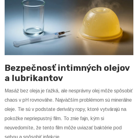
Bezpečnosť intimných olejov
a lubrikantov
Masáž bez oleja je ťažká, ale nesprávny olej môže spôsobiť
chaos v pH rovnováhe. Najväčším problémom sú minerálne
oleje. Tie sú v podstate deriváty ropy, ktoré vytvárajú na
pokožke nepriepustný film. To znie fajn, kým si
neuvedomíte, že tento film môže uviazať baktérie pod
sebou a spôsobiť infekcie.