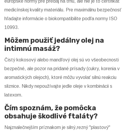
európske normy pre predaj na trhu, ale nie je to certifikát
medicínskej kvality materiálu. Pre maximálnu bezpečnosť
hľadajte informácie o biokompatibilite podľa normy ISO
10993.
Môžem použiť jedálny olej na
intimnú masáž?
Čistý kokosový alebo mandľový olej sú vo všeobecnosti
bezpečné, ale pozor na pridané prísady (cukry, korenia v
aromatických olejoch), ktoré môžu vyvolať silnú reakciu
sliznice. Nikdy nepoužívajte jedle oleje v kombinácii s
latexom.
Čím spoznám, že pomôcka
obsahuje škodlivé ftaláty?
Najznalečnejším príznakom je silný,rezný "plastový"