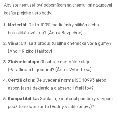
Aby ste nemuseli byť odborníkom na chémiu, pri nákupovej
košíku prejdite tieto body:
Materiál:
Je to 100% medicínsky silikón alebo
borosilikátové sklo? (Áno = Bezpečné)
Vôňa:
Cíti sa z produktu silná chemická vôňa gumy?
(Áno = Riziko ftalátov)
Zloženie oleja:
Obsahuje minerálne oleje
(Paraffinum Liquidum)? (Áno = Vyhnite sa)
Certifikácia:
Je uvedená norma ISO 10993 alebo
aspoň jasná deklarácia o absencii ftalátov?
Kompatibilita:
Súhlasuje materiál pomôcky s typom
použitého lubrikantu (Vodný vs Silikónový)?