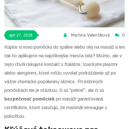
Martina Valentíková
0
apr 27, 2026
Kúpite si novú pomôcku do spálne alebo olej na masáž a len
tak ho aplikujete na najcitlivejšie miesta tela? Možno, ale v
tejto chvíli riskujete kontakt s ftalátmi, toxickými plastmi
alebo alergénmi, ktoré môžu vyvolať podráždenie až po
vážne chemické popáleniny sliznice. Pri intimných
pomôckach nie je otázkou, či sú "pekné", ale či sú
bezpečnosť pomôciek
pri masáži garantovaná
certifikátmi, ktoré zaručujú, že materiál nereaguje s
pokožkou.