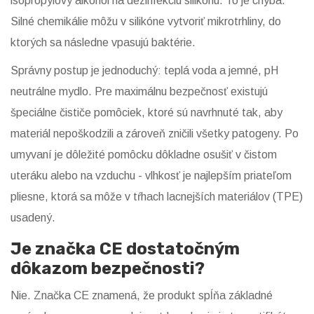
isopropylový alkohol na dezinfekciu silikónu. To je chyba.
Silné chemikálie môžu v silikóne vytvoriť mikrotrhliny, do
ktorých sa následne vpasujú baktérie.
Správny postup je jednoduchý: teplá voda a jemné, pH
neutrálne mydlo. Pre maximálnu bezpečnosť existujú
špeciálne čističe pomôciek, ktoré sú navrhnuté tak, aby
materiál nepoškodzili a zároveň zničili všetky patogeny. Po
umyvaní je dôležité pomôcku dôkladne osušiť v čistom
uteráku alebo na vzduchu - vlhkosť je najlepším priateľom
pliesne, ktorá sa môže v tŕhach lacnejších materiálov (TPE)
usadený.
Je značka CE dostatočným
dôkazom bezpečnosti?
Nie. Značka CE znamená, že produkt spĺňa základné