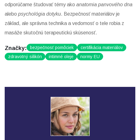
odporúčame študovať témy ako
anatomia panvového dna
alebo
psychológia dotyku
. Bezpečnosť materiálov je
základ, ale správna technika a vedomosť o tele robia z
masáže skutočnú terapeutickú skúsenosť.
Značky:
bezpečnosť pomôciek
certifikácia materiálov
zdravotný silikón
intimné oleje
normy EU