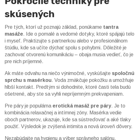
Pokročilé techniky pre
skúsených
Pre tých, ktorí už poznajú základ, ponúkame
tantra
masáže
. Ide o pomalé a vedomé dotyky, ktoré spájajú telo
i myseľ. Praktizujte s partnerkou alebo v profesionálnom
štúdiu, kde sa učíte dýchať spolu s pohybmi. Dôležité je
zachovať otvorenú komunikáciu – obaja musia vedieť, čo je
pre nich príjemné.
Ak máte odvahu na niečo výnimočné, vyskúšajte
spoločnú
sprchu s masérkou
. Voda zmäkčuje pokožku a umožňuje
hlbší kontakt. Predtým si dohodnite, ktoré časti tela budú
ošetrené, aby ste sa vyhli nepríjemným prekvapeniam.
Pre páry je populárna
erotická masáž pre páry
. Je to
kombinácia relaxačnej a intímnej zóny. Masérka vedie
oboch partnerov, ukazuje, kde sa sústreďovať a aké tlaky
použiť. Výsledok je zvýšená intimita a nová úroveň dôvery.
Nezabúdajte na hygienu a výber správneho salónu.