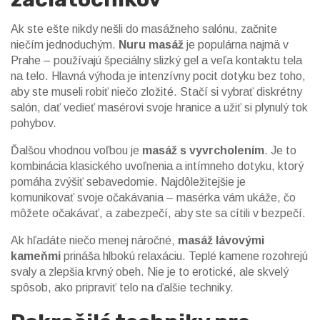
Ak ste ešte nikdy nešli do masážneho salónu, začnite
niečím jednoduchým.
Nuru masáž
je populárna najmä v
Prahe – používajú špeciálny slizký gel a veľa kontaktu tela
na telo. Hlavná výhoda je intenzívny pocit dotyku bez toho,
aby ste museli robiť niečo zložité. Stačí si vybrať diskrétny
salón, dať vedieť masérovi svoje hranice a užiť si plynulý tok
pohybov.
Ďalšou vhodnou voľbou je
masáž s vyvrcholením
. Je to
kombinácia klasického uvoľnenia a intímneho dotyku, ktorý
pomáha zvýšiť sebavedomie. Najdôležitejšie je
komunikovať svoje očakávania – masérka vám ukáže, čo
môžete očakávať, a zabezpečí, aby ste sa cítili v bezpečí.
Ak hľadáte niečo menej náročné,
masáž lávovými
kameňmi
prináša hlbokú relaxáciu. Teplé kamene rozohrejú
svaly a zlepšia krvný obeh. Nie je to erotické, ale skvelý
spôsob, ako pripraviť telo na ďalšie techniky.