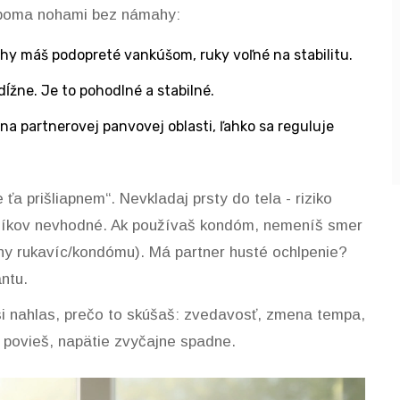
 oboma nohami bez námahy:
nohy máš podopreté vankúšom, ruky voľné na stabilitu.
dĺžne. Je to pohodlné a stabilné.
 na partnerovej panvovej oblasti, ľahko sa reguluje
ťa prišliapnem“. Nevkladaj prsty do tela - riziko
očníkov nevhodné. Ak používaš kondóm, nemeníš smer
eny rukavíc/kondómu). Má partner husté ochlpenie?
antu.
si nahlas, prečo to skúšaš: zvedavosť, zmena tempa,
 povieš, napätie zvyčajne spadne.