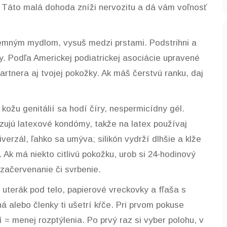
. Táto malá dohoda zníži nervozitu a dá vám voľnosť
jemným mydlom, vysuš medzi prstami. Podstrihni a
ry. Podľa Americkej podiatrickej asociácie upravené
artnera aj tvojej pokožky. Ak máš čerstvú ranku, daj
 kožu genitálií sa hodí číry, nespermicídny gél.
zujú latexové kondómy, takže na latex používaj
iverzál, ľahko sa umýva; silikón vydrží dlhšie a klže
 Ak má niekto citlivú pokožku, urob si 24-hodinový
 začervenanie či svrbenie.
 uterák pod telo, papierové vreckovky a fľaša s
 alebo členky ti ušetrí kŕče. Pri prvom pokuse
 = menej rozptýlenia. Po prvý raz si vyber polohu, v