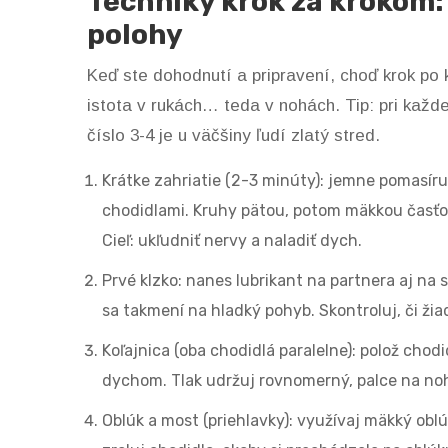
Techniky krok za krokom:
polohy
Keď ste dohodnutí a pripravení, choď krok po kr
istota v rukách… teda v nohách. Tip: pri každe
číslo 3-4 je u väčšiny ľudí zlatý stred.
Krátke zahriatie (2-3 minúty): jemne pomasíru
chodidlami. Kruhy pätou, potom mäkkou časťou
Cieľ: ukľudniť nervy a naladiť dych.
Prvé klzko: nanes lubrikant na partnera aj na s
sa takmení na hladký pohyb. Skontroluj, či ži
Koľajnica (oba chodidlá paralelne): polož chodi
dychom. Tlak udržuj rovnomerný, palce na noh
Oblúk a most (priehlavky): využívaj mäkký obl