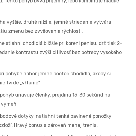
ku. Tento pohyb býva príjemný, lebo kombinuje hladké
ha vyššie, druhé nižšie, jemné striedanie vytvára
nšiu zmenu bez zvyšovania rýchlosti.
e stiahni chodidlá bližšie pri koreni penisu, drž tlak 2-
iedanie kontrastu zvýši citlivosť bez potreby vysokého
pri pohybe nahor jemne pootoč chodidlá, akoby si
ie tvrdé „vŕtanie“.
ý pohyb unavuje členky, prejdina 15-30 sekúnd na
m vymeň.
na bodové dotyky, natiahni tenké bavlnené ponožky
ozloží. Hravý bonus a zároveň menej trenia.