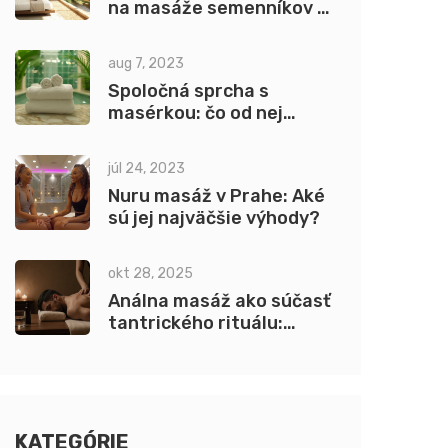
na masáže semenníkov a
penisu v Prahe?
aug 7, 2023
Spoločná sprcha s
masérkou: čo od nej
môžete očakávať?
júl 24, 2023
Nuru masáž v Prahe: Aké
sú jej najväčšie výhody?
okt 28, 2025
Análna masáž ako súčasť
tantrického rituálu:
Bezpečný a informovaný
prístup
KATEGÓRIE