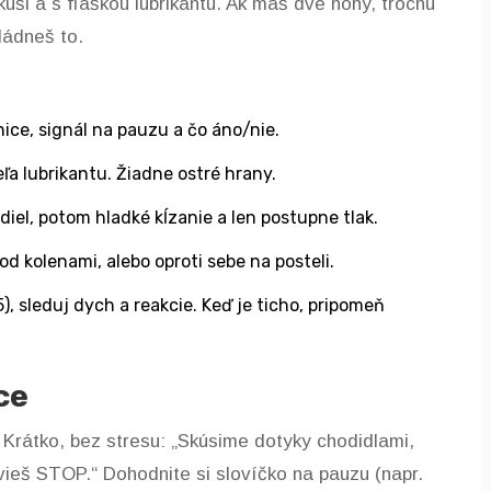
ši a s fľaškou lubrikantu. Ak máš dve nohy, trochu
ládneš to.
ice, signál na pauzu a čo áno/nie.
a lubrikantu. Žiadne ostré hrany.
iel, potom hladké kĺzanie a len postupne tlak.
d kolenami, alebo oproti sebe na posteli.
), sleduj dych a reakcie. Keď je ticho, pripomeň
ce
. Krátko, bez stresu: „Skúsime dotyky chodidlami,
ieš STOP.“ Dohodnite si slovíčko na pauzu (napr.