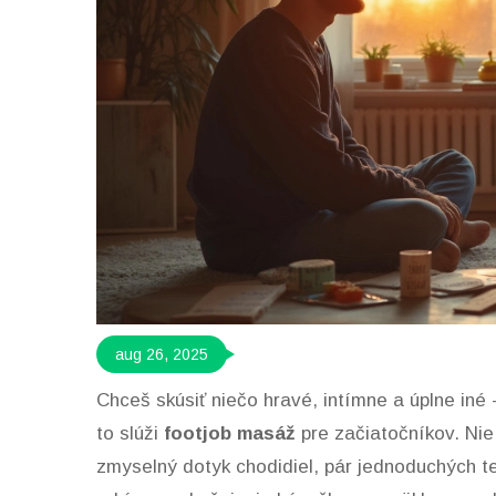
aug 26, 2025
Chceš skúsiť niečo hravé, intímne a úplne in
to slúži
footjob masáž
pre začiatočníkov. Nie 
zmyselný dotyk chodidiel, pár jednoduchých t