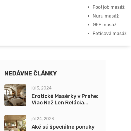
Footjob masáž
Nuru masáž
GFE masáž
Fetišová masáž
NEDÁVNE ČLÁNKY
júl 3, 2024
Erotické Masérky v Prahe:
Viac Než Len Relácia
Masáže
júl 24, 2023
Aké sú špeciálne ponuky