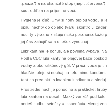
„pauza“) a na okamžité stop (napr. „červená“)
sústrediť sa na príjemné veci.
Hygiena je kľúč. Umy si nohy teplou vodou a 
opiluj nechty do oblého tvaru, skontroluj záde
nechty výrazne znižujú riziko poranenia kože p
jej čas zahojiť sa a dnešok vynechaj.
Lubrikant nie je bonus, ale povinná výbava. Na
Podľa CDC lubrikanty na olejovej báze poškod
vodný alebo silikónový gél. V praxi: voda je un
hladšie; oleje si nechaj na telo mimo kondómu.
test na predlaktí s kvapkou lubrikantu a sleduj
Prostredie nech je pohodlné a praktické: hrubý
lubrikantom na dosah. Mäkký vankúš pod kolená
nerieš hudbu, sviečky a inscenáciu. Menej vecí