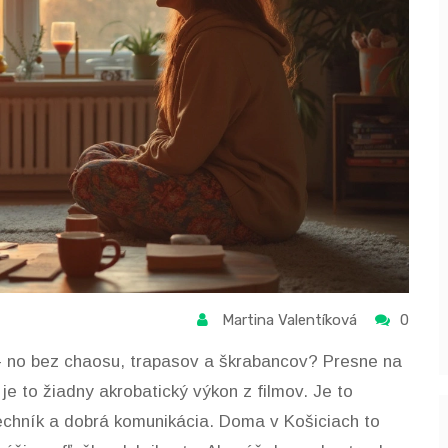
Martina Valentíková
0
é - no bez chaosu, trapasov a škrabancov? Presne na
je to žiadny akrobatický výkon z filmov. Je to
echník a dobrá komunikácia. Doma v Košiciach to