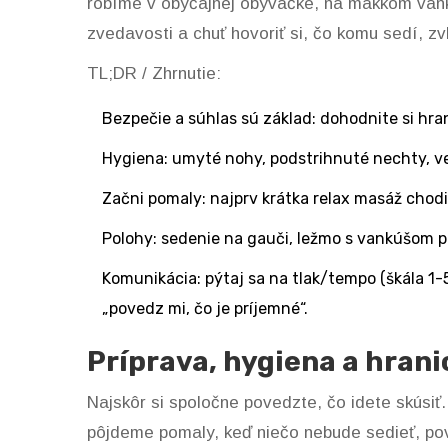
robíme v obyčajnej obývačke, na mäkkom vankú
zvedavosti a chuť hovoriť si, čo komu sedí, zv
TL;DR / Zhrnutie:
Bezpečie a súhlas sú základ: dohodnite si hran
Hygiena: umyté nohy, podstrihnuté nechty, veľ
Začni pomaly: najprv krátka relax masáž chodid
Polohy: sedenie na gauči, ležmo s vankúšom po
Komunikácia: pýtaj sa na tlak/tempo (škála 1-5
„povedz mi, čo je príjemné“.
Príprava, hygiena a hrani
Najskôr si spoločne povedzte, čo idete skúsiť
pôjdeme pomaly, keď niečo nebude sedieť, pov