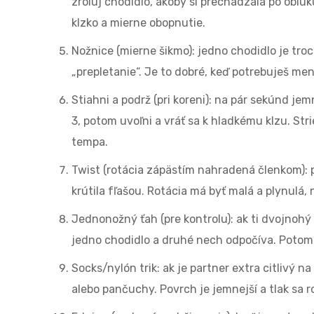
zroluj chodidlo, akoby si prechádzala po oblú
klzko a mierne obopnutie.
Nožnice (mierne šikmo): jedno chodidlo je troc
„prepletanie“. Je to dobré, keď potrebuješ me
Stiahni a podrž (pri koreni): na pár sekúnd jemn
3, potom uvoľni a vráť sa k hladkému klzu. Str
tempa.
Twist (rotácia zápästím nahradená členkom): 
krútila fľašou. Rotácia má byť malá a plynulá, n
Jednonožný ťah (pre kontrolu): ak ti dvojnoh
jedno chodidlo a druhé nech odpočíva. Poto
Socks/nylón trik: ak je partner extra citlivý 
alebo pančuchy. Povrch je jemnejší a tlak sa r