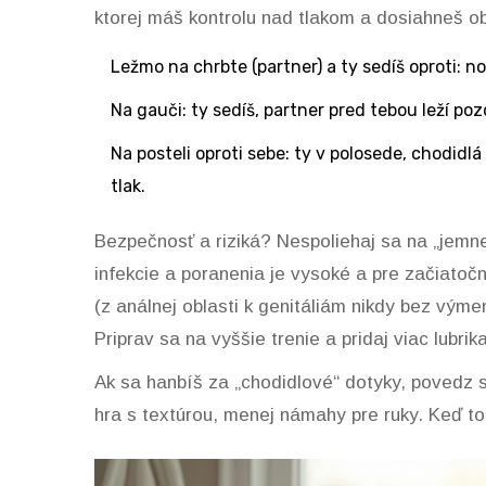
ktorej máš kontrolu nad tlakom a dosiahneš
Ležmo na chrbte (partner) a ty sedíš oproti: 
Na gauči: ty sedíš, partner pred tebou leží poz
Na posteli oproti sebe: ty v polosede, chodidlá
tlak.
Bezpečnosť a riziká? Nespoliehaj sa na „jemne 
infekcie a poranenia je vysoké a pre začiat
(z análnej oblasti k genitáliám nikdy bez vým
Priprav sa na vyššie trenie a pridaj viac lubrik
Ak sa hanbíš za „chodidlové“ dotyky, povedz 
hra s textúrou, menej námahy pre ruky. Keď to