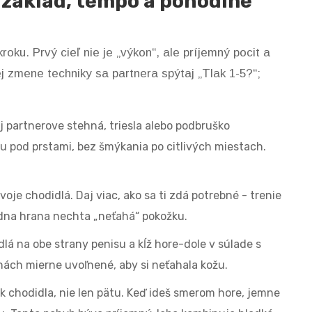
 základ, tempo a pohodlné
oku. Prvý cieľ nie je „výkon“, ale príjemný pocit a
j zmene techniky sa partnera spýtaj „Tlak 1-5?“;
j partnerove stehná, triesla alebo podbruško
 pod prstami, bez šmýkania po citlivých miestach.
voje chodidlá. Daj viac, ako sa ti zdá potrebné - trenie
adna hrana nechta „neťahá“ pokožku.
dlá na obe strany penisu a kĺž hore-dole v súlade s
ách mierne uvoľnené, aby si neťahala kožu.
úk chodidla, nie len pätu. Keď ideš smerom hore, jemne