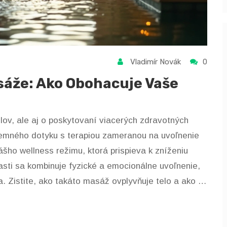
Vladimír Novák
0
sáže: Ako Obohacuje Vaše
lov, ale aj o poskytovaní viacerých zdravotných
jemného dotyku s terapiou zameranou na uvoľnenie
šho wellness režimu, ktorá prispieva k zníženiu
lasti sa kombinuje fyzické a emocionálne uvoľnenie,
. Zistite, ako takáto masáž ovplyvňuje telo a ako ju
a.