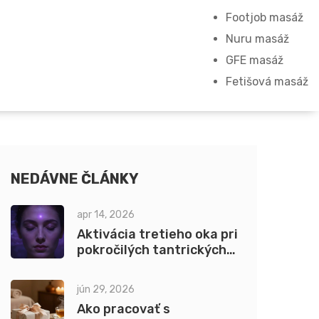
Footjob masáž
Nuru masáž
GFE masáž
Fetišová masáž
NEDÁVNE ČLÁNKY
apr 14, 2026
Aktivácia tretieho oka pri
pokročilých tantrických
praktikách: Prúvodca k
intuícii
jún 29, 2026
Ako pracovať s