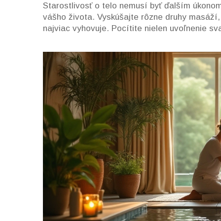
Starostlivosť o telo nemusí byť ďalším úkono
vášho života. Vyskúšajte rôzne druhy masáží, 
najviac vyhovuje. Pocítite nielen uvoľnenie sv