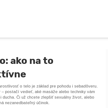
o: ako na to
ktívne
ostlivosť o telo je základ pre pohodu i sebadôveru.
 – postačí vedieť, aké masáže alebo techniky vám
i ducha. Či už chcete zlepšiť sexuálny život, alebo
má nezanedbateľný účinok.