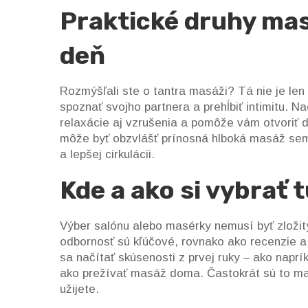
Praktické druhy mas
deň
Rozmýšľali ste o tantra masáži? Tá nie je len 
spoznať svojho partnera a prehĺbiť intimitu.
relaxácie aj vzrušenia a pomôže vám otvoriť 
môže byť obzvlášť prínosná hlboká masáž semen
a lepšej cirkulácii.
Kde a ako si vybrať
Výber salónu alebo masérky nemusí byť zložitý
odbornosť sú kľúčové, rovnako ako recenzie a 
sa načítať skúsenosti z prvej ruky – ako napr
ako prežívať masáž doma. Častokrát sú to malé
užijete.