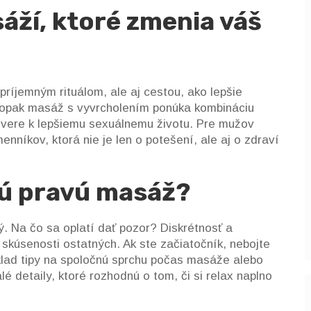
áží, ktoré zmenia váš
príjemným rituálom, ale aj cestou, ako lepšie
 Naopak masáž s vyvrcholením ponúka kombináciu
dvere k lepšiemu sexuálnemu životu. Pre mužov
níkov, ktorá nie je len o potešení, ale aj o zdraví
 tú pravú masáž?
. Na čo sa oplatí dať pozor? Diskrétnosť a
skúsenosti ostatných. Ak ste začiatočník, nebojte
íklad tipy na spoločnú sprchu počas masáže alebo
 detaily, ktoré rozhodnú o tom, či si relax naplno