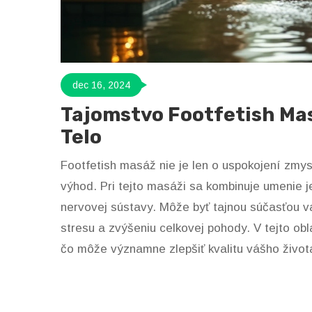
dec 16, 2024
Tajomstvo Footfetish Ma
Telo
Footfetish masáž nie je len o uspokojení zmys
výhod. Pri tejto masáži sa kombinuje umenie 
nervovej sústavy. Môže byť tajnou súčasťou vá
stresu a zvýšeniu celkovej pohody. V tejto ob
čo môže významne zlepšiť kvalitu vášho života
možno začleniť do vášho každodenného život