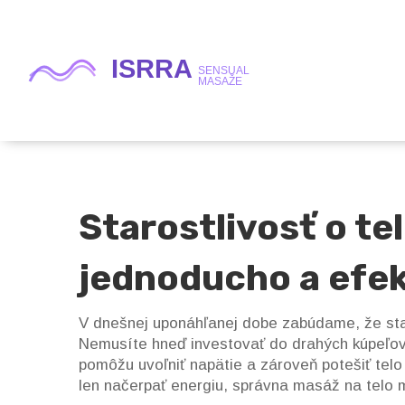
Starostlivosť o tel
jednoducho a efe
V dnešnej uponáhľanej dobe zabúdame, že star
Nemusíte hneď investovať do drahých kúpeľov
pomôžu uvoľniť napätie a zároveň potešiť telo 
len načerpať energiu, správna masáž na telo 