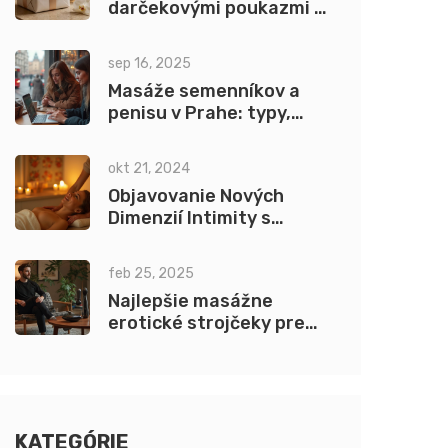
darčekovými poukazmi na
tantrické masáže bez
stresu: Kompletný
sep 16, 2025
sprievodca
Masáže semenníkov a
penisu v Prahe: typy,
hranice a ceny (2025)
okt 21, 2024
Objavovanie Nových
Dimenzií Intimity s
Erotickou Masážou pre
Ženy
feb 25, 2025
Najlepšie masážne
erotické strojčeky pre
mužov: Ako si vybrať?
KATEGÓRIE