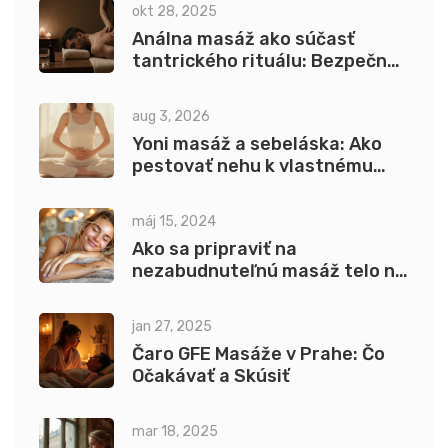
okt 28, 2025
Análna masáž ako súčasť
tantrického rituálu: Bezpečný
a informovaný prístup
aug 3, 2026
Yoni masáž a sebeláska: Ako
pestovať nehu k vlastnému
telu
máj 15, 2024
Ako sa pripraviť na
nezabudnuteľnú masáž telo na
telo v Prahe
jan 27, 2025
Čaro GFE Masáže v Prahe: Čo
Očakávať a Skúsiť
mar 18, 2025