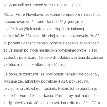
vplyv na celkovú úroveň stresu a kvalitu spánku.
MUDr. Petra Nováková, sexuálna terapeutka s 15-ročnou
praxou, uvádza, že tantrická masáž je jedným z
najefektívnejších nástrojov na zlepšenie intimnej
komunikácie. Vo svojej klinickej skupine pozorovala, že 83
% pacientov zaznamenalo výrazné zlepšenie spokojnosti
so vzťahom po troch mesiacoch pravidelnej praxe. Tieto
výsledky potvrdzujú, že ide o dlhodobú investíciu do zdravia
vzťahu, nie len o krátkodobý zážitok.
Je dôležité zdôrazniť, že prvý pokus nemusí byť dokonalý.
Väčšina začiatkárikov potrebuje 4 až 6 pokusov na
osvojenie si základných techník. Počas tohto obdobia je
kritická otvorená komunikácia. Partner by mal mať možnosť
kedykoľvek zastaviť alebo upraviť intenzitu masáže. Táto