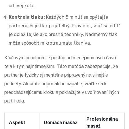
citlivej kože.
Kontrola tlaku:
Každých 5 minút sa opýtajte
partnera, či je tlak prijateľný. Pravidlo „snaž sa cítiť“
je dôležitejšie ako presné techniky. Nadmerný tlak
môže spôsobiť mikrotraumata tkaniva.
Kľúčovým princípom je postup od menej intimných častí
tela k tým najintimnejším. Táto metóda zabezpečuje, že
partner je fyzicky aj mentálne pripravený na silnejšie
podnety. Ak cítite odpor alebo napätie, vráťte sa k
predchádzajúcemu kroku a pokračujte v uvoľňovaní iných
partií tela.
Profesionálna
Aspekt
Domáca masáž
masáž