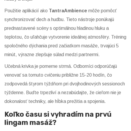
Použitie aplikácií ako
TantraAmbience
môže pomôcť
synchronizovať dech a hudbu. Tieto nástroje ponúkajú
prednastavené scény s optimálnou hladinou hluku a
teplotou, čo uľahčuje vytvorenie ideálnej atmosféry. Tréning
spoločného dýchania pred začiatkom masáže, trvajúci 5
minút, výrazne zlepšuje súlad medzi partnermi.
Učebná krivka je pomerne strmá. Odborníci odporúčajú
venovať sa tomuto cvičeniu približne 15-20 hodín, čo
zodpovedá štyrom týždňom pri dvojhodinových sessionoch
týždenne. Buďte trpezliví a nezabúdajte, že cieľom nie je
dokonalosť techniky, ale hĺbka prežitia a spojenia.
Koľko času si vyhradím na prvú
lingam masáž?