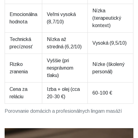
Nízka
Emocionálna
Veľmi vysoká
(terapeutický
hodnota
(8,7/10)
kontext)
Technická
Nízka až
Vysoká (9,5/10)
precíznosť
stredná (6,2/10)
Vyššie (pri
Riziko
Nízke (školený
nesprávnom
zranenia
personál)
tlaku)
Cena za
Izba + olej (cca
60-100 €
reláciu
20-30 €)
Porovnanie domácich a profesionálnych lingam masáží