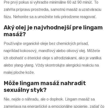
Pre prvý pokus si vyhradte minimálne 60 až 90 minút. To
zahŕňa prípravu prostredia, samotnú masáž a uzatváraciu
fázu. Nehonite sa a umožnite telu prirodzene reagovať.
Aký olej je najvhodnejší pre lingam
masáž?
Používajte organické oleje bez chemických prísad,
napríklad kokosový, mandľový alebo olivový olej. Môžete
ich obohatiť o éterické oleje s afrodiziakami, ako je vanilka
alebo ylang-ylang. Vždy skontrolujte alergickú reakciu na
malej ploche kože.
Môže lingam masáž nahradit
sexuálny styk?
Nie, nejde o náhradu, ale o doplnok. Lingam masáž sa
zameriava na energetické a emocionálne spojenie, zatiaľ čo