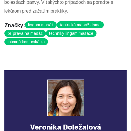
bolestiach panvy. V takýchto prípadoch sa poraďte s
lekárom pred začatím praktiky.
Značky:
lingam masáž
tantrická masáž doma
príprava na masáž
techniky lingam masáže
intimná komunikácia
Veronika Doležalová