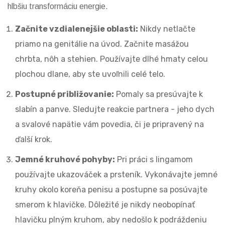
hlbšiu transformáciu energie.
Začnite vzdialenejšie oblasti:
Nikdy netlačte
priamo na genitálie na úvod. Začnite masážou
chrbta, nôh a stehien. Používajte dlhé hmaty celou
plochou dlane, aby ste uvoľnili celé telo.
Postupné približovanie:
Pomaly sa presúvajte k
slabín a panve. Sledujte reakcie partnera - jeho dych
a svalové napätie vám povedia, či je pripravený na
ďalší krok.
Jemné kruhové pohyby:
Pri práci s lingamom
používajte ukazováček a prsteník. Vykonávajte jemné
kruhy okolo koreňa penisu a postupne sa posúvajte
smerom k hlavičke. Dôležité je nikdy neobopínať
hlavičku plným kruhom, aby nedošlo k podráždeniu