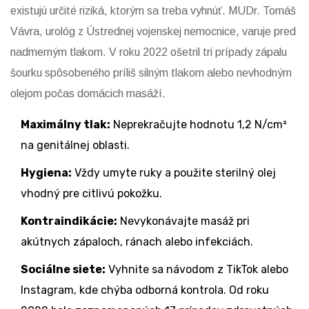
existujú určité riziká, ktorým sa treba vyhnúť. MUDr. Tomáš
Vávra, urológ z Ústrednej vojenskej nemocnice, varuje pred
nadmerným tlakom. V roku 2022 ošetril tri prípady zápalu
šourku spôsobeného príliš silným tlakom alebo nevhodným
olejom počas domácich masáží.
Maximálny tlak:
Neprekračujte hodnotu 1,2 N/cm²
na genitálnej oblasti.
Hygiena:
Vždy umyte ruky a použite sterilný olej
vhodný pre citlivú pokožku.
Kontraindikácie:
Nevykonávajte masáž pri
akútnych zápaloch, ránach alebo infekciách.
Sociálne siete:
Vyhnite sa návodom z TikTok alebo
Instagram, kde chýba odborná kontrola. Od roku