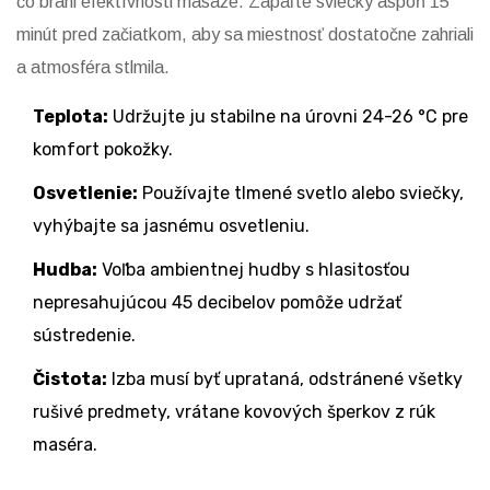
čo bráni efektívnosti masáže. Zapáľte sviečky aspoň 15
minút pred začiatkom, aby sa miestnosť dostatočne zahriali
a atmosféra stlmila.
Teplota:
Udržujte ju stabilne na úrovni 24-26 °C pre
komfort pokožky.
Osvetlenie:
Používajte tlmené svetlo alebo sviečky,
vyhýbajte sa jasnému osvetleniu.
Hudba:
Voľba ambientnej hudby s hlasitosťou
nepresahujúcou 45 decibelov pomôže udržať
sústredenie.
Čistota:
Izba musí byť uprataná, odstránené všetky
rušivé predmety, vrátane kovových šperkov z rúk
maséra.