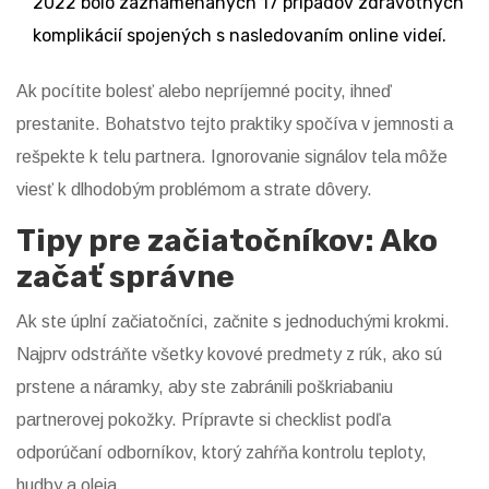
2022 bolo zaznamenaných 17 prípadov zdravotných
komplikácií spojených s nasledovaním online videí.
Ak pocítite bolesť alebo nepríjemné pocity, ihneď
prestanite. Bohatstvo tejto praktiky spočíva v jemnosti a
rešpekte k telu partnera. Ignorovanie signálov tela môže
viesť k dlhodobým problémom a strate dôvery.
Tipy pre začiatočníkov: Ako
začať správne
Ak ste úplní začiatočníci, začnite s jednoduchými krokmi.
Najprv odstráňte všetky kovové predmety z rúk, ako sú
prstene a náramky, aby ste zabránili poškriabaniu
partnerovej pokožky. Prípravte si checklist podľa
odporúčaní odborníkov, ktorý zahŕňa kontrolu teploty,
hudby a oleja.