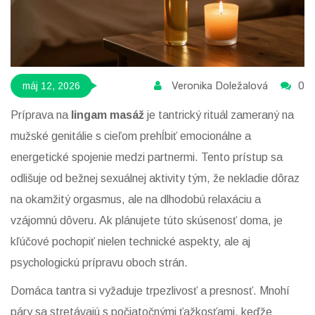
Veronika Doležalová
0
máj 12, 2026
Príprava na
lingam masáž
je
tantrický rituál zameraný na
mužské genitálie s cieľom prehĺbiť emocionálne a
energetické spojenie medzi partnermi
. Tento prístup sa
odlišuje od bežnej sexuálnej aktivity tým, že nekladie dôraz
na okamžitý orgasmus, ale na dlhodobú relaxáciu a
vzájomnú dôveru. Ak plánujete túto skúsenosť doma, je
kľúčové pochopiť nielen technické aspekty, ale aj
psychologickú prípravu oboch strán.
Domáca tantra si vyžaduje trpezlivosť a presnosť. Mnohí
páry sa stretávajú s počiatočnými ťažkosťami, keďže