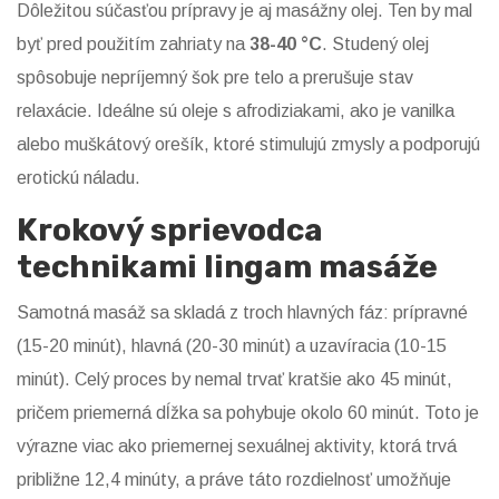
Dôležitou súčasťou prípravy je aj masážny olej. Ten by mal
byť pred použitím zahriaty na
38-40 °C
. Studený olej
spôsobuje nepríjemný šok pre telo a prerušuje stav
relaxácie. Ideálne sú oleje s afrodiziakami, ako je vanilka
alebo muškátový orešík, ktoré stimulujú zmysly a podporujú
erotickú náladu.
Krokový sprievodca
technikami lingam masáže
Samotná masáž sa skladá z troch hlavných fáz: prípravné
(15-20 minút), hlavná (20-30 minút) a uzavíracia (10-15
minút). Celý proces by nemal trvať kratšie ako 45 minút,
pričem priemerná dĺžka sa pohybuje okolo 60 minút. Toto je
výrazne viac ako priemernej sexuálnej aktivity, ktorá trvá
približne 12,4 minúty, a práve táto rozdielnosť umožňuje