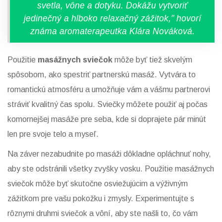
svetla, vône a dotyku. Dokážu vytvoriť
jedinečný a hlboko relaxačný zážitok," hovorí
známa aromaterapeutka Klára Nováková.
Použitie
masážnych sviečok
môže byť tiež skvelým
spôsobom, ako spestriť partnerskú masáž. Vytvára to
romantickú atmosféru a umožňuje vám a vášmu partnerovi
stráviť kvalitný čas spolu. Sviečky môžete použiť aj počas
komornejšej masáže pre seba, kde si doprajete pár minút
len pre svoje telo a myseľ.
Na záver nezabudnite po masáži dôkladne opláchnuť nohy,
aby ste odstránili všetky zvyšky vosku. Použitie masážnych
sviečok môže byť skutočne osviežujúcim a výživným
zážitkom pre vašu pokožku i zmysly. Experimentujte s
rôznymi druhmi sviečok a vôní, aby ste našli to, čo vám