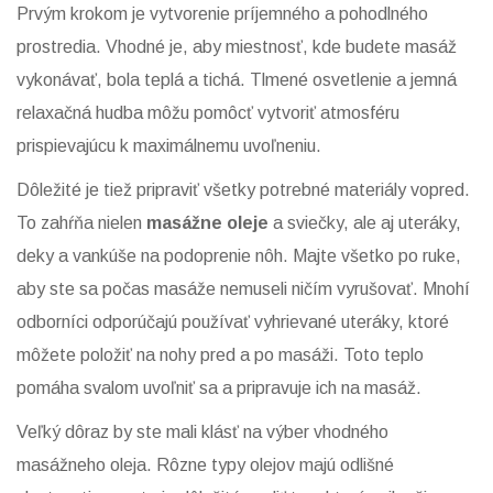
Prvým krokom je vytvorenie príjemného a pohodlného
prostredia. Vhodné je, aby miestnosť, kde budete masáž
vykonávať, bola teplá a tichá. Tlmené osvetlenie a jemná
relaxačná hudba môžu pomôcť vytvoriť atmosféru
prispievajúcu k maximálnemu uvoľneniu.
Dôležité je tiež pripraviť všetky potrebné materiály vopred.
To zahŕňa nielen
masážne oleje
a sviečky, ale aj uteráky,
deky a vankúše na podoprenie nôh. Majte všetko po ruke,
aby ste sa počas masáže nemuseli ničím vyrušovať. Mnohí
odborníci odporúčajú používať vyhrievané uteráky, ktoré
môžete položiť na nohy pred a po masáži. Toto teplo
pomáha svalom uvoľniť sa a pripravuje ich na masáž.
Veľký dôraz by ste mali klásť na výber vhodného
masážneho oleja. Rôzne typy olejov majú odlišné