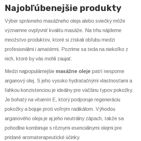
Najobľúbenejšie produkty
Výber správneho masážneho oleja alebo sviečky môže
významne ovplyvniť kvalitu masáže. Na trhu nájdeme
množstvo produktov, ktoré si získali obľubu medzi
profesionálmi i amatérmi. Pozrime sa teda na niekoľko z
nich, ktoré by vás mohli zaujať.
Medzi najpopulárnejšie
masážne oleje
patrí nesporne
arganový olej. S jeho vysoko hydratačnými vlastnosťami a
ľahkou konzistenciou je ideálny pre väčšinu typov pokožky.
Je bohatý na vitamín E, ktorý podporuje regeneráciu
pokožky a bojuje proti voľným radikálom. Výhodou
arganového oleja je aj jeho neutrálny zápach, takže sa
pohodlne kombinuje s rôznymi esenciálnymi olejmi pre
pridané aromaterapeutické účinky.