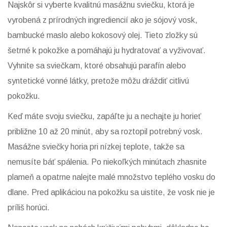
Najskôr si vyberte kvalitnú masážnu sviečku, ktorá je
vyrobená z prírodných ingrediencií ako je sójový vosk,
bambucké maslo alebo kokosový olej. Tieto zložky sú
šetrné k pokožke a pomáhajú ju hydratovať a vyživovať.
Vyhnite sa sviečkam, ktoré obsahujú parafín alebo
syntetické vonné látky, pretože môžu dráždiť citlivú
pokožku.
Keď máte svoju sviečku, zapáľte ju a nechajte ju horieť
približne 10 až 20 minút, aby sa roztopil potrebný vosk.
Masážne sviečky horia pri nízkej teplote, takže sa
nemusíte báť spálenia. Po niekoľkých minútach zhasnite
plameň a opatrne nalejte malé množstvo teplého vosku do
dlane. Pred aplikáciou na pokožku sa uistite, že vosk nie je
príliš horúci.