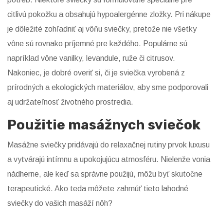
citlivú pokožku a obsahujú hypoalergénne zložky. Pri nákupe
je dôležité zohľadniť aj vôňu sviečky, pretože nie všetky
vône sú rovnako príjemné pre každého. Populárne sú
napríklad vône vanilky, levandule, ruže či citrusov.
Nakoniec, je dobré overiť si, či je sviečka vyrobená z
prírodných a ekologických materiálov, aby sme podporovali
aj udržateľnosť životného prostredia.
Použitie masážnych sviečok
Masážne sviečky pridávajú do relaxačnej rutiny prvok luxusu
a vytvárajú intímnu a upokojujúcu atmosféru. Nielenže vonia
nádherne, ale keď sa správne použijú, môžu byť skutočne
terapeutické. Ako teda môžete zahrnúť tieto lahodné
sviečky do vašich masáží nôh?