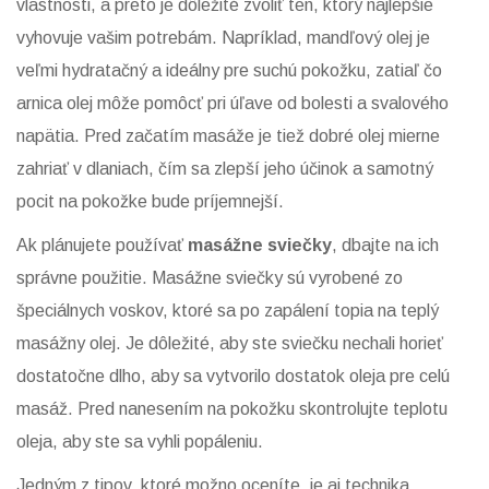
vlastnosti, a preto je dôležité zvoliť ten, ktorý najlepšie
vyhovuje vašim potrebám. Napríklad, mandľový olej je
veľmi hydratačný a ideálny pre suchú pokožku, zatiaľ čo
arnica olej môže pomôcť pri úľave od bolesti a svalového
napätia. Pred začatím masáže je tiež dobré olej mierne
zahriať v dlaniach, čím sa zlepší jeho účinok a samotný
pocit na pokožke bude príjemnejší.
Ak plánujete používať
masážne sviečky
, dbajte na ich
správne použitie. Masážne sviečky sú vyrobené zo
špeciálnych voskov, ktoré sa po zapálení topia na teplý
masážny olej. Je dôležité, aby ste sviečku nechali horieť
dostatočne dlho, aby sa vytvorilo dostatok oleja pre celú
masáž. Pred nanesením na pokožku skontrolujte teplotu
oleja, aby ste sa vyhli popáleniu.
Jedným z tipov, ktoré možno oceníte, je aj technika