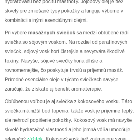
hydratovanú bez pocitu mastnoty. Jojobový olej je tiež
skvelý pre zmiešané typy pokožky a funguje výborne v
kombinácii s inými esenciálnymi olejmi.
Pri výbere
masážnych sviečok
sa medzí obľúbené radí
sviečka so sójovým voskom. Na rozdiel od parafínových
sviečok, sójový vosk horí čistejšie a nevytvára škodlivé
toxíny. Navyše, sójové sviečky horia dlhšie a
rovnomernejšie, čo poskytuje trvalú a príjemnú masáž.
Prírodné esenciálne oleje v týchto sviečkach navyše
zaručujú, že získate aj benefit aromaterapie.
Obľúbenou voľbou je aj sviečka z kokosového vosku. Táto
sviečka má nižší bod topenia, takže vosk je príjemne teplý,
ale nehrozí popálenie pokožky. Kokosový vosk má navyše
skvelé hydratačné vlastnosti a jeho jemná vôňa umocňuje
relaxačný
zážitok
. Kokosový vosk tiež známej pre svoje