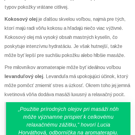
typov pokožky vrátane citlivej.
Kokosový olej
je ďalšou skvelou voľbou, najmä pre tých,
ktorí majú radi vôňu kokosu a hľadajú niečo viac výživné.
Kokosový olej má vysoký obsah mastných kyselín, čo
poskytuje intenzívnu hydratáciu. Je však hutnejší, takže
môže byť lepší pre suchšiu pokožku alebo hlbšie masáže.
Pre milovníkov aromaterapie môže byť ideálnou voľbou
levanduľový olej
. Levanduľa má upokojujúci účinok, ktorý
môže pomôcť zmierniť stres a úzkosť. Okrem toho jej jemná
kvetinová vôňa dodáva masáži luxusný a relaxačný pocit.
„Použitie prírodných olejov pri masáži nôh
môže významne prispieť k celkovému
relaxačnému zážitku,“ hovorí Lucia
Horváthová, odborníčka na aromaterapiu.