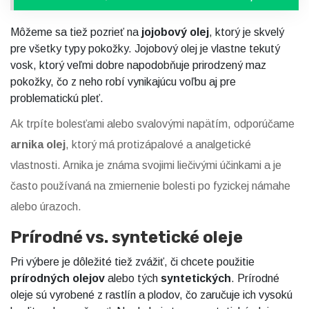
Môžeme sa tiež pozrieť na
jojobový olej
, ktorý je skvelý
pre všetky typy pokožky. Jojobový olej je vlastne tekutý
vosk, ktorý veľmi dobre napodobňuje prirodzený maz
pokožky, čo z neho robí vynikajúcu voľbu aj pre
problematickú pleť.
Ak trpíte bolesťami alebo svalovými napätím, odporúčame
arnika olej
, ktorý má protizápalové a analgetické
vlastnosti. Arnika je známa svojimi liečivými účinkami a je
často používaná na zmiernenie bolesti po fyzickej námahe
alebo úrazoch.
Prírodné vs. syntetické oleje
Pri výbere je dôležité tiež zvážiť, či chcete použitie
prírodných olejov
alebo tých
syntetických
. Prírodné
oleje sú vyrobené z rastlín a plodov, čo zaručuje ich vysokú