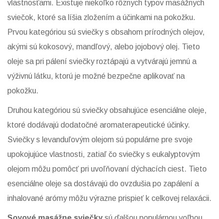
vlastnosťami. Existuje niekoľko rôznych typov masážnych
sviečok, ktoré sa líšia zložením a účinkami na pokožku.
Prvou kategóriou sú sviečky s obsahom prírodných olejov,
akými sú kokosový, mandľový, alebo jojobový olej. Tieto
oleje sa pri pálení sviečky roztápajú a vytvárajú jemnú a
výživnú látku, ktorú je možné bezpečne aplikovať na
pokožku.
Druhou kategóriou sú sviečky obsahujúce esenciálne oleje,
ktoré dodávajú dodatočné aromaterapeutické účinky.
Sviečky s levanduľovým olejom sú populárne pre svoje
upokojujúce vlastnosti, zatiaľ čo sviečky s eukalyptovým
olejom môžu pomôcť pri uvoľňovaní dýchacích ciest. Tieto
esenciálne oleje sa dostávajú do ovzdušia po zapálení a
inhalované arómy môžu výrazne prispieť k celkovej relaxácii.
Soyové masážne sviečky
sú ďalšou populárnou voľbou.