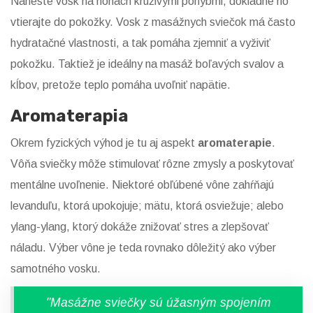
Naneste vosk na nohách krúživými pohybmi, dôkladne ho
vtierajte do pokožky. Vosk z masážnych sviečok má často
hydratačné vlastnosti, a tak pomáha zjemniť a vyživiť
pokožku. Taktiež je ideálny na masáž boľavých svalov a
kĺbov, pretože teplo pomáha uvoľniť napätie.
Aromaterapia
Okrem fyzických výhod je tu aj aspekt
aromaterapie
.
Vôňa sviečky môže stimulovať rôzne zmysly a poskytovať
mentálne uvoľnenie. Niektoré obľúbené vône zahŕňajú
levanduľu, ktorá upokojuje; mätu, ktorá osviežuje; alebo
ylang-ylang, ktorý dokáže znižovať stres a zlepšovať
náladu. Výber vône je teda rovnako dôležitý ako výber
samotného vosku.
"Masážne sviečky sú úžasným spojením