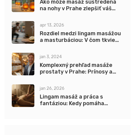
Ako môže masáž sústredená
na nohy v Prahe zlepšiť váš
zdravotný stav
apr 13, 2026
Rozdiel medzi lingam masážou
a masturbáciou: V čom tkvie
skutočný rozdiel?
jan 3, 2024
Komplexný prehľad masáže
prostaty v Prahe: Prínosy a
postupy
jan 26, 2026
Lingam masáž a práca s
fantáziou: Kedy pomáha
vizualizácia