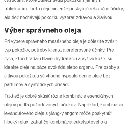
časticami, ktoré zanechávajú pokožku s jemným
trbliekaním. Tieto oleje nielenže poskytujú relaxačné účinky,
ale tiež nechávajú pokožku vyzerať zdravou a žiarivou.
Výber správneho oleja
Pri výbere správneho masážneho oleja je dôležité zvážiť
typ pokožky, potreby klienta a preferované účinky. Pre
tých, ktorí hľadajú hlavnú hydratáciu a výživu kože, sú
ideálne oleje na báze avokáda alebo arganu. Pre osoby s
citlivou pokožkou sú vhodné hypoalergénne oleje bez
parfumov a syntetických prísad.
Taktiež je dobré skúsiť rôzne kombinácie esenciálnych
olejov podľa požadovaných účinkov. Napríklad, kombinácia
levanduľového oleja s ylang-ylangom môže poskytnúť
hlboký relax, zatiaľ čo kombinácia eukalyptového a