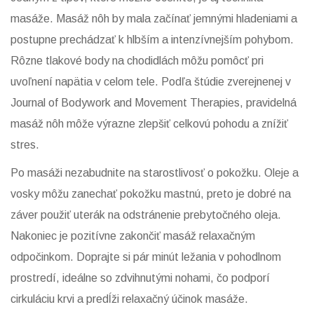
masáže. Masáž nôh by mala začínať jemnými hladeniami a
postupne prechádzať k hlbším a intenzívnejším pohybom.
Rôzne tlakové body na chodidlách môžu pomôcť pri
uvoľnení napätia v celom tele. Podľa štúdie zverejnenej v
Journal of Bodywork and Movement Therapies, pravidelná
masáž nôh môže výrazne zlepšiť celkovú pohodu a znížiť
stres.
Po masáži nezabudnite na starostlivosť o pokožku. Oleje a
vosky môžu zanechať pokožku mastnú, preto je dobré na
záver použiť uterák na odstránenie prebytočného oleja.
Nakoniec je pozitívne zakončiť masáž relaxačným
odpočinkom. Doprajte si pár minút ležania v pohodlnom
prostredí, ideálne so zdvihnutými nohami, čo podporí
cirkuláciu krvi a predĺži relaxačný účinok masáže.