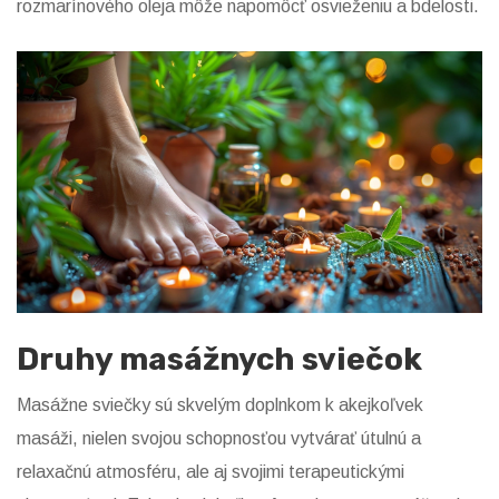
rozmarínového oleja môže napomôcť osvieženiu a bdelosti.
Druhy masážnych sviečok
Masážne sviečky sú skvelým doplnkom k akejkoľvek
masáži, nielen svojou schopnosťou vytvárať útulnú a
relaxačnú atmosféru, ale aj svojimi terapeutickými