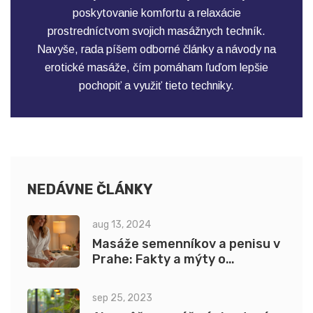
poskytovanie komfortu a relaxácie
prostredníctvom svojich masážnych techník.
Navyše, rada píšem odborné články a návody na
erotické masáže, čím pomáham ľuďom lepšie
pochopiť a využiť tieto techniky.
NEDÁVNE ČLÁNKY
aug 13, 2024
Masáže semenníkov a penisu v
Prahe: Fakty a mýty o
intímnych masážach
sep 25, 2023