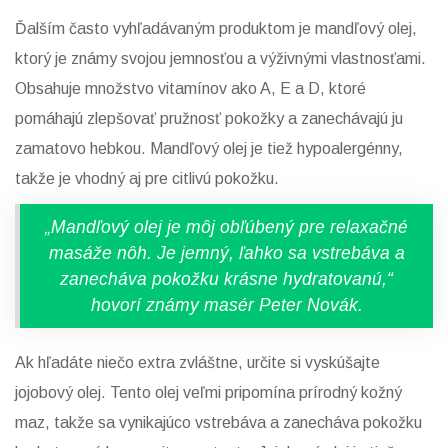
Ďalším často vyhľadávaným produktom je mandľový olej,
ktorý je známy svojou jemnosťou a výživnými vlastnosťami.
Obsahuje množstvo vitamínov ako A, E a D, ktoré
pomáhajú zlepšovať pružnosť pokožky a zanechávajú ju
zamatovo hebkou. Mandľový olej je tiež hypoalergénny,
takže je vhodný aj pre citlivú pokožku.
„Mandľový olej je môj obľúbený pre relaxačné
masáže nôh. Je jemný, ľahko sa vstrebáva a
zanecháva pokožku krásne hydratovanú,“
hovorí známy masér Peter Novák.
Ak hľadáte niečo extra zvláštne, určite si vyskúšajte
jojobový olej. Tento olej veľmi pripomína prírodný kožný
maz, takže sa vynikajúco vstrebáva a zanecháva pokožku