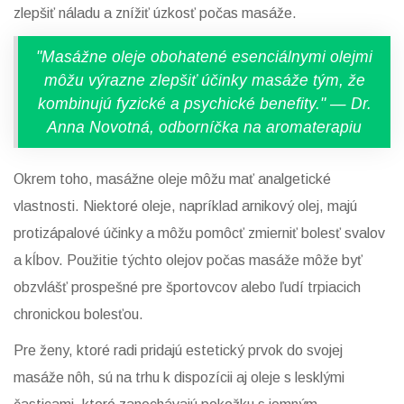
zlepšiť náladu a znížiť úzkosť počas masáže.
"Masážne oleje obohatené esenciálnymi olejmi
môžu výrazne zlepšiť účinky masáže tým, že
kombinujú fyzické a psychické benefity." — Dr.
Anna Novotná, odborníčka na aromaterapiu
Okrem toho, masážne oleje môžu mať analgetické
vlastnosti. Niektoré oleje, napríklad arnikový olej, majú
protizápalové účinky a môžu pomôcť zmierniť bolesť svalov
a kĺbov. Použitie týchto olejov počas masáže môže byť
obzvlášť prospešné pre športovcov alebo ľudí trpiacich
chronickou bolesťou.
Pre ženy, ktoré radi pridajú estetický prvok do svojej
masáže nôh, sú na trhu k dispozícii aj oleje s lesklými