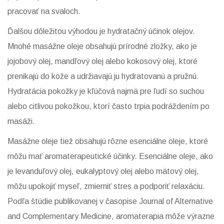
pracovať na svaloch.
Ďalšou dôležitou výhodou je hydratačný účinok olejov.
Mnohé masážne oleje obsahujú prírodné zložky, ako je
jojobový olej, mandľový olej alebo kokosový olej, ktoré
prenikajú do kože a udržiavajú ju hydratovanú a pružnú.
Hydratácia pokožky je kľúčová najmä pre ľudí so suchou
alebo citlivou pokožkou, ktorí často trpia podráždením po
masáži.
Masážne oleje tiež obsahujú rôzne esenciálne oleje, ktoré
môžu mať aromaterapeutické účinky. Esenciálne oleje, ako
je levanduľový olej, eukalyptový olej alebo mätový olej,
môžu upokojiť myseľ, zmierniť stres a podporiť relaxáciu.
Podľa štúdie publikovanej v časopise Journal of Alternative
and Complementary Medicine, aromaterapia môže výrazne