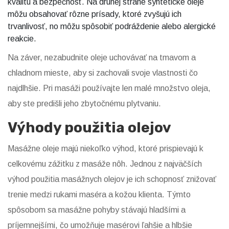
kvalitu a bezpečnosť. Na druhej strane syntetické oleje
môžu obsahovať rôzne prísady, ktoré zvyšujú ich
trvanlivosť, no môžu spôsobiť podráždenie alebo alergické
reakcie.
Na záver, nezabudnite oleje uchovávať na tmavom a
chladnom mieste, aby si zachovali svoje vlastnosti čo
najdlhšie. Pri masáži používajte len malé množstvo oleja,
aby ste predišli jeho zbytočnému plytvaniu.
Výhody použitia olejov
Masážne oleje majú niekoľko výhod, ktoré prispievajú k
celkovému zážitku z masáže nôh. Jednou z najväčších
výhod použitia masážnych olejov je ich schopnosť znižovať
trenie medzi rukami maséra a kožou klienta. Týmto
spôsobom sa masážne pohyby stávajú hladšími a
príjemnejšími, čo umožňuje masérovi ľahšie a hlbšie