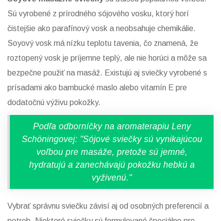
Sú vyrobené z prírodného sójového vosku, ktorý horí
čistejšie ako parafínový vosk a neobsahuje chemikálie.
Soyový vosk má nízku teplotu tavenia, čo znamená, že
roztopený vosk je príjemne teplý, ale nie horúci a môže sa
bezpečne použiť na masáž. Existujú aj sviečky vyrobené s
prísadami ako bambucké maslo alebo vitamín E pre
dodatočnú výživu pokožky.
Podľa odborníčky na aromaterapiu Leny
Schöningovej: "Sójové sviečky sú vynikajúcou
voľbou pre masáže, pretože sú jemné,
hydratujú a zanechávajú pokožku hebkú a
vyživenú."
Vybrať správnu sviečku závisí aj od osobných preferencií a
potreb. Niektoré sviečky sú formulované špeciálne pre