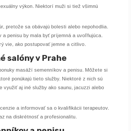
sexuálny výkon. Niektorí muži si tiež všimnú
, pretože sa obávajú bolesti alebo nepohodlia.
 penisu by mala byť príjemná a uvoľňujúca.
rý vie, ako postupovať jemne a citlivo.
é salóny v Prahe
 ponuky masáží semenníkov a penisu. Môžete si
toré ponúkajú tieto služby. Niektoré z nich sú
 využiť aj iné služby ako saunu, jacuzzi alebo
cenzie a informovať sa o kvalifikácii terapeutov.
az na diskrétnosť a profesionalitu.
nníkov a penisu