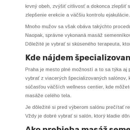
krvný obeh, zvýšiť citlivosť a dokonca zlepšiť 
zlepšenie erekcie a väčšiu kontrolu ejakulácie.
Mnoho mužov sa však obáva takýchto procedúr
Naopak, správne vykonaná masáž semenníkov a
Dôležité je vybrať si skúseného terapeuta, kto
Kde nájdem špecializovan
Praha je mesto plné možností a to sa týka aj
vybrať z viacerých špecializovaných salónov, k
súčasťou väčších wellness centier, kde môžete
masáže celého tela.
Je dôležité si pred výberom salónu prečítať re
Vždy je dobré vybrať si salón, ktorý kladie dôr
Ako prebieha masáž seme