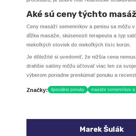
Aké sú ceny týchto masáž
Ceny masáží semenníkov a penisu sa môžu v Pr
dĺžka masáže, skúsenosti terapeuta a typ sa
niekoľkých stoviek do niekoľkých tisíc korún.
Je dôležité si uvedomiť, že nižšia cena nemus
drahšie salóny môžu účtovať viac len za svoje
výberom poriadne preskúmať ponuku a recenzi
Značky:
špeciálne ponuky
masáže semenníkov a 
Marek Šulák