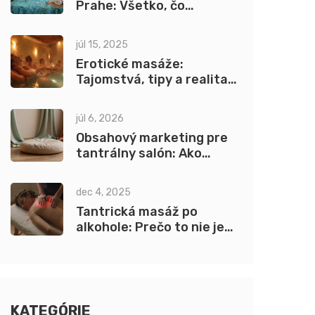
Prahe: Všetko, čo
potrebujete vedieť
júl 15, 2025
Erotické masáže:
Tajomstvá, tipy a realita
na Slovensku
júl 6, 2026
Obsahový marketing pre
tantrálny salón: Ako
budovať dôveru cez blog,
SEO a sociálne siete
dec 4, 2025
Tantrická masáž po
alkohole: Prečo to nie je
bezpečné a aké riziká
hrozia
KATEGÓRIE