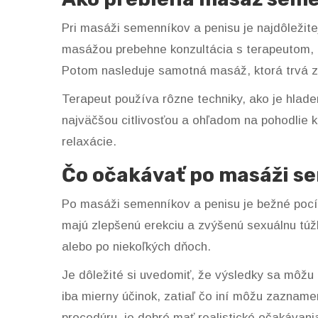
Pri masáži semenníkov a penisu je najdôležite
masážou prebehne konzultácia s terapeutom, k
Potom nasleduje samotná masáž, ktorá trvá z
Terapeut používa rôzne techniky, ako je hlade
najväčšou citlivosťou a ohľadom na pohodlie k
relaxácie.
Čo očakávať po masáži s
Po masáži semenníkov a penisu je bežné pocíti
majú zlepšenú erekciu a zvýšenú sexuálnu túž
alebo po niekoľkých dňoch.
Je dôležité si uvedomiť, že výsledky sa môžu 
iba mierny účinok, zatiaľ čo iní môžu zazname
procedúru, je dobré mať realistické očakávani