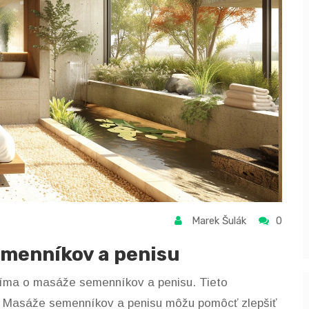
Marek Šulák
0
emenníkov a penisu
jíma o masáže semenníkov a penisu. Tieto
ví. Masáže semenníkov a penisu môžu pomôcť zlepšiť