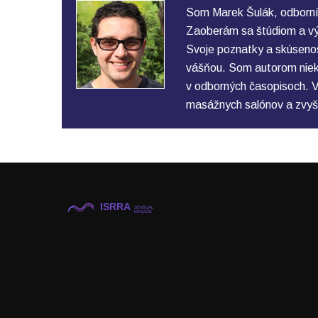
Som Marek Šulák, odborní
Zaoberám sa štúdiom a vý
Svoje poznatky a skúsenos
vášňou. Som autorom nieko
v odborných časopisoch. V
masážnych salónov a zvyš