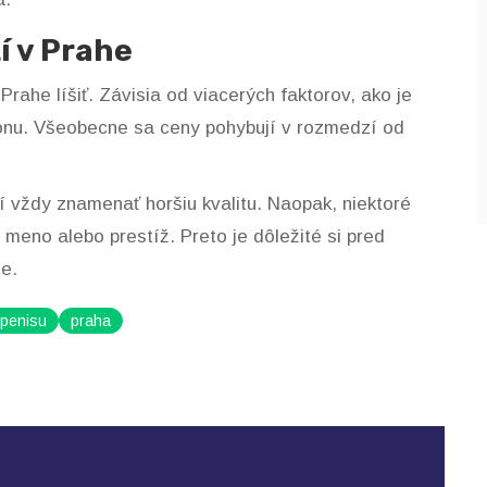
í v Prahe
ahe líšiť. Závisia od viacerých faktorov, ako je
lónu. Všeobecne sa ceny pohybují v rozmedzí od
í vždy znamenať horšiu kvalitu. Naopak, niektoré
 meno alebo prestíž. Preto je dôležité si pred
e.
penisu
praha