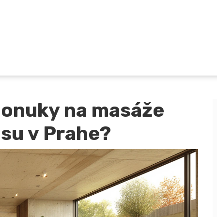
ponuky na masáže
su v Prahe?