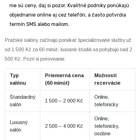
nie sú ceny, daj si pozor. Kvalitné podniky ponúkajú
objednanie online aj cez telefón, a často potvrdia
termín SMS alebo mailom.
Pražské salóny začínajú ponúkať špecializované služby už
od 1 500 Kč za 60 minút, luxusné štúdiá sa pohybujú nad 2
500 Kč. Pozri si porovnanie:
Typ
Priemerná cena
Možnosti
salónu
(60 minút)
rezervácie
Štandardný
Online,
1 500 – 2 000 Kč
salón
telefonicky
Online,
Luxusný
2 500 – 4 000 Kč
telefonicky,
salón
osobne