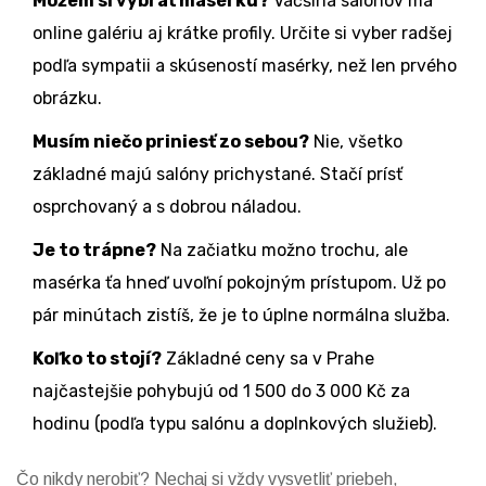
Môžem si vybrať masérku?
Väčšina salónov má
online galériu aj krátke profily. Určite si vyber radšej
podľa sympatii a skúseností masérky, než len prvého
obrázku.
Musím niečo priniesť zo sebou?
Nie, všetko
základné majú salóny prichystané. Stačí prísť
osprchovaný a s dobrou náladou.
Je to trápne?
Na začiatku možno trochu, ale
masérka ťa hneď uvoľní pokojným prístupom. Už po
pár minútach zistíš, že je to úplne normálna služba.
Koľko to stojí?
Základné ceny sa v Prahe
najčastejšie pohybujú od 1 500 do 3 000 Kč za
hodinu (podľa typu salónu a doplnkových služieb).
Čo nikdy nerobiť? Nechaj si vždy vysvetliť priebeh,