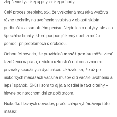
zlepšenie fyzickej aj psychickej pohody.
Celý proces prebieha tak, že vyškolená masérka využíva
rôzne techniky na uvoľnenie svalstva v oblasti slabín,
podbruška a samotného penisu. Nejde len o dotyky, ale aj o
špeciálne hmaty, ktoré podporujú krvný obeh a môžu
pomôcť pri problémoch s erekciou.
Odborníci hovoria, že pravidelná
masáž penisu
môže viesť
k zníženiu napätia, redukcii úzkosti či dokonca zmierniť
príznaky sexuálnych dysfunkcií. Ukázalo sa, že už po
niekoľkých masážach väčšina mužov cíti väčšie uvoľnenie a
lepší spánok. Skúsil som to aj ja a rozdiel je fakt citeľný –
hlavne po náročnom dni za počítačom.
Niekoľko hlavných dôvodov, prečo chlapi vyhľadávajú túto
masáž: