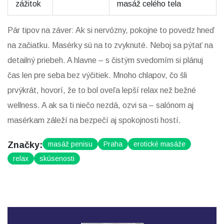
zážitok
masáž celého tela
Pár tipov na záver: Ak si nervózny, pokojne to povedz hneď
na začiatku. Masérky sú na to zvyknuté. Neboj sa pýtať na
detailný priebeh. A hlavne – s čistým svedomím si plánuj
čas len pre seba bez výčitiek. Mnoho chlapov, čo šli
prvýkrát, hovorí, že to bol oveľa lepší relax než bežné
wellness. A ak sa ti niečo nezdá, ozvi sa – salónom aj
masérkam záleží na bezpečí aj spokojnosti hostí.
Značky:
masáž penisu
Praha
erotické masáže
relax
skúsenosti