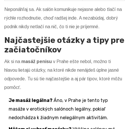
Neponáhľaj sa. Ak salón komunikuje nejasne alebo tlačí na
rýchle rozhodnutie, choď radšej inde. A nezabúdaj, dobrý
podnik nikdy netlačí na nič, čo ti nie je príjemné.
Najčastejšie otázky a tipy pre
začiatočníkov
Ak si na
masáž penisu
v Prahe ešte nebol, možno ti
hlavou lietajú otázky, na ktoré nikde nenájdeš úplne jasné
odpovede. Tu sú tie najčastejšie a aj pár tipov, ktoré môžu
pomôcť.
Je masáž legálna?
Áno, v Prahe je tento typ
masáže v erotických salónoch legálny, pokiaľ
nedochádza k žiadnym nelegálnym aktivitám.