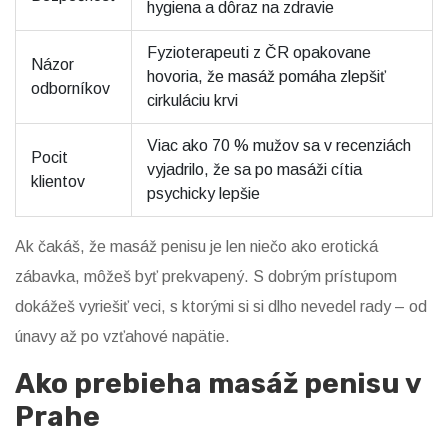
hygiena a dôraz na zdravie
Fyzioterapeuti z ČR opakovane
Názor
hovoria, že masáž pomáha zlepšiť
odborníkov
cirkuláciu krvi
Viac ako 70 % mužov sa v recenziách
Pocit
vyjadrilo, že sa po masáži cítia
klientov
psychicky lepšie
Ak čakáš, že masáž penisu je len niečo ako erotická
zábavka, môžeš byť prekvapený. S dobrým prístupom
dokážeš vyriešiť veci, s ktorými si si dlho nevedel rady – od
únavy až po vzťahové napätie.
Ako prebieha masáž penisu v
Prahe