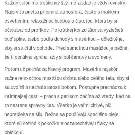
Každý salón má trošku iný štýl, no základ je vždy rovnaký.
Najprv ťa privíta príjemná atmosféra, často s mäkkým
osvetlením, relaxačnou hudbou a čistotou, ktorú by si
očakával od profíkov. Po krátkej konzultácii sa vyzlečieš
buď úplne, alebo podľa dohody s masérkou – dôležité je,
aby si sa cítil v pohode. Pred samotnou masážou je bežné,
že ti ponúknu sprchu, aby si bol čerstvý a uvoľnený.
Potom už prichádza hlavný program. Masérka najskôr
začne relaxačnou masážou chrbta alebo celého tela, aby si
sa uvoľnil a nechal starosti bokom. Postupne prechádza k
intímnejšej časti – práca s penisom začína až vtedy, keď na
to nastane správny čas. Všetko je veľmi citlivé, nič
neprebieha na silu. Bežne sa používajú špeciálne oleje,
ktoré sú šetrné k pokožke a nezanechávajú fľaky na
oblečení.