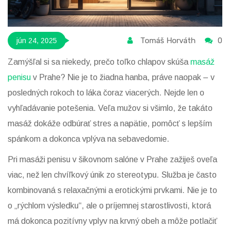
Tomáš Horváth
0
jún 24, 2025
Zamýšľal si sa niekedy, prečo toľko chlapov skúša
masáž
penisu
v Prahe? Nie je to žiadna hanba, práve naopak – v
posledných rokoch to láka čoraz viacerých. Nejde len o
vyhľadávanie potešenia. Veľa mužov si všimlo, že takáto
masáž dokáže odbúrať stres a napätie, pomôcť s lepším
spánkom a dokonca vplýva na sebavedomie.
Pri masáži penisu v šikovnom salóne v Prahe zažiješ oveľa
viac, než len chvíľkový únik zo stereotypu. Služba je často
kombinovaná s relaxačnými a erotickými prvkami. Nie je to
o „rýchlom výsledku“, ale o príjemnej starostlivosti, ktorá
má dokonca pozitívny vplyv na krvný obeh a môže potlačiť