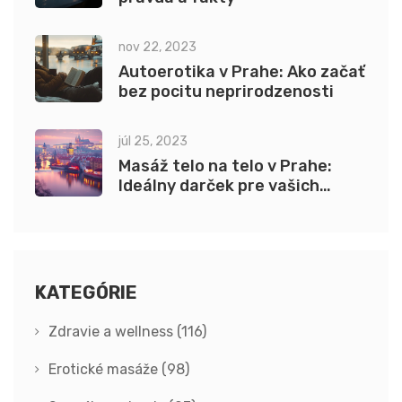
nov 22, 2023
Autoerotika v Prahe: Ako začať
bez pocitu neprirodzenosti
júl 25, 2023
Masáž telo na telo v Prahe:
Ideálny darček pre vašich
blízkych
KATEGÓRIE
Zdravie a wellness
(116)
Erotické masáže
(98)