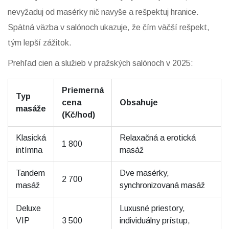
nevyžaduj od masérky nič navyše a rešpektuj hranice.
Spätná väzba v salónoch ukazuje, že čím väčší rešpekt,
tým lepší zážitok.
Prehľad cien a služieb v pražských salónoch v 2025:
Priemerná
Typ
cena
Obsahuje
masáže
(Kč/hod)
Klasická
Relaxačná a erotická
1 800
intímna
masáž
Tandem
Dve masérky,
2 700
masáž
synchronizovaná masáž
Deluxe
Luxusné priestory,
VIP
3 500
individuálny prístup,