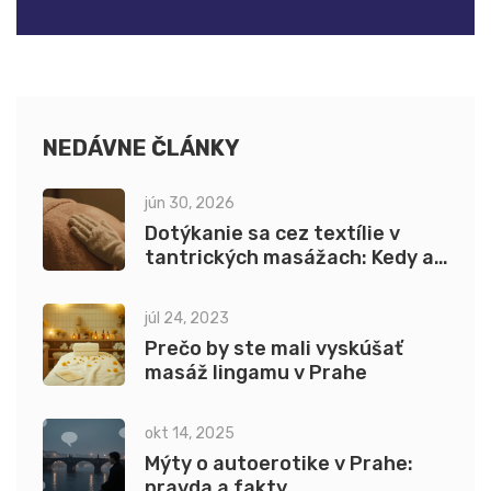
NEDÁVNE ČLÁNKY
jún 30, 2026
Dotýkanie sa cez textílie v
tantrických masážach: Kedy a
ako ich využiť
júl 24, 2023
Prečo by ste mali vyskúšať
masáž lingamu v Prahe
okt 14, 2025
Mýty o autoerotike v Prahe:
pravda a fakty