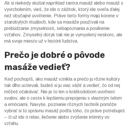
Ak si niekedy skúšal napríklad tantra masáž alebo masáž s
vyvrcholením, vieš, že ide o zážitok, ktorý ide oveľa ďalej
než obyčajné uvoľnenie. Práve tieto formy majú korene v
starobylých rituáloch, kde sa masáže používali na
prebúdzanie zmyselnosti, sebapoznania a posilnenie
vzťahov. Zmyselný dotyk tak nie je vymyslený neskoro, ale
má svoje miesto už v histórii ľudstva.
Prečo je dobré o pôvode
masáže vedieť?
Keď pochopíš, ako masáž vznikla a prečo ju rôzne kultúry
tak dlho uctievali, budeš si ju viac vážiť a vedieť, čo od nej
môžeš očakávať. Nie je to len o krátkodobom uvoľnení
svalov, ale o ceste k lepšiemu prepojeniu s vlastným telom
a emóciami. Navyše, poznanie rôznych techník pomôže
vybrať si tú správnu masáž podľa toho, čo práve potrebuješ
– či už ide o relax, liečenie alebo zvýšenie intimity vo
vzťahu.