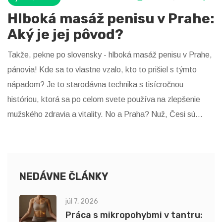
Hlboká masáž penisu v Prahe:
Aký je jej pôvod?
Takže, pekne po slovensky - hlboká masáž penisu v Prahe,
pánovia! Kde sa to vlastne vzalo, kto to prišiel s týmto
nápadom? Je to starodávna technika s tisícročnou
históriou, ktorá sa po celom svete používa na zlepšenie
mužského zdravia a vitality. No a Praha? Nuž, Česi sú
známi svojou otvorenosťou k novým metódam a terapiám.
Takže, ak ste v Prahe a cítite, že by ste potrebovali trochu
"hlbšieho" relaxu, už viete kam ísť!
NEDÁVNE ČLÁNKY
júl 7, 2026
Práca s mikropohybmi v tantru: