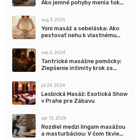
Ako jemné pohyby menia tok
energie
aug 3, 2026
Yoni masáž a sebeláska: Ako
pestovať nehu k vlastnému
telu
sep 2, 2024
Tantrické masážne pomôcky:
Zlepšenie intimity krok za
krokom
júl 29, 2024
Lesbická Masáž: Exotická Show
v Prahe pre Zábavu
apr 13, 2026
Rozdiel medzi lingam masážou
a masturbáciou: V čom tkvie