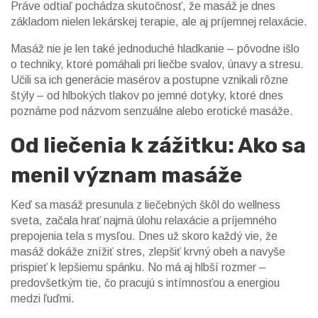
Práve odtiaľ pochádza skutočnosť, že masáž je dnes
základom nielen lekárskej terapie, ale aj príjemnej relaxácie.
Masáž nie je len také jednoduché hladkanie – pôvodne išlo
o techniky, ktoré pomáhali pri liečbe svalov, únavy a stresu.
Učili sa ich generácie masérov a postupne vznikali rôzne
štýly – od hlbokých tlakov po jemné dotyky, ktoré dnes
poznáme pod názvom senzuálne alebo erotické masáže.
Od liečenia k zážitku: Ako sa
menil význam masáže
Keď sa masáž presunula z liečebných škôl do wellness
sveta, začala hrať najmä úlohu relaxácie a príjemného
prepojenia tela s mysľou. Dnes už skoro každý vie, že
masáž dokáže znížiť stres, zlepšiť krvný obeh a navyše
prispieť k lepšiemu spánku. No má aj hlbší rozmer –
predovšetkým tie, čo pracujú s intímnosťou a energiou
medzi ľuďmi.