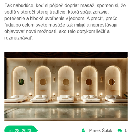
Tak nabudúce, keď si pôjdeš dopriať masáž, spomeň si, že
sedíš v storočí starej tradície, ktorá spája zdravie,
potešenie a hlboké uvoľnenie v jednom. A precíť, prečo
ľudia po celom svete masáže tak milujú a neprestávajú
objavovať nové možnosti, ako telo dotykom liečiť a
rozmaznávať.
Marek Šulák
0
júl 28, 2023