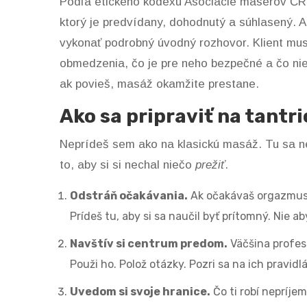
Podľa etického kodexu Asociácie masérov ČR j
ktorý je predvídany, dohodnutý a súhlasený.
vykonať podrobný úvodný rozhovor. Klient mus
obmedzenia, čo je pre neho bezpečné a čo nie.
ak povieš, masáž okamžite prestane.
Ako sa pripraviť na tantr
Neprídeš sem ako na klasickú masáž. Tu sa nejd
to, aby si si nechal niečo
prežiť
.
Odstráň očakávania.
Ak očakávaš orgazmus 
Prídeš tu, aby si sa naučil byť prítomný. Nie aby
Navštív si centrum predom.
Väčšina profes
Použi ho. Polož otázky. Pozri sa na ich pravi
Uvedom si svoje hranice.
Čo ti robí nepríjem