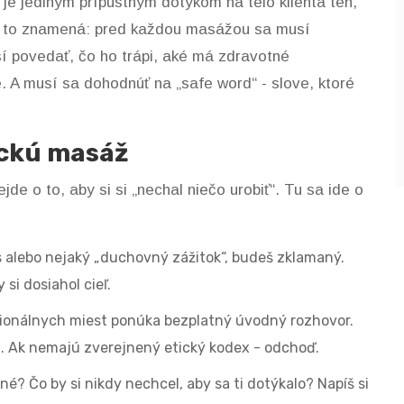
e jediným prípustným dotykom na telo klienta ten,
 A to znamená: pred každou masážou sa musí
í povedať, čo ho trápi, aké má zdravotné
 A musí sa dohodnúť na „safe word“ - slove, ktoré
ickú masáž
e o to, aby si si „nechal niečo urobiť“. Tu sa ide o
alebo nejaký „duchovný zážitok“, budeš zklamaný.
 si dosiahol cieľ.
ionálnych miest ponúka bezplatný úvodný rozhovor.
dlá. Ak nemajú zverejnený etický kodex - odchoď.
né? Čo by si nikdy nechcel, aby sa ti dotýkalo? Napíš si