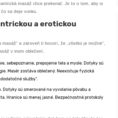
tantrická masáž chce prekonať. Je to o tom, aby si
 čo sa deje vonku.
antrickou a erotickou
kú masáž“ a zároveň ti hovorí, že „všetko je možné“,
masáž v inom oblečení.
e, sebepoznanie, prepojenie tela a mysle. Dotyky sú
ie. Masér zostáva oblečený. Neexistuje fyzická
 „dodatočné služby“.
e. Dotyky sú smerované na vyvolanie pôvabu a
ta. Hranice sú menej jasné. Bezpečnostné protokoly