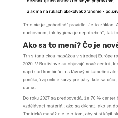
dezinfikuje ich antibakteriálnym prípravkom,
a ak má na rukách akékoľvek zranenie - použív
Toto nie je „pohodlné“ pravidlo. Je to základ. 
duchovnom, tak hygiena je nepotrebná“, tak to 
Ako sa to mení? Čo je nov
Trh s tantrickou masážou v strednej Európe ra
2020. V Bratislave sa objavujú nové centrá, kt
napríklad kombinácia s lávovými kameňmi ale
ponúkajú aj online kurzy pre páry, kde sa uči
doma.
Do roku 2027 sa predpovedá, že 70 % center b
vzdělávací materiál: ako sa dýchať, ako sa dotý
Tantrická masáž nie je o tom, aby si si kúpil sl