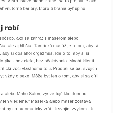
es, v Bratislave alebo Prahe, sa to prejavuje ako
 vnútorné bariéry, ktoré ti bránia byť úplne
j robí
ý spôsob, ako sa zahrať s masérom alebo
a, ale aj hlbšia. Tantrická masáž je o tom, aby si
 aby si dosiahol orgazmus. Ide o to, aby si si
dotýka - bez cieľa, bez očakávania. Mnohí klienti
ritickí voči vlastnému telu. Prestali sa báť svojich
byť vždy o sexe. Môže byť len o tom, aby si sa cítil
ra alebo Maho Salon, vysvetľujú klientom od
y len viedeme.“ Masérka alebo masér zostáva
nt by sa automaticky vrátil k svojim zvykom - k