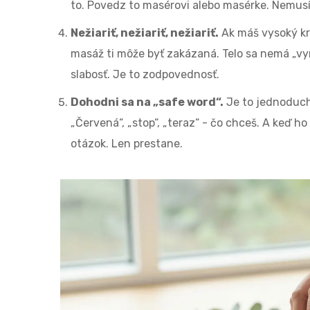
to. Povedz to masérovi alebo masérke. Nemusí
Nežiariť, nežiariť, nežiariť.
Ak máš vysoký krv
masáž ti môže byť zakázaná. Telo sa nemá „vynú
slabosť. Je to zodpovednosť.
Dohodni sa na „safe word“.
Je to jednoduché
„Červená“, „stop“, „teraz“ - čo chceš. A keď h
otázok. Len prestane.