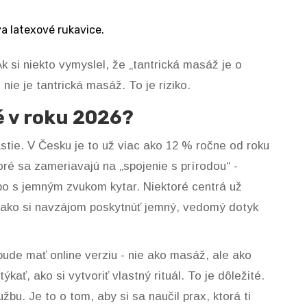
a latexové rukavice.
Ak si niekto vymyslel, že „tantrická masáž je o
nie je tantrická masáž. To je riziko.
é v roku 2026?
stie. V Česku je to už viac ako 12 % ročne od roku
oré sa zameriavajú na „spojenie s prírodou“ -
bo s jemným zvukom kytar. Niektoré centrá už
a, ako si navzájom poskytnúť jemný, vedomý dotyk
ude mať online verziu - nie ako masáž, ale ako
kať, ako si vytvoriť vlastný rituál. To je dôležité.
užbu. Je to o tom, aby si sa naučil prax, ktorá ti