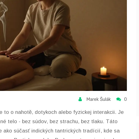
Marek Šulák
0
e to o nahotě, dotykoch alebo fyzickej interakcii. Je
tné telo - bez súdov, bez strachu, bez tlaku. Táto
 ako súčasť indických tantrických tradícií, kde sa