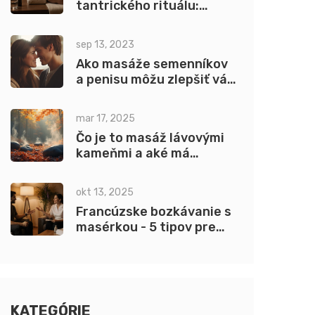
tantrického rituálu:
Bezpečný a informovaný
prístup
sep 13, 2023
Ako masáže semenníkov
a penisu môžu zlepšiť váš
výkon v spálni
mar 17, 2025
Čo je to masáž lávovými
kameňmi a aké má
výhody?
okt 13, 2025
Francúzske bozkávanie s
masérkou - 5 tipov pre
dokonalý zážitok
KATEGÓRIE