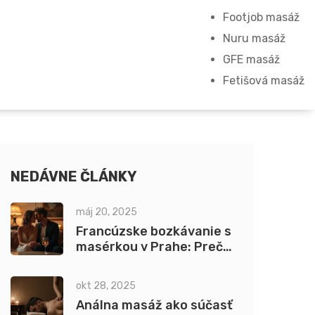
Footjob masáž
Nuru masáž
GFE masáž
Fetišová masáž
NEDÁVNE ČLÁNKY
máj 20, 2025
Francúzske bozkávanie s
masérkou v Prahe: Prečo
láka toľko ľudí?
okt 28, 2025
Análna masáž ako súčasť