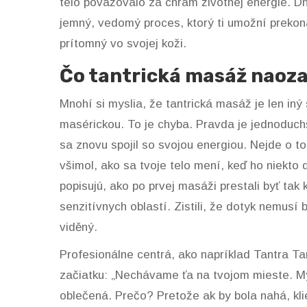
telo považovalo za chrám životnej energie. Dn
jemný, vedomý proces, ktorý ti umožní prekonať
prítomný vo svojej koži.
Čo tantrická masáž naoza
Mnohí si myslia, že tantrická masáž je len in
masérickou. To je chyba. Pravda je jednoduchši
sa znovu spojil so svojou energiou. Nejde o to,
všimol, ako sa tvoje telo mení, keď ho niekto 
popisujú, ako po prvej masáži prestali byť tak k
senzitívnych oblastí. Zistili, že dotyk nemusí 
viděný.
Profesionálne centrá, ako napríklad Tantra Ta
začiatku: „Nechávame ťa na tvojom mieste. M
oblečená. Prečo? Pretože ak by bola nahá, klie