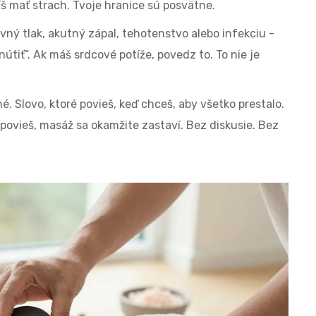
š mať strach. Tvoje hranice sú posvätne.
ný tlak, akutný zápal, tehotenstvo alebo infekciu -
tiť“. Ak máš srdcové potíže, povedz to. To nie je
. Slovo, ktoré povieš, keď chceš, aby všetko prestalo.
o povieš, masáž sa okamžite zastaví. Bez diskusie. Bez