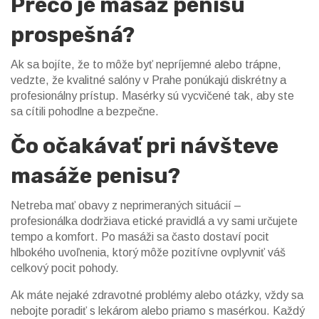
Prečo je masáž penisu
prospešná?
Ak sa bojíte, že to môže byť nepríjemné alebo trápne,
vedzte, že kvalitné salóny v Prahe ponúkajú diskrétny a
profesionálny prístup. Masérky sú vycvičené tak, aby ste
sa cítili pohodlne a bezpečne.
Čo očakávať pri návšteve
masáže penisu?
Netreba mať obavy z neprimeraných situácií –
profesionálka dodržiava etické pravidlá a vy sami určujete
tempo a komfort. Po masáži sa často dostaví pocit
hlbokého uvoľnenia, ktorý môže pozitívne ovplyvniť váš
celkový pocit pohody.
Ak máte nejaké zdravotné problémy alebo otázky, vždy sa
nebojte poradiť s lekárom alebo priamo s masérkou. Každý