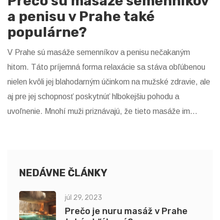
Prečo sú masáže semenníkov
a penisu v Prahe také
populárne?
V Prahe sú masáže semenníkov a penisu nečakaným
hitom. Táto príjemná forma relaxácie sa stáva obľúbenou
nielen kvôli jej blahodarným účinkom na mužské zdravie, ale
aj pre jej schopnosť poskytnúť hlbokejšiu pohodu a
uvoľnenie. Mnohí muži priznávajú, že tieto masáže im
prinášajú neuveriteľné zážitky, ktoré predtým len ťažko
hľadali. A ako bonus, tieto masáže sú skvelou príležitosťou
na zlepšenie intímnej sféry a vzťahov. Takže ďakujem
Praha, že si nám ukázala, ako sa oddávať tejto úžasnej
NEDÁVNE ČLÁNKY
forme relaxácie!
júl 29, 2023
Prečo je nuru masáž v Prahe