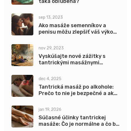
taká obľúbená?
sep 13, 2023
Ako masáže semenníkov a
penisu môžu zlepšiť váš výkon
v spálni
nov 29, 2023
Vyskúšajte nové zážitky s
tantrickými masážnymi
pomôckami.
dec 4, 2025
Tantrická masáž po alkohole:
Prečo to nie je bezpečné a aké
riziká hrozia
jan 19, 2026
Súčasné účinky tantrickej
masáže: Čo je normálne a čo by
malo byť znepokojujúce